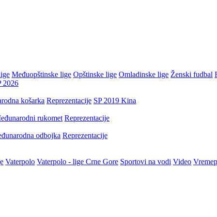
ige
Međuopštinske lige
Opštinske lige
Omladinske lige
Ženski fudbal
P 2026
rodna košarka
Reprezentacije
SP 2019 Kina
eđunarodni rukomet
Reprezentacije
đunarodna odbojka
Reprezentacije
je
Vaterpolo
Vaterpolo - lige Crne Gore
Sportovi na vodi
Video
Vremep