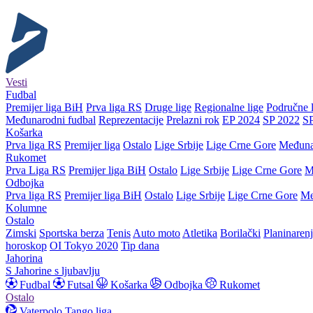
Vesti
Fudbal
Premijer liga BiH
Prva liga RS
Druge lige
Regionalne lige
Područne l
Međunarodni fudbal
Reprezentacije
Prelazni rok
EP 2024
SP 2022
S
Košarka
Prva liga RS
Premijer liga
Ostalo
Lige Srbije
Lige Crne Gore
Međuna
Rukomet
Prva Liga RS
Premijer liga BiH
Ostalo
Lige Srbije
Lige Crne Gore
M
Odbojka
Prva liga RS
Premijer liga BiH
Ostalo
Lige Srbije
Lige Crne Gore
Me
Kolumne
Ostalo
Zimski
Sportska berza
Tenis
Auto moto
Atletika
Borilački
Planinaren
horoskop
OI Tokyo 2020
Tip dana
Jahorina
S Jahorine s ljubavlju
Fudbal
Futsal
Košarka
Odbojka
Rukomet
Ostalo
Vaterpolo
Tango liga