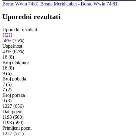
Borac Wwin 74:81
Bosna Meridianbet - Borac Wwin 74:81
Uporedni rezultati
Uporedni rezultati
H2H
56%
(75%)
Uspešnost
43%
(62%)
16
(8)
Broj utakmica
16
(8)
9
(6)
Broj pobeda
7
(5)
7
(2)
Broj poraza
9
(3)
1227
(656)
Dati poeni
1198
(608)
1198
(590)
Primljeni poeni
1227
(571)