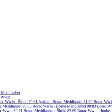
 Meridianbet
c Wwin
ac Wwin - Široki 70:61
Igokea - Bosna Meridianbet 81:69
Borac Wwin
a Meridianbet 90:83
Borac Wwin - Bosna Meridianbet 90:83
Borac Ww
ac Wwin 50:71
Bosna Meridianbet - Široki 85:69
Borac Wwin - Igokea