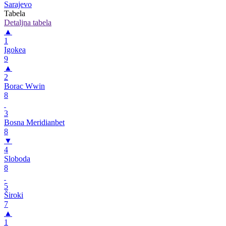
Sarajevo
Tabela
Detaljna tabela
▲
1
Igokea
9
▲
2
Borac Wwin
8
3
Bosna Meridianbet
8
▼
4
Sloboda
8
5
Široki
7
▲
1