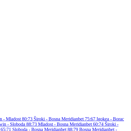
 - Mladost 80:73
Široki - Bosna Meridianbet 75:67
Igokea - Borac
in - Sloboda 88:73
Mladost - Bosna Meridianbet 60:74
Široki -
 65:71
Sloboda - Bosna Meridianbet 88:79
Bosna Meridianbet -