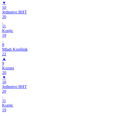
▼
10
Jedinstvo BHT
20
11
Konjic
19
8
Mladi Krajišnik
22
▲
9
Kozara
20
▼
10
Jedinstvo BHT
20
11
Konjic
19