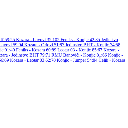
Off 59:55
Kozara - Lavovi 35:102
Feniks - Konjic 42:85
Jedinstvo
 Lavovi 59:94
Kozara - Orlovi 51:87
Jedinstvo BHT - Konjic 74:58
jic 91:49
Feniks - Kozara 60:89
Leotar 03 - Konjic 85:67
Kozara -
zara - Jedinstvo BHT 79:71
RMU Banovići - Konjic 81:66
Konjic -
56:69
Kozara - Leotar 03 62:70
Konjic - Jumper 54:84
Čelik - Kozara