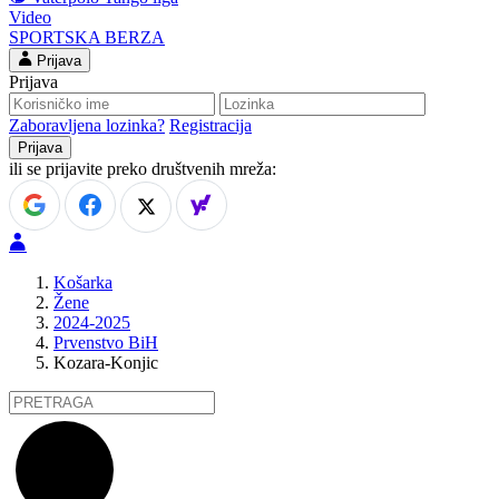
Video
SPORTSKA BERZA
Prijava
Prijava
Zaboravljena lozinka?
Registracija
ili se prijavite preko društvenih mreža:
Košarka
Žene
2024-2025
Prvenstvo BiH
Kozara-Konjic