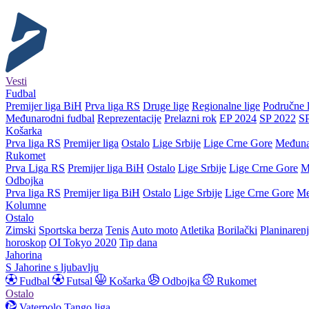
Vesti
Fudbal
Premijer liga BiH
Prva liga RS
Druge lige
Regionalne lige
Područne l
Međunarodni fudbal
Reprezentacije
Prelazni rok
EP 2024
SP 2022
S
Košarka
Prva liga RS
Premijer liga
Ostalo
Lige Srbije
Lige Crne Gore
Međuna
Rukomet
Prva Liga RS
Premijer liga BiH
Ostalo
Lige Srbije
Lige Crne Gore
M
Odbojka
Prva liga RS
Premijer liga BiH
Ostalo
Lige Srbije
Lige Crne Gore
Me
Kolumne
Ostalo
Zimski
Sportska berza
Tenis
Auto moto
Atletika
Borilački
Planinaren
horoskop
OI Tokyo 2020
Tip dana
Jahorina
S Jahorine s ljubavlju
Fudbal
Futsal
Košarka
Odbojka
Rukomet
Ostalo
Vaterpolo
Tango liga