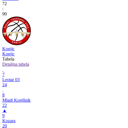
72
:
90
Konjic
Konjic
Tabela
Detaljna tabela
7
Leotar 03
24
8
Mladi Krajišnik
22
▲
9
Kozara
20