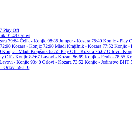
7
Play Off
nik
91:49
Orlovi
ara 79:64
Čelik - Konjic 98:85
Jumper - Kozara 75:49
Konjic - Play 
 72:90
Kozara - Konjic 72:90
Mladi Krajišnik - Kozara 77:52
Konjic -
90
Konjic - Mladi Krajišnik 62:55
Play Off - Kozara 76:67
Orlovi - Kon
ay Off - Konjic 82:67
Lavovi - Kozara 86:69
Konjic - Feniks 78:55
Ko
Lavovi - Konjic 93:48
Orlovi - Kozara 73:52
Konjic - Jedinstvo BHT 
 - Orlovi 59:110