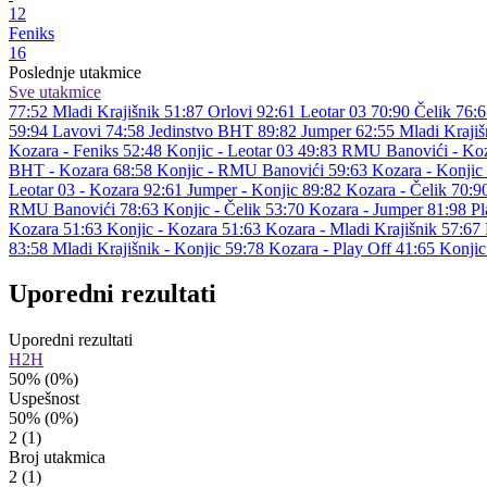
12
Feniks
16
Poslednje utakmice
Sve utakmice
77:52
Mladi Krajišnik
51:87
Orlovi
92:61
Leotar 03
70:90
Čelik
76:6
59:94
Lavovi
74:58
Jedinstvo BHT
89:82
Jumper
62:55
Mladi Krajiš
Kozara - Feniks 52:48
Konjic - Leotar 03 49:83
RMU Banovići - Koz
BHT - Kozara 68:58
Konjic - RMU Banovići 59:63
Kozara - Konjic
Leotar 03 - Kozara 92:61
Jumper - Konjic 89:82
Kozara - Čelik 70:
RMU Banovići 78:63
Konjic - Čelik 53:70
Kozara - Jumper 81:98
Pl
Kozara 51:63
Konjic - Kozara 51:63
Kozara - Mladi Krajišnik 57:67
83:58
Mladi Krajišnik - Konjic 59:78
Kozara - Play Off 41:65
Konjic
Uporedni rezultati
Uporedni rezultati
H2H
50%
(0%)
Uspešnost
50%
(0%)
2
(1)
Broj utakmica
2
(1)