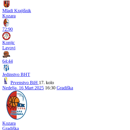
Mladi Krajišnik
Kozara
72:90
Konjic
Lavovi
64:44
Jedinstvo BHT
Prvenstvo BiH
17. kolo
Nedelja, 16 Mart 2025
16:30
Gradiška
Kozara
Gradiška