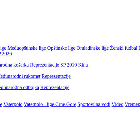
ige
Međuopštinske lige
Opštinske lige
Omladinske lige
Ženski fudbal
P 2026
rodna košarka
Reprezentacije
SP 2019 Kina
eđunarodni rukomet
Reprezentacije
đunarodna odbojka
Reprezentacije
je
Vaterpolo
Vaterpolo - lige Crne Gore
Sportovi na vodi
Video
Vremep