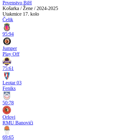
Prvenstvo BiH
Košarka / Žene / 2024-2025
Utakmice
17. kolo
Čelik
95:94
Jumper
Play Off
75:61
Leotar 03
Feniks
50:78
Orlovi
RMU Banovići
69:65