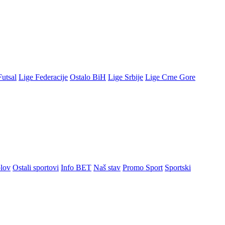
Futsal
Lige Federacije
Ostalo BiH
Lige Srbije
Lige Crne Gore
lov
Ostali sportovi
Info BET
Naš stav
Promo Sport
Sportski