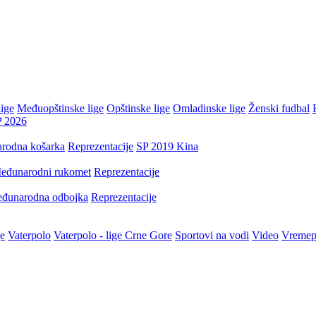
ige
Međuopštinske lige
Opštinske lige
Omladinske lige
Ženski fudbal
P 2026
rodna košarka
Reprezentacije
SP 2019 Kina
eđunarodni rukomet
Reprezentacije
đunarodna odbojka
Reprezentacije
je
Vaterpolo
Vaterpolo - lige Crne Gore
Sportovi na vodi
Video
Vremep