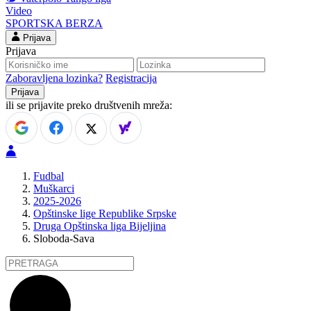
Video
SPORTSKA BERZA
Prijava
Prijava
Zaboravljena lozinka?
Registracija
ili se prijavite preko društvenih mreža:
Fudbal
Muškarci
2025-2026
Opštinske lige Republike Srpske
Druga Opštinska liga Bijeljina
Sloboda-Sava