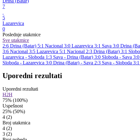
Drina (Batar)
7
5
Lazarevica
0
Poslednje utakmice
Sve utakmice
2:6
Drina (Batar)
5:1
Nacional
3:0
Lazarevica
3:1
Sava
3:0
Drina (Ba
3:6
Nacional
3:5
Lazarevica
5:1
Nacional
2:3
Drina (Batar)
3:1
Slob
Lazarevica - Sloboda 1:3
Sava - Drina (Batar) 3:0
Sloboda - Sava 3:
Sloboda - Lazarevica 3:0
Drina (Batar) - Sava 2:3
Sava - Sloboda 3:
Uporedni rezultati
Uporedni rezultati
H2H
75%
(100%)
Uspešnost
25%
(50%)
4
(2)
Broj utakmica
4
(2)
3
(2)
Broj pobeda