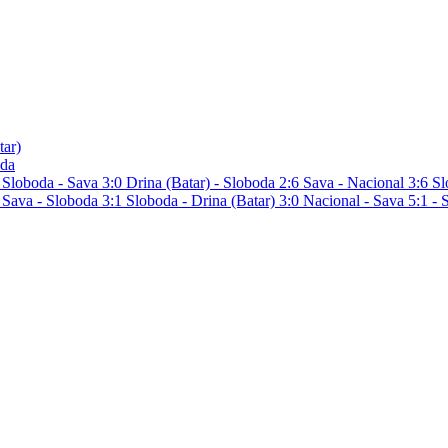
tar)
oda
0
Sloboda - Sava 3:0
Drina (Batar) - Sloboda 2:6
Sava - Nacional 3:6
Sl
1
Sava - Sloboda 3:1
Sloboda - Drina (Batar) 3:0
Nacional - Sava 5:1
- 