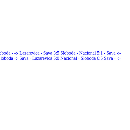
oboda - -:-
Lazarevica - Sava 3:5
Sloboda - Nacional 5:1
- Sava -:-
Sloboda -:-
Sava - Lazarevica 5:0
Nacional - Sloboda 6:5
Sava - -:-