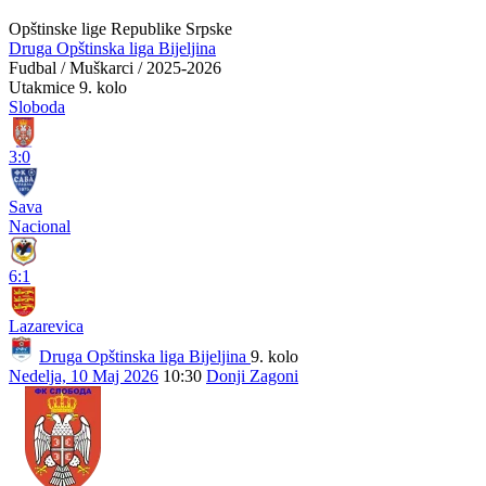
Opštinske lige Republike Srpske
Druga Opštinska liga Bijeljina
Fudbal / Muškarci / 2025-2026
Utakmice
9. kolo
Sloboda
3:0
Sava
Nacional
6:1
Lazarevica
Druga Opštinska liga Bijeljina
9. kolo
Nedelja, 10 Maj 2026
10:30
Donji Zagoni