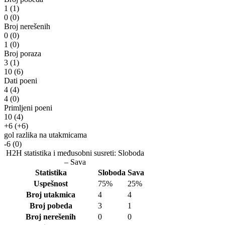
1
(1)
0
(0)
Broj nerešenih
0
(0)
1
(0)
Broj poraza
3
(1)
10
(6)
Dati poeni
4
(4)
4
(0)
Primljeni poeni
10
(4)
+6
(+6)
gol razlika na utakmicama
-6
(0)
H2H statistika i međusobni susreti: Sloboda
– Sava
Statistika
Sloboda
Sava
Uspešnost
75%
25%
Broj utakmica
4
4
Broj pobeda
3
1
Broj nerešenih
0
0