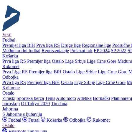
Vesti
Fudbal
Premijer liga BiH
Prva liga RS
Druge lige
Regionalne lige
Područne l
Međunarodni fudbal
Reprezentacije
Prelazni rok
EP 2024
SP 2022
S
Košarka
Prva liga RS
Premijer liga
Ostalo
Lige Srbije
Lige Crne Gore
Međuna
Rukomet
Prva Liga RS
Premijer liga BiH
Ostalo
Lige Srbije
Lige Crne Gore
M
Odbojka
Prva liga RS
Premijer liga BiH
Ostalo
Lige Srbije
Lige Crne Gore
Me
Kolumne
Ostalo
Zimski
Sportska berza
Tenis
Auto moto
Atletika
Borilački
Planinaren
horoskop
OI Tokyo 2020
Tip dana
Jahorina
S Jahorine s ljubavlju
Fudbal
Futsal
Košarka
Odbojka
Rukomet
Ostalo
Vaterpolo
Tango liga