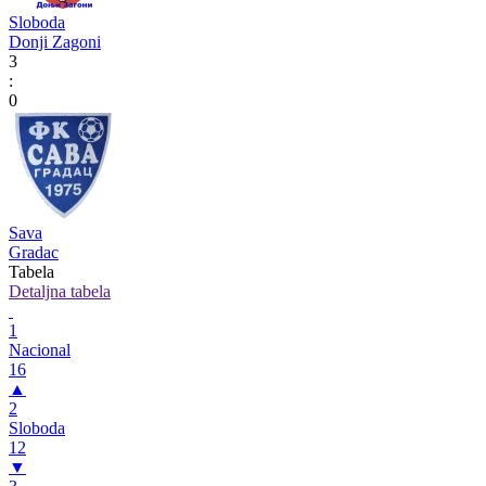
Sloboda
Donji Zagoni
3
:
0
Sava
Gradac
Tabela
Detaljna tabela
1
Nacional
16
▲
2
Sloboda
12
▼