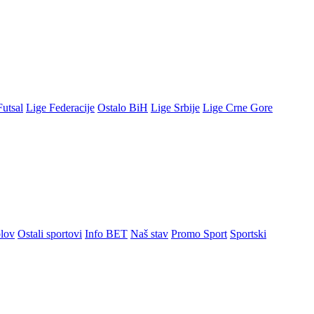
Futsal
Lige Federacije
Ostalo BiH
Lige Srbije
Lige Crne Gore
lov
Ostali sportovi
Info BET
Naš stav
Promo Sport
Sportski