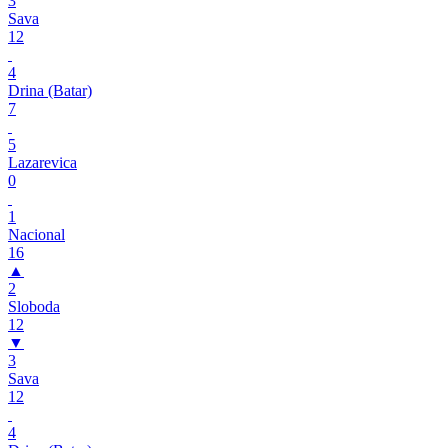
3
Sava
12
4
Drina (Batar)
7
5
Lazarevica
0
1
Nacional
16
▲
2
Sloboda
12
▼
3
Sava
12
4