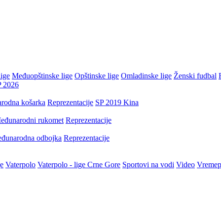
ige
Međuopštinske lige
Opštinske lige
Omladinske lige
Ženski fudbal
P 2026
rodna košarka
Reprezentacije
SP 2019 Kina
eđunarodni rukomet
Reprezentacije
đunarodna odbojka
Reprezentacije
je
Vaterpolo
Vaterpolo - lige Crne Gore
Sportovi na vodi
Video
Vremep