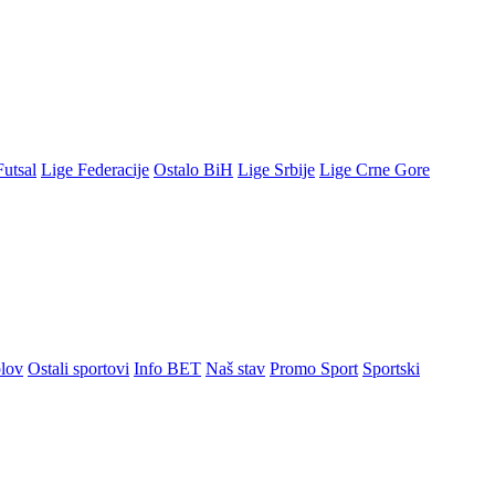
Futsal
Lige Federacije
Ostalo BiH
Lige Srbije
Lige Crne Gore
lov
Ostali sportovi
Info BET
Naš stav
Promo Sport
Sportski