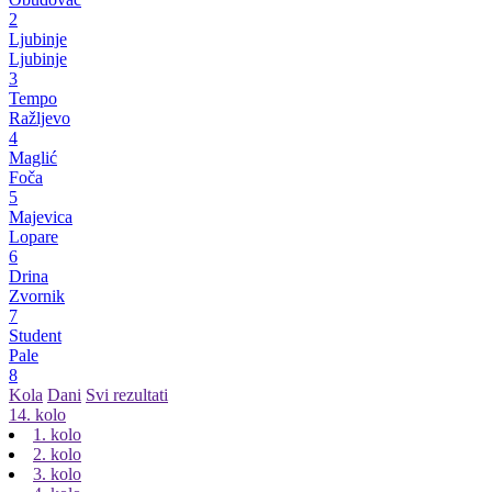
2
Ljubinje
Ljubinje
3
Tempo
Ražljevo
4
Maglić
Foča
5
Majevica
Lopare
6
Drina
Zvornik
7
Student
Pale
8
Kola
Dani
Svi rezultati
14. kolo
1. kolo
2. kolo
3. kolo