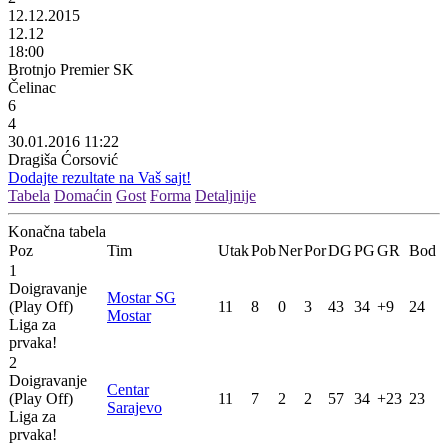
12.12.2015
12.12
18:00
Brotnjo Premier SK
Čelinac
6
4
30.01.2016 11:22
Dragiša Ćorsović
Dodajte rezultate na Vaš sajt!
Tabela
Domaćin
Gost
Forma
Detaljnije
Konačna tabela
Poz
Tim
Utak
Pob
Ner
Por
DG
PG
GR
Bod
1
Doigravanje
Mostar SG
(Play Off)
11
8
0
3
43
34
+9
24
Mostar
Liga za
prvaka!
2
Doigravanje
Centar
(Play Off)
11
7
2
2
57
34
+23
23
Sarajevo
Liga za
prvaka!