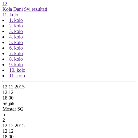
12
Kola
Dani
Svi rezultati
11. kolo
1. kolo
2. kolo
3. kolo
4. kolo
5. kolo
6. kolo
7. kolo
8. kolo
9. kolo
10. kolo
11. kolo
12.12.2015
12.12
18:00
Seljak
Mostar SG
5
2
12.12.2015
12.12
18:00