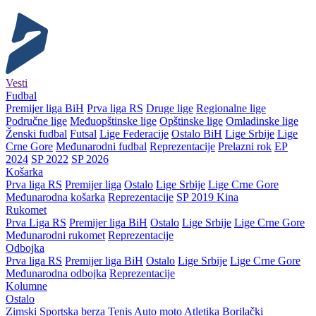
Vesti
Fudbal
Premijer liga BiH
Prva liga RS
Druge lige
Regionalne lige
Područne lige
Međuopštinske lige
Opštinske lige
Omladinske lige
Ženski fudbal
Futsal
Lige Federacije
Ostalo BiH
Lige Srbije
Lige
Crne Gore
Međunarodni fudbal
Reprezentacije
Prelazni rok
EP
2024
SP 2022
SP 2026
Košarka
Prva liga RS
Premijer liga
Ostalo
Lige Srbije
Lige Crne Gore
Međunarodna košarka
Reprezentacije
SP 2019 Kina
Rukomet
Prva Liga RS
Premijer liga BiH
Ostalo
Lige Srbije
Lige Crne Gore
Međunarodni rukomet
Reprezentacije
Odbojka
Prva liga RS
Premijer liga BiH
Ostalo
Lige Srbije
Lige Crne Gore
Međunarodna odbojka
Reprezentacije
Kolumne
Ostalo
Zimski
Sportska berza
Tenis
Auto moto
Atletika
Borilački