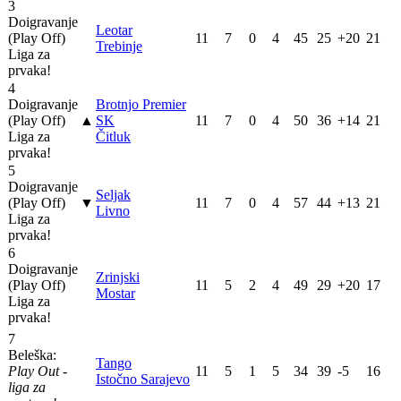
3
Doigravanje
Leotar
(Play Off)
11
7
0
4
45
25
+20
21
Trebinje
Liga za
prvaka!
4
Doigravanje
Brotnjo Premier
(Play Off)
▲
SK
11
7
0
4
50
36
+14
21
Liga za
Čitluk
prvaka!
5
Doigravanje
Seljak
(Play Off)
▼
11
7
0
4
57
44
+13
21
Livno
Liga za
prvaka!
6
Doigravanje
Zrinjski
(Play Off)
11
5
2
4
49
29
+20
17
Mostar
Liga za
prvaka!
7
Beleška:
Tango
Play Out -
11
5
1
5
34
39
-5
16
Istočno Sarajevo
liga za