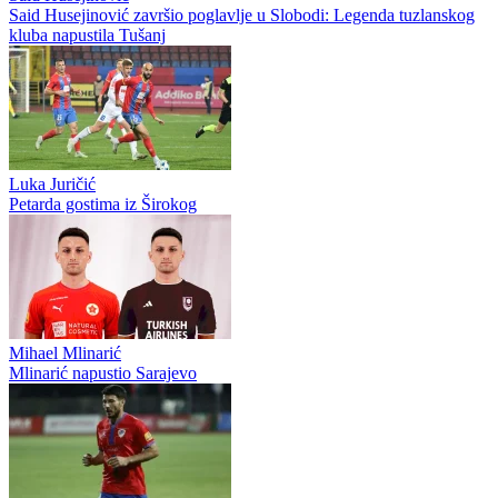
Said Husejinović
Said Husejinović završio poglavlje u Slobodi: Legenda tuzlanskog
kluba napustila Tušanj
Luka Juričić
Petarda gostima iz Širokog
Mihael Mlinarić
Mlinarić napustio Sarajevo