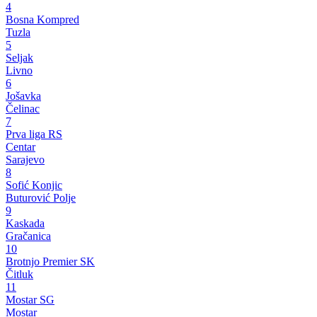
4
Bosna Kompred
Tuzla
5
Seljak
Livno
6
Jošavka
Čelinac
7
Prva liga RS
Centar
Sarajevo
8
Sofić Konjic
Buturović Polje
9
Kaskada
Gračanica
10
Brotnjo Premier SK
Čitluk
11
Mostar SG
Mostar