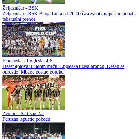
Željezničar - BSK
Željezničar i BSK Banja Luka od 20.00 časova otvaraju šampionat -
tekstualni prenos
Francuska - Engleska 4:6
Deset golova u ludom meču: Engleska uzela bronzu, Dešan se
oprostio, Mbape poslao poruku
Zemun - Partizan 2:2
Partizan ispustio pobedu