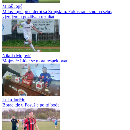
Miloš Jojić
Miloš Jojić pred derbi sa Zrinjskim: Fokusirani smo na sebe,
vjerujem u pozitivan rezultat
Nikola Mojović
Mojović: Lider se mora respektovati
Luka Juričić
Borac ide u Posušje po tri boda