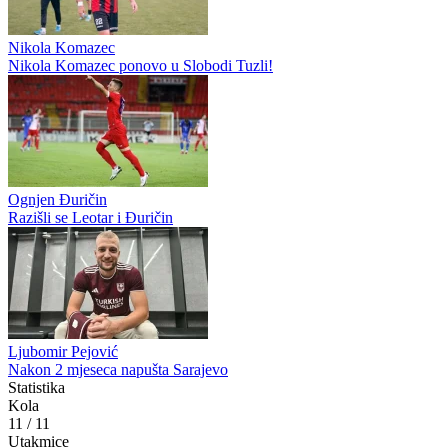
Nikola Komazec
Nikola Komazec ponovo u Slobodi Tuzli!
Ognjen Đuričin
Razišli se Leotar i Đuričin
Ljubomir Pejović
Nakon 2 mjeseca napušta Sarajevo
Statistika
Kola
11
/
11