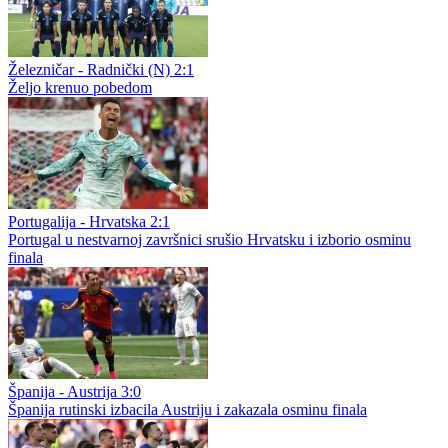
Železničar - Radnički (N) 2:1
Željo krenuo pobedom
Portugalija - Hrvatska 2:1
Portugal u nestvarnoj završnici srušio Hrvatsku i izborio osminu
finala
Španija - Austrija 3:0
Španija rutinski izbacila Austriju i zakazala osminu finala