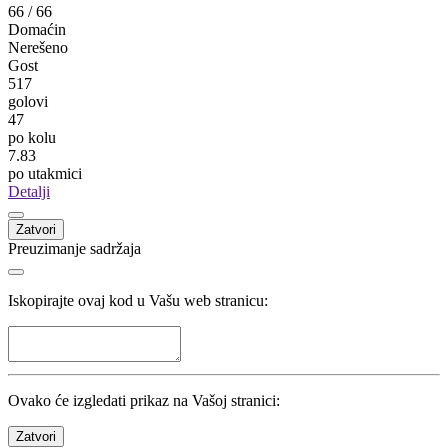
Utakmice
66
/
66
Domaćin
Nerešeno
Gost
517
golovi
47
po kolu
7.83
po utakmici
Detalji
Zatvori
Preuzimanje sadržaja
Iskopirajte ovaj kod u Vašu web stranicu:
Ovako će izgledati prikaz na Vašoj stranici: