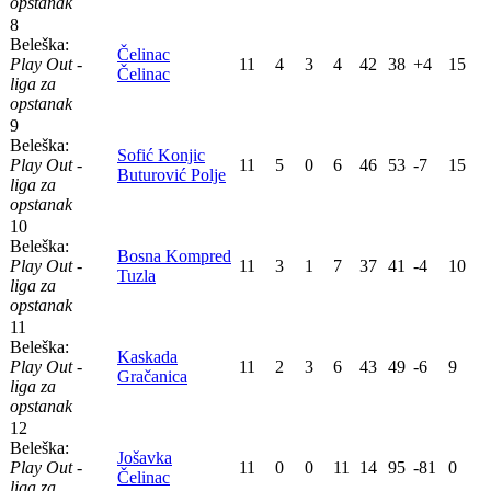
opstanak
8
Beleška:
Čelinac
Play Out -
11
4
3
4
42
38
+4
15
Čelinac
liga za
opstanak
9
Beleška:
Sofić Konjic
Play Out -
11
5
0
6
46
53
-7
15
Buturović Polje
liga za
opstanak
10
Beleška:
Bosna Kompred
Play Out -
11
3
1
7
37
41
-4
10
Tuzla
liga za
opstanak
11
Beleška:
Kaskada
Play Out -
11
2
3
6
43
49
-6
9
Gračanica
liga za
opstanak
12
Beleška:
Jošavka
Play Out -
11
0
0
11
14
95
-81
0
Čelinac
liga za