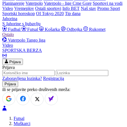
Planinarenje
Vaterpolo
Vaterpolo - lige Crne Gore
Sportovi na vodi
Video
Vremeplov
Ostali sportovi
Info BET
Naš stav
Promo Sport
Sportski horoskop
OI Tokyo 2020
Tip dana
Jahorina
S Jahorine s ljubavlju
Fudbal
Futsal
Košarka
Odbojka
Rukomet
Ostalo
Vaterpolo
Tango liga
Video
SPORTSKA BERZA
Prijava
Prijava
Zaboravljena lozinka?
Registracija
ili se prijavite preko društvenih mreža:
Futsal
Muškarci