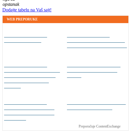
opstanak
Dodajte tabelu na Vaš sajt!
WEB PREPORUKE
Faris Dževahirić novi
Od zvijezde do ulice:
nogometaš Veleža
Potresna ispovijest jedne
od legendi kanadskog
nogometa
Prije nekoliko godina
Rekorder G lige i NBA All-
zaludjela je internet, a
Star vikenda potpisao za
onda nestala iz javnosti:
Gironu
Svi se pitaju gdje je i šta
radi (VIDEO)
Mostarski vatrogasci
Barcelona otkazala
organiziraju humanitarni
utakmicu zbog migrantske
malonogometni turnir za
krize
Kuću nade