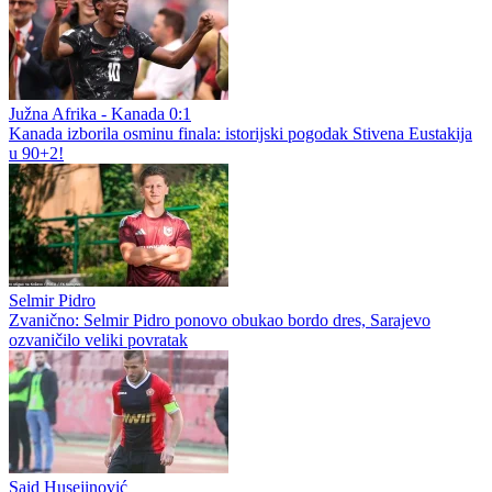
Južna Afrika - Kanada 0:1
Kanada izborila osminu finala: istorijski pogodak Stivena Eustakija
u 90+2!
Selmir Pidro
Zvanično: Selmir Pidro ponovo obukao bordo dres, Sarajevo
ozvaničilo veliki povratak