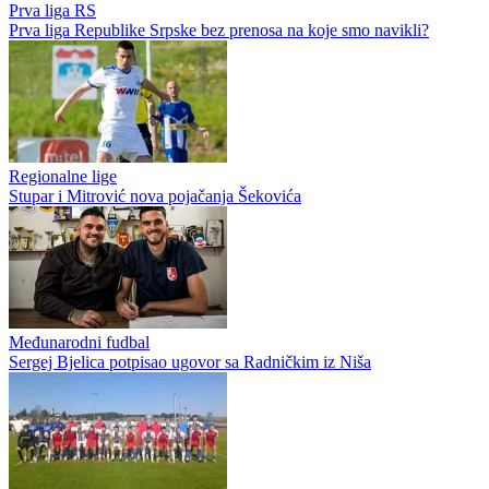
Prva liga RS
Prva liga Republike Srpske bez prenosa na koje smo navikli?
Regionalne lige
Stupar i Mitrović nova pojačanja Šekovića
Međunarodni fudbal
Sergej Bjelica potpisao ugovor sa Radničkim iz Niša