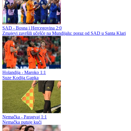
SAD - Bosna i Hercegovina 2:0
Zmajevi završili učešće na Mundijalu: poraz od SAD u Santa Klari
Holandija - Maroko 1:1
Suze Kodija Gapka
Nemačka - Paragvaj 1:1
Nemačka putuje kući