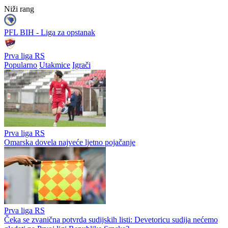
Preporučuje ContentExchange
Niži rang
PFL BIH - Liga za opstanak
Prva liga RS
Popularno
Utakmice
Igrači
Prva liga RS
Omarska dovela najveće ljetno pojačanje
Prva liga RS