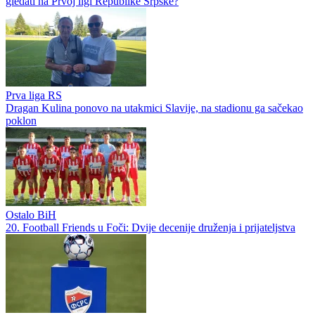
Čeka se zvanična potvrda sudijskih listi: Devetoricu sudija nećemo
gledati na Prvoj ligi Republike Srpske?
Prva liga RS
Dragan Kulina ponovo na utakmici Slavije, na stadionu ga sačekao
poklon
Ostalo BiH
20. Football Friends u Foči: Dvije decenije druženja i prijateljstva