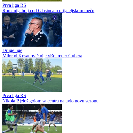
Prva liga RS
Romanija bolja od Glasinca u prijateljskom meču
Druge lige
Milorad Kosanović nije više trener Gubera
Prva liga RS
Nikola Bjeloš golom sa centra najavio novu sezonu