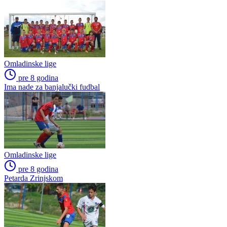
Omladinske lige
pre 8 godina
Ima nade za banjalučki fudbal
Omladinske lige
pre 8 godina
Petarda Zrinjskom