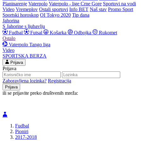
Planinarenje
Vaterpolo
Vaterpolo - lige Crne Gore
Sportovi na vodi
Video
Vremeplov
Ostali sportovi
Info BET
Naš stav
Promo Sport
Sportski horoskop
OI Tokyo 2020
Tip dana
Jahorina
S Jahorine s ljubavlju
Fudbal
Futsal
Košarka
Odbojka
Rukomet
Ostalo
Vaterpolo
Tango liga
Video
SPORTSKA BERZA
Prijava
Prijava
Zaboravljena lozinka?
Registracija
ili se prijavite preko društvenih mreža:
Fudbal
Pioniri
2017-2018