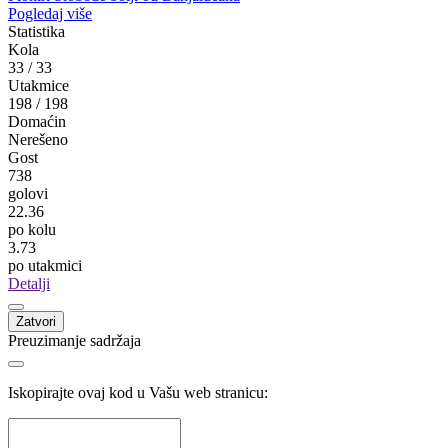
Pogledaj više
Statistika
Kola
33
/
33
Utakmice
198
/
198
Domaćin
Nerešeno
Gost
738
golovi
22.36
po kolu
3.73
po utakmici
Detalji
Zatvori
Preuzimanje sadržaja
Iskopirajte ovaj kod u Vašu web stranicu: