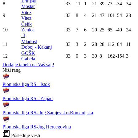
Zrinjski
8
33
11
1
21
39
73
-34
34
Mostar
Vitez
9
33
8
4
21
47
101
-54
28
Vitez
Čelik
10
Zenica
33
7
6
20
25
65
-40
24
-3
Mladost
11
33
3
2
28
28
112
-84
11
Doboj - Kakanj
GOŠK
12
33
0
3
30
8
162
-154
3
Gabela
Dodajte tabelu na Vaš sajt!
Niži rang
Pionirska liga RS - Istok
Pionirska liga RS - Zapad
Pionirska liga RS- Jug Sarajevsko-Romanijska
Pionirska liga RS-Jug Hercegovina
Poslednje vesti