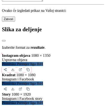
Ovako će izgledati prikaz na Vašoj stranici:
Zatvori
Slika za deljenje
Izaberite format za
rezultate
.
Instagram objava
1080 × 1350
Uspravna objava
Pionirska Premijer liga BiH
Kvadrat
1080 × 1080
Instagram i Facebook
Pionirska Premijer liga BiH
Story
1080 × 1920
Instagram i Facebook story
Pionirska Premijer liga BiH