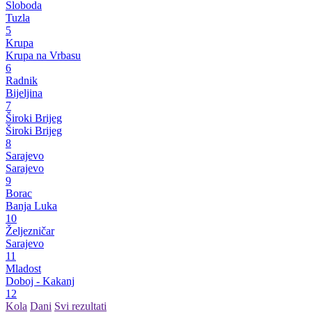
Sloboda
Tuzla
5
Krupa
Krupa na Vrbasu
6
Radnik
Bijeljina
7
Široki Brijeg
Široki Brijeg
8
Sarajevo
Sarajevo
9
Borac
Banja Luka
10
Željezničar
Sarajevo
11
Mladost
Doboj - Kakanj
12
Kola
Dani
Svi rezultati