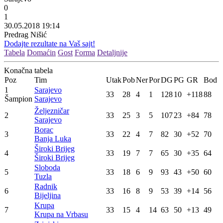
0
1
30.05.2018 19:14
Predrag Nišić
Dodajte rezultate na Vaš sajt!
Tabela
Domaćin
Gost
Forma
Detaljnije
Konačna tabela
Poz
Tim
Utak
Pob
Ner
Por
DG
PG
GR
Bod
1
Sarajevo
33
28
4
1
128
10
+118
88
Šampion
Sarajevo
Željezničar
2
33
25
3
5
107
23
+84
78
Sarajevo
Borac
3
33
22
4
7
82
30
+52
70
Banja Luka
Široki Brijeg
4
33
19
7
7
65
30
+35
64
Široki Brijeg
Sloboda
5
33
18
6
9
93
43
+50
60
Tuzla
Radnik
6
33
16
8
9
53
39
+14
56
Bijeljina
Krupa
7
33
15
4
14
63
50
+13
49
Krupa na Vrbasu