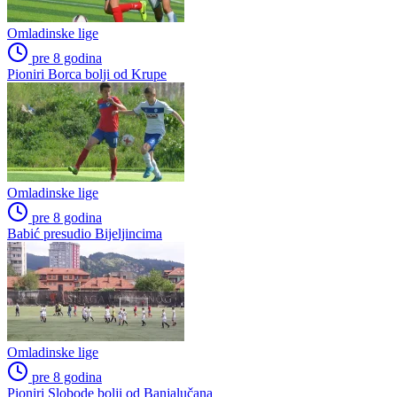
Omladinske lige
pre 8 godina
Pioniri Borca bolji od Krupe
Omladinske lige
pre 8 godina
Babić presudio Bijeljincima
Omladinske lige
pre 8 godina
Pioniri Slobode bolji od Banjalučana