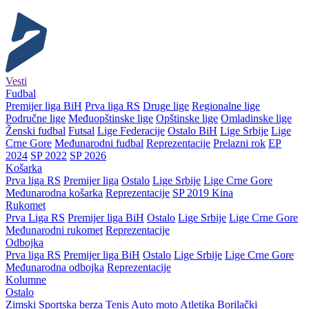
Vesti
Fudbal
Premijer liga BiH
Prva liga RS
Druge lige
Regionalne lige
Područne lige
Međuopštinske lige
Opštinske lige
Omladinske lige
Ženski fudbal
Futsal
Lige Federacije
Ostalo BiH
Lige Srbije
Lige
Crne Gore
Međunarodni fudbal
Reprezentacije
Prelazni rok
EP
2024
SP 2022
SP 2026
Košarka
Prva liga RS
Premijer liga
Ostalo
Lige Srbije
Lige Crne Gore
Međunarodna košarka
Reprezentacije
SP 2019 Kina
Rukomet
Prva Liga RS
Premijer liga BiH
Ostalo
Lige Srbije
Lige Crne Gore
Međunarodni rukomet
Reprezentacije
Odbojka
Prva liga RS
Premijer liga BiH
Ostalo
Lige Srbije
Lige Crne Gore
Međunarodna odbojka
Reprezentacije
Kolumne
Ostalo
Zimski
Sportska berza
Tenis
Auto moto
Atletika
Borilački