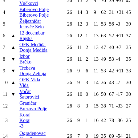
3
26
15
2
9
70
39
+31
47
Vučkovci
Biberovo Polje
4
26
14
3
9
62
31
+31
45
Biberovo Polje
Željezničar
5
26
12
3
11
53
56
-3
39
Jelovče Selo
12 decembar
6
▲
26
12
1
13
63
52
+11
37
Rajska
OFK Međiđa
7
▲
26
11
2
13
47
40
+7
35
Donja Međiđa
Izbor
8
▼
26
11
2
13
49
53
-4
35
Brčko
Trebava
9
▼
26
9
6
11
53
42
+11
33
Donja Zelinja
OFK Vida
10
▲
26
9
3
14
36
43
-7
30
Vida
Voćar
11
▼
26
10
0
16
50
67
-17
30
Šatorovići
Graničar
12
26
8
3
15
38
71
-33
27
Brezovo Polje
Koraj
13
Koraj
26
9
1
16
42
78
-36
25
-3
Ograđenovac
14
26
7
0
19
35
89
-54
21