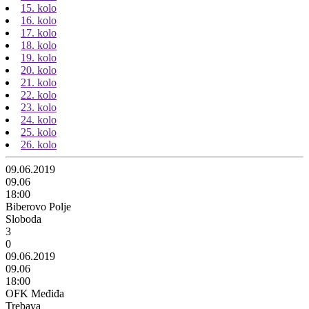
15. kolo
16. kolo
17. kolo
18. kolo
19. kolo
20. kolo
21. kolo
22. kolo
23. kolo
24. kolo
25. kolo
26. kolo
09.06.2019
09.06
18:00
Biberovo Polje
Sloboda
3
0
09.06.2019
09.06
18:00
OFK Međiđa
Trebava