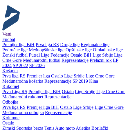
Vesti
Fudbal
Premijer liga BiH
Prva liga RS
Druge lige
Regionalne lige
Područne lige
Međuopštinske lige
Opštinske lige
Omladinske lige
Ženski fudbal
Futsal
Lige Federacije
Ostalo BiH
Lige Srbije
Lige
Crne Gore
Međunarodni fudbal
Reprezentacije
Prelazni rok
EP
2024
SP 2022
SP 2026
Košarka
Prva liga RS
Premijer liga
Ostalo
Lige Srbije
Lige Crne Gore
Međunarodna košarka
Reprezentacije
SP 2019 Kina
Rukomet
Prva Liga RS
Premijer liga BiH
Ostalo
Lige Srbije
Lige Crne Gore
Međunarodni rukomet
Reprezentacije
Odbojka
Prva liga RS
Premijer liga BiH
Ostalo
Lige Srbije
Lige Crne Gore
Međunarodna odbojka
Reprezentacije
Kolumne
Ostalo
Zimski
Sportska berza
Tenis
Auto moto
Atletika
Borilački