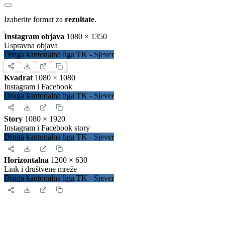
Izaberite format za
rezultate
.
Instagram objava
1080 × 1350
Uspravna objava
Druga kantonalna liga TK - Sjever
Kvadrat
1080 × 1080
Instagram i Facebook
Druga kantonalna liga TK - Sjever
Story
1080 × 1920
Instagram i Facebook story
Druga kantonalna liga TK - Sjever
Horizontalna
1200 × 630
Link i društvene mreže
Druga kantonalna liga TK - Sjever