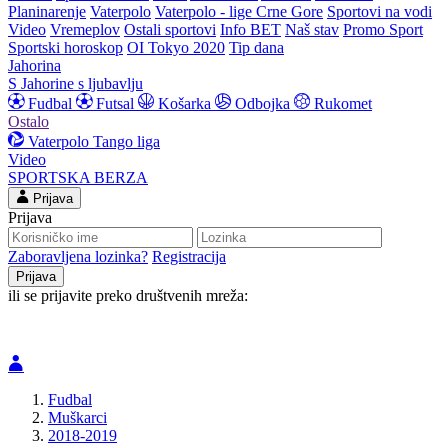
Planinarenje
Vaterpolo
Vaterpolo - lige Crne Gore
Sportovi na vodi
Video
Vremeplov
Ostali sportovi
Info BET
Naš stav
Promo Sport
Sportski horoskop
OI Tokyo 2020
Tip dana
Jahorina
S Jahorine s ljubavlju
Fudbal
Futsal
Košarka
Odbojka
Rukomet
Ostalo
Vaterpolo
Tango liga
Video
SPORTSKA BERZA
Prijava
Prijava
Zaboravljena lozinka?
Registracija
ili se prijavite preko društvenih mreža:
Fudbal
Muškarci
2018-2019