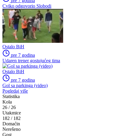
pre 7 godina
Cviko odgovorio Slobodi
Ostalo BiH
pre 7 godina
Udaren trener gostujućeg tima
Ostalo BiH
pre 7 godina
Gol sa parkinga (video)
Pogledaj više
Statistika
Kola
26
/
26
Utakmice
182
/
182
Domaćin
Nerešeno
Gost