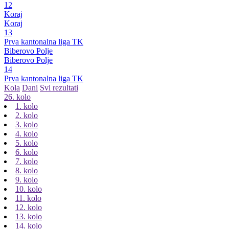
12
Koraj
Koraj
13
Prva kantonalna liga TK
Biberovo Polje
Biberovo Polje
14
Prva kantonalna liga TK
Kola
Dani
Svi rezultati
26. kolo
1. kolo
2. kolo
3. kolo
4. kolo
5. kolo
6. kolo
7. kolo
8. kolo
9. kolo
10. kolo
11. kolo
12. kolo
13. kolo
14. kolo