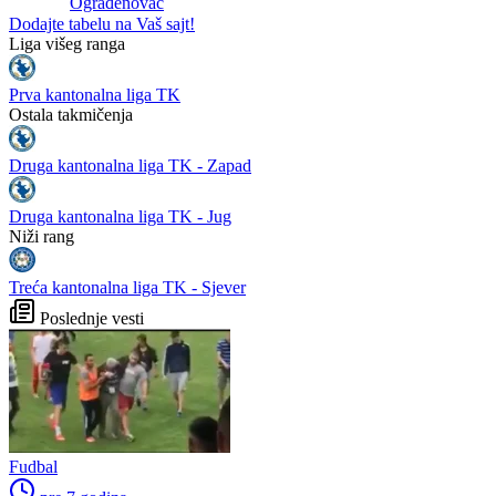
Ograđenovac
Dodajte tabelu na Vaš sajt!
Liga višeg ranga
Prva kantonalna liga TK
Ostala takmičenja
Druga kantonalna liga TK - Zapad
Druga kantonalna liga TK - Jug
Niži rang
Treća kantonalna liga TK - Sjever
Poslednje vesti
Fudbal