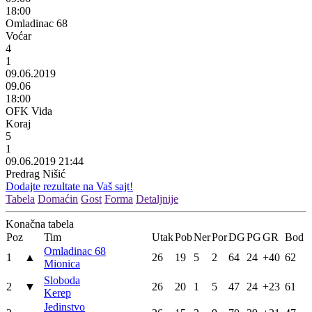
18:00
Omladinac 68
Voćar
4
1
09.06.2019
09.06
18:00
OFK Vida
Koraj
5
1
09.06.2019 21:44
Predrag Nišić
Dodajte rezultate na Vaš sajt!
Tabela
Domaćin
Gost
Forma
Detaljnije
Konačna tabela
Poz
Tim
Utak
Pob
Ner
Por
DG
PG
GR
Bod
Omladinac 68
1
▲
26
19
5
2
64
24
+40
62
Mionica
Sloboda
2
▼
26
20
1
5
47
24
+23
61
Kerep
Jedinstvo