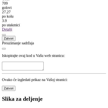
709
golovi
27.27
po kolu
3.9
po utakmici
Detalji
Zatvori
Preuzimanje sadržaja
Iskopirajte ovaj kod u Vašu web stranicu:
Ovako će izgledati prikaz na Vašoj stranici:
Zatvori
Slika za deljenje