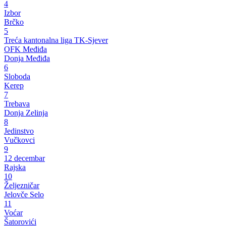
4
Izbor
Brčko
5
Treća kantonalna liga TK-Sjever
OFK Međiđa
Donja Međiđa
6
Sloboda
Kerep
7
Trebava
Donja Zelinja
8
Jedinstvo
Vučkovci
9
12 decembar
Rajska
10
Željezničar
Jelovče Selo
11
Voćar
Šatorovići