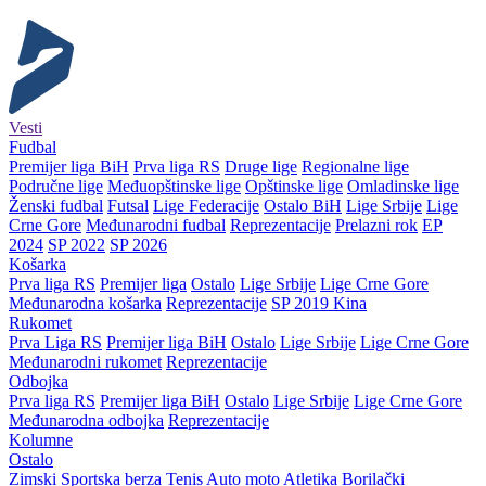
Vesti
Fudbal
Premijer liga BiH
Prva liga RS
Druge lige
Regionalne lige
Područne lige
Međuopštinske lige
Opštinske lige
Omladinske lige
Ženski fudbal
Futsal
Lige Federacije
Ostalo BiH
Lige Srbije
Lige
Crne Gore
Međunarodni fudbal
Reprezentacije
Prelazni rok
EP
2024
SP 2022
SP 2026
Košarka
Prva liga RS
Premijer liga
Ostalo
Lige Srbije
Lige Crne Gore
Međunarodna košarka
Reprezentacije
SP 2019 Kina
Rukomet
Prva Liga RS
Premijer liga BiH
Ostalo
Lige Srbije
Lige Crne Gore
Međunarodni rukomet
Reprezentacije
Odbojka
Prva liga RS
Premijer liga BiH
Ostalo
Lige Srbije
Lige Crne Gore
Međunarodna odbojka
Reprezentacije
Kolumne
Ostalo
Zimski
Sportska berza
Tenis
Auto moto
Atletika
Borilački