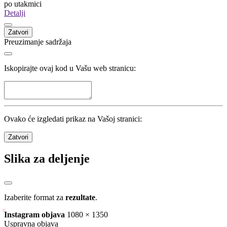
Ljubomir Pejović
Nakon 2 mjeseca napušta Sarajevo
Statistika
Kola
7
/
14
Utakmice
21
/
42
Domaćin
Nerešeno
Gost
99
golovi
14.14
po kolu
4.71
po utakmici
Detalji