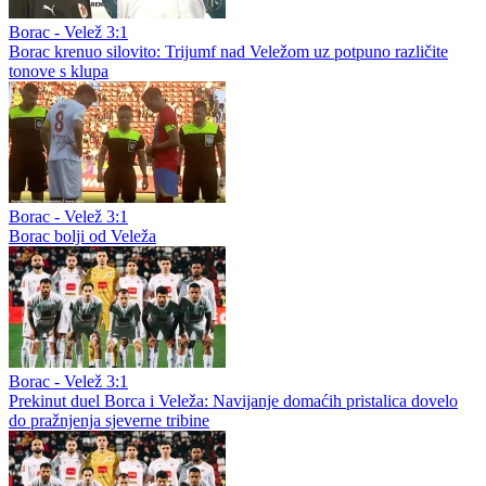
Premijer liga BiH
Kaljancu Banja Luka bliža od Grbavice!
Zrinjski - Čelik 2:1
Zrinjski promašivao, ali na kraju otvorio sezonu pobjedom nad
Čelikom
Borac - Velež 3:1
Borac krenuo silovito: Trijumf nad Veležom uz potpuno različite