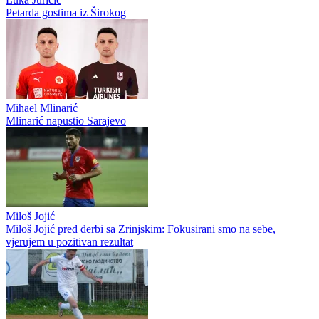
Selmir Pidro
Zvanično: Selmir Pidro ponovo obukao bordo dres, Sarajevo
ozvaničilo veliki povratak
Said Husejinović
Said Husejinović završio poglavlje u Slobodi: Legenda tuzlanskog
kluba napustila Tušanj
Luka Juričić
Petarda gostima iz Širokog