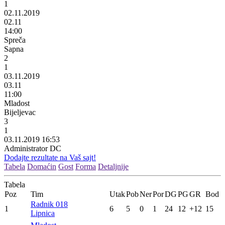
1
02.11.2019
02.11
14:00
Spreča
Sapna
2
1
03.11.2019
03.11
11:00
Mladost
Bijeljevac
3
1
03.11.2019 16:53
Administrator DC
Dodajte rezultate na Vaš sajt!
Tabela
Domaćin
Gost
Forma
Detaljnije
Tabela
Poz
Tim
Utak
Pob
Ner
Por
DG
PG
GR
Bod
Radnik 018
1
6
5
0
1
24
12
+12
15
Lipnica