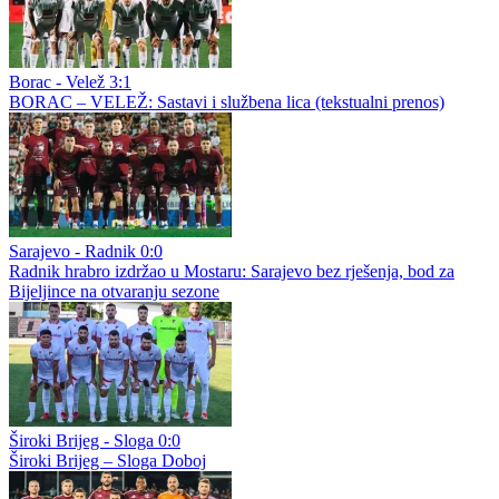
tonove s klupa
Borac - Velež 3:1
Borac bolji od Veleža
Borac - Velež 3:1
Prekinut duel Borca i Veleža: Navijanje domaćih pristalica dovelo
do pražnjenja sjeverne tribine