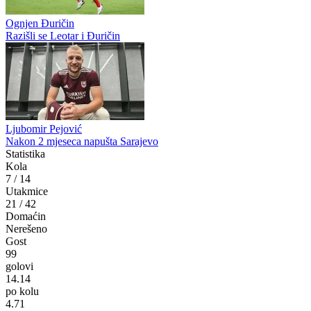
Luka Juričić
Borac ide u Posušje po tri boda
Nikola Komazec
Nikola Komazec ponovo u Slobodi Tuzli!
Ognjen Đuričin
Razišli se Leotar i Đuričin