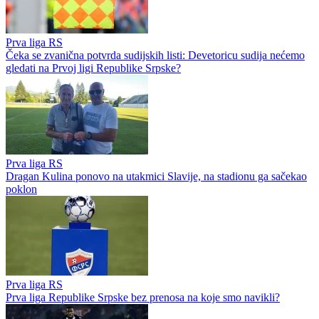
Borca protiv Veleža i poslao
svjetlo za odlazak iz Real
zanimljivu poruku
Madrida
Đoković u potpuno
Iraola zabrinut nakon novog
neočekivanom izdanju:
poraza Liverpoola: "Ne
Popeo se na pozornicu te
možemo održati nivo koji
pokazao plesno umijeće
želimo"
Preporučuje ContentExchange
Liga višeg ranga
Druga kantonalna liga TK - Jug
Ostala takmičenja
Treća kantonalna liga TK - Jug
Popularno
Utakmice
Igrači