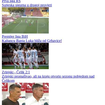
Prva liga RS
Nikola Bjeloš golom sa centra najavio novu sezonu
Prva liga RS
Nikša Tomašević prvi put odlazi iz matičnog kluba, napadač
slobodan u izboru sredine
Prva liga RS
Sutjeska sigurna u drugoj provjeri