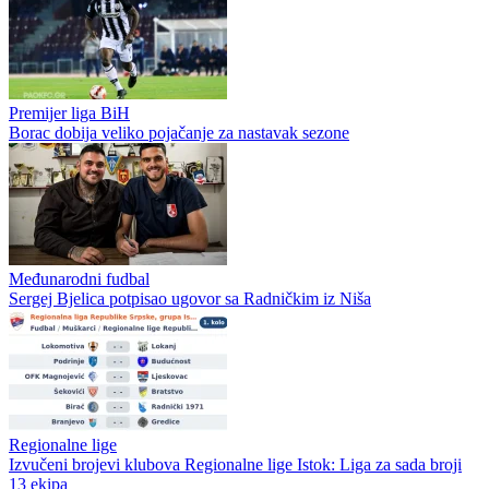
Prva liga RS
Čeka se zvanična potvrda sudijskih listi: Devetoricu sudija nećemo
gledati na Prvoj ligi Republike Srpske?
Prva liga RS
Dragan Kulina ponovo na utakmici Slavije, na stadionu ga sačekao
poklon
Prva liga RS
Prva liga Republike Srpske bez prenosa na koje smo navikli?