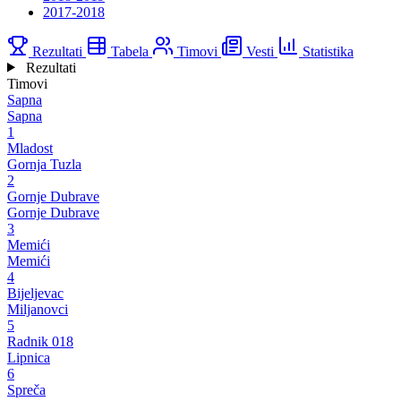
2017-2018
Rezultati
Tabela
Timovi
Vesti
Statistika
Rezultati
Timovi
Sapna
Sapna
1
Mladost
Gornja Tuzla
2
Gornje Dubrave
Gornje Dubrave
3
Memići
Memići
4
Bijeljevac
Miljanovci
5
Radnik 018
Lipnica
6
Spreča