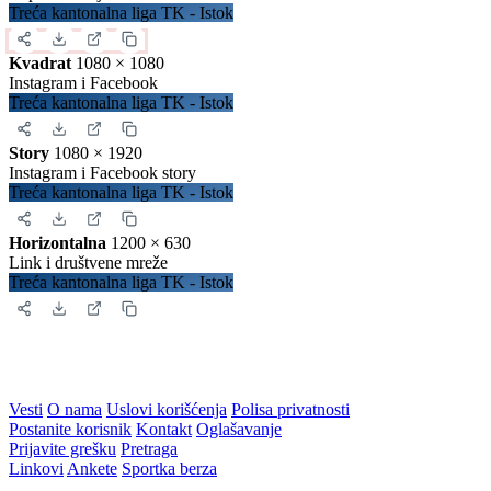
Zatvori
Preuzimanje sadržaja
Iskopirajte ovaj kod u Vašu web stranicu:
Ovako će izgledati prikaz na Vašoj stranici:
Zatvori
Slika za deljenje
Izaberite format za
rezultate
.
Instagram objava
1080 × 1350
Uspravna objava
Treća kantonalna liga TK - Istok