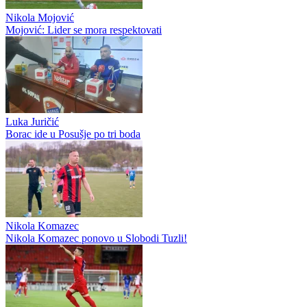
Mihael Mlinarić
Mlinarić napustio Sarajevo
Miloš Jojić
Miloš Jojić pred derbi sa Zrinjskim: Fokusirani smo na sebe,
vjerujem u pozitivan rezultat
Nikola Mojović
Mojović: Lider se mora respektovati