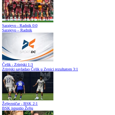
Borac - Velež 3:1
BORAC – VELEŽ: Sastavi i službena lica (tekstualni prenos)
Sarajevo - Radnik 0:0
Radnik hrabro izdržao u Mostaru: Sarajevo bez rješenja, bod za
Bijeljince na otvaranju sezone
Široki Brijeg - Sloga 0:0
Široki Brijeg – Sloga Doboj