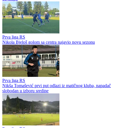
Premijer liga BiH
Borac dobija veliko pojačanje za nastavak sezone
Međunarodni fudbal
Sergej Bjelica potpisao ugovor sa Radničkim iz Niša
Regionalne lige
Izvučeni brojevi klubova Regionalne lige Istok: Liga za sada broji
13 ekipa