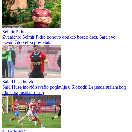
Sarajevo - Radnik 0:0
Sarajevo – Radnik
Čelik - Zrinjski 1:3
Zrinjski savladao Čelik u Zenici rezultatom 3:1
Željezničar - BSK 2:1
BSK ispustio Želju