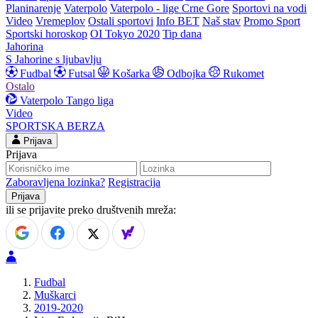
Planinarenje
Vaterpolo
Vaterpolo - lige Crne Gore
Sportovi na vodi
Video
Vremeplov
Ostali sportovi
Info BET
Naš stav
Promo Sport
Sportski horoskop
OI Tokyo 2020
Tip dana
Jahorina
S Jahorine s ljubavlju
Fudbal
Futsal
Košarka
Odbojka
Rukomet
Ostalo
Vaterpolo
Tango liga
Video
SPORTSKA BERZA
Prijava
Prijava
Zaboravljena lozinka?
Registracija
ili se prijavite preko društvenih mreža:
Fudbal
Muškarci
2019-2020