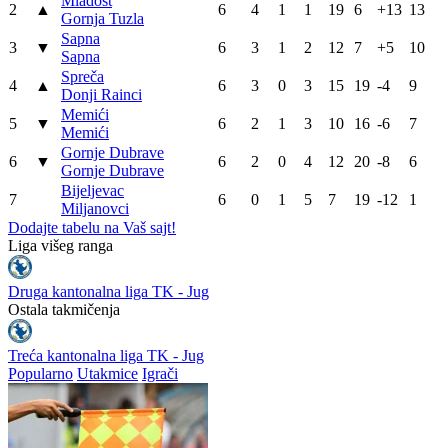
Mladost
2
▲
6
4
1
1
19
6
+13
13
Gornja Tuzla
Sapna
3
▼
6
3
1
2
12
7
+5
10
Sapna
Spreča
4
▲
6
3
0
3
15
19
-4
9
Donji Rainci
Memići
5
▼
6
2
1
3
10
16
-6
7
Memići
Gornje Dubrave
6
▼
6
2
0
4
12
20
-8
6
Gornje Dubrave
Bijeljevac
7
6
0
1
5
7
19
-12
1
Miljanovci
Dodajte tabelu na Vaš sajt!
WEB PREPORUKE
Tottenham ide po Savinha:
KRAJ | Bilbijin pogodak
Spursi spremili oko 70
poništen, Zrinjski ipak slavio
miliona eura za Brazilca
Oglasio se Zvjezdan
PSG krenuo po Ardu Gülera:
Misimović nakon pobjede
Turčin navodno dao zeleno