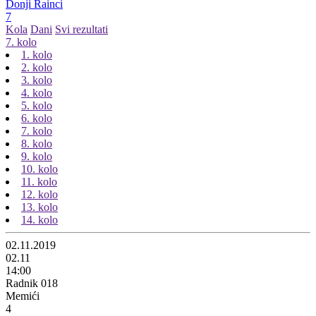
Donji Rainci
7
Kola
Dani
Svi rezultati
7. kolo
1. kolo
2. kolo
3. kolo
4. kolo
5. kolo
6. kolo
7. kolo
8. kolo
9. kolo
10. kolo
11. kolo
12. kolo
13. kolo
14. kolo
02.11.2019
02.11
14:00
Radnik 018
Memići
4