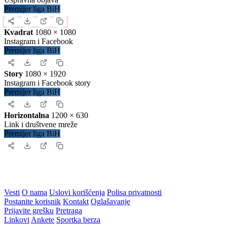
Premijer liga BiH
Kvadrat
1080 × 1080
Instagram i Facebook
Premijer liga BiH
Story
1080 × 1920
Instagram i Facebook story
Premijer liga BiH
Horizontalna
1200 × 630
Link i društvene mreže
Premijer liga BiH
Vesti
O nama
Uslovi korišćenja
Polisa privatnosti
Postanite korisnik
Kontakt
Oglašavanje
Prijavite grešku
Pretraga
Linkovi
Ankete
Sportka berza