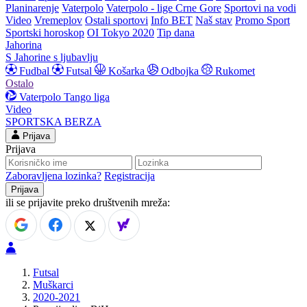
Planinarenje
Vaterpolo
Vaterpolo - lige Crne Gore
Sportovi na vodi
Video
Vremeplov
Ostali sportovi
Info BET
Naš stav
Promo Sport
Sportski horoskop
OI Tokyo 2020
Tip dana
Jahorina
S Jahorine s ljubavlju
Fudbal
Futsal
Košarka
Odbojka
Rukomet
Ostalo
Vaterpolo
Tango liga
Video
SPORTSKA BERZA
Prijava
Prijava
Zaboravljena lozinka?
Registracija
ili se prijavite preko društvenih mreža:
Futsal
Muškarci
2020-2021