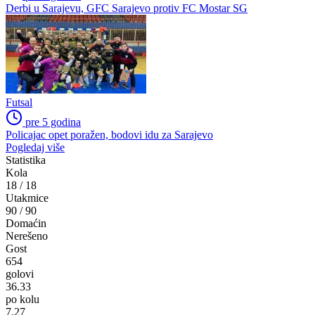
Derbi u Sarajevu, GFC Sarajevo protiv FC Mostar SG
Futsal
pre 5 godina
Policajac opet poražen, bodovi idu za Sarajevo
Pogledaj više
Statistika
Kola
18
/
18
Utakmice
90
/
90
Domaćin
Nerešeno
Gost
654
golovi
36.33
po kolu
7.27