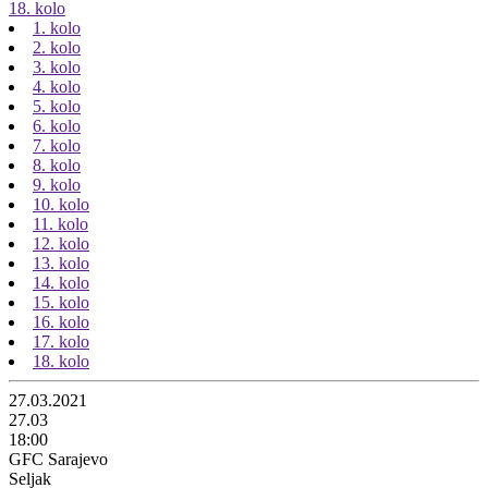
18. kolo
1. kolo
2. kolo
3. kolo
4. kolo
5. kolo
6. kolo
7. kolo
8. kolo
9. kolo
10. kolo
11. kolo
12. kolo
13. kolo
14. kolo
15. kolo
16. kolo
17. kolo
18. kolo
27.03.2021
27.03
18:00
GFC Sarajevo
Seljak