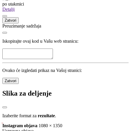
po utakmici
Detalji
Zatvori
Preuzimanje sadržaja
Iskopirajte ovaj kod u Vašu web stranicu:
Ovako će izgledati prikaz na Vašoj stranici:
Zatvori
Slika za deljenje
Izaberite format za
rezultate
.
Instagram objava
1080 × 1350
Uspravna objava