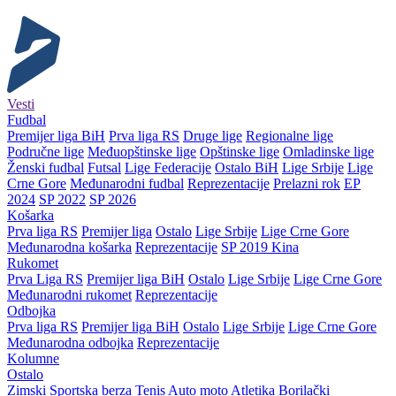
Vesti
Fudbal
Premijer liga BiH
Prva liga RS
Druge lige
Regionalne lige
Područne lige
Međuopštinske lige
Opštinske lige
Omladinske lige
Ženski fudbal
Futsal
Lige Federacije
Ostalo BiH
Lige Srbije
Lige
Crne Gore
Međunarodni fudbal
Reprezentacije
Prelazni rok
EP
2024
SP 2022
SP 2026
Košarka
Prva liga RS
Premijer liga
Ostalo
Lige Srbije
Lige Crne Gore
Međunarodna košarka
Reprezentacije
SP 2019 Kina
Rukomet
Prva Liga RS
Premijer liga BiH
Ostalo
Lige Srbije
Lige Crne Gore
Međunarodni rukomet
Reprezentacije
Odbojka
Prva liga RS
Premijer liga BiH
Ostalo
Lige Srbije
Lige Crne Gore
Međunarodna odbojka
Reprezentacije
Kolumne
Ostalo
Zimski
Sportska berza
Tenis
Auto moto
Atletika
Borilački