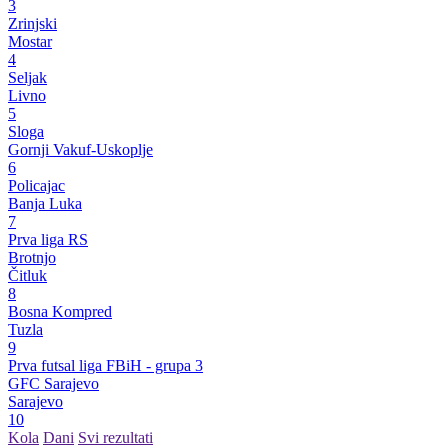
3
Zrinjski
Mostar
4
Seljak
Livno
5
Sloga
Gornji Vakuf-Uskoplje
6
Policajac
Banja Luka
7
Prva liga RS
Brotnjo
Čitluk
8
Bosna Kompred
Tuzla
9
Prva futsal liga FBiH - grupa 3
GFC Sarajevo
Sarajevo
10
Kola
Dani
Svi rezultati