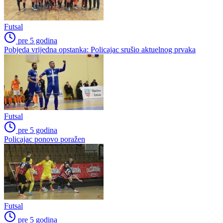
Futsal
pre 5 godina
Pobjeda vrijedna opstanka: Policajac srušio aktuelnog prvaka
Futsal
pre 5 godina
Policajac ponovo poražen
Futsal
pre 5 godina