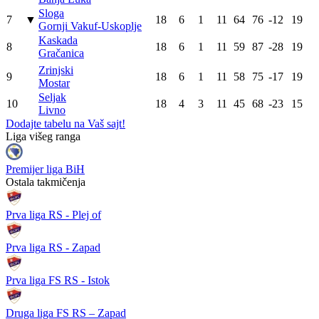
Sloga
7
▼
18
6
1
11
64
76
-12
19
Gornji Vakuf-Uskoplje
Kaskada
8
18
6
1
11
59
87
-28
19
Gračanica
Zrinjski
9
18
6
1
11
58
75
-17
19
Mostar
Seljak
10
18
4
3
11
45
68
-23
15
Livno
Dodajte tabelu na Vaš sajt!
Liga višeg ranga
Premijer liga BiH
Ostala takmičenja
Prva liga RS - Plej of
Prva liga RS - Zapad
Prva liga FS RS - Istok
Druga liga FS RS – Zapad