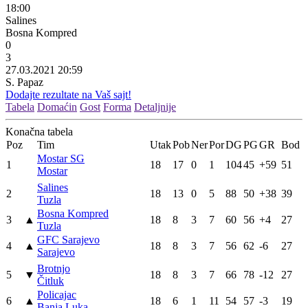
18:00
Salines
Bosna Kompred
0
3
27.03.2021 20:59
S. Papaz
Dodajte rezultate na Vaš sajt!
Tabela
Domaćin
Gost
Forma
Detaljnije
Konačna tabela
Poz
Tim
Utak
Pob
Ner
Por
DG
PG
GR
Bod
Mostar SG
1
18
17
0
1
104
45
+59
51
Mostar
Salines
2
18
13
0
5
88
50
+38
39
Tuzla
Bosna Kompred
3
▲
18
8
3
7
60
56
+4
27
Tuzla
GFC Sarajevo
4
▲
18
8
3
7
56
62
-6
27
Sarajevo
Brotnjo
5
▼
18
8
3
7
66
78
-12
27
Čitluk
Policajac
6
▲
18
6
1
11
54
57
-3
19
Banja Luka