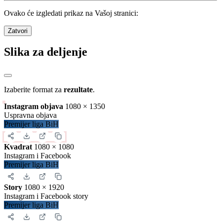
Ovako će izgledati prikaz na Vašoj stranici:
Zatvori
Slika za deljenje
Izaberite format za
rezultate
.
Instagram objava
1080 × 1350
Uspravna objava
Premijer liga BiH
Kvadrat
1080 × 1080
Instagram i Facebook
Premijer liga BiH
Story
1080 × 1920
Instagram i Facebook story
Premijer liga BiH