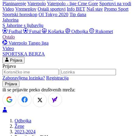
Planinarenje
Vaterpolo
Vaterpolo - lige Crne Gore
Sportovi na vodi
Video
Vremeplov
Ostali sportovi
Info BET
Naš stav
Promo Sport
Sportski horoskop
OI Tokyo 2020
Tip dana
Jahorina
S Jahorine s ljubavlju
Fudbal
Futsal
Košarka
Odbojka
Rukomet
Ostalo
Vaterpolo
Tango liga
Video
SPORTSKA BERZA
Prijava
Prijava
Zaboravljena lozinka?
Registracija
ili se prijavite preko društvenih mreža:
Odbojka
Žene
2023-2024