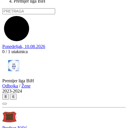
Premijer liga BiH
Ponedeljak, 10.08.2026
0 / 1
utakmica
Premijer liga BiH
Odbojka
/
Žene
2023-2024
8
6
Predrag Nišić