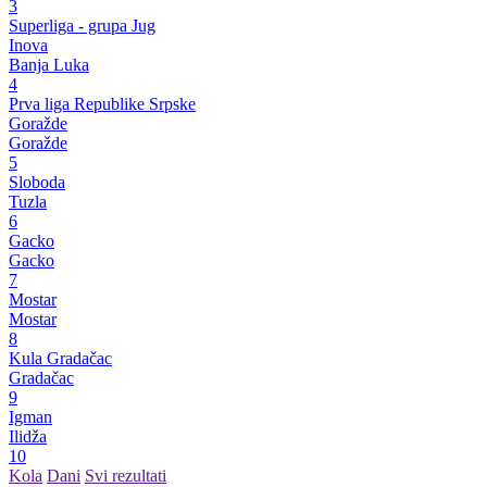
3
Superliga - grupa Jug
Inova
Banja Luka
4
Prva liga Republike Srpske
Goražde
Goražde
5
Sloboda
Tuzla
6
Gacko
Gacko
7
Mostar
Mostar
8
Kula Gradačac
Gradačac
9
Igman
Ilidža
10
Kola
Dani
Svi rezultati