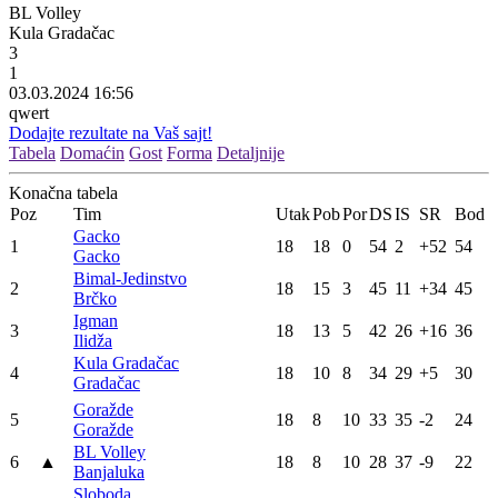
BL Volley
Kula Gradačac
3
1
03.03.2024 16:56
qwert
Dodajte rezultate na Vaš sajt!
Tabela
Domaćin
Gost
Forma
Detaljnije
Konačna tabela
Poz
Tim
Utak
Pob
Por
DS
IS
SR
Bod
Gacko
1
18
18
0
54
2
+52
54
Gacko
Bimal-Jedinstvo
2
18
15
3
45
11
+34
45
Brčko
Igman
3
18
13
5
42
26
+16
36
Ilidža
Kula Gradačac
4
18
10
8
34
29
+5
30
Gradačac
Goražde
5
18
8
10
33
35
-2
24
Goražde
BL Volley
6
▲
18
8
10
28
37
-9
22
Banjaluka
Sloboda