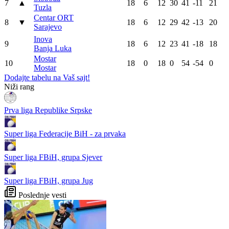
7
▲
18
6
12
30
41
-11
21
Tuzla
Centar ORT
8
▼
18
6
12
29
42
-13
20
Sarajevo
Inova
9
18
6
12
23
41
-18
18
Banja Luka
Mostar
10
18
0
18
0
54
-54
0
Mostar
Dodajte tabelu na Vaš sajt!
Niži rang
Prva liga Republike Srpske
Super liga Federacije BiH - za prvaka
Super liga FBiH, grupa Sjever
Super liga FBiH, grupa Jug
Poslednje vesti