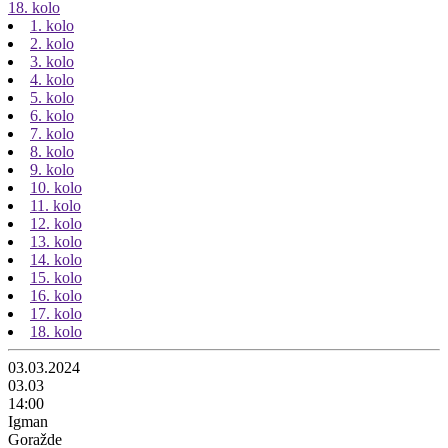
18. kolo
1. kolo
2. kolo
3. kolo
4. kolo
5. kolo
6. kolo
7. kolo
8. kolo
9. kolo
10. kolo
11. kolo
12. kolo
13. kolo
14. kolo
15. kolo
16. kolo
17. kolo
18. kolo
03.03.2024
03.03
14:00
Igman
Goražde