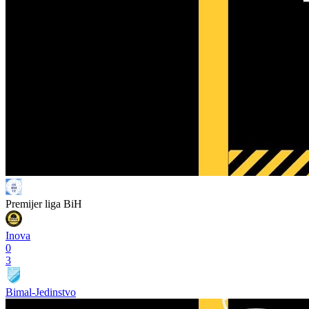
Premijer liga BiH
Inova
0
3
Bimal-Jedinstvo