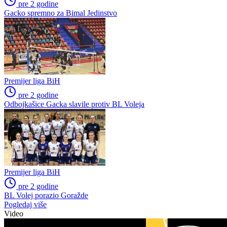
pre 2 godine
Gacko spremno za Bimal Jedinstvo
Premijer liga BiH
pre 2 godine
Odbojkašice Gacka slavile protiv BL Voleja
Premijer liga BiH
pre 2 godine
BL Volej porazio Goražde
Pogledaj više
Video