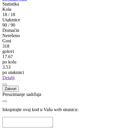
Statistika
Kola
18
/
18
Utakmice
90
/
90
Domaćin
Nerešeno
Gost
318
golovi
17.67
po kolu
3.53
po utakmici
Detalji
Zatvori
Preuzimanje sadržaja
Iskopirajte ovaj kod u Vašu web stranicu: