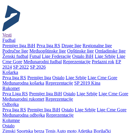
Vesti
Fudbal
Premijer liga BiH
Prva liga RS
Druge lige
Regionalne lige
Područne lige
Međuopštinske lige
Opštinske lige
Omladinske lige
Ženski fudbal
Futsal
Lige Federacije
Ostalo BiH
Lige Srbije
Lige
Crne Gore
Međunarodni fudbal
Reprezentacije
Prelazni rok
EP
2024
SP 2022
SP 2026
Košarka
Prva liga RS
Premijer liga
Ostalo
Lige Srbije
Lige Crne Gore
Međunarodna košarka
Reprezentacije
SP 2019 Kina
Rukomet
Prva Liga RS
Premijer liga BiH
Ostalo
Lige Srbije
Lige Crne Gore
Međunarodni rukomet
Reprezentacije
Odbojka
Prva liga RS
Premijer liga BiH
Ostalo
Lige Srbije
Lige Crne Gore
Međunarodna odbojka
Reprezentacije
Kolumne
Ostalo
Zimski
Sportska berza
Tenis
Auto moto
Atletika
Borilački