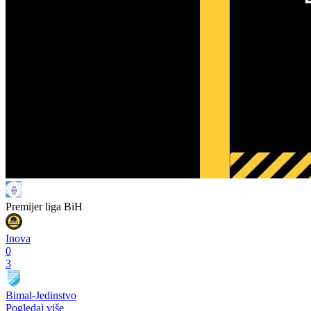
Premijer liga BiH
Inova
0
3
Bimal-Jedinstvo
Pogledaj više