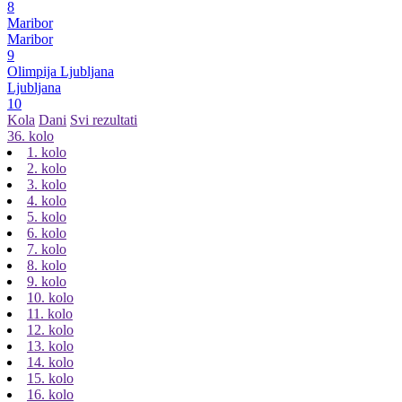
8
Maribor
Maribor
9
Olimpija Ljubljana
Ljubljana
10
Kola
Dani
Svi rezultati
36. kolo
1. kolo
2. kolo
3. kolo
4. kolo
5. kolo
6. kolo
7. kolo
8. kolo
9. kolo
10. kolo
11. kolo
12. kolo
13. kolo
14. kolo
15. kolo
16. kolo