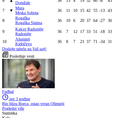
6
▲
36
13
4
19
52
60
-8
43
Domžale
Mura
7
▼
36
11
10
15
42
55
-13
43
Mrska Sobota
Rogaška
8
36
10
6
20
37
64
-27
36
Rogaška Slatina
Kalcer Radomlje
9
36
7
12
17
33
51
-18
33
Radomlje
Aluminij
10
36
8
7
21
37
71
-34
31
Kidričevo
Dodajte tabelu na Vaš sajt!
Poslednje vesti
Fudbal
pre 3 godine
Bio blizu Borca, ostao veran Olimpiji
Pogledaj više
Statistika
Kola