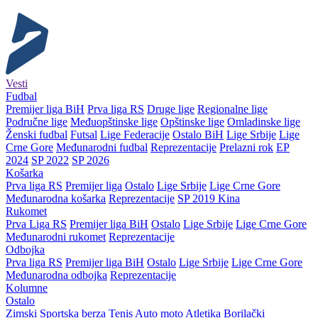
Vesti
Fudbal
Premijer liga BiH
Prva liga RS
Druge lige
Regionalne lige
Područne lige
Međuopštinske lige
Opštinske lige
Omladinske lige
Ženski fudbal
Futsal
Lige Federacije
Ostalo BiH
Lige Srbije
Lige
Crne Gore
Međunarodni fudbal
Reprezentacije
Prelazni rok
EP
2024
SP 2022
SP 2026
Košarka
Prva liga RS
Premijer liga
Ostalo
Lige Srbije
Lige Crne Gore
Međunarodna košarka
Reprezentacije
SP 2019 Kina
Rukomet
Prva Liga RS
Premijer liga BiH
Ostalo
Lige Srbije
Lige Crne Gore
Međunarodni rukomet
Reprezentacije
Odbojka
Prva liga RS
Premijer liga BiH
Ostalo
Lige Srbije
Lige Crne Gore
Međunarodna odbojka
Reprezentacije
Kolumne
Ostalo
Zimski
Sportska berza
Tenis
Auto moto
Atletika
Borilački