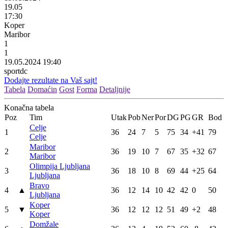
19.05
17:30
Koper
Maribor
1
1
19.05.2024 19:40
sportdc
Dodajte rezultate na Vaš sajt!
Tabela
Domaćin
Gost
Forma
Detaljnije
Konačna tabela
Poz
Tim
Utak
Pob
Ner
Por
DG
PG
GR
Bod
Celje
1
36
24
7
5
75
34
+41
79
Celje
Maribor
2
36
19
10
7
67
35
+32
67
Maribor
Olimpija Ljubljana
3
36
18
10
8
69
44
+25
64
Ljubljana
Bravo
4
▲
36
12
14
10
42
42
0
50
Ljubljana
Koper
5
▼
36
12
12
12
51
49
+2
48
Koper
Domžale