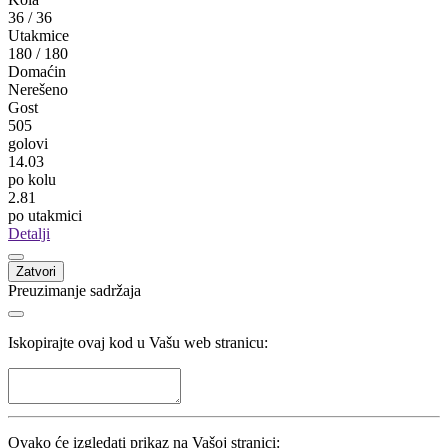
36
/
36
Utakmice
180
/
180
Domaćin
Nerešeno
Gost
505
golovi
14.03
po kolu
2.81
po utakmici
Detalji
Zatvori
Preuzimanje sadržaja
Iskopirajte ovaj kod u Vašu web stranicu:
Ovako će izgledati prikaz na Vašoj stranici: