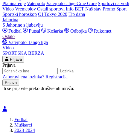
Planinarenje
Vaterpolo
Vaterpolo - lige Crne Gore
Sportovi na vodi
Video
Vremeplov
Ostali sportovi
Info BET
Naš stav
Promo Sport
Sportski horoskop
OI Tokyo 2020
Tip dana
Jahorina
S Jahorine s ljubavlju
Fudbal
Futsal
Košarka
Odbojka
Rukomet
Ostalo
Vaterpolo
Tango liga
Video
SPORTSKA BERZA
Prijava
Prijava
Zaboravljena lozinka?
Registracija
ili se prijavite preko društvenih mreža:
Fudbal
Muškarci
2023-2024