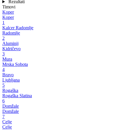
Rezultati
Timovi
Koper
Koper
1
Kalcer Radomlje
Radomlje
2
Aluminij
Kidričevo
3
Mura
Mrska Sobota
4
Bravo
Ljubljana
5
Rogaška
Rogaška Slatina
6
Domžale
Domžale
7
Celje
Celje