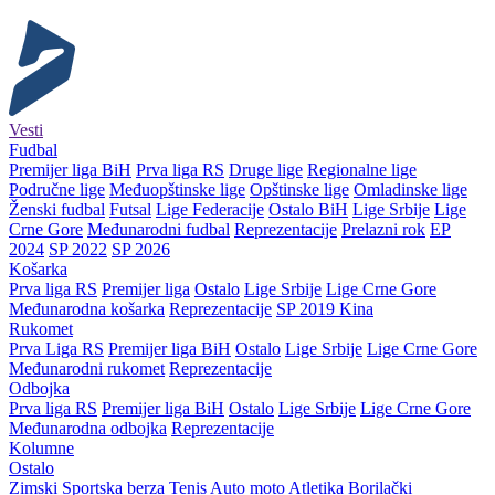
Vesti
Fudbal
Premijer liga BiH
Prva liga RS
Druge lige
Regionalne lige
Područne lige
Međuopštinske lige
Opštinske lige
Omladinske lige
Ženski fudbal
Futsal
Lige Federacije
Ostalo BiH
Lige Srbije
Lige
Crne Gore
Međunarodni fudbal
Reprezentacije
Prelazni rok
EP
2024
SP 2022
SP 2026
Košarka
Prva liga RS
Premijer liga
Ostalo
Lige Srbije
Lige Crne Gore
Međunarodna košarka
Reprezentacije
SP 2019 Kina
Rukomet
Prva Liga RS
Premijer liga BiH
Ostalo
Lige Srbije
Lige Crne Gore
Međunarodni rukomet
Reprezentacije
Odbojka
Prva liga RS
Premijer liga BiH
Ostalo
Lige Srbije
Lige Crne Gore
Međunarodna odbojka
Reprezentacije
Kolumne
Ostalo
Zimski
Sportska berza
Tenis
Auto moto
Atletika
Borilački