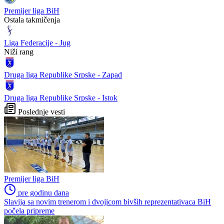
Premijer liga BiH
Ostala takmičenja
Liga Federacije - Jug
Niži rang
Druga liga Republike Srpske - Zapad
Druga liga Republike Srpske - Istok
Poslednje vesti
Premijer liga BiH
pre godinu dana
Slavija sa novim trenerom i dvojicom bivših reprezentativaca BiH
počela pripreme