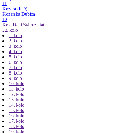
11
Kozara (KD)
Kozarska Dubica
12
Kola
Dani
Svi rezultati
22. kolo
1. kolo
2. kolo
3. kolo
4. kolo
5. kolo
6. kolo
7. kolo
8. kolo
9. kolo
10. kolo
11. kolo
12. kolo
13. kolo
14. kolo
15. kolo
16. kolo
17. kolo
18. kolo
19. kolo