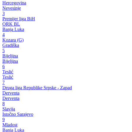
Hercegovina
Nevesinje
3
Premijer liga BiH
ORK BL
Banja Luka
4
Kozara (G)
Gradiška
5
Bijeljina
Bijeljina
6
Teslić
Teslić
7
Druga liga Republike Srpske - Zapad
Derventa
Derventa
8
Slavija
Istočno Sarajevo
9
Mladost
Banja Luka