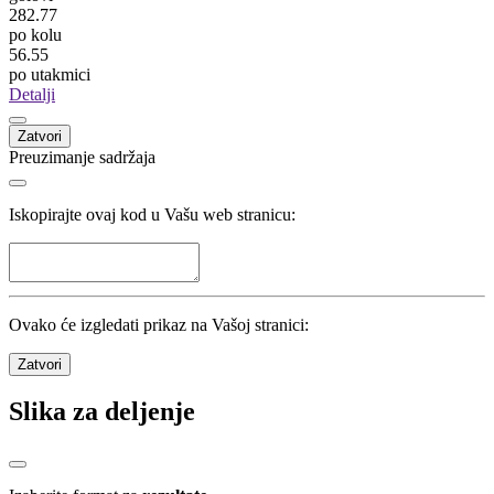
282.77
po kolu
56.55
po utakmici
Detalji
Zatvori
Preuzimanje sadržaja
Iskopirajte ovaj kod u Vašu web stranicu:
Ovako će izgledati prikaz na Vašoj stranici:
Zatvori
Slika za deljenje