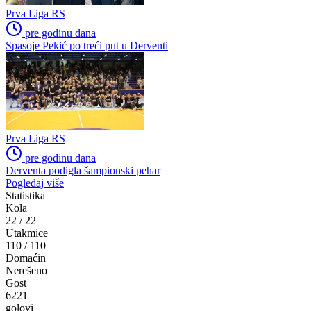
Prva Liga RS
pre godinu dana
Spasoje Pekić po treći put u Derventi
Prva Liga RS
pre godinu dana
Derventa podigla šampionski pehar
Pogledaj više
Statistika
Kola
22
/
22
Utakmice
110
/
110
Domaćin
Nerešeno
Gost
6221
golovi