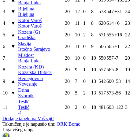
Banja Luka
Bijeljina
3
▼
20
12
0
8
578
547
+31
24
Bijeljina
Kotor Varoš
4
▼
20
11
1
8
620
614
+6
23
Kotor Varoš
Kozara (G)
5
▲
20
10
2
8
571
555
+16
22
Gradiška
Slavija
6
▼
20
11
0
9
566
565
+1
22
Istočno Sarajevo
Mladost
7
20
10
0
10
550
557
-7
20
Banja Luka
Kozara (KD)
8
20
9
1
10
557
565
-8
19
Kozarska Dubica
Hercegovina
9
▲
20
7
0
13
542
600
-58
14
Nevesinje
Drina
10
▼
20
5
2
13
517
573
-56
12
Zvornik
Teslić
11
Teslić
20
2
0
18
481
603
-122
3
-1
Dodajte tabelu na Vaš sajt!
Takmičenje je napustio tim:
ORK Borac
Liga višeg ranga