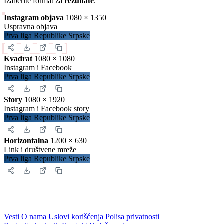
Izaberite format za
rezultate
.
Instagram objava
1080 × 1350
Uspravna objava
Prva liga Republike Srpske
Kvadrat
1080 × 1080
Instagram i Facebook
Prva liga Republike Srpske
Story
1080 × 1920
Instagram i Facebook story
Prva liga Republike Srpske
Horizontalna
1200 × 630
Link i društvene mreže
Prva liga Republike Srpske
Vesti
O nama
Uslovi korišćenja
Polisa privatnosti