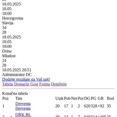
18.05.2025
18.05
18:00
Hercegovina
Slavija
34
28
18.05.2025
18.05
18:00
Drina
Mladost
24
28
18.05.2025 20:51
Administrator DC
Dodajte rezultate na Vaš sajt!
Tabela
Domaćin
Gost
Forma
Detaljnije
Konačna tabela
Poz
Tim
Utak
Pob
Ner
Por
DG
PG
GR
Bod
Derventa
1
20
17
1
2
620
528
+92
35
Derventa
ORK BL
2
▲
20
12
1
7
619
514
+105
25