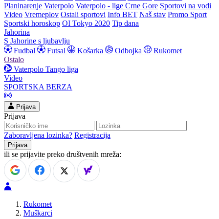
Planinarenje
Vaterpolo
Vaterpolo - lige Crne Gore
Sportovi na vodi
Video
Vremeplov
Ostali sportovi
Info BET
Naš stav
Promo Sport
Sportski horoskop
OI Tokyo 2020
Tip dana
Jahorina
S Jahorine s ljubavlju
Fudbal
Futsal
Košarka
Odbojka
Rukomet
Ostalo
Vaterpolo
Tango liga
Video
SPORTSKA BERZA
Prijava
Prijava
Zaboravljena lozinka?
Registracija
ili se prijavite preko društvenih mreža:
Rukomet
Muškarci