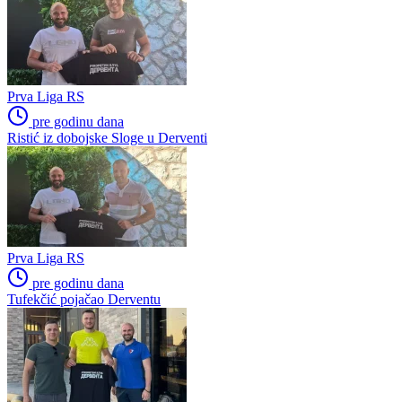
Prva Liga RS
pre godinu dana
Ristić iz dobojske Sloge u Derventi
Prva Liga RS
pre godinu dana
Tufekčić pojačao Derventu