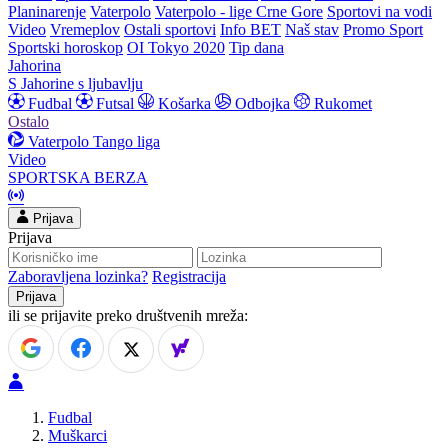
Planinarenje
Vaterpolo
Vaterpolo - lige Crne Gore
Sportovi na vodi
Video
Vremeplov
Ostali sportovi
Info BET
Naš stav
Promo Sport
Sportski horoskop
OI Tokyo 2020
Tip dana
Jahorina
S Jahorine s ljubavlju
Fudbal
Futsal
Košarka
Odbojka
Rukomet
Ostalo
Vaterpolo
Tango liga
Video
SPORTSKA BERZA
Prijava
Prijava
Zaboravljena lozinka?
Registracija
ili se prijavite preko društvenih mreža:
Fudbal
Muškarci