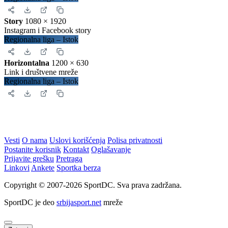
Ovako će izgledati prikaz na Vašoj stranici:
Zatvori
Slika za deljenje
Izaberite format za
rezultate
.
Instagram objava
1080 × 1350
Uspravna objava
Regionalna liga – Istok
Kvadrat
1080 × 1080
Instagram i Facebook
Regionalna liga – Istok
Story
1080 × 1920
Instagram i Facebook story
Regionalna liga – Istok