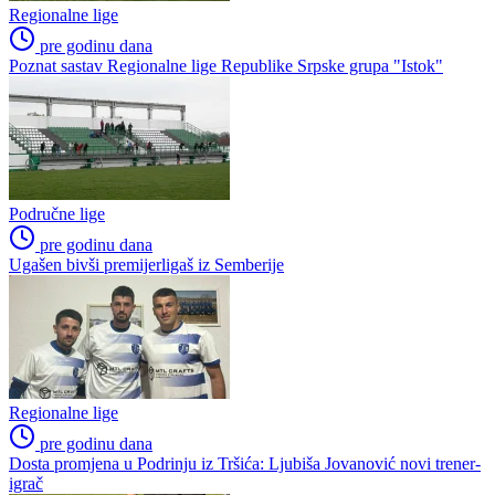
Liga višeg ranga
Druga liga – Istok
Niži rang
Četvrta liga RS – Posavina
Područna četvrta liga – Semberija
Područna liga – Birač
Poslednje vesti
Regionalne lige
pre godinu dana
Poznat sastav Regionalne lige Republike Srpske grupa "Istok"