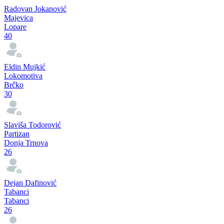
Regionalne lige
pre godinu dana
Nestorović na klupi Trnovice
Regionalne lige
pre godinu dana
Radovan Jokanović – nevjerovatni vezista koji je sa 48 golova
predvodio FK Majevica do šampionske titule!
Pogledaj više
Strelci
Radovan Jokanović
Majevica
Lopare
40