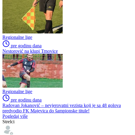
Područne lige
pre godinu dana
Ugašen bivši premijerligaš iz Semberije
Regionalne lige
pre godinu dana
Dosta promjena u Podrinju iz Tršića: Ljubiša Jovanović novi trener-
igrač