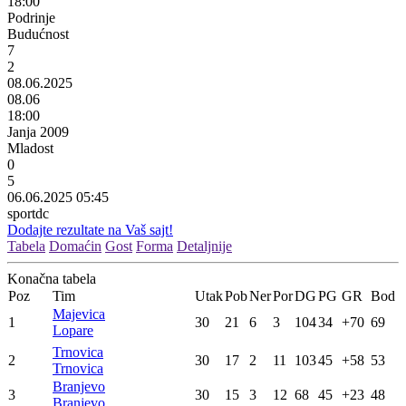
18:00
Podrinje
Budućnost
7
2
08.06.2025
08.06
18:00
Janja 2009
Mladost
0
5
06.06.2025 05:45
sportdc
Dodajte rezultate na Vaš sajt!
Tabela
Domaćin
Gost
Forma
Detaljnije
Konačna tabela
Poz
Tim
Utak
Pob
Ner
Por
DG
PG
GR
Bod
Majevica
1
30
21
6
3
104
34
+70
69
Lopare
Trnovica
2
30
17
2
11
103
45
+58
53
Trnovica
Branjevo
3
30
15
3
12
68
45
+23
48
Branjevo