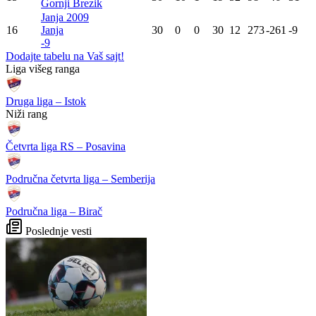
Gornji Brezik
Janja 2009
16
Janja
30
0
0
30
12
273
-261
-9
-9
Dodajte tabelu na Vaš sajt!
WEB PREPORUKE
"Poste restante", nova knjiga
Od zvijezde do ulice:
izdavačke kuće NULA NULA
Potresna ispovijest jedne od
legendi kanadskog nogometa
Faris Dževahirić novi
Mostarski vatrogasci
nogometaš Veleža
organiziraju humanitarni
malonogometni turnir za
Kuću nade
HNS osudio teški napad na
Barcelona otkazala utakmicu
poznatog nogometnog suca
zbog migrantske krize
Preporučuje ContentExchange