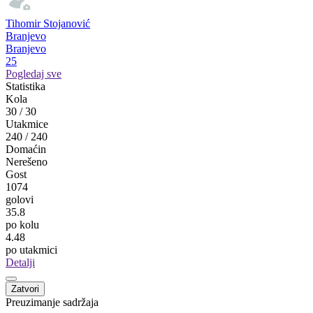
Eldin Mujkić
Lokomotiva
Brčko
30
Slaviša Todorović
Partizan
Donja Trnova
26
Dejan Dafinović
Tabanci
Tabanci
26
Tihomir Stojanović
Branjevo
Branjevo
25