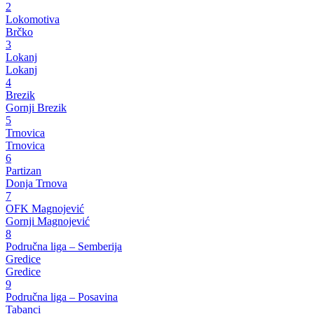
2
Lokomotiva
Brčko
3
Lokanj
Lokanj
4
Brezik
Gornji Brezik
5
Trnovica
Trnovica
6
Partizan
Donja Trnova
7
OFK Magnojević
Gornji Magnojević
8
Područna liga – Semberija
Gredice
Gredice
9
Područna liga – Posavina
Tabanci