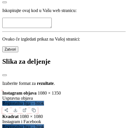
Pogledaj sve
Statistika
Kola
30
/
30
Utakmice
240
/
240
Domaćin
Nerešeno
Gost
1074
golovi
35.8
po kolu
4.48
po utakmici
Detalji
Zatvori
Preuzimanje sadržaja
Iskopirajte ovaj kod u Vašu web stranicu: