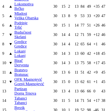
Lokomotiva
4
▲
30
15
2
13
84
49
+35
47
Brčko
Mladost
5
▲
30
13
8
9
53
33
+20
47
Velika Obarska
Podrinje
6
▲
30
15
1
14
77
51
+26
46
Tršić
Budućnost
7
▼
30
14
4
12
71
59
+12
46
Skelani
Gredice
8
▼
30
14
4
12
65
64
+1
46
Gredice
Lokanj
9
▲
30
14
3
13
60
42
+18
45
Lokanj
Birač
10
▼
30
14
3
13
75
58
+17
45
Derventa
Bratstvo
11
▲
30
13
6
11
51
42
+9
45
Bratunac
OFK Magnojević
12
▼
30
15
0
15
62
61
+1
45
Gornji Magnojević
Partizan
13
30
13
4
13
66
66
0
43
Donja Trnova
Tabanci
14
30
11
5
14
71
54
+17
38
Tabanci
Brezik
15
30
10
1
19
52
98
-46
31