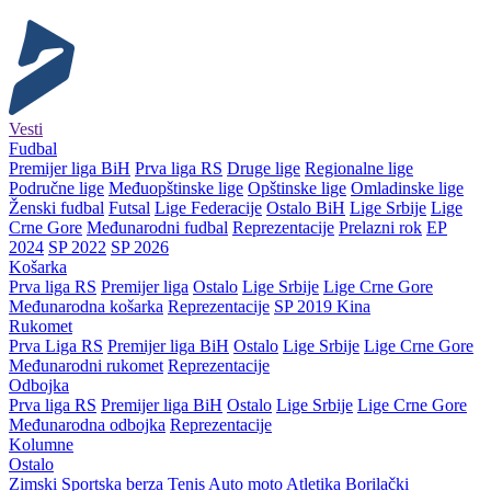
Vesti
Fudbal
Premijer liga BiH
Prva liga RS
Druge lige
Regionalne lige
Područne lige
Međuopštinske lige
Opštinske lige
Omladinske lige
Ženski fudbal
Futsal
Lige Federacije
Ostalo BiH
Lige Srbije
Lige
Crne Gore
Međunarodni fudbal
Reprezentacije
Prelazni rok
EP
2024
SP 2022
SP 2026
Košarka
Prva liga RS
Premijer liga
Ostalo
Lige Srbije
Lige Crne Gore
Međunarodna košarka
Reprezentacije
SP 2019 Kina
Rukomet
Prva Liga RS
Premijer liga BiH
Ostalo
Lige Srbije
Lige Crne Gore
Međunarodni rukomet
Reprezentacije
Odbojka
Prva liga RS
Premijer liga BiH
Ostalo
Lige Srbije
Lige Crne Gore
Međunarodna odbojka
Reprezentacije
Kolumne
Ostalo
Zimski
Sportska berza
Tenis
Auto moto
Atletika
Borilački