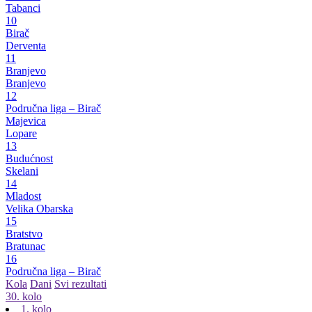
Tabanci
10
Birač
Derventa
11
Branjevo
Branjevo
12
Područna liga – Birač
Majevica
Lopare
13
Budućnost
Skelani
14
Mladost
Velika Obarska
15
Bratstvo
Bratunac
16
Područna liga – Birač
Kola
Dani
Svi rezultati
30. kolo
1. kolo