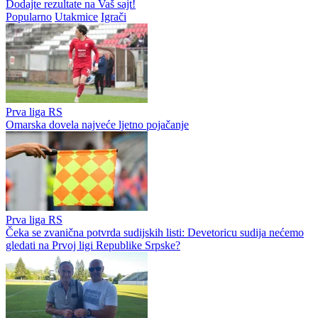
Dodajte rezultate na Vaš sajt!
Popularno
Utakmice
Igrači
Prva liga RS
Omarska dovela najveće ljetno pojačanje
Prva liga RS
Čeka se zvanična potvrda sudijskih listi: Devetoricu sudija nećemo
gledati na Prvoj ligi Republike Srpske?