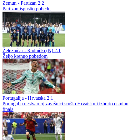
Zemun - Partizan 2:2
Partizan ispustio pobedu
Železničar - Radnički (N) 2:1
Željo krenuo pobedom
Portugalija - Hrvatska 2:1
Portugal u nestvarnoj završnici srušio Hrvatsku i izborio osminu
finala