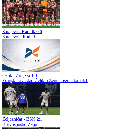
Sarajevo - Radnik 0:0
Sarajevo – Radnik
Čelik - Zrinjski 1:3
Zrinjski savladao Čelik u Zenici rezultatom 3:1
Željezničar - BSK 2:1
BSK ispustio Želju