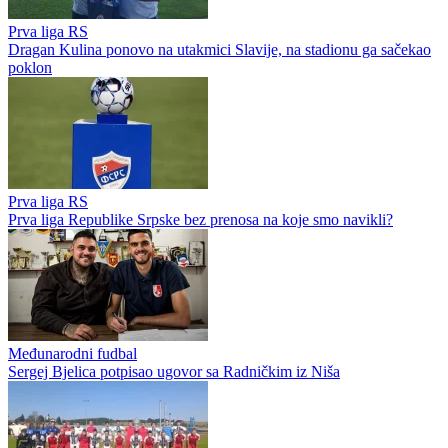
Prva liga RS
Dragan Kulina ponovo na utakmici Slavije, na stadionu ga sačekao
poklon
Prva liga RS
Prva liga Republike Srpske bez prenosa na koje smo navikli?
Međunarodni fudbal
Sergej Bjelica potpisao ugovor sa Radničkim iz Niša