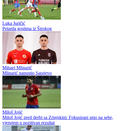
Luka Juričić
Petarda gostima iz Širokog
Mihael Mlinarić
Mlinarić napustio Sarajevo
Miloš Jojić
Miloš Jojić pred derbi sa Zrinjskim: Fokusirani smo na sebe,
vjerujem u pozitivan rezultat