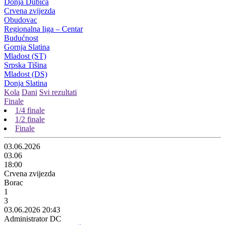
Donja Dubica
Crvena zvijezda
Obudovac
Regionalna liga – Centar
Budućnost
Gornja Slatina
Mladost (ST)
Srpska Tišina
Mladost (DS)
Donja Slatina
Kola
Dani
Svi rezultati
Finale
1/4 finale
1/2 finale
Finale
03.06.2026
03.06
18:00
Crvena zvijezda
Borac
1
3
03.06.2026 20:43
Administrator DC