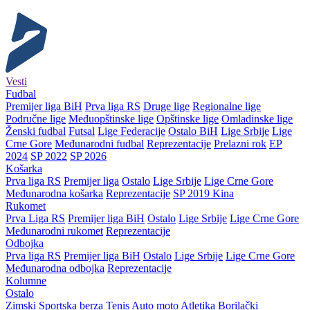
Vesti
Fudbal
Premijer liga BiH
Prva liga RS
Druge lige
Regionalne lige
Područne lige
Međuopštinske lige
Opštinske lige
Omladinske lige
Ženski fudbal
Futsal
Lige Federacije
Ostalo BiH
Lige Srbije
Lige
Crne Gore
Međunarodni fudbal
Reprezentacije
Prelazni rok
EP
2024
SP 2022
SP 2026
Košarka
Prva liga RS
Premijer liga
Ostalo
Lige Srbije
Lige Crne Gore
Međunarodna košarka
Reprezentacije
SP 2019 Kina
Rukomet
Prva Liga RS
Premijer liga BiH
Ostalo
Lige Srbije
Lige Crne Gore
Međunarodni rukomet
Reprezentacije
Odbojka
Prva liga RS
Premijer liga BiH
Ostalo
Lige Srbije
Lige Crne Gore
Međunarodna odbojka
Reprezentacije
Kolumne
Ostalo
Zimski
Sportska berza
Tenis
Auto moto
Atletika
Borilački