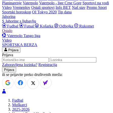
Planinarenje
Vaterpolo
Vaterpolo - lige Crne Gore
Sportovi na vodi
Video
Vremeplov
Ostali sportovi
Info BET
Naš stav
Promo Sport
Sportski horoskop
OI Tokyo 2020
Tip dana
Jahorina
S Jahorine s ljubavlju
Fudbal
Futsal
Košarka
Odbojka
Rukomet
Ostalo
Vaterpolo
Tango liga
Video
SPORTSKA BERZA
Prijava
Prijava
Zaboravljena lozinka?
Registracija
ili se prijavite preko društvenih mreža:
Fudbal
Muškarci
2025-2026