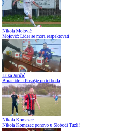
Nikola Mojović
Mojović: Lider se mora respektovati
Luka Juričić
Borac ide u Posušje po tri boda
Nikola Komazec
Nikola Komazec ponovo u Slobodi Tuzli!