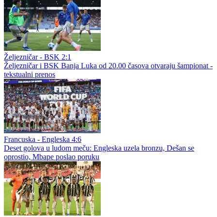
Željezničar - BSK 2:1
Željezničar i BSK Banja Luka od 20.00 časova otvaraju šampionat -
tekstualni prenos
Francuska - Engleska 4:6
Deset golova u ludom meču: Engleska uzela bronzu, Dešan se
oprostio, Mbape poslao poruku