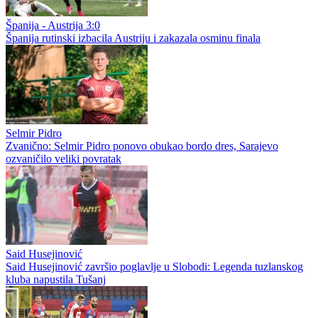
Španija - Austrija 3:0
Španija rutinski izbacila Austriju i zakazala osminu finala
Selmir Pidro
Zvanično: Selmir Pidro ponovo obukao bordo dres, Sarajevo
ozvaničilo veliki povratak
Said Husejinović
Said Husejinović završio poglavlje u Slobodi: Legenda tuzlanskog
kluba napustila Tušanj