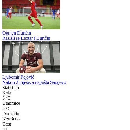
Ognjen Đuričin
Razišli se Leotar i Đuričin
Ljubomir Pejović
Nakon 2 mjeseca napušta Sarajevo
Statistika
Kola
3
/
3
Utakmice
5
/
5
Domaćin
Nerešeno
Gost
34