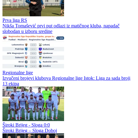
Prva liga RS
Nikša Tomašević prvi put odlazi iz matičnog kluba, napadač
slobodan u izboru sredine
Regionalne lige
Izvučeni brojevi klubova Regionalne lige Istok: Liga za sada broji
13 ekipa
Široki Brijeg - Sloga 0:0
Široki Brijeg – Sloga Doboj