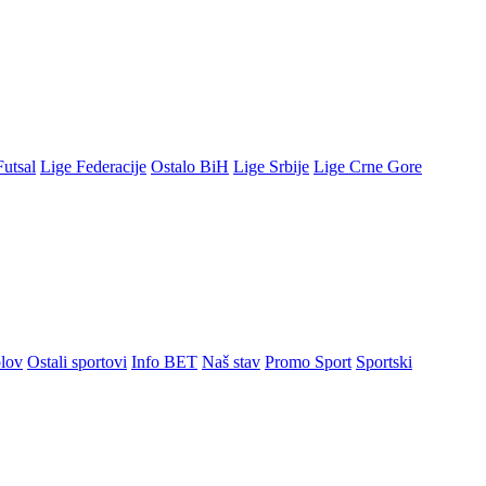
Futsal
Lige Federacije
Ostalo BiH
Lige Srbije
Lige Crne Gore
lov
Ostali sportovi
Info BET
Naš stav
Promo Sport
Sportski