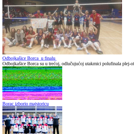
Odbojkašice Borca u finalu
Odbojkašice Borca su u trećoj, odlučujućoj utakmici polufinala plej-of
Borac izborio majstoricu