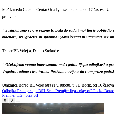
Meč između Gacka i Centar Orta igra se u subotu, od 17 časova. U dr
protivnika:
" Sastajali smo se ove sezone tri puta do sada i moj tim je pobijedi
biltenom, sve igračice su spremne i jedva čekaju tu utakmicu. Ne sm
Trener BL Volej a, Danilo Stokuća:
" Očekujemo veoma interesantan meč i jednu lijepu odbojkašku predst
Vrijedno radimo i treniramo. Pozivam navijače da nam pruže podrš
Utakmica Borac-BL Volej igra se u subotu, u SD Borik, od 16 časova. P
Odbojka
Premijer liga BiH
Žene
Premijer liga - play off
Gacko
Bora
Premijer liga - play off
0
0