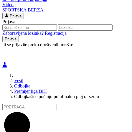
Video
SPORTSKA BERZA
Prijava
Prijava
Zaboravljena lozinka?
Registracija
ili se prijavite preko društvenih mreža:
Vesti
Odbojka
Premijer liga BiH
Odbojkašice počinju polufinalnu plej of seriju