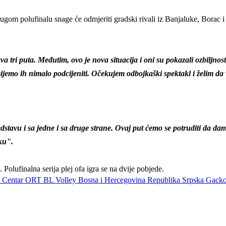
ugom polufinalu snage će odmjeriti gradski rivali iz Banjaluke, Borac
o sva tri puta. Međutim, ovo je nova situacija i oni su pokazali ozbil
ijemo ih nimalo podcijeniti. Očekujem odbojkaški spektakl i želim da 
avu i sa jedne i sa druge strane. Ovaj put ćemo se potruditi da damo s
ku".
olufinalna serija plej ofa igra se na dvije pobjede.
c
Centar ORT
BL Volley
Bosna i Hercegovina
Republika Srpska
Gack