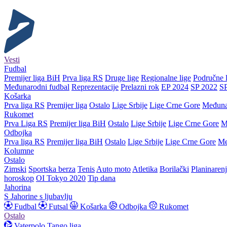
Vesti
Fudbal
Premijer liga BiH
Prva liga RS
Druge lige
Regionalne lige
Područne l
Međunarodni fudbal
Reprezentacije
Prelazni rok
EP 2024
SP 2022
S
Košarka
Prva liga RS
Premijer liga
Ostalo
Lige Srbije
Lige Crne Gore
Međuna
Rukomet
Prva Liga RS
Premijer liga BiH
Ostalo
Lige Srbije
Lige Crne Gore
M
Odbojka
Prva liga RS
Premijer liga BiH
Ostalo
Lige Srbije
Lige Crne Gore
Me
Kolumne
Ostalo
Zimski
Sportska berza
Tenis
Auto moto
Atletika
Borilački
Planinaren
horoskop
OI Tokyo 2020
Tip dana
Jahorina
S Jahorine s ljubavlju
Fudbal
Futsal
Košarka
Odbojka
Rukomet
Ostalo
Vaterpolo
Tango liga