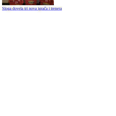
Velež jača igrački kadar za premijernu sezonu u Premijer ligi
Tužna vijest sa Drine: Višegrad HED odustao od Premijer lige BiH
Sloga dovela tri nova igrača i trenera