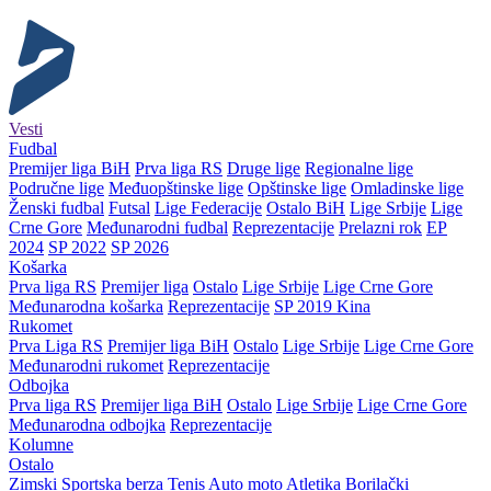
Vesti
Fudbal
Premijer liga BiH
Prva liga RS
Druge lige
Regionalne lige
Područne lige
Međuopštinske lige
Opštinske lige
Omladinske lige
Ženski fudbal
Futsal
Lige Federacije
Ostalo BiH
Lige Srbije
Lige
Crne Gore
Međunarodni fudbal
Reprezentacije
Prelazni rok
EP
2024
SP 2022
SP 2026
Košarka
Prva liga RS
Premijer liga
Ostalo
Lige Srbije
Lige Crne Gore
Međunarodna košarka
Reprezentacije
SP 2019 Kina
Rukomet
Prva Liga RS
Premijer liga BiH
Ostalo
Lige Srbije
Lige Crne Gore
Međunarodni rukomet
Reprezentacije
Odbojka
Prva liga RS
Premijer liga BiH
Ostalo
Lige Srbije
Lige Crne Gore
Međunarodna odbojka
Reprezentacije
Kolumne
Ostalo
Zimski
Sportska berza
Tenis
Auto moto
Atletika
Borilački