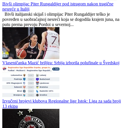
Borac u neizvjesnoj završnici slavio u Tuzli
Administrator DC
0
0
Bivši olimpijac Piter Rungaldiјеr pod istragom nakon tragične
nesreće u Italiji
Bivši italijanski skijaš i olimpijac Piter Rungaldiјer teško je
povređen u saobraćajnoj nesreći koja se dogodila krajem juna, na
putu prema prevoju Pordoi u severnoj...