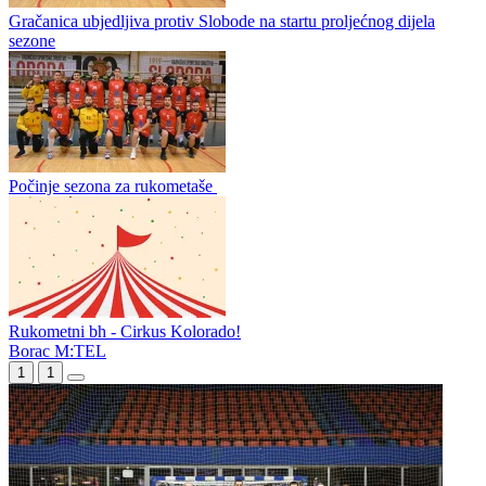
Demonstracija sile u Boriku
Zrinjskom bodovi u Tuzli
Gračanica ubjedljiva protiv Slobode na startu proljećnog dijela
sezone