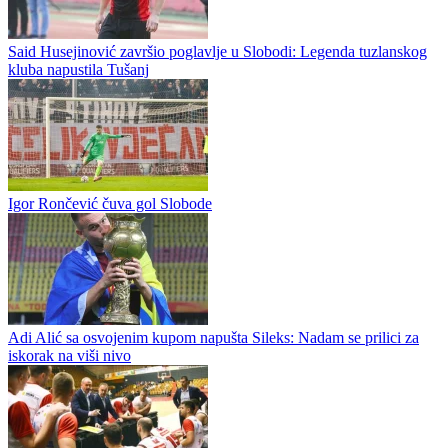
Gobović u Slobodi, Bojanić novi centar Leotara
Doskorašnji košarkaš Leotara Đorđe Gobović drugo je pojačanje
Slobode u ljetnom prelaznom roku. Dvadesetčetverogodišnji centar
poslije tri sezone provedene u Leotaru mijenja sredinu i ide kod...
Said Husejinović završio poglavlje u Slobodi: Legenda tuzlanskog
kluba napustila Tušanj