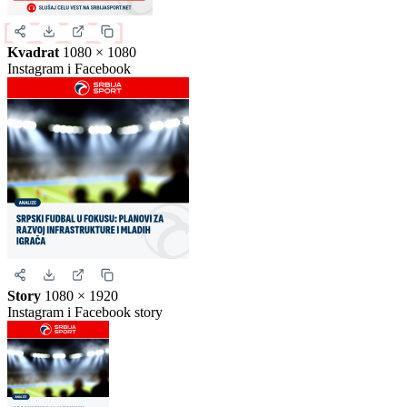
Ovo je samo generički prikaz izgleda formata. Kliknite na željeni
format da biste generisali stvarnu sliku za ovu vest.
Instagram objava
1080 × 1350
Uspravna objava
Kvadrat
1080 × 1080
Instagram i Facebook