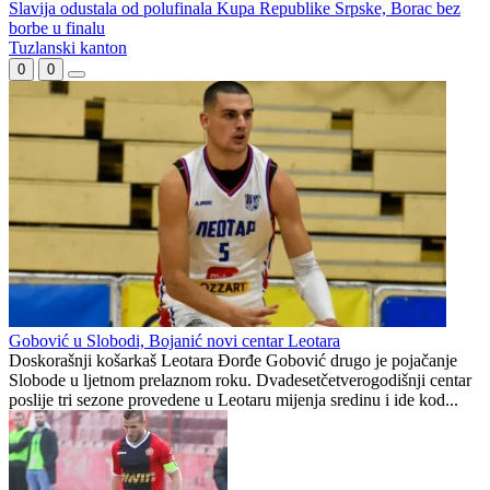
Borac m:tel u dramatičnoj završnici savladao Slogu – gol sa sedam
metara u posljednjoj sekundi!
Borac ili Sloga?
Slavija odustala od polufinala Kupa Republike Srpske, Borac bez
borbe u finalu
Tuzlanski kanton
0
0