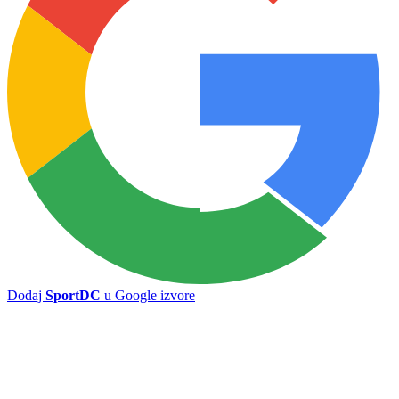
Borac propustio priliku da zatrpa mrežu gostiju
Alimpijević bira Orlove