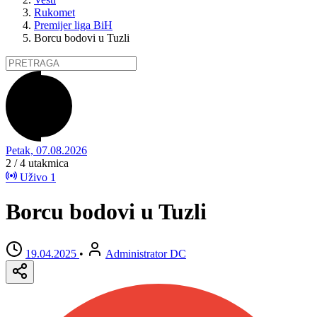
Rukomet
Premijer liga BiH
Borcu bodovi u Tuzli
Petak, 07.08.2026
2 / 4
utakmica
Uživo
1
Borcu bodovi u Tuzli
19.04.2025
•
Administrator DC