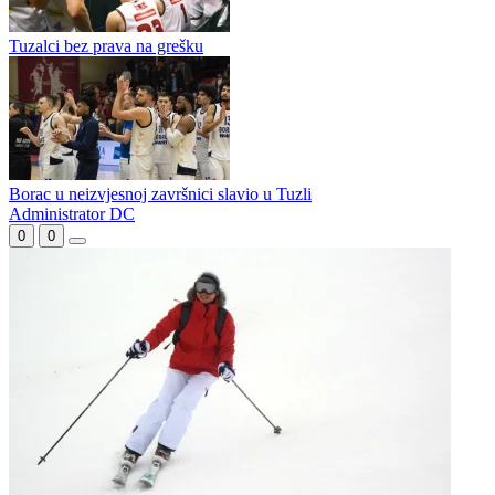
Igor Rončević čuva gol Slobode
Adi Alić sa osvojenim kupom napušta Sileks: Nadam se prilici za
iskorak na viši nivo
Tuzalci bez prava na grešku