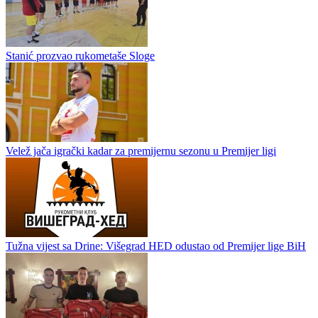
Borac u punom zamahu: nova energija, jasni ciljevi i dolazak Danila
Tubina
Stanić prozvao rukometaše Sloge