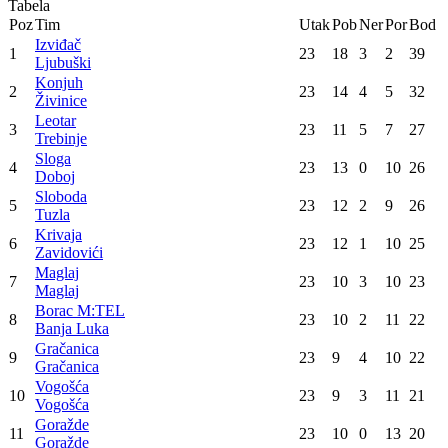
Izviđač
34
:
30
Bosna
Sloboda
28
:
32
Borac M:TEL
Konjuh
36
:
22
Gračanica
Čelik Junior
25
:
31
Vogošća
Višegrad - HED
26
:
29
Maglaj
Tabela
Poz
Tim
Utak
Pob
Ner
Por
Bod
Izviđač
1
23
18
3
2
39
Ljubuški
Konjuh
2
23
14
4
5
32
Živinice
Leotar
3
23
11
5
7
27
Trebinje
Sloga
4
23
13
0
10
26