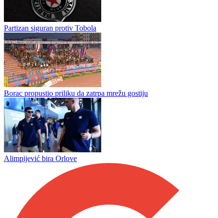
Vlaseničanka Mazić briljira: Srbija izborila polufinale u Švedskoj
Izvučeni brojevi klubova Regionalne lige Istok: Liga za sada broji
13 ekipa
Partizan siguran protiv Tobola