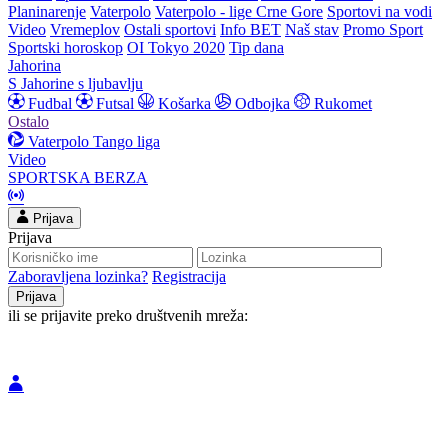
Planinarenje
Vaterpolo
Vaterpolo - lige Crne Gore
Sportovi na vodi
Video
Vremeplov
Ostali sportovi
Info BET
Naš stav
Promo Sport
Sportski horoskop
OI Tokyo 2020
Tip dana
Jahorina
S Jahorine s ljubavlju
Fudbal
Futsal
Košarka
Odbojka
Rukomet
Ostalo
Vaterpolo
Tango liga
Video
SPORTSKA BERZA
Prijava
Prijava
Zaboravljena lozinka?
Registracija
ili se prijavite preko društvenih mreža: