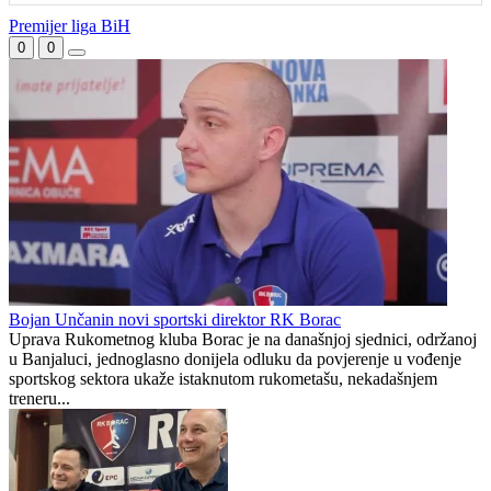
poznatog nogometnog
pustiti Rodrija, evo koliko
suca
traži od Barcelone
"I danas osjećam
Mostarski vatrogasci
ljubomoru": Ana Ivanović
organiziraju humanitarni
govorila o svojoj ljepoti i
malonogometni turnir za
predrasudama koje su je
Kuću nade
pratile tokom karijere
Preporučuje ContentExchange
Premijer liga BiH
0
0