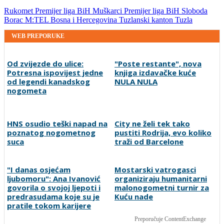
Rukomet
Premijer liga BiH
Muškarci
Premijer liga BiH
Sloboda
Borac M:TEL
Bosna i Hercegovina
Tuzlanski kanton
Tuzla
WEB PREPORUKE
Od zvijezde do ulice:
"Poste restante", nova
Potresna ispovijest jedne
knjiga izdavačke kuće
od legendi kanadskog
NULA NULA
nogometa
HNS osudio teški napad na
City ne želi tek tako