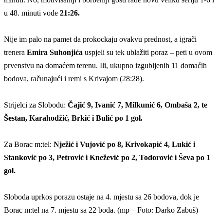
u 48. minuti vode
21:26.
Nije im palo na pamet da prokockaju ovakvu prednost, a igrači
trenera
Emira Suhonjića
uspjeli su tek ublažiti poraz – peti u ovom
prvenstvu na domaćem terenu. Ili, ukupno izgubljenih 11 domaćih
bodova, računajući i remi s Krivajom (28:28).
Strijelci za Slobodu:
Čajić 9, Ivanić 7, Milkunić 6, Ombaša 2, te
Šestan, Karahodžić, Brkić i Bulić po 1 gol.
Za Borac m:tel:
Nježić i Vujović po 8, Krivokapić 4, Lukić i
Stanković po 3, Petrović i Knežević po 2, Todorović i Ševa po 1
gol.
Sloboda uprkos porazu ostaje na 4. mjestu sa 26 bodova, dok je
Borac m:tel na 7. mjestu sa 22 boda. (mp – Foto: Darko Zabuš)