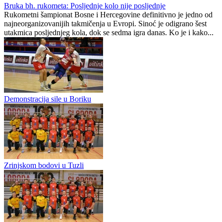
nigdje „žive duše“...
Sloboda
0
0
Bruka bh. rukometa: Posljednje kolo nije posljednje
Rukometni šampionat Bosne i Hercegovine definitivno je jedno od
najneorganizovanijih takmičenja u Evropi. Sinoć je odigrano šest
utakmica posljednjeg kola, dok se sedma igra danas. Ko je i kako...