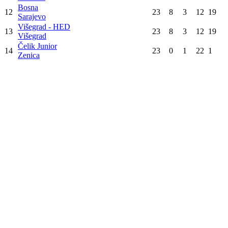
Doboj
Sloboda
5
23
12
2
9
26
Tuzla
Krivaja
6
23
12
1
10
25
Zavidovići
Maglaj
7
23
10
3
10
23
Maglaj
Borac M:TEL
8
23
10
2
11
22
Banja Luka
Gračanica
9
23
9
4
10
22
Gračanica
Vogošća
10
23
9
3
11
21
Vogošća
Goražde
11
23
10
0
13
20
Goražde
Bosna
12
23
8
3
12
19
Sarajevo
Višegrad - HED
13
23
8
3
12
19
Višegrad
Čelik Junior
14
23
0
1
22
1
Zenica