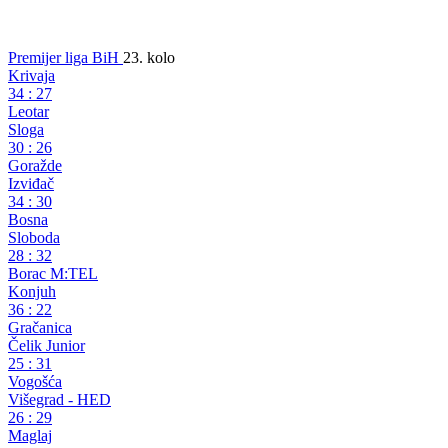
Premijer liga BiH
23. kolo
Krivaja
34
:
27
Leotar
Sloga
30
:
26
Goražde