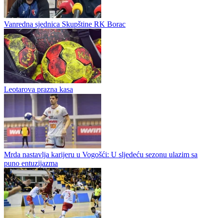
Bojan Unčanin novi sportski direktor RK Borac
Uprava Rukometnog kluba Borac je na današnjoj sjednici, održanoj
u Banjaluci, jednoglasno donijela odluku da povjerenje u vođenje
sportskog sektora ukaže istaknutom rukometašu, nekadašnjem
treneru...
Vanredna sjednica Skupštine RK Borac