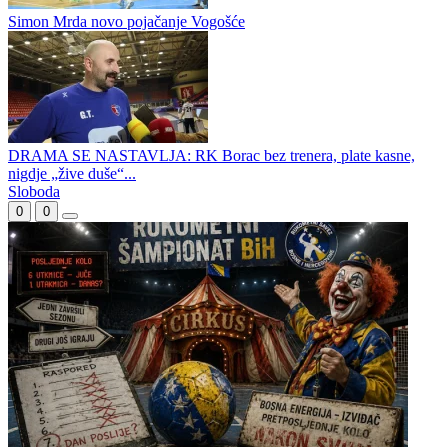
Leotarova prazna kasa
Mrda nastavlja karijeru u Vogošći: U sljedeću sezonu ulazim sa
puno entuzijazma
Simon Mrda novo pojačanje Vogošće
DRAMA SE NASTAVLJA: RK Borac bez trenera, plate kasne,