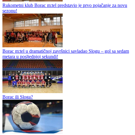
takmičarski ciklus i ulazi u sezonu 2026/27 sa jasnim ambicijama na
domaćoj i evropskoj sceni. Prvo okupljanje zakazano je za...
Srednji bek Armin Bulić potpisao za RK Borac
Rukometni klub Borac m:tel predstavio je prvo pojačanje za novu
sezonu!