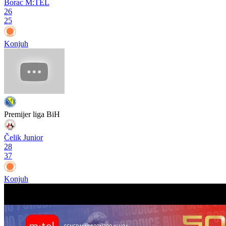
Borac M:TEL
26
25
Konjuh
Premijer liga BiH
Čelik Junior
28
37
Konjuh