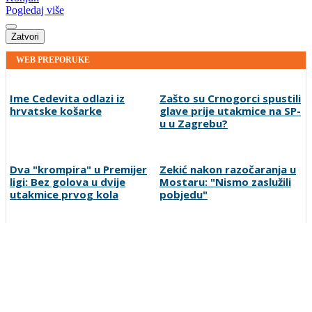
Pogledaj više
Zatvori
WEB PREPORUKE
Ime Cedevita odlazi iz
Zašto su Crnogorci spustili
hrvatske košarke
glave prije utakmice na SP-
u u Zagrebu?
Dva "krompira" u Premijer
Zekić nakon razočaranja u
ligi: Bez golova u dvije
Mostaru: "Nismo zaslužili