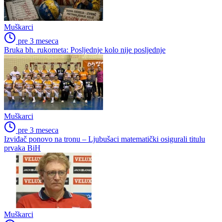
Muškarci
pre 3 meseca
Bruka bh. rukometa: Posljednje kolo nije posljednje
Muškarci
pre 3 meseca
Izviđač ponovo na tronu – Ljubušaci matematički osigurali titulu
prvaka BiH
Muškarci