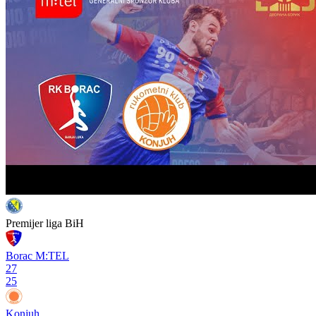
Premijer liga BiH
Borac M:TEL
27
25
Konjuh