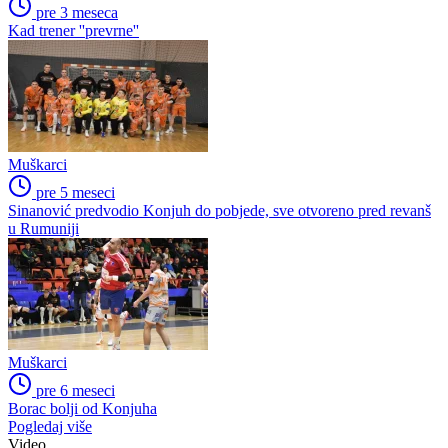
pre 3 meseca
Kad trener ''prevrne''
Muškarci
pre 5 meseci
Sinanović predvodio Konjuh do pobjede, sve otvoreno pred revanš
u Rumuniji
Muškarci
pre 6 meseci
Borac bolji od Konjuha
Pogledaj više
Video