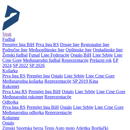
Vesti
Fudbal
Premijer liga BiH
Prva liga RS
Druge lige
Regionalne lige
Područne lige
Međuopštinske lige
Opštinske lige
Omladinske lige
Ženski fudbal
Futsal
Lige Federacije
Ostalo BiH
Lige Srbije
Lige
Crne Gore
Međunarodni fudbal
Reprezentacije
Prelazni rok
EP
2024
SP 2022
SP 2026
Košarka
Prva liga RS
Premijer liga
Ostalo
Lige Srbije
Lige Crne Gore
Međunarodna košarka
Reprezentacije
SP 2019 Kina
Rukomet
Prva Liga RS
Premijer liga BiH
Ostalo
Lige Srbije
Lige Crne Gore
Međunarodni rukomet
Reprezentacije
Odbojka
Prva liga RS
Premijer liga BiH
Ostalo
Lige Srbije
Lige Crne Gore
Međunarodna odbojka
Reprezentacije
Kolumne
Ostalo
Zimski
Sportska berza
Tenis
Auto moto
Atletika
Borilački