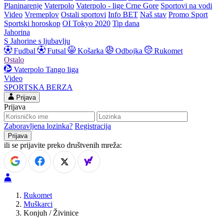
Planinarenje
Vaterpolo
Vaterpolo - lige Crne Gore
Sportovi na vodi
Video
Vremeplov
Ostali sportovi
Info BET
Naš stav
Promo Sport
Sportski horoskop
OI Tokyo 2020
Tip dana
Jahorina
S Jahorine s ljubavlju
Fudbal
Futsal
Košarka
Odbojka
Rukomet
Ostalo
Vaterpolo
Tango liga
Video
SPORTSKA BERZA
Prijava
Prijava
Zaboravljena lozinka?
Registracija
ili se prijavite preko društvenih mreža:
Rukomet
Muškarci
Konjuh / Živinice