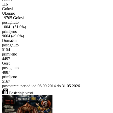
116
Golovi
Ukupno
19705 Golovi
postignuto
10041
(51.0%)
primljeno
9664
(49.0%)
Domaćin
postignuto
5154
primljeno
4497
Gost
postignuto
4887
primljeno
5167
posmatrani period: od 06.09.2014 do 31.05.2026
Poslednje vesti