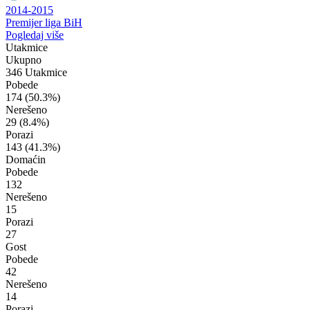
2014-2015
Premijer liga BiH
Pogledaj više
Utakmice
Ukupno
346 Utakmice
Pobede
174
(50.3%)
Nerešeno
29
(8.4%)
Porazi
143
(41.3%)
Domaćin
Pobede
132
Nerešeno
15
Porazi
27
Gost
Pobede
42
Nerešeno
14
Porazi