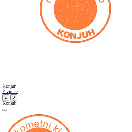
Konjuh
Živinice
1
0
Konjuh