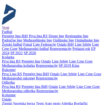
Vesti
Fudbal
Premijer liga BiH
Prva liga RS
Druge lige
Regionalne lige
Područne lige
Međuopštinske lige
Opštinske lige
Omladinske lige
Ženski fudbal
Futsal
Lige Federacije
Ostalo BiH
Lige Srbije
Lige
Crne Gore
Međunarodni fudbal
Reprezentacije
Prelazni rok
EP
2024
SP 2022
SP 2026
Košarka
Prva liga RS
Premijer liga
Ostalo
Lige Srbije
Lige Crne Gore
Međunarodna košarka
Reprezentacije
SP 2019 Kina
Rukomet
Prva Liga RS
Premijer liga BiH
Ostalo
Lige Srbije
Lige Crne Gore
Međunarodni rukomet
Reprezentacije
Odbojka
Prva liga RS
Premijer liga BiH
Ostalo
Lige Srbije
Lige Crne Gore
Međunarodna odbojka
Reprezentacije
Kolumne
Ostalo
Zimski
Sportska berza
Tenis
Auto moto
Atletika
Borilački