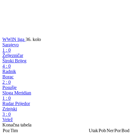
WWIN liga
36. kolo
Sarajevo
1
:
0
Željezničar
Široki Brijeg
4
:
0
Radnik
Borac
2
:
0
Posušje
Sloga Meridian
1
:
0
Rudar Prijedor
Zrinjski
3
:
0
Velež
Konačna tabela
Poz
Tim
Utak
Pob
Ner
Por
Bod