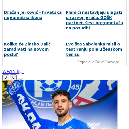
Dražan Jerković - hrvatska
Plemići nastavljaju ulagati
nogometna ikona
u razvoj igrača: GOŠK
partner, šest nogometaša
na posudbi
Koliko će Zlatko Dalić
Evo šta Sabalenka misli o
zarađivati na novom
testiranju pola u ženskom
poslu?
tenisu
Preporučuje ContentExchange
WWIN liga
0
0