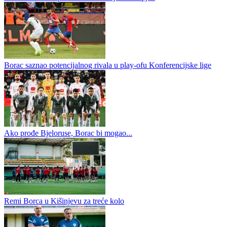
Borac saznao potencijalnog rivala u play-ofu Konferencijske lige
Ako prođe Bjeloruse, Borac bi mogao...
Remi Borca u Kišinjevu za treće kolo