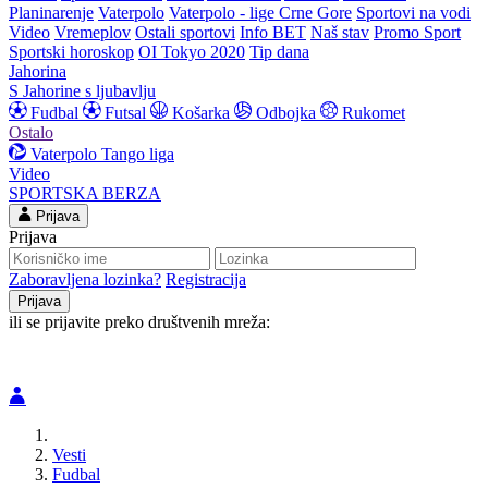
Planinarenje
Vaterpolo
Vaterpolo - lige Crne Gore
Sportovi na vodi
Video
Vremeplov
Ostali sportovi
Info BET
Naš stav
Promo Sport
Sportski horoskop
OI Tokyo 2020
Tip dana
Jahorina
S Jahorine s ljubavlju
Fudbal
Futsal
Košarka
Odbojka
Rukomet
Ostalo
Vaterpolo
Tango liga
Video
SPORTSKA BERZA
Prijava
Prijava
Zaboravljena lozinka?
Registracija
ili se prijavite preko društvenih mreža:
Vesti
Fudbal