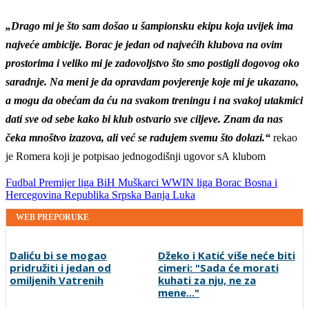
„Drago mi je što sam došao u šampionsku ekipu koja uvijek ima
najveće ambicije. Borac je jedan od najvećih klubova na ovim
prostorima i veliko mi je zadovoljstvo što smo postigli dogovog oko
saradnje. Na meni je da opravdam povjerenje koje mi je ukazano,
a mogu da obećam da ću na svakom treningu i na svakoj utakmici
dati sve od sebe kako bi klub ostvario sve ciljeve. Znam da nas
čeka mnoštvo izazova, ali već se radujem svemu što dolazi.“
rekao
je Romera koji je potpisao jednogodišnji ugovor sA klubom
Fudbal
Premijer liga BiH
Muškarci
WWIN liga
Borac
Bosna i
Hercegovina
Republika Srpska
Banja Luka
WEB PREPORUKE
Daliću bi se mogao
Džeko i Katić više neće biti
pridružiti i jedan od
cimeri: "Sada će morati
omiljenih Vatrenih
kuhati za nju, ne za
mene..."