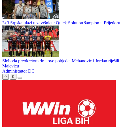
3x3 Srpska ulazi u završnicu: Quick Solution šampion u Prijedoru
Sloboda preokretom do nove pobjede, Mehanović i Jordan riješili
Majevicu
Administrator DC
0
0