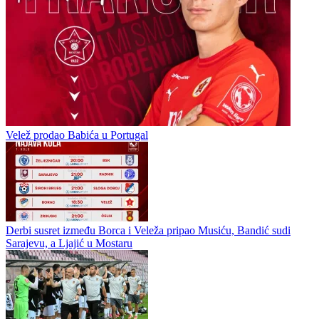
Velež prodao Babića u Portugal
Derbi susret između Borca i Veleža pripao Musiću, Bandić sudi
Sarajevu, a Ljajić u Mostaru