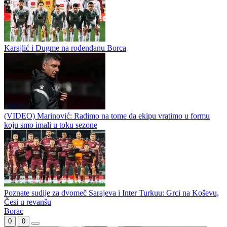
Karajlić i Dugme na rođendanu Borca
(VIDEO) Marinović: Radimo na tome da ekipu vratimo u formu
koju smo imali u toku sezone
Poznate sudije za dvomeč Sarajeva i Inter Turkuu: Grci na Koševu,
Česi u revanšu
Borac
0
0