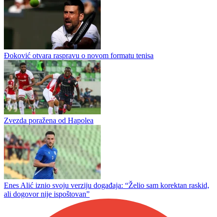
Đoković otvara raspravu o novom formatu tenisa
Zvezda poražena od Hapolea
Enes Alić iznio svoju verziju događaja: “Želio sam korektan raskid,
ali dogovor nije ispoštovan”