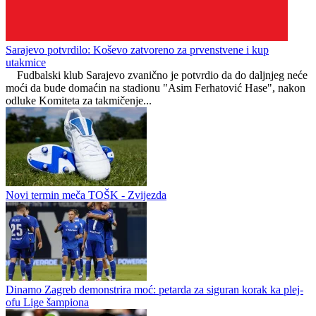
Sarajevo potvrdilo: Koševo zatvoreno za prvenstvene i kup
utakmice
Fudbalski klub Sarajevo zvanično je potvrdio da do daljnjeg neće
moći da bude domaćin na stadionu "Asim Ferhatović Hase", nakon
odluke Komiteta za takmičenje...
Novi termin meča TOŠK - Zvijezda
Dinamo Zagreb demonstrira moć: petarda za siguran korak ka plej-
ofu Lige šampiona