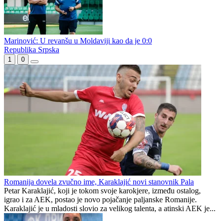
Marinović: U revanšu u Moldaviji kao da je 0:0
Republika Srpska
1
0
Romanija dovela zvučno ime, Karaklajić novi stanovnik Pala
Petar Karaklajić, koji je tokom svoje karokjere, između ostalog,
igrao i za AEK, postao je novo pojačanje paljanske Romanije.
Karaklajić je u mladosti slovio za velikog talenta, a atinski AEK je...