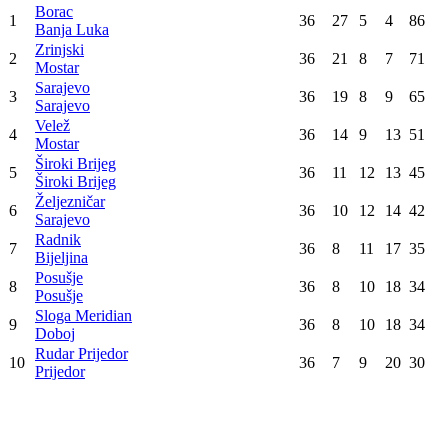
Borac
1
36
27
5
4
86
Banja Luka
Zrinjski
2
36
21
8
7
71
Mostar
Sarajevo
3
36
19
8
9
65
Sarajevo
Velež
4
36
14
9
13
51
Mostar
Široki Brijeg
5
36
11
12
13
45
Široki Brijeg
Željezničar
6
36
10
12
14
42
Sarajevo
Radnik
7
36
8
11
17
35
Bijeljina
Posušje
8
36
8
10
18
34
Posušje
Sloga Meridian
9
36
8
10
18
34
Doboj
Rudar Prijedor
10
36
7
9
20
30
Prijedor