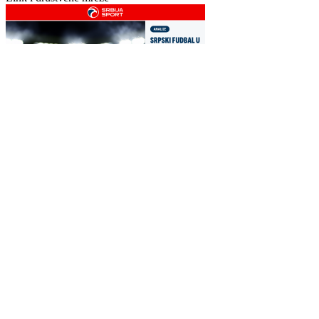
WEB PREPORUKE
Koliko će Zlatko Dalić
Daliću bi se mogao
zarađivati na novom
pridružiti i jedan od
poslu?
omiljenih Vatrenih
Problemi za Barcu: Čovjek
Mike Tyson otkrio koji ga
koji je Španiji donio naslov
aktivni bokser najviše
Mundijala želi otići
podsjeća na njega: Mnogi
su očekivali drugo ime