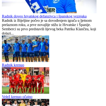
Radnik doveo hrvatskog defanzivca i španskog veznjaka
Radnik iz Bijeljine počeo je sa dovođenjem igrača u ljetnom
prelaznom roku, a prve novajlije stižu iz Hrvatske i Španije.
Semberci su prvo predstavili lijevog beka Patrika Klančira, koji
dolazi...
Radnik krenuo
Velež krenuo očajno