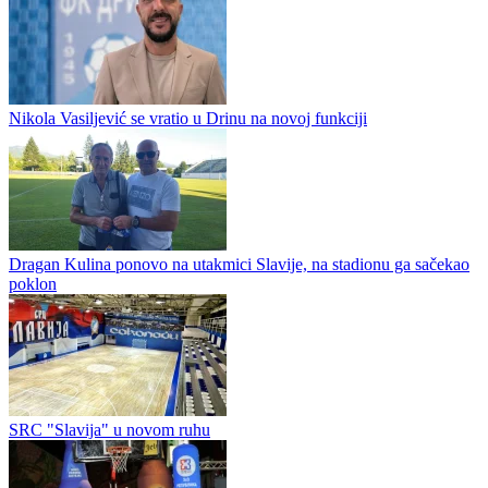
Nikola Vasiljević se vratio u Drinu na novoj funkciji
Dragan Kulina ponovo na utakmici Slavije, na stadionu ga sačekao
poklon
SRC "Slavija" u novom ruhu