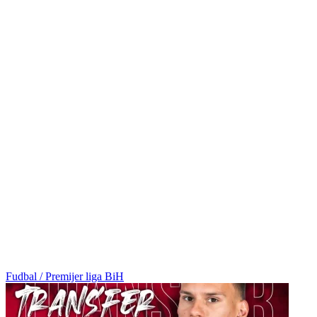
Fudbal / Premijer liga BiH