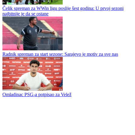
Čelik spreman za WWin ligu poslije šest godina: U prvoj sezoni
najbitnije je da se ostane
Radnik spreman za start sezone: Sarajevo je motiv za sve nas
Omladinac PSG-a potpisao za Velež