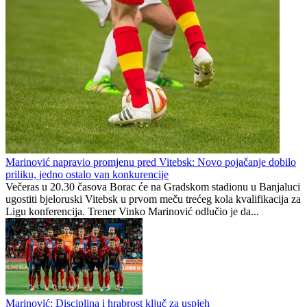
Marinović napravio promjenu pred Vitebsk: Novo pojačanje dobilo
priliku, jedno ostalo van konkurencije
Večeras u 20.30 časova Borac će na Gradskom stadionu u Banjaluci
ugostiti bjeloruski Vitebsk u prvom meču trećeg kola kvalifikacija za
Ligu konferencija. Trener Vinko Marinović odlučio je da...
Marinović: Disciplina i hrabrost ključ za uspjeh