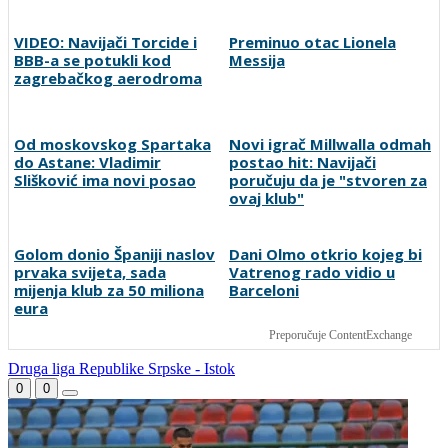
Preminuo otac Lionela
Messija
VIDEO: Navijači Torcide i
BBB-a se potukli kod
zagrebačkog aerodroma
Od moskovskog Spartaka
Novi igrač Millwalla odmah
do Astane: Vladimir
postao hit: Navijači
Slišković ima novi posao
poručuju da je "stvoren za
ovaj klub"
Dani Olmo otkrio kojeg bi