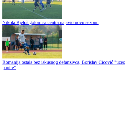
Nikola Vasiljević se vratio u Drinu na novoj funkciji
Dragan Kulina ponovo na utakmici Slavije, na stadionu ga sačekao
poklon
Nikola Bjeloš golom sa centra najavio novu sezonu