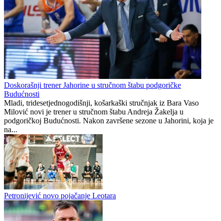
Preminuo otac Lionela Mesija
Izvučeni takmičarski brojevi Druge lige Republike Srpske – grupa
Zapad
S. Papaz
2
1