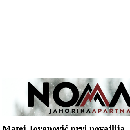
Matej Jovanović prvi novajlija