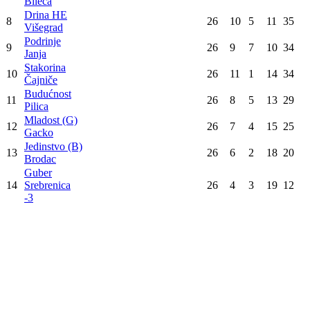
Poz
Tim
Utak
Pob
Ner
Por
Bod
Majevica
1
26
19
4
3
61
Lopare
Ilićka 01
2
26
17
7
2
58
Brčko
Proleter
3
26
15
2
9
47
Dvorovi
Jedinstvo (R)
4
26
14
3
9
45
Roćević
Rudar 1925
5
26
11
7
8
40
Ugljevik
Mladost (R)
6
26
12
3
11
39
Rogatica
Hercegovac
7
26
11
3
12
36
Bileća
Drina HE
8
26
10
5
11
35
Višegrad
Podrinje
9
26
9
7
10
34
Janja
Stakorina
10
26
11
1
14
34
Čajniče
Budućnost
11
26
8
5
13
29
Pilica