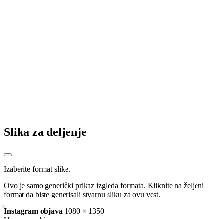
Romanija ostala bez iskusnog defanzivca, Borislav Cicović "uzeo
papire"