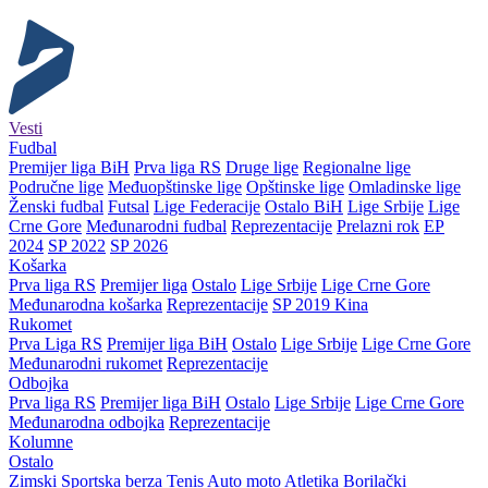
Vesti
Fudbal
Premijer liga BiH
Prva liga RS
Druge lige
Regionalne lige
Područne lige
Međuopštinske lige
Opštinske lige
Omladinske lige
Ženski fudbal
Futsal
Lige Federacije
Ostalo BiH
Lige Srbije
Lige
Crne Gore
Međunarodni fudbal
Reprezentacije
Prelazni rok
EP
2024
SP 2022
SP 2026
Košarka
Prva liga RS
Premijer liga
Ostalo
Lige Srbije
Lige Crne Gore
Međunarodna košarka
Reprezentacije
SP 2019 Kina
Rukomet
Prva Liga RS
Premijer liga BiH
Ostalo
Lige Srbije
Lige Crne Gore
Međunarodni rukomet
Reprezentacije
Odbojka
Prva liga RS
Premijer liga BiH
Ostalo
Lige Srbije
Lige Crne Gore
Međunarodna odbojka
Reprezentacije
Kolumne
Ostalo
Zimski
Sportska berza
Tenis
Auto moto
Atletika
Borilački