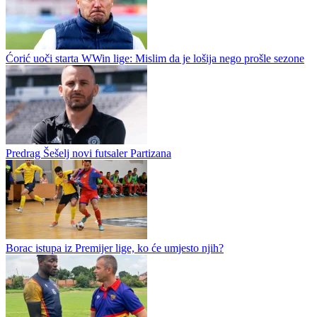
Doskorašnji trener Jahorine u stručnom štabu podgoričke
Budućnosti
Mladi, tridesetjednogodišnji, košarkaški stručnjak iz Bara Vaso
Milović novi je trener u stručnom štabu Andreja Žakelja u
podgoričkoj Budućnosti. Nakon završene sezone u Jahorini, koja je
na...
Petronijević novo pojačanje Leotara
Ćorić uoči starta WWin lige: Mislim da je lošija nego prošle sezone