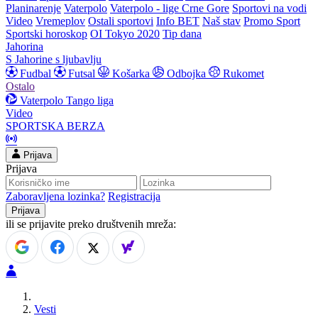
Planinarenje
Vaterpolo
Vaterpolo - lige Crne Gore
Sportovi na vodi
Video
Vremeplov
Ostali sportovi
Info BET
Naš stav
Promo Sport
Sportski horoskop
OI Tokyo 2020
Tip dana
Jahorina
S Jahorine s ljubavlju
Fudbal
Futsal
Košarka
Odbojka
Rukomet
Ostalo
Vaterpolo
Tango liga
Video
SPORTSKA BERZA
Prijava
Prijava
Zaboravljena lozinka?
Registracija
ili se prijavite preko društvenih mreža:
Vesti