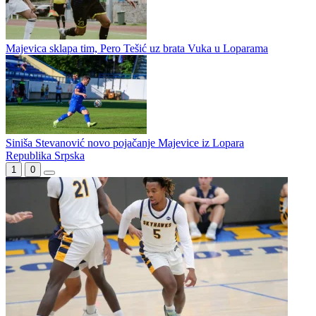
Čeka se zvanična potvrda sudijskih listi: Devetoricu sudija nećemo
gledati na Prvoj ligi Republike Srpske?
Odložen sudijski seminar m:tel Prve lige Republike Srpske
Majevica sklapa tim, Pero Tešić uz brata Vuka u Loparama