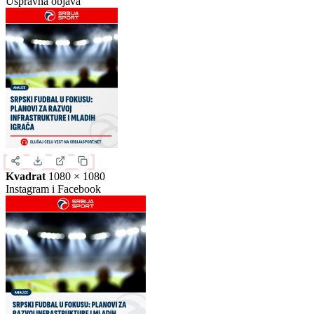
Slika za deljenje
Izaberite format slike.
Ovo je samo generički prikaz izgleda formata. Kliknite na željeni
format da biste generisali stvarnu sliku za ovu vest.
Instagram objava
1080 × 1350
Uspravna objava