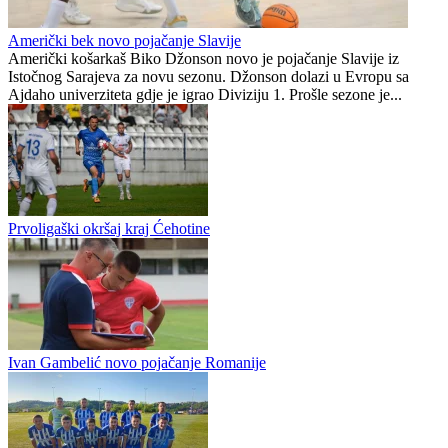
Siniša Stevanović novo pojačanje Majevice iz Lopara
Republika Srpska
1
0
Američki bek novo pojačanje Slavije
Američki košarkaš Biko Džonson novo je pojačanje Slavije iz
Istočnog Sarajeva za novu sezonu. Džonson dolazi u Evropu sa
Ajdaho univerziteta gdje je igrao Diviziju 1. Prošle sezone je...