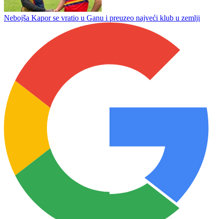
Predrag Šešelj novi futsaler Partizana
Borac istupa iz Premijer lige, ko će umjesto njih?
Nebojša Kapor se vratio u Ganu i preuzeo najveći klub u zemlji