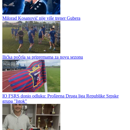
Rudar iz Ugljevika dobio veliko pojačanje
Rudar iz Ugljevika doveo je veliko pojačanje za novu sezonu
drugoligaškog "Istoka". U Ugljevik stiže dvadesetdvogodišnji
Goran Milovanović, doskora prvotimac Zvijezde 09. Prošao je...
Proleter postigao 15 golova u dvije prijateljske utakmice
Milorad Kosanović nije više trener Gubera