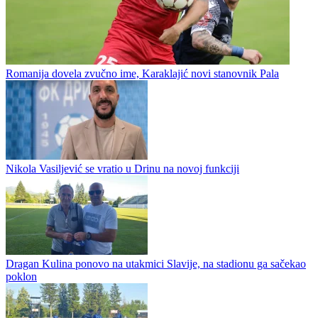
Fudbal / Prva liga RS
Romanija dovela zvučno ime, Karaklajić novi stanovnik Pala