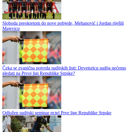
Prva liga Republike Srpske bez prenosa na koje smo navikli?
Nova sezona m:tel Prve lige Republike Srpske u fudbalu počinje za
dvije sedmice, a informacija koja se pojavila razočaraće ono malo
pratilaca prvoligaškog fudbala. Kako imamo informacije prenosa...
Sloboda preokretom do nove pobjede, Mehanović i Jordan riješili
Majevicu