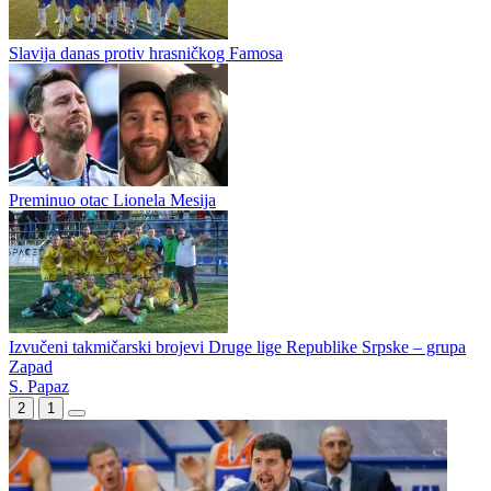
Prvoligaški okršaj kraj Ćehotine
Ivan Gambelić novo pojačanje Romanije
Slavija danas protiv hrasničkog Famosa