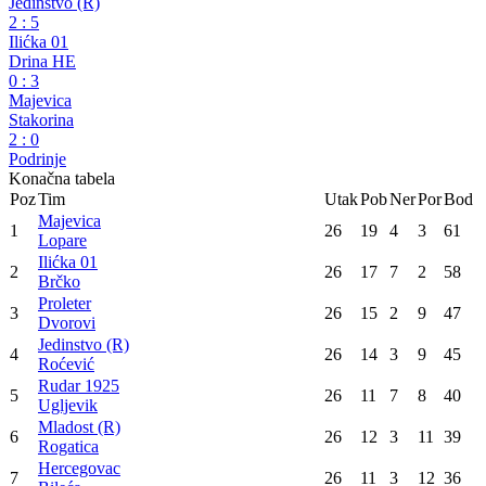
Druga liga Republike Srpske - Istok
26. kolo
Jedinstvo (B)
0
:
6
Proleter
Hercegovac
4
:
1
Rudar 1925
Mladost (G)
3
:
0
Guber
Mladost (R)
3
:
0
Budućnost
Jedinstvo (R)
2
:
5
Ilićka 01
Drina HE
0
:
3
Majevica
Stakorina
2
:
0
Podrinje
Konačna tabela