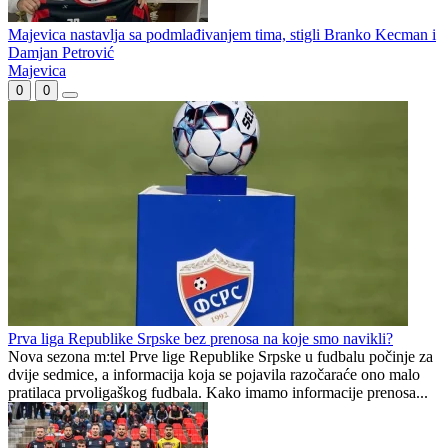
Ilićka počela sa pripremama za novu sezonu
IO FSRS donio odluku: Proširena Druga liga Republike Srpske
grupa "Istok"
Majevica nastavlja sa podmlađivanjem tima, stigli Branko Kecman i
Damjan Petrović
Majevica
0
0