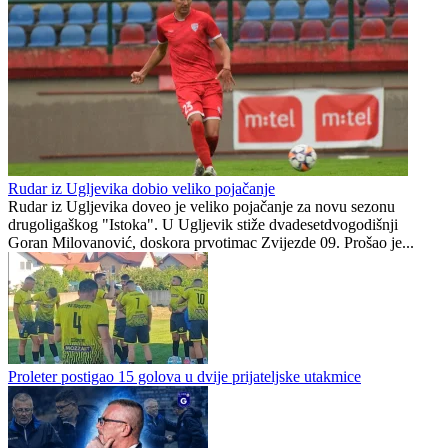
Vatrenog rado vidio u
Barceloni
Golom donio Španiji naslov
prvaka svijeta, sada
mijenja klub za 50 miliona
eura
Preporučuje ContentExchange
Druga liga Republike Srpske - Istok
0
0