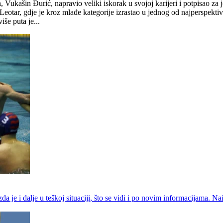
, Vukašin Đurić, napravio veliki iskorak u svojoj karijeri i potpisao 
eotar, gdje je kroz mlađe kategorije izrastao u jednog od najperspekti
še puta je...
e i dalje u teškoj situaciji, što se vidi i po novim informacijama. Nai