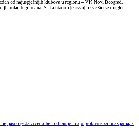
za jedan od najuspješnijih klubova u regionu – VK Novi Beograd.
vnijih mladih golmana. Sa Leotarom je osvojio sve što se moglo
me, jasno je da crveno-beli od ranije imaju problema sa finasijama, a