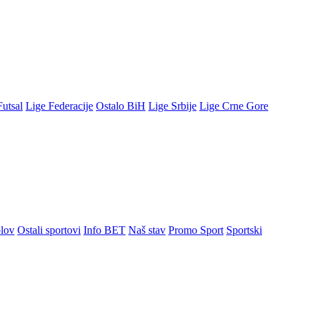
Futsal
Lige Federacije
Ostalo BiH
Lige Srbije
Lige Crne Gore
lov
Ostali sportovi
Info BET
Naš stav
Promo Sport
Sportski