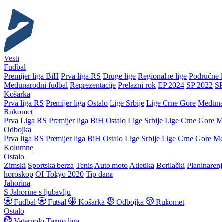
Vesti
Fudbal
Premijer liga BiH
Prva liga RS
Druge lige
Regionalne lige
Područne l
Međunarodni fudbal
Reprezentacije
Prelazni rok
EP 2024
SP 2022
S
Košarka
Prva liga RS
Premijer liga
Ostalo
Lige Srbije
Lige Crne Gore
Međuna
Rukomet
Prva Liga RS
Premijer liga BiH
Ostalo
Lige Srbije
Lige Crne Gore
M
Odbojka
Prva liga RS
Premijer liga BiH
Ostalo
Lige Srbije
Lige Crne Gore
Me
Kolumne
Ostalo
Zimski
Sportska berza
Tenis
Auto moto
Atletika
Borilački
Planinaren
horoskop
OI Tokyo 2020
Tip dana
Jahorina
S Jahorine s ljubavlju
Fudbal
Futsal
Košarka
Odbojka
Rukomet
Ostalo
Vaterpolo
Tango liga