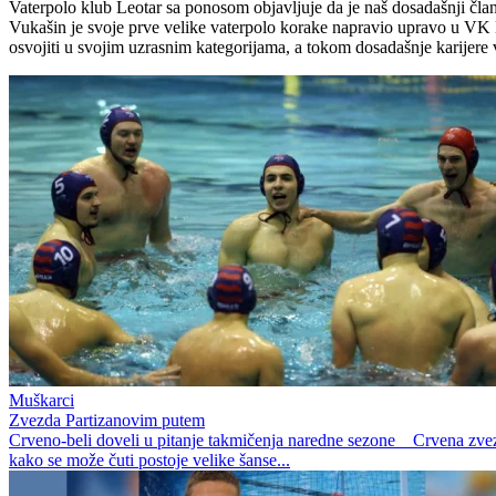
Vaterpolo klub Leotar sa ponosom objavljuje da je naš dosadašnji član
Vukašin je svoje prve velike vaterpolo korake napravio upravo u VK L
osvojiti u svojim uzrasnim kategorijama, a tokom dosadašnje karijere vi
Muškarci
Zvezda Partizanovim putem
Crveno-beli doveli u pitanje takmičenja naredne sezone Crvena zvezda j
kako se može čuti postoje velike šanse...