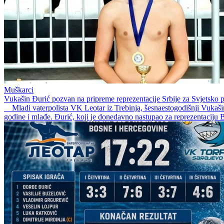
Muškarci
Vukašin Đurić pozvan na pripreme reprezentacije Srbije za Svjetsko 
Mladi vaterpolista VK Leotar iz Trebinja, šesnaestogodišnji Vukašin Đ
godine i mlađe. Đurić, koji je donedavno nastupao za reprezentaciju B