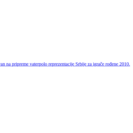
van na pripreme vaterpolo reprezentacije Srbije za igrače rođene 2010.