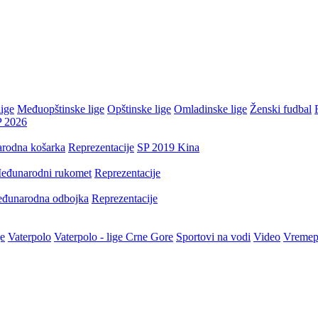
ige
Međuopštinske lige
Opštinske lige
Omladinske lige
Ženski fudbal
P 2026
rodna košarka
Reprezentacije
SP 2019 Kina
eđunarodni rukomet
Reprezentacije
đunarodna odbojka
Reprezentacije
je
Vaterpolo
Vaterpolo - lige Crne Gore
Sportovi na vodi
Video
Vremep