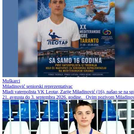
Muškarci
Miladinović seniorski reprezentativac
Mladi vaterpolista VK Leotar, Zarije Miladinović (16), našao se na s
21. avgusta do 3. septembra 2026. godine. Ovim pozivom Miladinovi