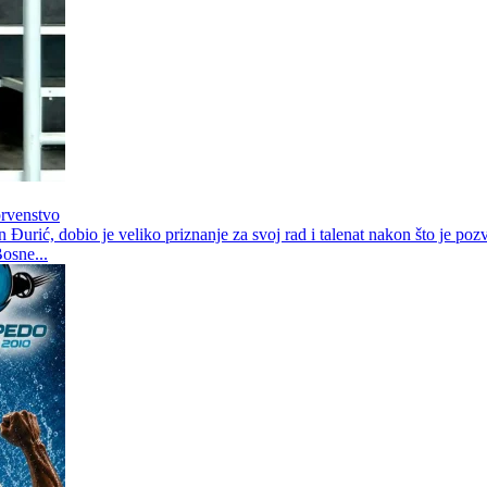
prvenstvo
urić, dobio je veliko priznanje za svoj rad i talenat nakon što je poz
osne...