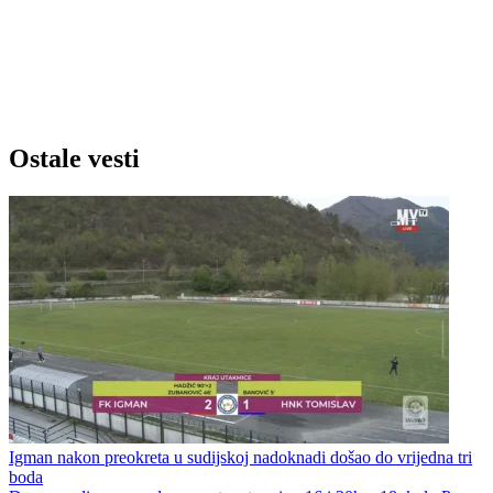
Ostale vesti
Igman nakon preokreta u sudijskoj nadoknadi došao do vrijedna tri
boda