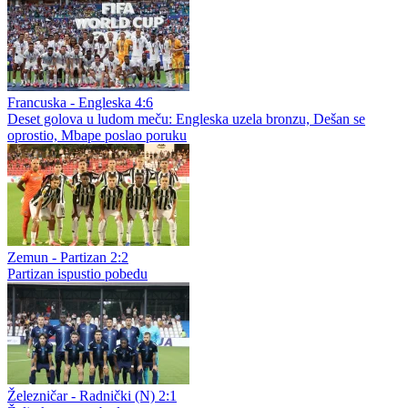
Francuska - Engleska 4:6
Deset golova u ludom meču: Engleska uzela bronzu, Dešan se
oprostio, Mbape poslao poruku
Zemun - Partizan 2:2
Partizan ispustio pobedu
Železničar - Radnički (N) 2:1