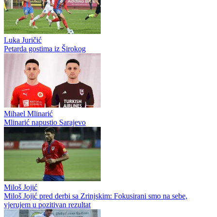
Luka Juričić
Petarda gostima iz Širokog
Mihael Mlinarić
Mlinarić napustio Sarajevo
Miloš Jojić
Miloš Jojić pred derbi sa Zrinjskim: Fokusirani smo na sebe,
vjerujem u pozitivan rezultat