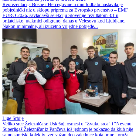
Reprezentacija Bosne i Hercegovine u minifudbalu nastavila je
pobjednički niz u sklopu priprema za Evropsko prvenstvo – EMF
EURO 2026, savladavši selekciju Slovenije rezultatom 3:1 u
prijateljskoj utakmici odigranoj danas u Velesovu kod Ljubljane.
Nakon minimalne, ali izuzetno vrijedne pobjede...
Lige Srbije
Veliko srce Železničara: Uskršnji osmesi u "Zvuku srca" i "Nevenu"
Superligaš Železničar iz Pančeva još jednom je pokazao da klub nije
samo sportski kolektiv, već važan deo zajednice koja brine i pruža