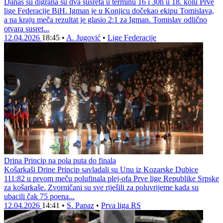
Danas su digrana su dva susreta u terminu 16 i 30h u 18. kolu Prve
lige Federacije BiH. Igman je u Konjicu dočekao ekipu Tomislava,
a na kraju meča rezultat je glasio 2:1 za Igman. Tomislav odlično
otvara susret...
12.04.2026
18:45
•
A. Jugović
•
Lige Federacije
Drina Princip na pola puta do finala
Košarkaši Drine Princip savladali su Unu iz Kozarske Dubice
111:82 u prvom meču polufinala plej-ofa Prve lige Republike Srpske
za košarkaše. Zvorničani su sve riješili za poluvrijeme kada su
ubacili čak 75 poena...
12.04.2026
14:41
•
S. Papaz
•
Prva liga RS