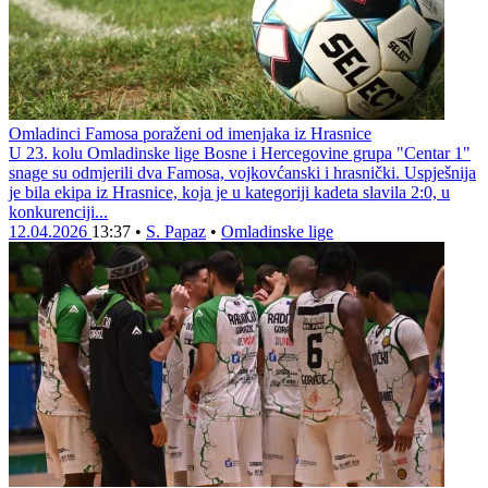
Omladinci Famosa poraženi od imenjaka iz Hrasnice
U 23. kolu Omladinske lige Bosne i Hercegovine grupa "Centar 1"
snage su odmjerili dva Famosa, vojkovćanski i hrasnički. Uspješnija
je bila ekipa iz Hrasnice, koja je u kategoriji kadeta slavila 2:0, u
konkurenciji...
12.04.2026
13:37
•
S. Papaz
•
Omladinske lige