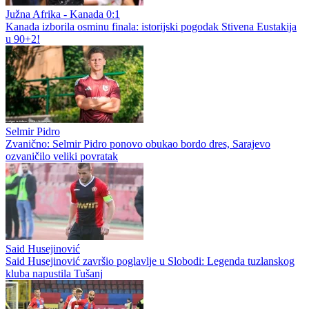
Južna Afrika - Kanada 0:1
Kanada izborila osminu finala: istorijski pogodak Stivena Eustakija
u 90+2!
Selmir Pidro
Zvanično: Selmir Pidro ponovo obukao bordo dres, Sarajevo
ozvaničilo veliki povratak
Said Husejinović
Said Husejinović završio poglavlje u Slobodi: Legenda tuzlanskog
kluba napustila Tušanj