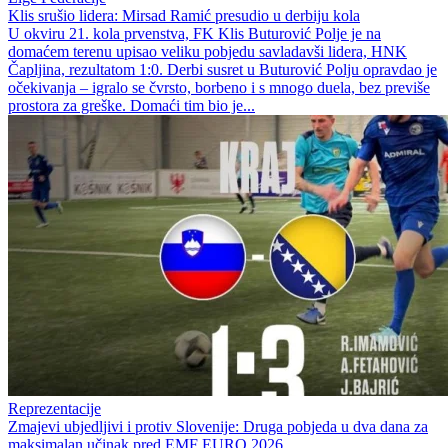
Klis srušio lidera: Mirsad Ramić presudio u derbiju kola
U okviru 21. kola prvenstva, FK Klis Buturović Polje je na
domaćem terenu upisao veliku pobjedu savladavši lidera, HNK
Čapljina, rezultatom 1:0. Derbi susret u Buturović Polju opravdao je
očekivanja – igralo se čvrsto, borbeno i s mnogo duela, bez previše
prostora za greške. Domaći tim bio je...
Reprezentacije
Zmajevi ubjedljivi i protiv Slovenije: Druga pobjeda u dva dana za
maksimalan učinak pred EMF EURO 2026