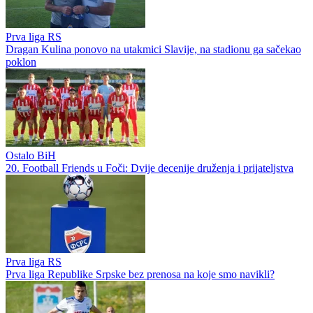
Prva liga RS
Dragan Kulina ponovo na utakmici Slavije, na stadionu ga sačekao
poklon
Ostalo BiH
20. Football Friends u Foči: Dvije decenije druženja i prijateljstva
Prva liga RS
Prva liga Republike Srpske bez prenosa na koje smo navikli?