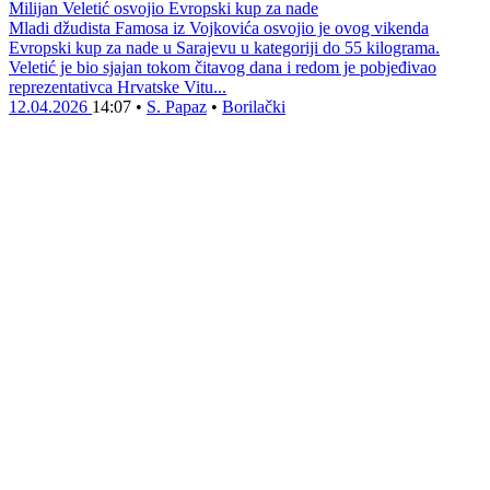
Milijan Veletić osvojio Evropski kup za nade
Mladi džudista Famosa iz Vojkovića osvojio je ovog vikenda
Evropski kup za nade u Sarajevu u kategoriji do 55 kilograma.
Veletić je bio sjajan tokom čitavog dana i redom je pobjeđivao
reprezentativca Hrvatske Vitu...
12.04.2026
14:07
•
S. Papaz
•
Borilački