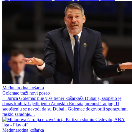
Međunarodna košarka
Golemac traži novi posao
Jurica Golemac nije više trener košarkaša Dubaija, saopštio je
danas klub iz Ujedinjenih Arapskih Emirata, prenosi Tanjug. U
saopštenju se navodi da su Dubai i Golemac dogovorili sporazumni
raskid saradnje....
Međunarodna košarka