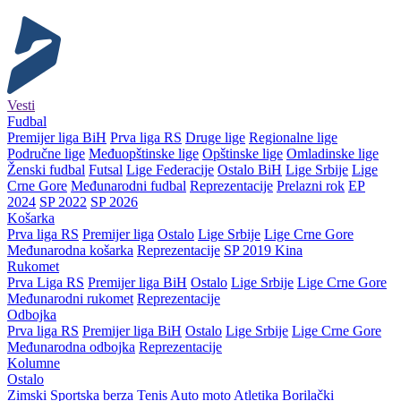
Vesti
Fudbal
Premijer liga BiH
Prva liga RS
Druge lige
Regionalne lige
Područne lige
Međuopštinske lige
Opštinske lige
Omladinske lige
Ženski fudbal
Futsal
Lige Federacije
Ostalo BiH
Lige Srbije
Lige
Crne Gore
Međunarodni fudbal
Reprezentacije
Prelazni rok
EP
2024
SP 2022
SP 2026
Košarka
Prva liga RS
Premijer liga
Ostalo
Lige Srbije
Lige Crne Gore
Međunarodna košarka
Reprezentacije
SP 2019 Kina
Rukomet
Prva Liga RS
Premijer liga BiH
Ostalo
Lige Srbije
Lige Crne Gore
Međunarodni rukomet
Reprezentacije
Odbojka
Prva liga RS
Premijer liga BiH
Ostalo
Lige Srbije
Lige Crne Gore
Međunarodna odbojka
Reprezentacije
Kolumne
Ostalo
Zimski
Sportska berza
Tenis
Auto moto
Atletika
Borilački