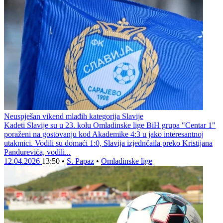
Neuspješan vikend mlađih kategorija Slavije
Kadeti Slavije su u 23. kolu Omladinske lige BiH grupa "Centar 1"
poraženi na gostovanju kod Akademike 4:3 u jako interesantnoj
utakmici. Vodili su domaći 1:0, Slavija izjednčaila preko Kristijana
Pandurevića, vodili...
12.04.2026
13:50
•
S. Papaz
•
Omladinske lige