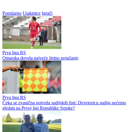
Popularno
Utakmice
Igrači
Prva liga RS
Omarska dovela najveće ljetno pojačanje
Prva liga RS
Čeka se zvanična potvrda sudijskih listi: Devetoricu sudija nećemo
gledati na Prvoj ligi Republike Srpske?