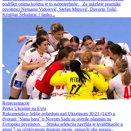
podršku onima kojima je to najpotrebnije. Za uskršnje praznike
prvotimci Nemanja Vidojević, Stefan Mitrović, Davorin Tošić,
Kristijan Šekularac i Janko...
Reprezentacije
Preko Ukrajine na Evro
Rukometašice Srbije pobedom nad Ukrajinom 30:21 (14:8) u
dvorani "Slana bara" u Novom Sadu su overile plasman na
Evropsko prvenstvo. Srpska selekcija završila je kvalifikacije u
grupi 5 na očekivanom drugom mestu, upisavši oba poraza...