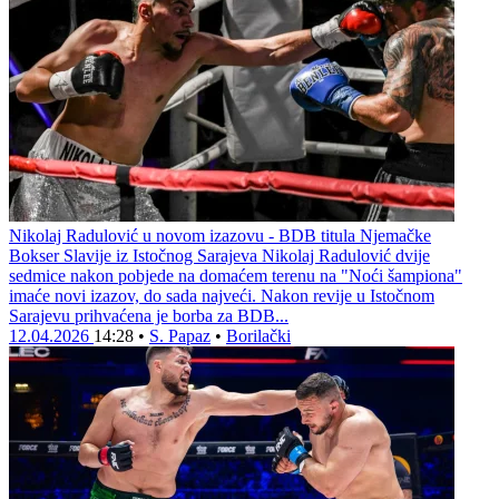
Nikolaj Radulović u novom izazovu - BDB titula Njemačke
Bokser Slavije iz Istočnog Sarajeva Nikolaj Radulović dvije
sedmice nakon pobjede na domaćem terenu na "Noći šampiona"
imaće novi izazov, do sada najveći. Nakon revije u Istočnom
Sarajevu prihvaćena je borba za BDB...
12.04.2026
14:28
•
S. Papaz
•
Borilački