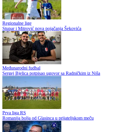
Regionalne lige
Stupar i Mitrović nova pojačanja Šekovića
Međunarodni fudbal
Sergej Bjelica potpisao ugovor sa Radničkim iz Niša
Prva liga RS
Romanija bolja od Glasinca u prijateljskom meču