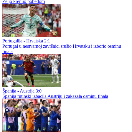
Željo krenuo pobedom
Portugalija - Hrvatska 2:1
Portugal u nestvarnoj završnici srušio Hrvatsku i izborio osminu
finala
Španija - Austrija 3:0
Španija rutinski izbacila Austriju i zakazala osminu finala