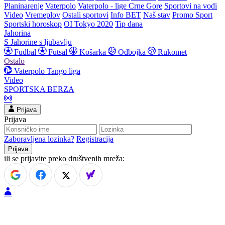
Planinarenje
Vaterpolo
Vaterpolo - lige Crne Gore
Sportovi na vodi
Video
Vremeplov
Ostali sportovi
Info BET
Naš stav
Promo Sport
Sportski horoskop
OI Tokyo 2020
Tip dana
Jahorina
S Jahorine s ljubavlju
Fudbal
Futsal
Košarka
Odbojka
Rukomet
Ostalo
Vaterpolo
Tango liga
Video
SPORTSKA BERZA
Prijava
Prijava
Zaboravljena lozinka?
Registracija
ili se prijavite preko društvenih mreža: