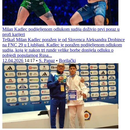
Milan Kadlec podijeljenom odlukom sudija doživio prvi poraz u
profi karijeri
Teškaš Milan Kadlec poražen je od Slovenca Aleksandra Drobince
na FNC 29 u Ljubljani. Kadlec je poražen podijeljenom odlukom
sudija, koja je nakon tri runde velike borbe donijela odluku o
pobjedi popularnog Rusa...
12.04.2026
14:17
•
S. Papaz
•
Borilački