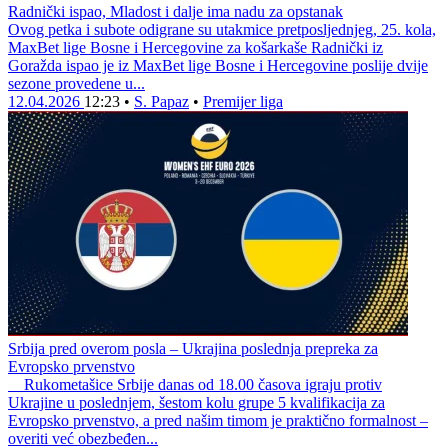
Radnički ispao, Mladost i dalje ima nadu za opstanak
Ovog petka i subote odigrane su utakmice pretposljednjeg, 25. kola,
MaxBet lige Bosne i Hercegovine za košarkaše Radnički iz
Goražda ispao je iz MaxBet lige Bosne i Hercegovine poslije dvije
sezone provedene u...
12.04.2026
12:23
•
S. Papaz
•
Premijer liga
Srbija pred overom posla – Ukrajina poslednja prepreka za
Evropsko prvenstvo
Rukometašice Srbije danas od 18.00 časova igraju protiv
Ukrajine u poslednjem, šestom kolu grupe 5 kvalifikacija za
Evropsko prvenstvo, a pred našim timom je praktično formalnost –
overiti već obezbeđen...