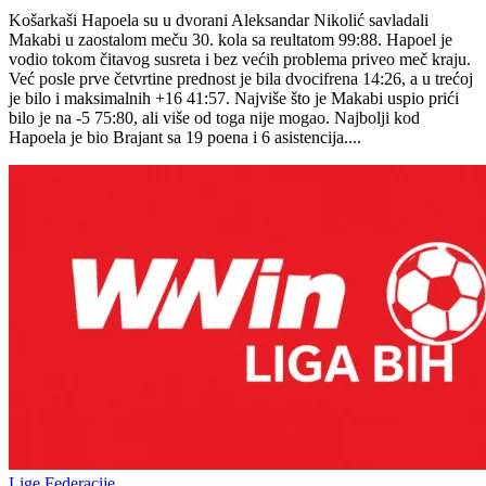
Košarkaši Hapoela su u dvorani Aleksandar Nikolić savladali
Makabi u zaostalom meču 30. kola sa reultatom 99:88. Hapoel je
vodio tokom čitavog susreta i bez većih problema priveo meč kraju.
Već posle prve četvrtine prednost je bila dvocifrena 14:26, a u trećoj
je bilo i maksimalnih +16 41:57. Najviše što je Makabi uspio prići
bilo je na -5 75:80, ali više od toga nije mogao. Najbolji kod
Hapoela je bio Brajant sa 19 poena i 6 asistencija....
Lige Federacije