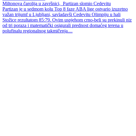
Miltonova čarolija u završnici, Partizan slomio Cedevitu
Partizan je u sedmom kolu Top 8 faze ABA lige ostvario izuzetno
važan trijumf u Ljubljani, savladavši Cedevitu Olimpiju u hali
Stožice rezultatom 85:79. Ovim uspjehom crno‑beli su prekinuli niz
od tri poraza i matematički osigurali prednost domaćeg terena u
polufinalu regionalnog takmičenja....