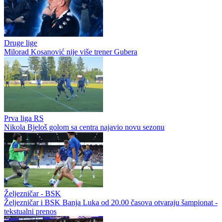
Druge lige
Milorad Kosanović nije više trener Gubera
Prva liga RS
Nikola Bjeloš golom sa centra najavio novu sezonu
Željezničar - BSK
Željezničar i BSK Banja Luka od 20.00 časova otvaraju šampionat -
tekstualni prenos