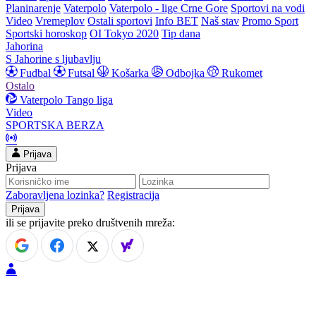
Planinarenje
Vaterpolo
Vaterpolo - lige Crne Gore
Sportovi na vodi
Video
Vremeplov
Ostali sportovi
Info BET
Naš stav
Promo Sport
Sportski horoskop
OI Tokyo 2020
Tip dana
Jahorina
S Jahorine s ljubavlju
Fudbal
Futsal
Košarka
Odbojka
Rukomet
Ostalo
Vaterpolo
Tango liga
Video
SPORTSKA BERZA
Prijava
Prijava
Zaboravljena lozinka?
Registracija
ili se prijavite preko društvenih mreža: