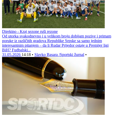
Direktno - Kraj sezone ruši rezone
Od utorka svakodnevno i u velikom broju dobijam pozive i primam
poruke iz različitih gradova Republike Srpske sa samo jednim
interesantnim pitanjem – da li Rudar Prijedor ostaje u Premijer ligi
BiH? Fudbalski...
31.05.2026
14:18
•
Slavko Basara /Sportski žurnal
•