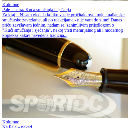
Kolumne
Pale – sutra/ Kuća smučanja i sjećanja
Za kraj... NIsam gledala koliko vas je pročitalo ove moje i paljanske
smučarske zavrzlame, ali po reakcijama - nije vam do zime! Danas
priču završavam jednim, nadam se, zanimljivim prijedlogom o
"Kući smučanja i sjećanja", nekoj vrsti memrijalnog ali i modernog
kopleksa kakav navedena tradicija...
Kolumne
Na Pale – nekad