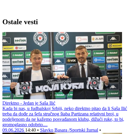
Ostale vesti
Direktno - Jedan je Saša Ilić
Kada bi nas, u fudbalskoj Srbiji, neko direktno pitao da li Saša Ilić
treba da dođe za šefa stručnog štaba Partizana relativni broj, u
podeljenom da ne kažemo posvađanom klubu, dižući ruke, to bi,
gromoglasno odobrio....
09.06.2026
14:40
•
Slavko Basara /Sportski žurnal
•