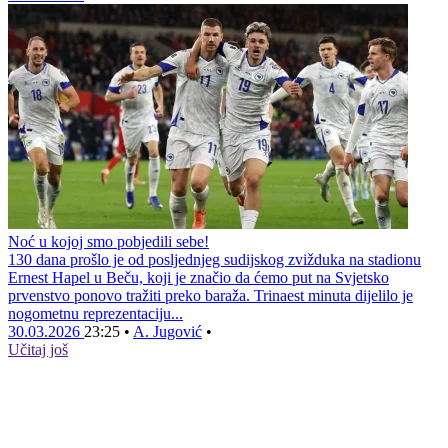
Noć u kojoj smo pobjedili sebe!
130 dana prošlo je od posljednjeg sudijskog zvižduka na stadionu
Ernest Hapel u Beču, koji je značio da ćemo put na Svjetsko
prvenstvo ponovo tražiti preko baraža. Trinaest minuta dijelilo je
nogometnu reprezentaciju...
30.03.2026
23:25
•
A. Jugović
•
Učitaj još