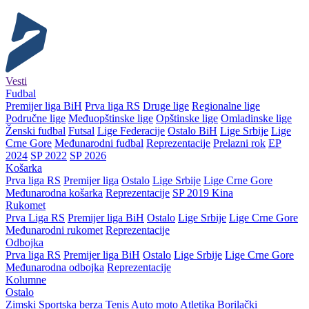
Vesti
Fudbal
Premijer liga BiH
Prva liga RS
Druge lige
Regionalne lige
Područne lige
Međuopštinske lige
Opštinske lige
Omladinske lige
Ženski fudbal
Futsal
Lige Federacije
Ostalo BiH
Lige Srbije
Lige
Crne Gore
Međunarodni fudbal
Reprezentacije
Prelazni rok
EP
2024
SP 2022
SP 2026
Košarka
Prva liga RS
Premijer liga
Ostalo
Lige Srbije
Lige Crne Gore
Međunarodna košarka
Reprezentacije
SP 2019 Kina
Rukomet
Prva Liga RS
Premijer liga BiH
Ostalo
Lige Srbije
Lige Crne Gore
Međunarodni rukomet
Reprezentacije
Odbojka
Prva liga RS
Premijer liga BiH
Ostalo
Lige Srbije
Lige Crne Gore
Međunarodna odbojka
Reprezentacije
Kolumne
Ostalo
Zimski
Sportska berza
Tenis
Auto moto
Atletika
Borilački