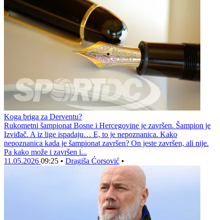
Koga briga za Derventu?
Rukometni šampionat Bosne i Hercegovine je završen. Šampion je
Izviđač. A iz lige ispadaju… E, to je nepoznanica. Kako
nepoznanica kada je šampionat završen? On jeste završen, ali nije.
Pa kako može i završen i...
11.05.2026
09:25
•
Dragiša Ćorsović
•