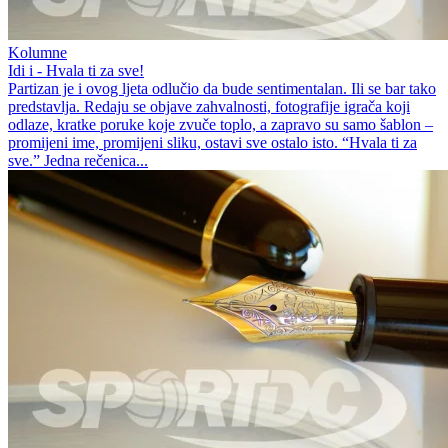
Kolumne
Idi i - Hvala ti za sve!
Partizan je i ovog ljeta odlučio da bude sentimentalan. Ili se bar tako
predstavlja. Redaju se objave zahvalnosti, fotografije igrača koji
odlaze, kratke poruke koje zvuče toplo, a zapravo su samo šablon –
promijeni ime, promijeni sliku, ostavi sve ostalo isto. “Hvala ti za
sve.” Jedna rečenica...