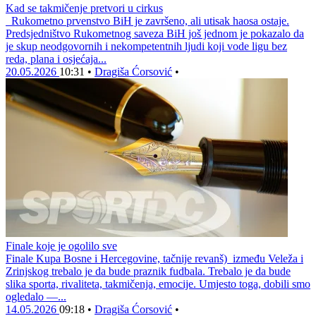
Kad se takmičenje pretvori u cirkus
Rukometno prvenstvo BiH je završeno, ali utisak haosa ostaje.
Predsjedništvo Rukometnog saveza BiH još jednom je pokazalo da
je skup neodgovornih i nekompetentnih ljudi koji vode ligu bez
reda, plana i osjećaja...
20.05.2026
10:31
•
Dragiša Ćorsović
•
Finale koje je ogolilo sve
Finale Kupa Bosne i Hercegovine, tačnije revanš) između Veleža i
Zrinjskog trebalo je da bude praznik fudbala. Trebalo je da bude
slika sporta, rivaliteta, takmičenja, emocije. Umjesto toga, dobili smo
ogledalo —...
14.05.2026
09:18
•
Dragiša Ćorsović
•