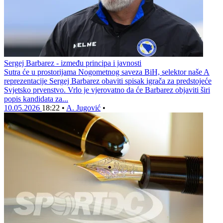
Sergej Barbarez - između principa i javnosti
Sutra će u prostorijama Nogometnog saveza BiH, selektor naše A
reprezentacije Sergej Barbarez obaviti spisak igrača za predstojeće
Svjetsko prvenstvo. Vrlo je vjerovatno da će Barbarez objaviti širi
popis kandidata za...
10.05.2026
18:22
•
A. Jugović
•