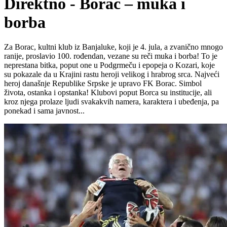
Direktno - Borac – muka i
borba
Za Borac, kultni klub iz Banjaluke, koji je 4. jula, a zvanično mnogo
ranije, proslavio 100. rođendan, vezane su reči muka i borba! To je
neprestana bitka, poput one u Podgrmeču i epopeja o Kozari, koje
su pokazale da u Krajini rastu heroji velikog i hrabrog srca. Najveći
heroj današnje Republike Srpske je upravo FK Borac. Simbol
života, ostanka i opstanka! Klubovi poput Borca su institucije, ali
kroz njega prolaze ljudi svakakvih namera, karaktera i ubeđenja, pa
ponekad i sama javnost...