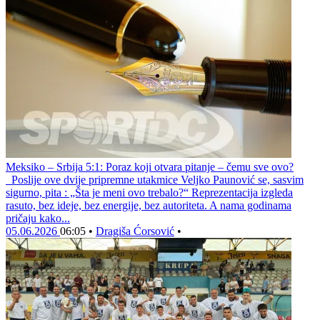
Meksiko – Srbija 5:1: Poraz koji otvara pitanje – čemu sve ovo?
Poslije ove dvije pripremne utakmice Veljko Paunović se, sasvim
sigurno, pita : „Šta je meni ovo trebalo?“ Reprezentacija izgleda
rasuto, bez ideje, bez energije, bez autoriteta. A nama godinama
pričaju kako...
05.06.2026
06:05
•
Dragiša Ćorsović
•