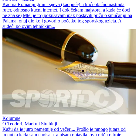
Kad na Romaniji grmi i sijeva (kao juče) u kući obično nastrada
ruter, odnosno kućni internet. I dok čekam majstora, a kada će doći
ne zna se (Mtel je to) pokušavam ipak postaviti priču o smučanju na
Palama, onaj dio koji govori o početku tog sportskog uzleta. A
sudeći po ovim tehničkim...
Kolumne
O Teodori, Marku i Strahinji...
Kažu da je jutro pametnije od večeri... Prošlo je mnogo jutara od
trenutka kada sam napisala, a nisam objavila, ovu priču o troje