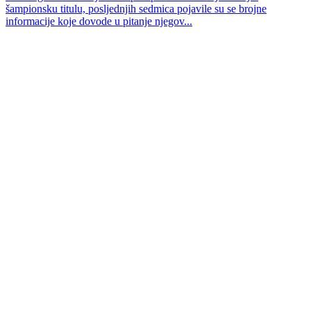
šampionsku titulu, posljednjih sedmica pojavile su se brojne
informacije koje dovode u pitanje njegov...