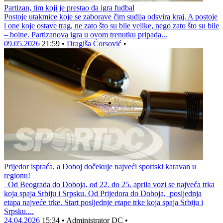
Partizan, tim koji je prestao da igra fudbal
Postoje utakmice koje se zaborave čim sudija odsvira kraj. A postoje
i one koje ostave trag, ne zato što su bile velike, nego zato što su bile
– bolne. Partizanova igra u ovom trenutku pripada...
09.05.2026
21:59
•
Dragiša Ćorsović
•
Prijedor ispraća, a Doboj dočekuje najveći sportski karavan u
regionu!
Od Beograda do Doboja, od 22. do 25. aprila vozi se najveća trka
koja spaja Srbiju i Srpsku. Od Prijedora do Doboja, posljednja
etapa najveće trke. Start posljednje etape trke koja spaja Srbiju i
Srpsku....
24.04.2026
15:34
•
Administrator DC
•