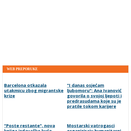
WEB PREPORUKE
Barcelona otkazala
"I danas osjećam
utakmicu zbog migrantske
ljubomoru": Ana Ivanović
krize
govorila o svojoj ljepoti i
predrasudama koje su je
pratile tokom karijere
"Poste restante", nova
Mostarski vatrogasci
knjiga izdavačke kuće
organiziraju humanitarni