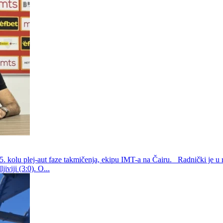
5. kolu plej-aut faze takmičenja, ekipu IMT-a na Čairu. Radnički je u
iviji (3:0). O...