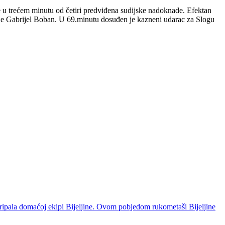
e u trećem minutu od četiri predviđena sudijske nadoknade. Efektan
 je Gabrijel Boban. U 69.minutu dosuđen je kazneni udarac za Slogu
pripala domaćoj ekipi Bijeljine. Ovom pobjedom rukometaši Bijeljine