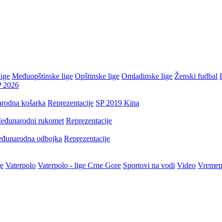
ige
Međuopštinske lige
Opštinske lige
Omladinske lige
Ženski fudbal
P 2026
rodna košarka
Reprezentacije
SP 2019 Kina
eđunarodni rukomet
Reprezentacije
đunarodna odbojka
Reprezentacije
je
Vaterpolo
Vaterpolo - lige Crne Gore
Sportovi na vodi
Video
Vremep