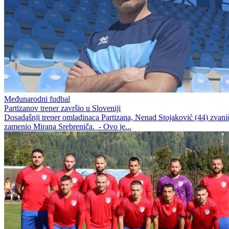
Međunarodni fudbal
Partizanov trener završio u Sloveniji
Dosadašnji trener omladinaca Partizana, Nenad Stojaković (44) zvanič
zamenio Mirana Srebreniča. - Ovo je...