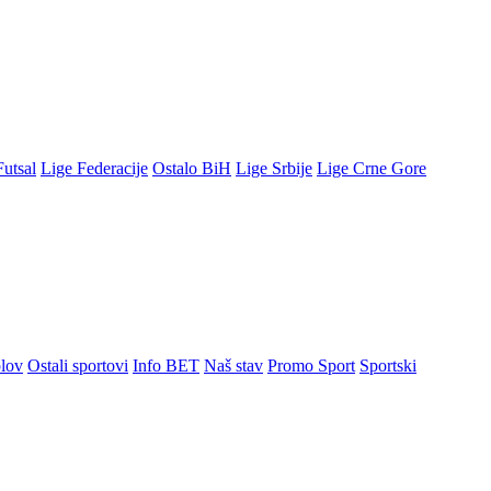
Futsal
Lige Federacije
Ostalo BiH
Lige Srbije
Lige Crne Gore
lov
Ostali sportovi
Info BET
Naš stav
Promo Sport
Sportski