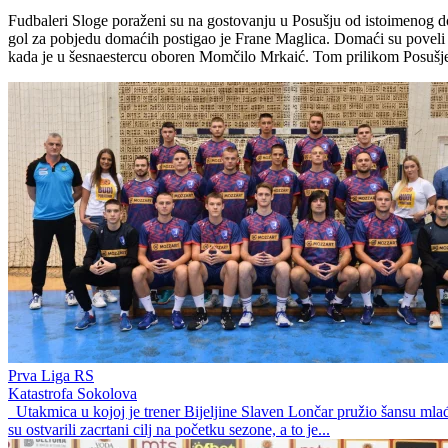
Fudbaleri Sloge poraženi su na gostovanju u Posušju od istoimenog do
gol za pobjedu domaćih postigao je Frane Maglica. Domaći su poveli 
kada je u šesnaestercu oboren Momčilo Mrkaić. Tom prilikom Posušje n
Prva Liga RS
Katastrofa Sokolova
Utakmica u kojoj je trener Bijeljine Slaven Lončar pružio šansu mlađ
su ostvarili zacrtani cilj na početku sezone, a to je...