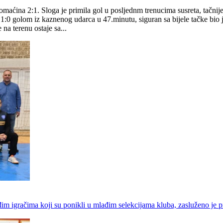
maćina 2:1. Sloga je primila gol u posljednm trenucima susreta, tačnij
1:0 golom iz kaznenog udarca u 47.minutu, siguran sa bijele tačke bio
a terenu ostaje sa...
im igračima koji su ponikli u mlađim selekcijama kluba, zasluženo je 