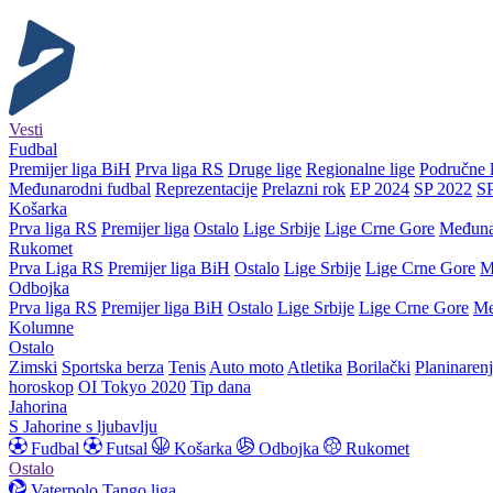
Vesti
Fudbal
Premijer liga BiH
Prva liga RS
Druge lige
Regionalne lige
Područne l
Međunarodni fudbal
Reprezentacije
Prelazni rok
EP 2024
SP 2022
S
Košarka
Prva liga RS
Premijer liga
Ostalo
Lige Srbije
Lige Crne Gore
Međuna
Rukomet
Prva Liga RS
Premijer liga BiH
Ostalo
Lige Srbije
Lige Crne Gore
M
Odbojka
Prva liga RS
Premijer liga BiH
Ostalo
Lige Srbije
Lige Crne Gore
Me
Kolumne
Ostalo
Zimski
Sportska berza
Tenis
Auto moto
Atletika
Borilački
Planinaren
horoskop
OI Tokyo 2020
Tip dana
Jahorina
S Jahorine s ljubavlju
Fudbal
Futsal
Košarka
Odbojka
Rukomet
Ostalo
Vaterpolo
Tango liga