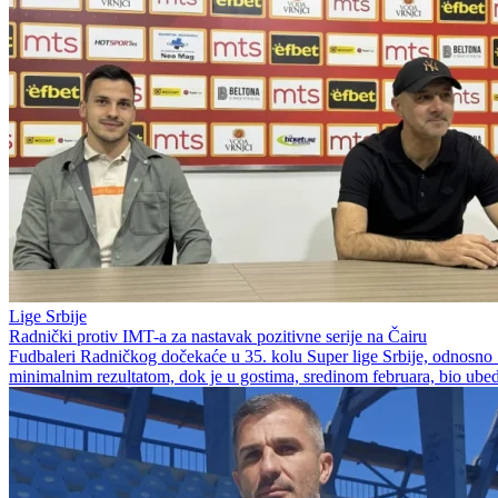
Lige Srbije
Radnički protiv IMT-a za nastavak pozitivne serije na Čairu
Fudbaleri Radničkog dočekaće u 35. kolu Super lige Srbije, odnosno 
minimalnim rezultatom, dok je u gostima, sredinom februara, bio ubedlj