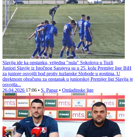
Slavija ide ka opstanku, vrijedna "nula" Sokolova u Tuzli
Juniori Slavije iz Istočnog Sarajeva su u 25. kolu Premijer lige BiH
za juniore osvojili bod protiv tuzlanske Slobode u gostima. U
direktnom obračunu za opstanak u juniorskoj Premijer ligi Slavija je
osvojila...
26.04.2026
17:06
•
S. Papaz
•
Omladinske lige