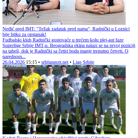
Neđić pred IMT: "Težak zadatak pred nama", Radnički u Loznici
bije bitku za opstanak!
Fudbalski klub Radnički gostovaće u trećem kolu plej-aut faze
Superlige Srbije IMT-u. Beogradska ekipa nalazi se na prvoj poziciji
na tabeli, dok je Radnički sa četiri boda manje trenutno četvrti. O
narednom...
26.04.2026
15:15
•
srbijasport.net
•
Lige Srbije