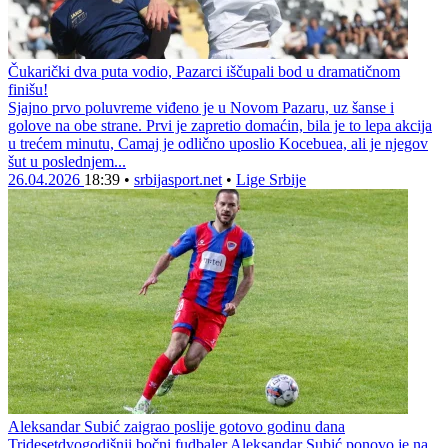
Čukarički dva puta vodio, Pazarci iščupali bod u dramatičnom
finišu!
Sjajno prvo poluvreme viđeno je u Novom Pazaru, uz šanse i
golove na obe strane. Prvi je zapretio domaćin, bila je to lepa akcija
u trećem minutu, Camaj je odlično uposlio Kocebuea, ali je njegov
šut u poslednjem...
26.04.2026
18:39
•
srbijasport.net
•
Lige Srbije
Aleksandar Subić zaigrao poslije gotovo godinu dana
Tridesetdvogodišnji bočni fudbaler Aleksandar Subić ponovo je na