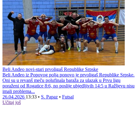
Beli Anđeo novi-stari prvoligaš Republike Srpske
Beli Anđeo iz Popovog polja ponovo je prvoligaš Republike Srpske.
Oni su u revanš meču polufinala baraža za ulazak u Prvu ligu
poraženi od Rogatice 8:6, no poslije ubjedljivih 14:5 u Ražljevu nisu
imali problema...
26.04.2026
13:33
•
S. Papaz
•
Futsal
Učitaj još