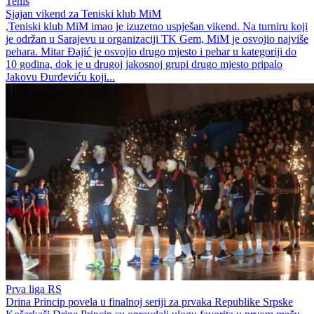
Tenis
Sjajan vikend za Teniski klub MiM
,Teniski klub MiM imao je izuzetno uspješan vikend. Na turniru koji
je održan u Sarajevu u organizaciji TK Gem, MiM je osvojio najviše
pehara. Mitar Đajić je osvojio drugo mjesto i pehar u kategoriji do
10 godina, dok je u drugoj jakosnoj grupi drugo mjesto pripalo
Jakovu Đurđeviću koji...
Prva liga RS
Drina Princip povela u finalnoj seriji za prvaka Republike Srpske