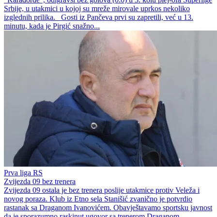
Srbije, u utakmici u kojoj su mreže mirovale uprkos nekoliko
izglednih prilika. Gosti iz Pančeva prvi su zapretili, već u 13.
minutu, kada je Pirgić snažno...
Prva liga RS
Zvijezda 09 bez trenera
Zvijezda 09 ostala je bez trenera poslije utakmice protiv Veleža i
novog poraza. Klub iz Etno sela Stanišić zvanično je potvrdio
rastanak sa Draganom Ivanovićem. Obavještavamo sportsku javnost
da je sporazumno raskinut ugovor sa trenerom Draganom