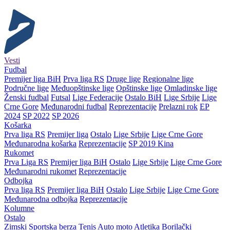
Vesti
Fudbal
Premijer liga BiH
Prva liga RS
Druge lige
Regionalne lige
Područne lige
Međuopštinske lige
Opštinske lige
Omladinske lige
Ženski fudbal
Futsal
Lige Federacije
Ostalo BiH
Lige Srbije
Lige
Crne Gore
Međunarodni fudbal
Reprezentacije
Prelazni rok
EP
2024
SP 2022
SP 2026
Košarka
Prva liga RS
Premijer liga
Ostalo
Lige Srbije
Lige Crne Gore
Međunarodna košarka
Reprezentacije
SP 2019 Kina
Rukomet
Prva Liga RS
Premijer liga BiH
Ostalo
Lige Srbije
Lige Crne Gore
Međunarodni rukomet
Reprezentacije
Odbojka
Prva liga RS
Premijer liga BiH
Ostalo
Lige Srbije
Lige Crne Gore
Međunarodna odbojka
Reprezentacije
Kolumne
Ostalo
Zimski
Sportska berza
Tenis
Auto moto
Atletika
Borilački