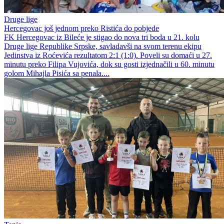
Druge lige
Hercegovac još jednom preko Ristića do pobjede
FK Hercegovac iz Bileće je stigao do nova tri boda u 21. kolu
Druge lige Republike Srpske, savladavši na svom terenu ekipu
Jedinstva iz Roćevića rezultatom 2:1 (1:0). Poveli su domaći u 27.
minutu preko Filipa Vujovića, dok su gosti izjednačili u 60. minutu
golom Mihajla Pisića sa penala....