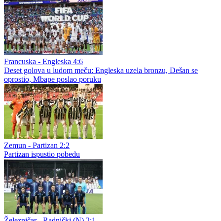
Francuska - Engleska 4:6
Deset golova u ludom meču: Engleska uzela bronzu, Dešan se
oprostio, Mbape poslao poruku
Zemun - Partizan 2:2
Partizan ispustio pobedu
Železničar - Radnički (N) 2:1