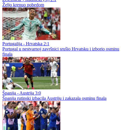
Željo krenuo pobedom
Portugalija - Hrvatska 2:1
Portugal u nestvarnoj završnici srušio Hrvatsku i izborio osminu
finala
Španija - Austrija 3:0
Španija rutinski izbacila Austriju i zakazala osminu finala