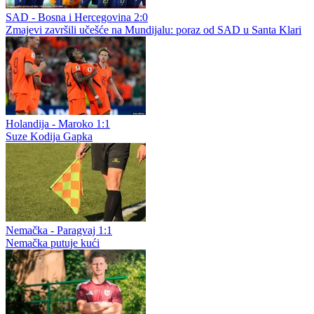
SAD - Bosna i Hercegovina 2:0
Zmajevi završili učešće na Mundijalu: poraz od SAD u Santa Klari
Holandija - Maroko 1:1
Suze Kodija Gapka
Nemačka - Paragvaj 1:1
Nemačka putuje kući