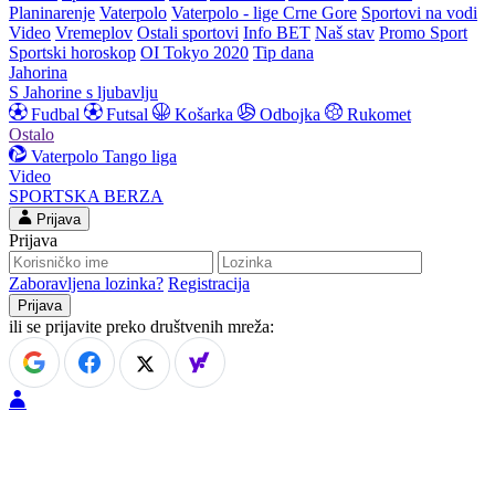
Planinarenje
Vaterpolo
Vaterpolo - lige Crne Gore
Sportovi na vodi
Video
Vremeplov
Ostali sportovi
Info BET
Naš stav
Promo Sport
Sportski horoskop
OI Tokyo 2020
Tip dana
Jahorina
S Jahorine s ljubavlju
Fudbal
Futsal
Košarka
Odbojka
Rukomet
Ostalo
Vaterpolo
Tango liga
Video
SPORTSKA BERZA
Prijava
Prijava
Zaboravljena lozinka?
Registracija
ili se prijavite preko društvenih mreža: