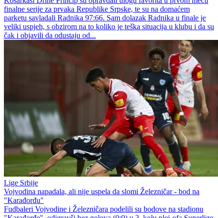
Košarkaši Drine Princip su opravdali ulogu favorita u prvom meču
finalne serije za prvaka Republike Srpske, te su na domaćem
parketu savladali Radnika 97:66. Sam dolazak Radnika u finale je
veliki uspjeh, s obzirom na to koliko je teška situacija u klubu i da su
čak i objavili da odustaju od...
Lige Srbije
Vojvodina napadala, ali nije uspela da slomi Železničar - bod na
"Karađorđu"
Fudbaleri Vojvodine i Železničara podelili su bodove na stadionu
"Karađorđe", odigravši bez golova (0:0) u 3. kolu plej-ofa Superlige