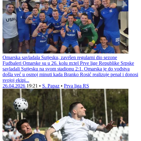
Omarska savladala Sutjesku, završen regularni dio sezone
Fudbaleri Omarske su u 26. kolu m:tel Prve lige Republike Srpske
savladali Sutjesku na svom stadionu 2:1. Omarska je do vođstva
došla već u osmoj minuti kada Branko Rosić realizuje penal i donosi
svojoj ekipi...
26.04.2026
19:21
•
S. Papaz
•
Prva liga RS