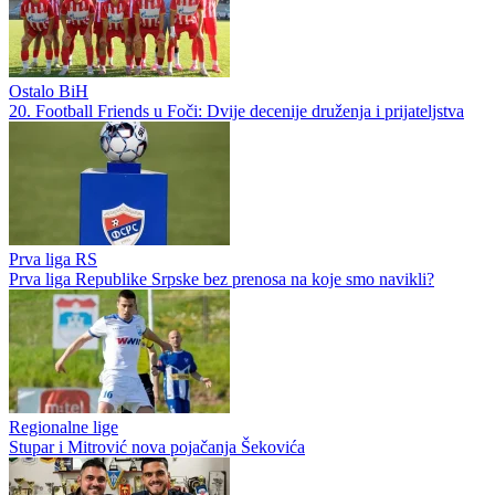
Ostalo BiH
20. Football Friends u Foči: Dvije decenije druženja i prijateljstva
Prva liga RS
Prva liga Republike Srpske bez prenosa na koje smo navikli?
Regionalne lige
Stupar i Mitrović nova pojačanja Šekovića