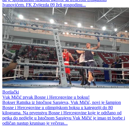
Ivanovićem. FK Zvijezda 09 želi gospodinu...
Borilački
Vuk Mičić prvak Bosne i Hercegovine u boksu!
Bokser Ratnika iz Istočnog Sarajeva, Vuk Mičić, novi je šampion
Bosne i Hercegovine u olimpijskom boksu u kategoriji do 80
kilograma. Na prvenstvu Bosne i Hercegovine koje je održano od
petka do nedjelje u Istočnom Sarajevu Vuk Mičić je imao tri borbe i
odličan nastup krunisao je večeras...