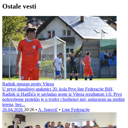
Ostale vesti
Radnik siguran protiv Viteza
U prvoj današnjoj utakmici 20. kola Prve lige Federacije BiH,
Radnik iz Hadžića je savladao goste iz Viteza rezultatom 1:0. Prvo
poluvrijeme proteklo je u tvrdoj i borbenoj igri, uglavnom na sredini
terena, bez...
26.04.2026
20:26
•
A. Jugović
•
Lige Federacije