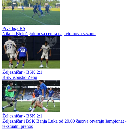
Prva liga RS
Nikola Bjeloš golom sa centra najavio novu sezonu
Željezničar - BSK 2:1
BSK ispustio Želju
Željezničar - BSK 2:1
Željezničar i BSK Banja Luka od 20.00 časova otvaraju šampionat -
tekstualni prenos