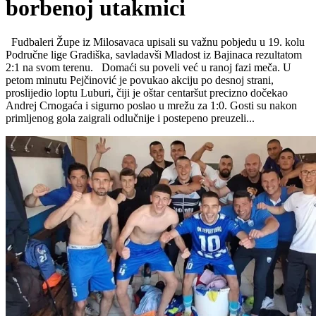
borbenoj utakmici
Fudbaleri Župe iz Milosavaca upisali su važnu pobjedu u 19. kolu
Područne lige Gradiška, savladavši Mladost iz Bajinaca rezultatom
2:1 na svom terenu. Domaći su poveli već u ranoj fazi meča. U
petom minutu Pejčinović je povukao akciju po desnoj strani,
proslijedio loptu Luburi, čiji je oštar centaršut precizno dočekao
Andrej Crnogaća i sigurno poslao u mrežu za 1:0. Gosti su nakon
primljenog gola zaigrali odlučnije i postepeno preuzeli...