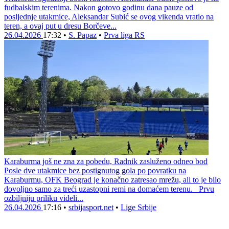
fudbalskim terenima. Nakon gotovo godinu dana pauze od
posljednje utakmice, Aleksandar Subić se ovog vikenda vratio na
teren, a ovaj put u dresu Borčeve...
26.04.2026
17:32
•
S. Papaz
•
Prva liga RS
Karaburma još ne zna za pobedu, Radnik zasluženo odneo bod
Posle dve utakmice bez postignutog gola po povratku na
Karaburmu, OFK Beograd je konačno zatresao mrežu, ali to je bilo
dovoljno samo za treći uzastopni remi na domaćem terenu. Prvu
ozbiljniju priliku videli...
26.04.2026
17:16
•
srbijasport.net
•
Lige Srbije