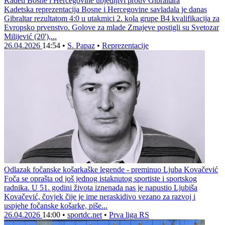
Kadeti Bosne i Hercegovine ubjedljivi protiv Gibraltara
Kadetska reprezentacija Bosne i Hercegovine savladala je danas
Gibraltar rezultatom 4:0 u utakmici 2. kola grupe B4 kvalifikacija za
Evropsko prvenstvo. Golove za mlade Zmajeve postigli su Svetozar
Milijević (20'),...
26.04.2026
14:54
•
S. Papaz
•
Reprezentacije
Odlazak fočanske košarkaške legende - preminuo Ljuba Kovačević
Foča se oprašta od još jednog istaknutog sportiste i sportskog
radnika. U 51. godini života iznenada nas je napustio Ljubiša
Kovačević, čovjek čije je ime neraskidivo vezano za razvoj i
uspjehe fočanske košarke, piše...
26.04.2026
14:00
•
sportdc.net
•
Prva liga RS