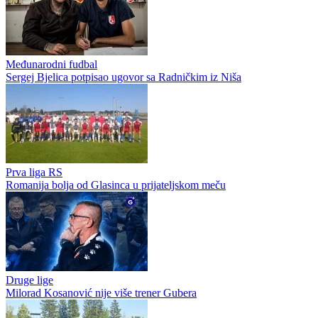
Međunarodni fudbal
Sergej Bjelica potpisao ugovor sa Radničkim iz Niša
Prva liga RS
Romanija bolja od Glasinca u prijateljskom meču
Druge lige
Milorad Kosanović nije više trener Gubera