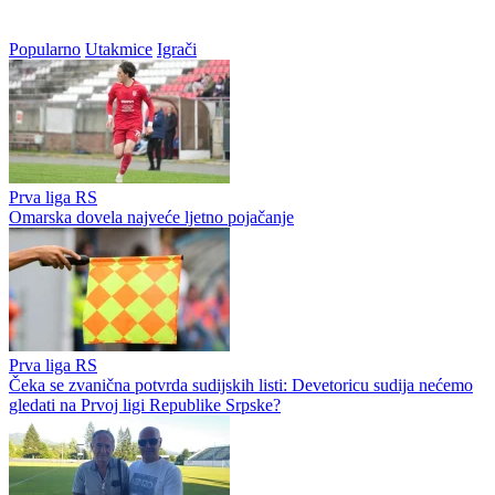
Popularno
Utakmice
Igrači
Prva liga RS
Omarska dovela najveće ljetno pojačanje
Prva liga RS
Čeka se zvanična potvrda sudijskih listi: Devetoricu sudija nećemo
gledati na Prvoj ligi Republike Srpske?