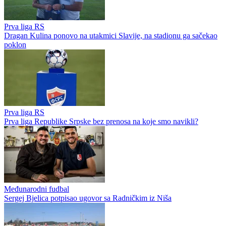
Prva liga RS
Dragan Kulina ponovo na utakmici Slavije, na stadionu ga sačekao
poklon
Prva liga RS
Prva liga Republike Srpske bez prenosa na koje smo navikli?
Međunarodni fudbal
Sergej Bjelica potpisao ugovor sa Radničkim iz Niša