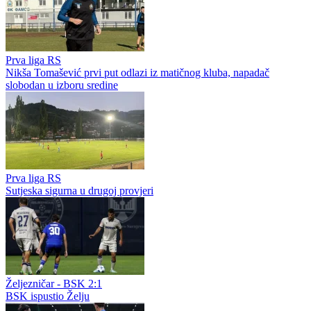
Prva liga RS
Nikša Tomašević prvi put odlazi iz matičnog kluba, napadač
slobodan u izboru sredine
Prva liga RS
Sutjeska sigurna u drugoj provjeri
Željezničar - BSK 2:1
BSK ispustio Želju