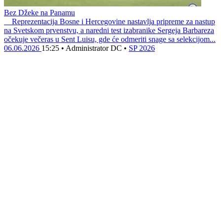
Bez Džeke na Panamu
Reprezentacija Bosne i Hercegovine nastavlja pripreme za nastup
na Svetskom prvenstvu, a naredni test izabranike Sergeja Barbareza
očekuje večeras u Sent Luisu, gde će odmeriti snage sa selekcijom...
06.06.2026
15:25
•
Administrator DC
•
SP 2026