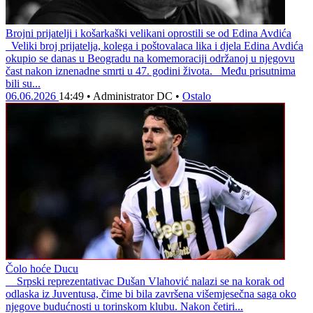
Brojni prijatelji i košarkaški velikani oprostili se od Edina Avdića
Veliki broj prijatelja, kolega i poštovalaca lika i djela Edina Avdića
okupio se danas u Beogradu na komemoraciji održanoj u njegovu
čast nakon iznenadne smrti u 47. godini života. Među prisutnima
bili su...
06.06.2026
14:49
•
Administrator DC
•
Ostalo
Čolo hoće Ducu
Srpski reprezentativac Dušan Vlahović nalazi se na korak od
odlaska iz Juventusa, čime bi bila završena višemjesečna saga oko
njegove budućnosti u torinskom klubu. Nakon četiri...