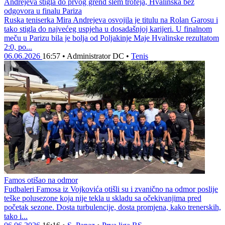
Andrejeva stigla do prvog grend slem trofeja, Hvalinska bez
odgovora u finalu Pariza
Ruska teniserka Mira Andrejeva osvojila je titulu na Rolan Garosu i
tako stigla do najvećeg uspjeha u dosadašnjoj karijeri. U finalnom
meču u Parizu bila je bolja od Poljakinje Maje Hvalinske rezultatom
2:0, po...
06.06.2026
16:57
•
Administrator DC
•
Tenis
Famos otišao na odmor
Fudbaleri Famosa iz Vojkovića otišli su i zvanično na odmor poslije
teške polusezone koja nije tekla u skladu sa očekivanjima pred
početak sezone. Dosta turbulencije, dosta promjena, kako trenerskih,
tako i...