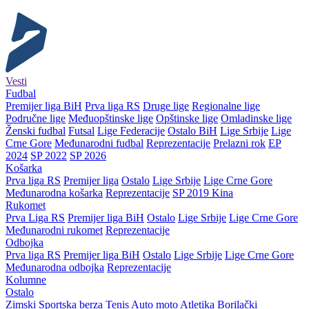
Vesti
Fudbal
Premijer liga BiH
Prva liga RS
Druge lige
Regionalne lige
Područne lige
Međuopštinske lige
Opštinske lige
Omladinske lige
Ženski fudbal
Futsal
Lige Federacije
Ostalo BiH
Lige Srbije
Lige
Crne Gore
Međunarodni fudbal
Reprezentacije
Prelazni rok
EP
2024
SP 2022
SP 2026
Košarka
Prva liga RS
Premijer liga
Ostalo
Lige Srbije
Lige Crne Gore
Međunarodna košarka
Reprezentacije
SP 2019 Kina
Rukomet
Prva Liga RS
Premijer liga BiH
Ostalo
Lige Srbije
Lige Crne Gore
Međunarodni rukomet
Reprezentacije
Odbojka
Prva liga RS
Premijer liga BiH
Ostalo
Lige Srbije
Lige Crne Gore
Međunarodna odbojka
Reprezentacije
Kolumne
Ostalo
Zimski
Sportska berza
Tenis
Auto moto
Atletika
Borilački