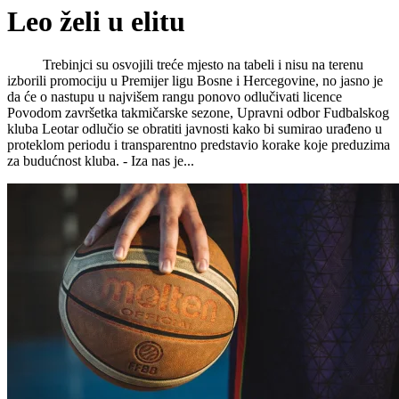
Leo želi u elitu
Trebinjci su osvojili treće mjesto na tabeli i nisu na terenu
izborili promociju u Premijer ligu Bosne i Hercegovine, no jasno je
da će o nastupu u najvišem rangu ponovo odlučivati licence
Povodom završetka takmičarske sezone, Upravni odbor Fudbalskog
kluba Leotar odlučio se obratiti javnosti kako bi sumirao urađeno u
proteklom periodu i transparentno predstavio korake koje preduzima
za budućnost kluba. ​- Iza nas je...