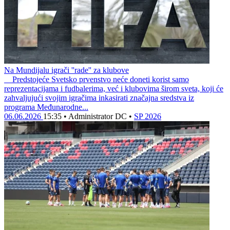
Na Mundijalu igrači ''rade'' za klubove
Predstojeće Svetsko prvenstvo neće doneti korist samo
reprezentacijama i fudbalerima, već i klubovima širom sveta, koji će
zahvaljujući svojim igračima inkasirati značajna sredstva iz
programa Međunarodne...
06.06.2026
15:35
•
Administrator DC
•
SP 2026