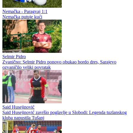
Nemačka - Paragvaj 1:1
Nemačka putuje kući
Selmir Pidro
Zvanično: Selmir Pidro ponovo obukao bordo dres, Sarajevo
ozvaničilo veliki povratak
Said Husejinović
Said Husejinović završio poglavlje u Slobodi: Legenda tuzlanskog
kluba napustila Tušanj