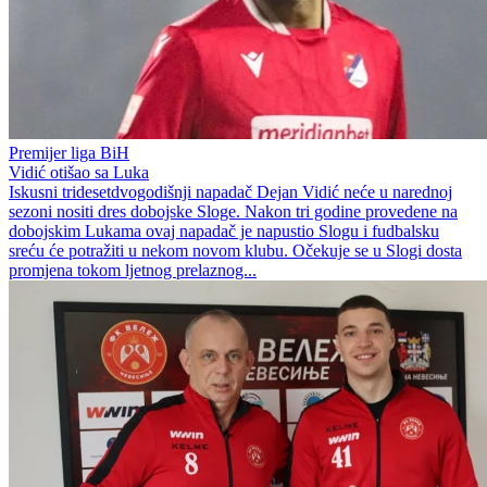
Premijer liga BiH
Vidić otišao sa Luka
Iskusni tridesetdvogodišnji napadač Dejan Vidić neće u narednoj
sezoni nositi dres dobojske Sloge. Nakon tri godine provedene na
dobojskim Lukama ovaj napadač je napustio Slogu i fudbalsku
sreću će potražiti u nekom novom klubu. Očekuje se u Slogi dosta
promjena tokom ljetnog prelaznog...