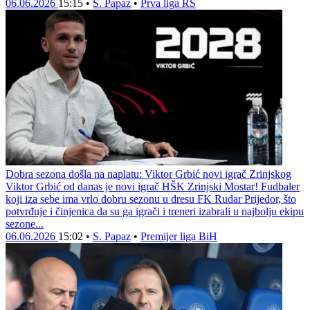
06.06.2026
15:15
•
S. Papaz
•
Prva liga RS
Dobra sezona došla na naplatu: Viktor Grbić novi igrač Zrinjskog
Viktor Grbić od danas je novi igrač HŠK Zrinjski Mostar! Fudbaler
koji iza sebe ima vrlo dobru sezonu u dresu FK Rudar Prijedor, što
potvrđuje i činjenica da su ga igrači i treneri izabrali u najbolju ekipu
sezone...
06.06.2026
15:02
•
S. Papaz
•
Premijer liga BiH