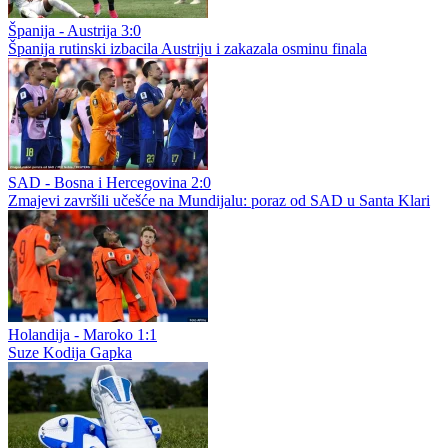
Španija - Austrija 3:0
Španija rutinski izbacila Austriju i zakazala osminu finala
SAD - Bosna i Hercegovina 2:0
Zmajevi završili učešće na Mundijalu: poraz od SAD u Santa Klari
Holandija - Maroko 1:1
Suze Kodija Gapka