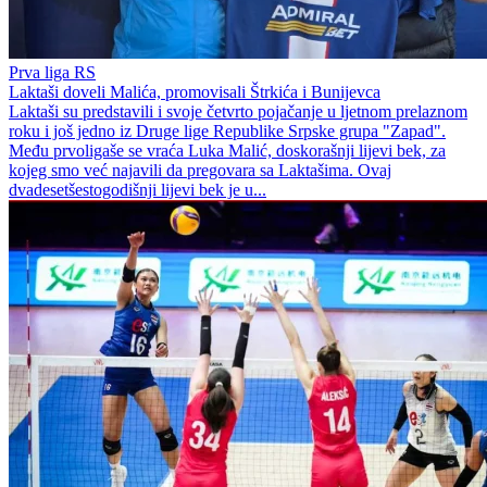
Prva liga RS
Laktaši doveli Malića, promovisali Štrkića i Bunijevca
Laktaši su predstavili i svoje četvrto pojačanje u ljetnom prelaznom
roku i još jedno iz Druge lige Republike Srpske grupa "Zapad".
Među prvoligaše se vraća Luka Malić, doskorašnji lijevi bek, za
kojeg smo već najavili da pregovara sa Laktašima. Ovaj
dvadesetšestogodišnji lijevi bek je u...