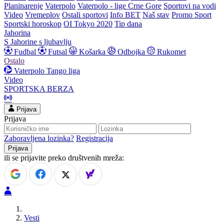
Planinarenje
Vaterpolo
Vaterpolo - lige Crne Gore
Sportovi na vodi
Video
Vremeplov
Ostali sportovi
Info BET
Naš stav
Promo Sport
Sportski horoskop
OI Tokyo 2020
Tip dana
Jahorina
S Jahorine s ljubavlju
Fudbal
Futsal
Košarka
Odbojka
Rukomet
Ostalo
Vaterpolo
Tango liga
Video
SPORTSKA BERZA
Prijava
Prijava
Zaboravljena lozinka?
Registracija
ili se prijavite preko društvenih mreža:
Vesti