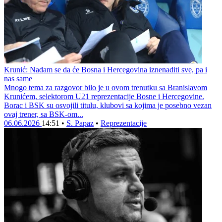
Krunić: Nadam se da će Bosna i Hercegovina iznenaditi sve, pa i
nas same
Mnogo tema za razgovor bilo je u ovom trenutku sa Branislavom
Krunićem, selektorom U21 reprezentacije Bosne i Hercegovine.
Borac i BSK su osvojili titulu, klubovi sa kojima je posebno vezan
ovaj trener, sa BSK-om...
06.06.2026
14:51
•
S. Papaz
•
Reprezentacije