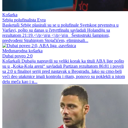
Košarka
Srbija polufinalista Evra
Basketaši Srbije plasirali su se u polufinale Svetskog prvenstva u
Varšavi, pošto su danas u četvrtfinalu savladali Holandiju sa
rezultatom 21:19.<\/p>\n\n <\/p>\n\n Šestostruki šampioni,
predvođeni Strahinjom Stojačićem, eliminisali...
Međunarodna košarka
Dubai poveo 2:0
Košarkaši Dubaija napravili su veliki korak ka tituli ABA lige pošto
su u „Koka-Kola areni“ savladali Partizan rezultatom 86:81 i poveli
sa 2:0 u finalnoj seriji pred nastavak u Beogradu. Iako su crno-beli
veći deo utakmice imali kontrolu i ritam, ponovo su poklekli u istom
delu meča kao i u...