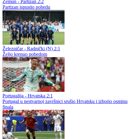
Zemun - Partizan 2:2
Partizan ispustio pobedu
Železničar - Radnički (N) 2:1
Željo krenuo pobedom
Portugalija - Hrvatska 2:1
Portugal u nestvarnoj završnici srušio Hrvatsku i izborio osminu
finala