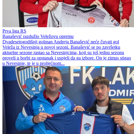
Prva liga RS
Banašević razdužio Veležovu opremu
Dvadesetogodišnji golman Andreja Banašević neće čuvati gol
Veleža iz Nevesinja u novoj sezoni. Banašević se po završetku
aktuelne sezone rastao sa Nevesinjcima, koji su još jednu sezonu
proveli u borbi za opstanak i uspjeli da ga izbore. On je zimus stigao
u Nevesinje, te je u proljećnom...