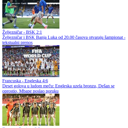
Željezničar - BSK 2:1
Željezničar i BSK Banja Luka od 20.00 časova otvaraju šampionat -
tekstualni prenos
Francuska - Engleska 4:6
Deset golova u ludom meču: Engleska uzela bronzu, Dešan se
oprostio, Mbape poslao poruku