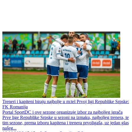
Treneri i kapiteni biraju najbolje u m:tel Prvoj ligi Republike Srpske:
FK Romanija
Portal SportDC i ove sezone organizuje izbor za najboljeg igrača
Prve lige Republike Srpske u sezoni na izmaku, najboljeg trenera, te
tim sezone, prema izboru kapitena i trenera prvoligaša, uz jedan glas
našeg...