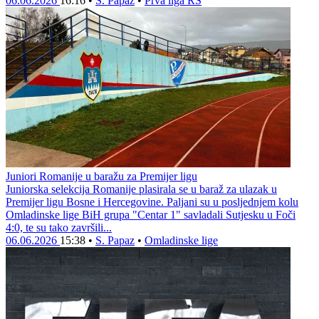
06.06.2026
16:16
•
S. Papaz
•
Prva liga RS
Juniori Romanije u baražu za Premijer ligu
Juniorska selekcija Romanije plasirala se u baraž za ulazak u
Premijer ligu Bosne i Hercegovine. Paljani su u posljednjem kolu
Omladinske lige BiH grupa "Centar 1" savladali Sutjesku u Foči
4:0, te su tako završili...
06.06.2026
15:38
•
S. Papaz
•
Omladinske lige