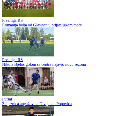
Prva liga RS
Romanija bolja od Glasinca u prijateljskom meču
Prva liga RS
Nikola Bjeloš golom sa centra najavio novu sezonu
Futsal
Željeznica angažovala Divljana i Popovića