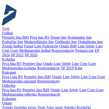
Vesti
Fudbal
Premijer liga BiH
Prva liga RS
Druge lige
Regionalne lige
Područne lige
Međuopštinske lige
Opštinske lige
Omladinske lige
Ženski fudbal
Futsal
Lige Federacije
Ostalo BiH
Lige Srbije
Lige
Crne Gore
Međunarodni fudbal
Reprezentacije
Prelazni rok
EP
2024
SP 2022
SP 2026
Košarka
Prva liga RS
Premijer liga
Ostalo
Lige Srbije
Lige Crne Gore
Međunarodna košarka
Reprezentacije
SP 2019 Kina
Rukomet
Prva Liga RS
Premijer liga BiH
Ostalo
Lige Srbije
Lige Crne Gore
Međunarodni rukomet
Reprezentacije
Odbojka
Prva liga RS
Premijer liga BiH
Ostalo
Lige Srbije
Lige Crne Gore
Međunarodna odbojka
Reprezentacije
Kolumne
Ostalo
Zimski
Sportska berza
Tenis
Auto moto
Atletika
Borilački