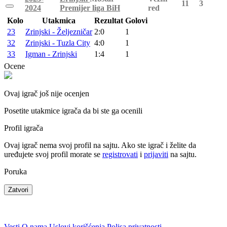
11
3
2024
Premijer liga BiH
red
Kolo
Utakmica
Rezultat
Golovi
23
Zrinjski - Željezničar
2:0
1
32
Zrinjski - Tuzla City
4:0
1
33
Igman - Zrinjski
1:4
1
Ocene
Ovaj igrač još nije ocenjen
Posetite utakmice igrača da bi ste ga ocenili
Profil igrača
Ovaj igrač nema svoj profil na sajtu. Ako ste igrač i želite da
uređujete svoj profil morate se
registrovati
i
prijaviti
na sajtu.
Poruka
Zatvori
Vesti
O nama
Uslovi korišćenja
Polisa privatnosti