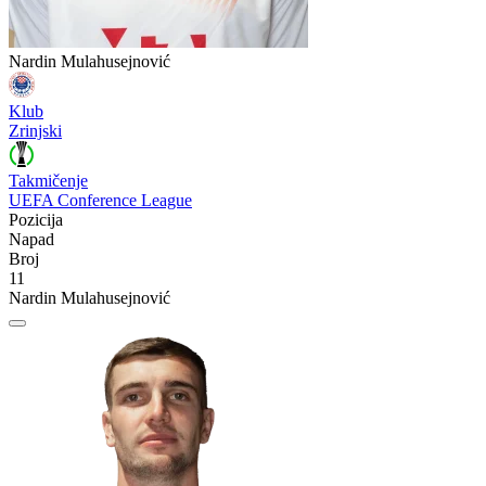
Nardin Mulahusejnović
Klub
Zrinjski
Takmičenje
UEFA Conference League
Pozicija
Napad
Broj
11
Nardin Mulahusejnović