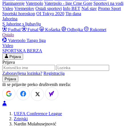
Planinarenje
Vaterpolo
Vaterpolo - lige Crne Gore
Sportovi na vodi
Video
Vremeplov
Ostali sportovi
Info BET
Naš stav
Promo Sport
Sportski horoskop
OI Tokyo 2020
Tip dana
Jahorina
S Jahorine s ljubavlju
Fudbal
Futsal
Košarka
Odbojka
Rukomet
Ostalo
Vaterpolo
Tango liga
Video
SPORTSKA BERZA
Prijava
Prijava
Zaboravljena lozinka?
Registracija
ili se prijavite preko društvenih mreža:
UEFA Conference League
Zrinjski
Nardin Mulahusejnović