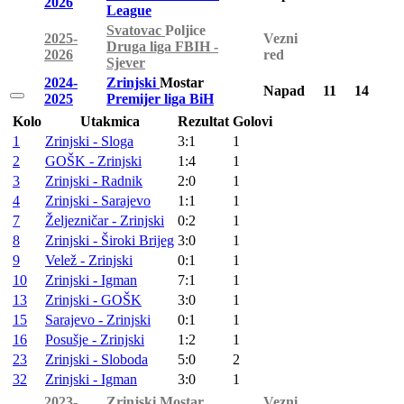
2026
League
Svatovac
Poljice
2025-
Vezni
Druga liga FBIH -
2026
red
Sjever
2024-
Zrinjski
Mostar
Napad
11
14
2025
Premijer liga BiH
Kolo
Utakmica
Rezultat
Golovi
1
Zrinjski - Sloga
3:1
1
2
GOŠK - Zrinjski
1:4
1
3
Zrinjski - Radnik
2:0
1
4
Zrinjski - Sarajevo
1:1
1
7
Željezničar - Zrinjski
0:2
1
8
Zrinjski - Široki Brijeg
3:0
1
9
Velež - Zrinjski
0:1
1
10
Zrinjski - Igman
7:1
1
13
Zrinjski - GOŠK
3:0
1
15
Sarajevo - Zrinjski
0:1
1
16
Posušje - Zrinjski
1:2
1
23
Zrinjski - Sloboda
5:0
2
32
Zrinjski - Igman
3:0
1
2023-
Zrinjski
Mostar
Vezni