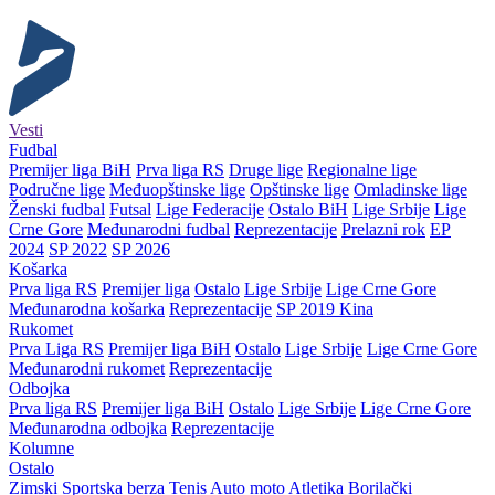
Vesti
Fudbal
Premijer liga BiH
Prva liga RS
Druge lige
Regionalne lige
Područne lige
Međuopštinske lige
Opštinske lige
Omladinske lige
Ženski fudbal
Futsal
Lige Federacije
Ostalo BiH
Lige Srbije
Lige
Crne Gore
Međunarodni fudbal
Reprezentacije
Prelazni rok
EP
2024
SP 2022
SP 2026
Košarka
Prva liga RS
Premijer liga
Ostalo
Lige Srbije
Lige Crne Gore
Međunarodna košarka
Reprezentacije
SP 2019 Kina
Rukomet
Prva Liga RS
Premijer liga BiH
Ostalo
Lige Srbije
Lige Crne Gore
Međunarodni rukomet
Reprezentacije
Odbojka
Prva liga RS
Premijer liga BiH
Ostalo
Lige Srbije
Lige Crne Gore
Međunarodna odbojka
Reprezentacije
Kolumne
Ostalo
Zimski
Sportska berza
Tenis
Auto moto
Atletika
Borilački