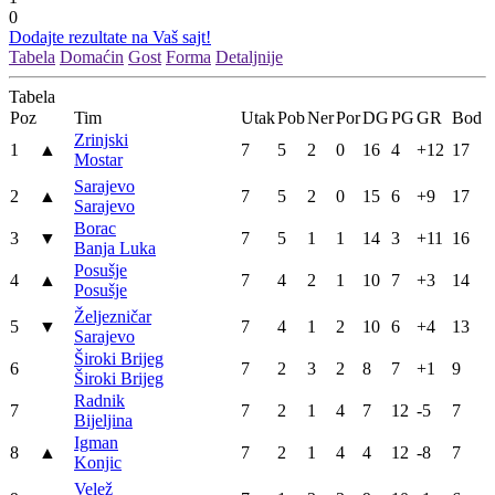
0
Dodajte rezultate na Vaš sajt!
Tabela
Domaćin
Gost
Forma
Detaljnije
Tabela
Poz
Tim
Utak
Pob
Ner
Por
DG
PG
GR
Bod
Zrinjski
1
▲
7
5
2
0
16
4
+12
17
Mostar
Sarajevo
2
▲
7
5
2
0
15
6
+9
17
Sarajevo
Borac
3
▼
7
5
1
1
14
3
+11
16
Banja Luka
Posušje
4
▲
7
4
2
1
10
7
+3
14
Posušje
Željezničar
5
▼
7
4
1
2
10
6
+4
13
Sarajevo
Široki Brijeg
6
7
2
3
2
8
7
+1
9
Široki Brijeg
Radnik
7
7
2
1
4
7
12
-5
7
Bijeljina
Igman
8
▲
7
2
1
4
4
12
-8
7
Konjic
Velež