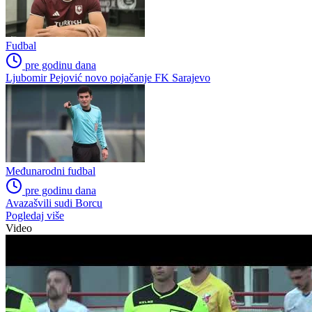
Premijer liga BiH
pre godinu dana
Kolin Sidorf na Grbavici
Premijer liga BiH
pre godinu dana
Tičinović napustio Zrinjski
Fudbal