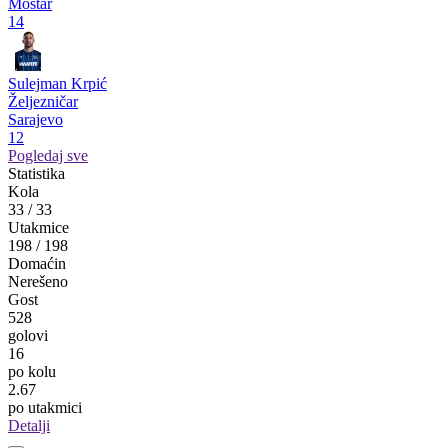
Velež
Mostar
19
Đorđi Gulijašvili
Sarajevo
Sarajevo
16
Đorđe Despotović
Borac
Banja Luka
15
Nardin Mulahusejnović
Zrinjski
Mostar
14