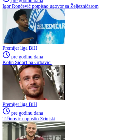
Počela nova sezona:
Rođeni osigurali budućnost:
Željezničar na Grbavici
Potpisao talentirani Faris
savladao BSK
Dževahirić
Preporučuje ContentExchange
Niži rang
Prva liga Republike Srpske
Prva liga FBiH
Poslednje vesti
Premijer liga BiH
pre godinu dana
Igor Rončević potpisao ugovor sa Željezničarom