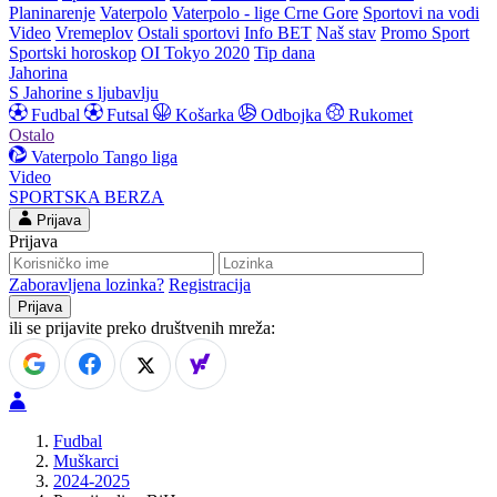
Planinarenje
Vaterpolo
Vaterpolo - lige Crne Gore
Sportovi na vodi
Video
Vremeplov
Ostali sportovi
Info BET
Naš stav
Promo Sport
Sportski horoskop
OI Tokyo 2020
Tip dana
Jahorina
S Jahorine s ljubavlju
Fudbal
Futsal
Košarka
Odbojka
Rukomet
Ostalo
Vaterpolo
Tango liga
Video
SPORTSKA BERZA
Prijava
Prijava
Zaboravljena lozinka?
Registracija
ili se prijavite preko društvenih mreža:
Fudbal
Muškarci
2024-2025