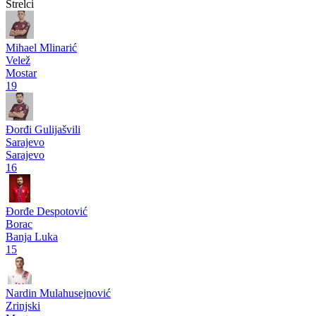
Premijer liga BiH
Sloboda
2
2
Igman
Pogledaj više
Strelci
Mihael Mlinarić