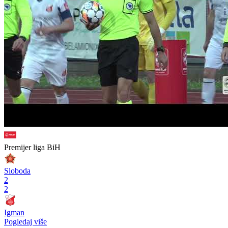
pre godinu dana
Ljubomir Pejović novo pojačanje FK Sarajevo
Međunarodni fudbal
pre godinu dana
Avazašvili sudi Borcu
Pogledaj više
Video