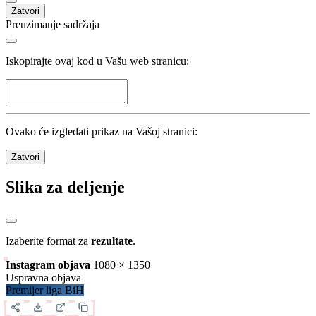
Sulejman Krpić
Željezničar
Sarajevo
12
Pogledaj sve
Statistika
Kola
33
/
33
Utakmice
198
/
198
Domaćin
Nerešeno
Gost
528
golovi
16
po kolu
2.67
po utakmici
Detalji
Zatvori
Preuzimanje sadržaja