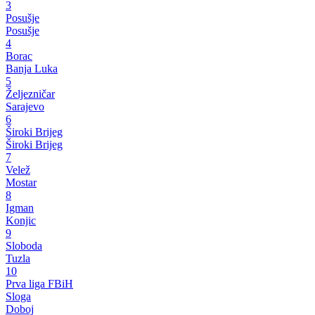
3
Posušje
Posušje
4
Borac
Banja Luka
5
Željezničar
Sarajevo
6
Široki Brijeg
Široki Brijeg
7
Velež
Mostar
8
Igman
Konjic
9
Sloboda
Tuzla
10
Prva liga FBiH
Sloga
Doboj