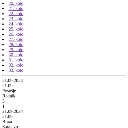
20. kolo
21. kolo
22. kolo
23. kolo
24. kolo
25. kolo
26. kolo
27. kolo
28. kolo
29. kolo
30. kolo
31. kolo
32. kolo
33. kolo
21.09.2024
21.09
Posušje
Radnik
3
1
21.09.2024
21.09
Borac
Sarajevo