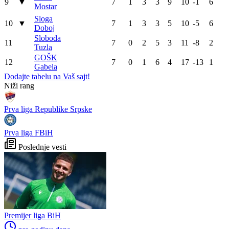
9
▼
7
1
3
3
9
10
-1
6
Mostar
Sloga
10
▼
7
1
3
3
5
10
-5
6
Doboj
Sloboda
11
7
0
2
5
3
11
-8
2
Tuzla
GOŠK
12
7
0
1
6
4
17
-13
1
Gabela
Dodajte tabelu na Vaš sajt!
WEB PREPORUKE
Novi kaos u američkom
Salah nije promijenio samo
sportu: NBA košarkaš želi
klub, nego i budućnost
igrati za žensku NBA ligu
jednog grada
Objavljeno koje države
UEFA pokreće istragu: Je li
podržavaju Infantina, a koje
Infantino namjeravao prodati
traže promjene: HNS odavno
prava na Svjetsko prvenstvo
zauzeo stranu
ispod cijene?