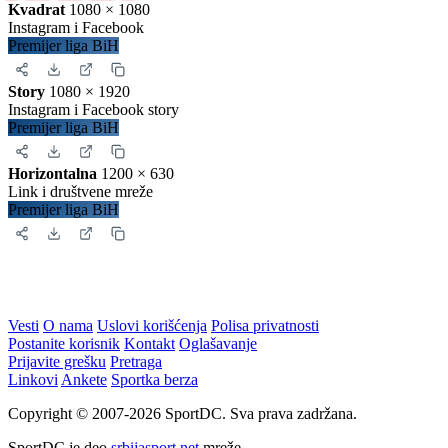
Iskopirajte ovaj kod u Vašu web stranicu:
Ovako će izgledati prikaz na Vašoj stranici:
Zatvori
Slika za deljenje
Izaberite format za
rezultate
.
Instagram objava
1080 × 1350
Uspravna objava
Premijer liga BiH
Kvadrat
1080 × 1080
Instagram i Facebook
Premijer liga BiH