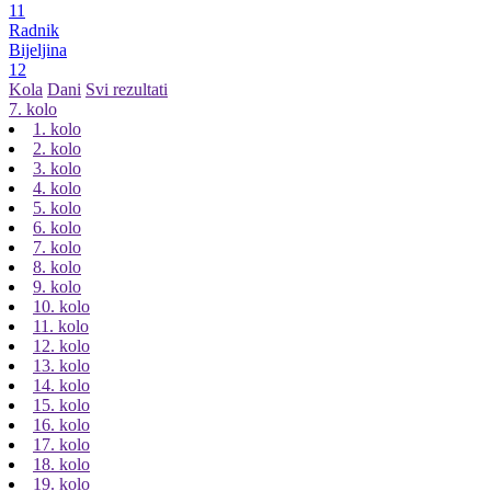
11
Radnik
Bijeljina
12
Kola
Dani
Svi rezultati
7. kolo
1. kolo
2. kolo
3. kolo
4. kolo
5. kolo
6. kolo
7. kolo
8. kolo
9. kolo
10. kolo
11. kolo
12. kolo
13. kolo
14. kolo
15. kolo
16. kolo
17. kolo
18. kolo
19. kolo