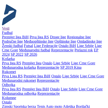
Vesti
Fudbal
Premijer liga BiH
Prva liga RS
Druge lige
Regionalne lige
Područne lige
Međuopštinske lige
Opštinske lige
Omladinske lige
Ženski fudbal
Futsal
Lige Federacije
Ostalo BiH
Lige Srbije
Lige
Crne Gore
Međunarodni fudbal
Reprezentacije
Prelazni rok
EP
2024
SP 2022
SP 2026
Košarka
Prva liga RS
Premijer liga
Ostalo
Lige Srbije
Lige Crne Gore
Međunarodna košarka
Reprezentacije
SP 2019 Kina
Rukomet
Prva Liga RS
Premijer liga BiH
Ostalo
Lige Srbije
Lige Crne Gore
Međunarodni rukomet
Reprezentacije
Odbojka
Prva liga RS
Premijer liga BiH
Ostalo
Lige Srbije
Lige Crne Gore
Međunarodna odbojka
Reprezentacije
Kolumne
Ostalo
Zimski
Sportska berza
Tenis
Auto moto
Atletika
Borilački