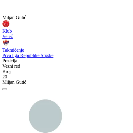
Miljan Gutić
Klub
Velež
Takmičenje
Prva liga Republike Srpske
Pozicija
Vezni red
Broj
20
Miljan Gutić