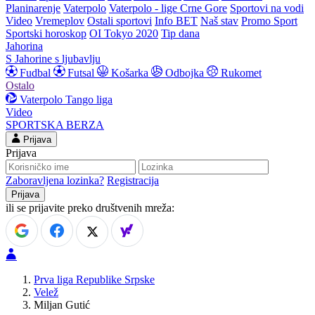
Planinarenje
Vaterpolo
Vaterpolo - lige Crne Gore
Sportovi na vodi
Video
Vremeplov
Ostali sportovi
Info BET
Naš stav
Promo Sport
Sportski horoskop
OI Tokyo 2020
Tip dana
Jahorina
S Jahorine s ljubavlju
Fudbal
Futsal
Košarka
Odbojka
Rukomet
Ostalo
Vaterpolo
Tango liga
Video
SPORTSKA BERZA
Prijava
Prijava
Zaboravljena lozinka?
Registracija
ili se prijavite preko društvenih mreža:
Prva liga Republike Srpske
Velež
Miljan Gutić