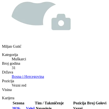
Miljan Gutić
Kategorija
Muškarci
Broj godina
31
Država
Bosna i Hercegovina
Pozicija
Vezni red
Visina
Karijera
Sezona
Tim / Takmičenje
Pozicija
Broj
Golovi
2026-
Velež
Nevesinje
Vezni