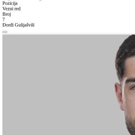
Pozicija
Vezni red
Broj
7
Đorđi Gulijašvili