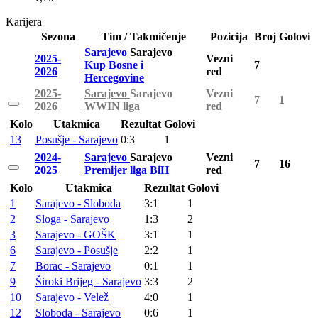
Karijera
Sezona
Tim / Takmičenje
Pozicija
Broj
Golovi
Sarajevo
Sarajevo
2025-
Vezni
Kup Bosne i
7
2026
red
Hercegovine
2025-
Sarajevo
Sarajevo
Vezni
7
1
2026
WWIN liga
red
Kolo
Utakmica
Rezultat
Golovi
13
Posušje - Sarajevo
0:3
1
2024-
Sarajevo
Sarajevo
Vezni
7
16
2025
Premijer liga BiH
red
Kolo
Utakmica
Rezultat
Golovi
1
Sarajevo - Sloboda
3:1
1
2
Sloga - Sarajevo
1:3
2
3
Sarajevo - GOŠK
3:1
1
6
Sarajevo - Posušje
2:2
1
7
Borac - Sarajevo
0:1
1
9
Široki Brijeg - Sarajevo
3:3
2
10
Sarajevo - Velež
4:0
1
12
Sloboda - Sarajevo
0:6
1