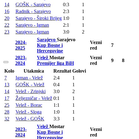
14
GOŠK - Sarajevo
0:3
1
16
Radnik - Sarajevo
2:3
1
20
Sarajevo - Široki Brijeg
1:0
1
22
Sarajevo - Igman
2:1
1
23
Sarajevo - Igman
3:0
2
Sarajevo
Sarajevo
2024-
Vezni
Kup Bosne i
7
2025
red
Hercegovine
2023-
Velež
Mostar
Vezni
9
8
2024
Premijer liga BiH
red
Kolo
Utakmica
Rezultat
Golovi
7
Igman - Velež
2:4
1
13
GOŠK - Velež
0:4
1
14
Velež - Zrinjski
3:0
2
17
Željezničar - Velež
0:1
1
25
Velež - Borac
1:1
1
28
Velež - Sloga
1:0
1
32
Velež - GOŠK
3:3
1
Velež
Mostar
2023-
Vezni
Kup Bosne i
2024
red
Hercegovine