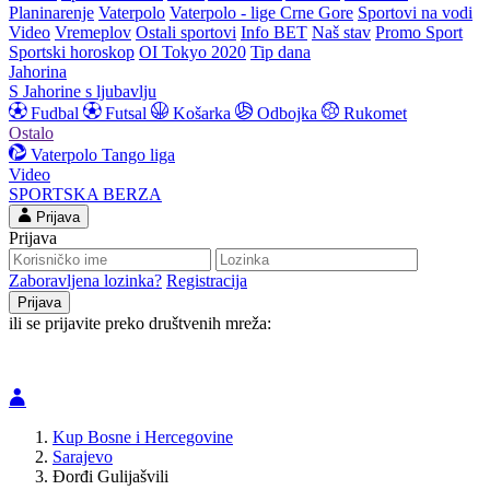
Planinarenje
Vaterpolo
Vaterpolo - lige Crne Gore
Sportovi na vodi
Video
Vremeplov
Ostali sportovi
Info BET
Naš stav
Promo Sport
Sportski horoskop
OI Tokyo 2020
Tip dana
Jahorina
S Jahorine s ljubavlju
Fudbal
Futsal
Košarka
Odbojka
Rukomet
Ostalo
Vaterpolo
Tango liga
Video
SPORTSKA BERZA
Prijava
Prijava
Zaboravljena lozinka?
Registracija
ili se prijavite preko društvenih mreža:
Kup Bosne i Hercegovine
Sarajevo
Đorđi Gulijašvili