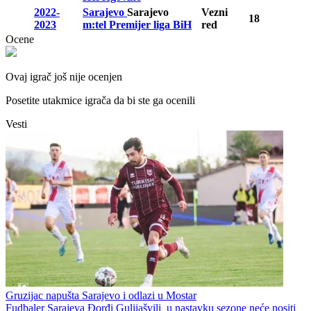
2022-
Sarajevo
Sarajevo
Vezni
18
2023
m:tel Premijer liga BiH
red
Ocene
Ovaj igrač još nije ocenjen
Posetite utakmice igrača da bi ste ga ocenili
Vesti
Gruzijac napušta Sarajevo i odlazi u Mostar
Fudbaler Sarajeva Đorđi Gulijašvili u nastavku sezone neće nositi