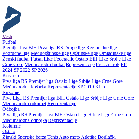
Vesti
Fudbal
Premijer liga BiH
Prva liga RS
Druge lige
Regionalne lige
Područne lige
Međuopštinske lige
Opštinske lige
Omladinske lige
Ženski fudbal
Futsal
Lige Federacije
Ostalo BiH
Lige Srbije
Lige
Crne Gore
Međunarodni fudbal
Reprezentacije
Prelazni rok
EP
2024
SP 2022
SP 2026
Košarka
Prva liga RS
Premijer liga
Ostalo
Lige Srbije
Lige Crne Gore
Međunarodna košarka
Reprezentacije
SP 2019 Kina
Rukomet
Prva Liga RS
Premijer liga BiH
Ostalo
Lige Srbije
Lige Crne Gore
Međunarodni rukomet
Reprezentacije
Odbojka
Prva liga RS
Premijer liga BiH
Ostalo
Lige Srbije
Lige Crne Gore
Međunarodna odbojka
Reprezentacije
Kolumne
Ostalo
Zimski
Sportska berza
Tenis
Auto moto
Atletika
Borilački