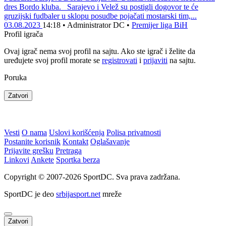
dres Bordo kluba. Sarajevo i Velež su postigli dogovor te će
gruzijski fudbaler u sklopu posudbe pojačati mostarski tim,...
03.08.2023
14:18
•
Administrator DC
•
Premijer liga BiH
Profil igrača
Ovaj igrač nema svoj profil na sajtu. Ako ste igrač i želite da
uređujete svoj profil morate se
registrovati
i
prijaviti
na sajtu.
Poruka
Zatvori
Vesti
O nama
Uslovi korišćenja
Polisa privatnosti
Postanite korisnik
Kontakt
Oglašavanje
Prijavite grešku
Pretraga
Linkovi
Ankete
Sportka berza
Copyright © 2007-2026 SportDC. Sva prava zadržana.
SportDC je deo
srbijasport.net
mreže
Zatvori