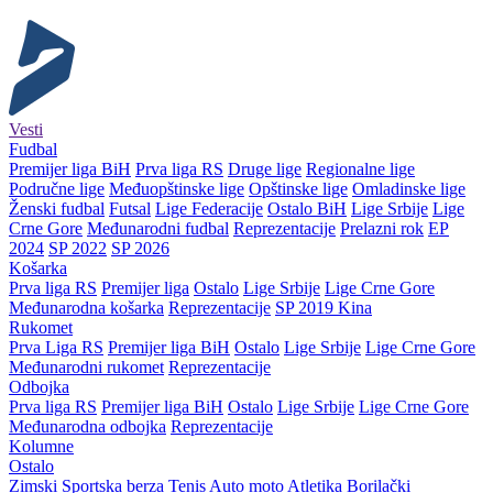
Vesti
Fudbal
Premijer liga BiH
Prva liga RS
Druge lige
Regionalne lige
Područne lige
Međuopštinske lige
Opštinske lige
Omladinske lige
Ženski fudbal
Futsal
Lige Federacije
Ostalo BiH
Lige Srbije
Lige
Crne Gore
Međunarodni fudbal
Reprezentacije
Prelazni rok
EP
2024
SP 2022
SP 2026
Košarka
Prva liga RS
Premijer liga
Ostalo
Lige Srbije
Lige Crne Gore
Međunarodna košarka
Reprezentacije
SP 2019 Kina
Rukomet
Prva Liga RS
Premijer liga BiH
Ostalo
Lige Srbije
Lige Crne Gore
Međunarodni rukomet
Reprezentacije
Odbojka
Prva liga RS
Premijer liga BiH
Ostalo
Lige Srbije
Lige Crne Gore
Međunarodna odbojka
Reprezentacije
Kolumne
Ostalo
Zimski
Sportska berza
Tenis
Auto moto
Atletika
Borilački