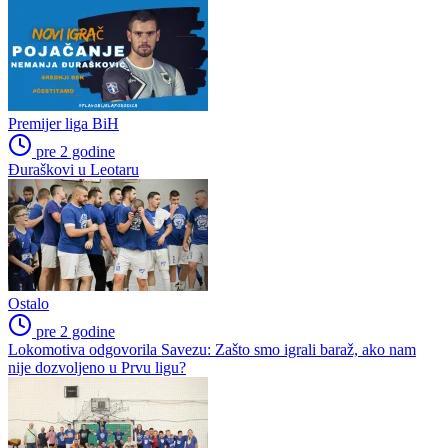
Premijer liga BiH
pre 2 godine
Đuraškovi u Leotaru
Ostalo
pre 2 godine
Lokomotiva odgovorila Savezu: Zašto smo igrali baraž, ako nam
nije dozvoljeno u Prvu ligu?