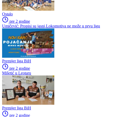
Ostalo
pre 2 godine
Umičević: Propisi su jasni,Lokomotiva ne može u prvu ligu
Premijer liga BiH
pre 2 godine
Mišetić u Leotaru
Premijer liga BiH
pre 2 godine