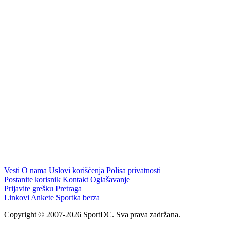
WEB PREPORUKE
Horde zla neće u Mostar:
VIDEO | Rožman pred Čelik:
"Napravili ste ogromnu
"Igramo kod kuće i imamo
pogrešku"
puno toga za pokazati"