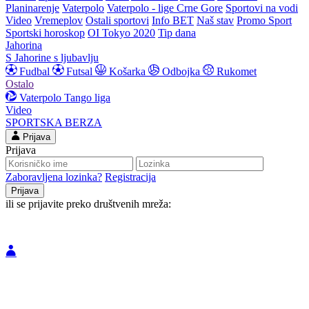
Planinarenje
Vaterpolo
Vaterpolo - lige Crne Gore
Sportovi na vodi
Video
Vremeplov
Ostali sportovi
Info BET
Naš stav
Promo Sport
Sportski horoskop
OI Tokyo 2020
Tip dana
Jahorina
S Jahorine s ljubavlju
Fudbal
Futsal
Košarka
Odbojka
Rukomet
Ostalo
Vaterpolo
Tango liga
Video
SPORTSKA BERZA
Prijava
Prijava
Zaboravljena lozinka?
Registracija
ili se prijavite preko društvenih mreža: