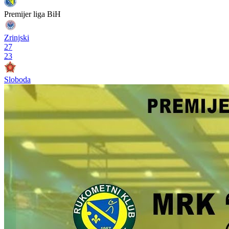
Premijer liga BiH
Zrinjski
27
23
Sloboda