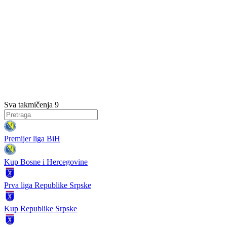
Sva takmičenja
9
Premijer liga BiH
Kup Bosne i Hercegovine
Prva liga Republike Srpske
Kup Republike Srpske