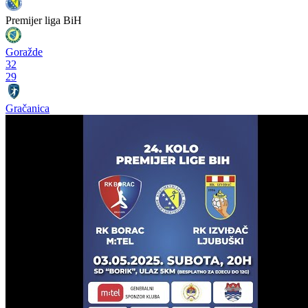
Premijer liga BiH
Goražde
32
29
Gračanica