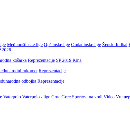
ige
Međuopštinske lige
Opštinske lige
Omladinske lige
Ženski fudbal
P 2026
rodna košarka
Reprezentacije
SP 2019 Kina
eđunarodni rukomet
Reprezentacije
đunarodna odbojka
Reprezentacije
je
Vaterpolo
Vaterpolo - lige Crne Gore
Sportovi na vodi
Video
Vremep