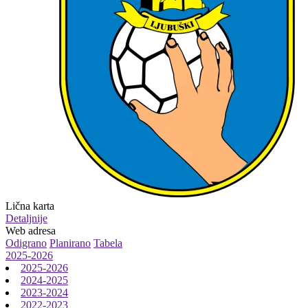
Lična karta
Detaljnije
Web adresa
Odigrano
Planirano
Tabela
2025-2026
2025-2026
2024-2025
2023-2024
2022-2023