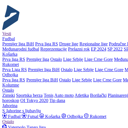
Vesti
Fudbal
Premijer liga BiH
Prva liga RS
Druge lige
Regionalne lige
Područne l
Međunarodni fudbal
Reprezentacije
Prelazni rok
EP 2024
SP 2022
S
Košarka
Prva liga RS
Premijer liga
Ostalo
Lige Srbije
Lige Crne Gore
Međuna
Rukomet
Prva Liga RS
Premijer liga BiH
Ostalo
Lige Srbije
Lige Crne Gore
M
Odbojka
Prva liga RS
Premijer liga BiH
Ostalo
Lige Srbije
Lige Crne Gore
Me
Kolumne
Ostalo
Zimski
Sportska berza
Tenis
Auto moto
Atletika
Borilački
Planinaren
horoskop
OI Tokyo 2020
Tip dana
Jahorina
S Jahorine s ljubavlju
Fudbal
Futsal
Košarka
Odbojka
Rukomet
Ostalo
Vaterpolo
Tango liga