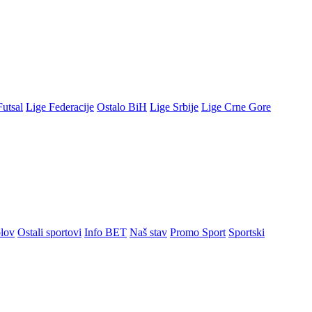
Futsal
Lige Federacije
Ostalo BiH
Lige Srbije
Lige Crne Gore
lov
Ostali sportovi
Info BET
Naš stav
Promo Sport
Sportski