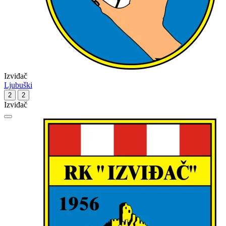
Izviđač
Ljubuški
2
2
Izviđač