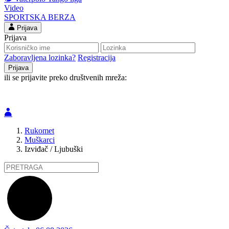
Video
SPORTSKA BERZA
Prijava
Prijava
Zaboravljena lozinka?
Registracija
ili se prijavite preko društvenih mreža:
Rukomet
Muškarci
Izviđač / Ljubuški