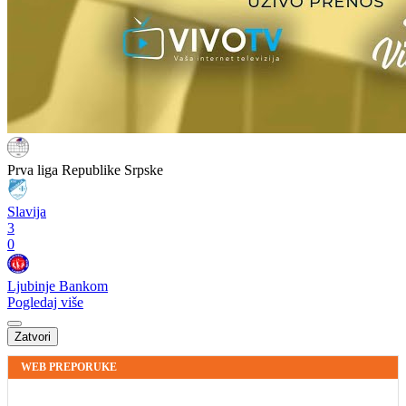
Prva liga Republike Srpske
Slavija
3
0
Ljubinje Bankom
Pogledaj više
Zatvori
WEB PREPORUKE