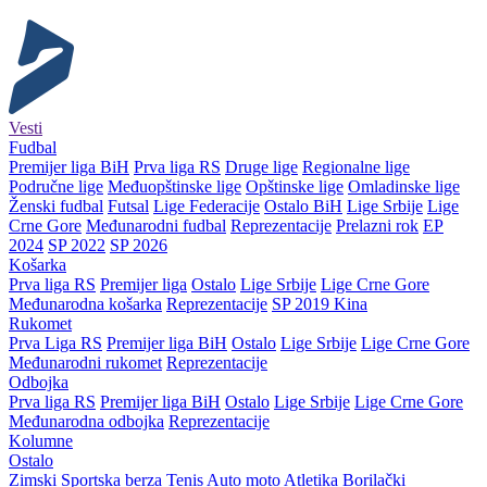
Vesti
Fudbal
Premijer liga BiH
Prva liga RS
Druge lige
Regionalne lige
Područne lige
Međuopštinske lige
Opštinske lige
Omladinske lige
Ženski fudbal
Futsal
Lige Federacije
Ostalo BiH
Lige Srbije
Lige
Crne Gore
Međunarodni fudbal
Reprezentacije
Prelazni rok
EP
2024
SP 2022
SP 2026
Košarka
Prva liga RS
Premijer liga
Ostalo
Lige Srbije
Lige Crne Gore
Međunarodna košarka
Reprezentacije
SP 2019 Kina
Rukomet
Prva Liga RS
Premijer liga BiH
Ostalo
Lige Srbije
Lige Crne Gore
Međunarodni rukomet
Reprezentacije
Odbojka
Prva liga RS
Premijer liga BiH
Ostalo
Lige Srbije
Lige Crne Gore
Međunarodna odbojka
Reprezentacije
Kolumne
Ostalo
Zimski
Sportska berza
Tenis
Auto moto
Atletika
Borilački