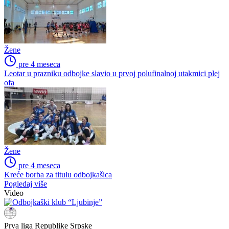
Žene
pre 4 meseca
Leotar u prazniku odbojke slavio u prvoj polufinalnoj utakmici plej
ofa
Žene
pre 4 meseca
Kreće borba za titulu odbojkašica
Pogledaj više
Video
Prva liga Republike Srpske