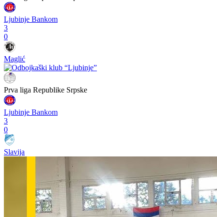
Ljubinje Bankom
3
0
Maglić
Prva liga Republike Srpske
Ljubinje Bankom
3
0
Slavija