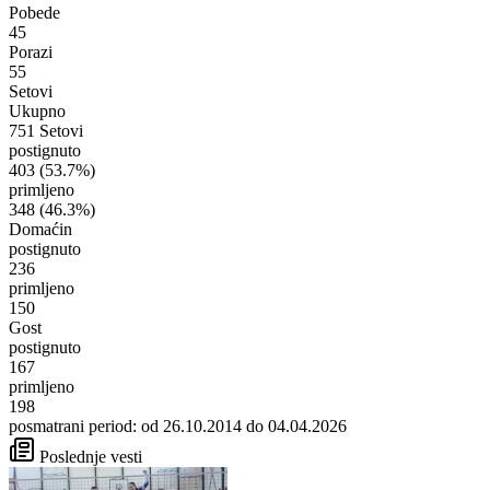
Pobede
45
Porazi
55
Setovi
Ukupno
751 Setovi
postignuto
403
(53.7%)
primljeno
348
(46.3%)
Domaćin
postignuto
236
primljeno
150
Gost
postignuto
167
primljeno
198
posmatrani period: od 26.10.2014 do 04.04.2026
Poslednje vesti