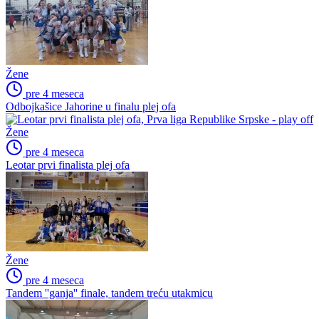
Žene
pre 4 meseca
Odbojkašice Jahorine u finalu plej ofa
Žene
pre 4 meseca
Leotar prvi finalista plej ofa
Žene
pre 4 meseca
Tandem ''ganja'' finale, tandem treću utakmicu