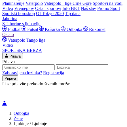
Planinarenje
Vaterpolo
Vaterpolo - lige Crne Gore
Sportovi na vodi
Video
Vremeplov
Ostali sportovi
Info BET
Naš stav
Promo Sport
Sportski horoskop
OI Tokyo 2020
Tip dana
Jahorina
S Jahorine s ljubavlju
Fudbal
Futsal
Košarka
Odbojka
Rukomet
Ostalo
Vaterpolo
Tango liga
Video
SPORTSKA BERZA
Prijava
Prijava
Zaboravljena lozinka?
Registracija
ili se prijavite preko društvenih mreža:
Odbojka
Žene
Ljubinje / Ljubinje