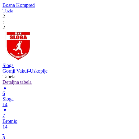
Bosna Kompred
Tuzla
2
:
2
Sloga
Gornji Vakuf-Uskoplje
Tabela
Detaljna tabela
▲
6
Sloga
14
▼
7
Brotnjo
14
8