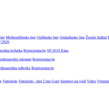
ige
Međuopštinske lige
Opštinske lige
Omladinske lige
Ženski fudbal
P 2026
rodna košarka
Reprezentacije
SP 2019 Kina
eđunarodni rukomet
Reprezentacije
đunarodna odbojka
Reprezentacije
je
Vaterpolo
Vaterpolo - lige Crne Gore
Sportovi na vodi
Video
Vremep