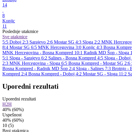
14
8
Konjic
11
Poslednje utakmice
Sve utakmice
5:5
Doboj
2:3
Sarajevo
2:6
Mostar SG
4:3
Sloga
2:2
MNK Hercegov
8:4
Mostar SG
6:5
MNK Hercegovina
3:0
Konjic
4:3
Bosna Kompre
MNK Hercegovina - Bosna Kompred 10:1
Radnik MD Šop - Sloga 
5:1
Sloga - Sarajevo 6:2
Salines - Bosna Kompred 4:5
Sloga - Doboj
2:3
MNK Hercegovina - Sloga 6:5
Bosna Kompred - Mostar SG 2:6
Bosna Kompred - Radnik MD Šop 2:4
Sloga - Salines 7:3
Brotnjo -
Kompred 2:4
Bosna Kompred - Doboj 4:2
Mostar SG - Sloga 11:2
S
Uporedni rezultati
Uporedni rezultati
H2H
40%
(60%)
Uspešnost
40%
(60%)
10
(5)
Broj utakmica