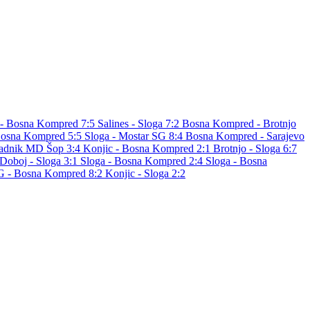
- Bosna Kompred 7:5
Salines - Sloga 7:2
Bosna Kompred - Brotnjo
Bosna Kompred 5:5
Sloga - Mostar SG 8:4
Bosna Kompred - Sarajevo
Radnik MD Šop 3:4
Konjic - Bosna Kompred 2:1
Brotnjo - Sloga 6:7
Doboj - Sloga 3:1
Sloga - Bosna Kompred 2:4
Sloga - Bosna
G - Bosna Kompred 8:2
Konjic - Sloga 2:2