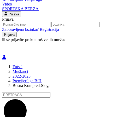
Video
SPORTSKA BERZA
Prijava
Prijava
Zaboravljena lozinka?
Registracija
ili se prijavite preko društvenih mreža:
Futsal
Muškarci
2022-2023
Premijer liga BiH
Bosna Kompred-Sloga