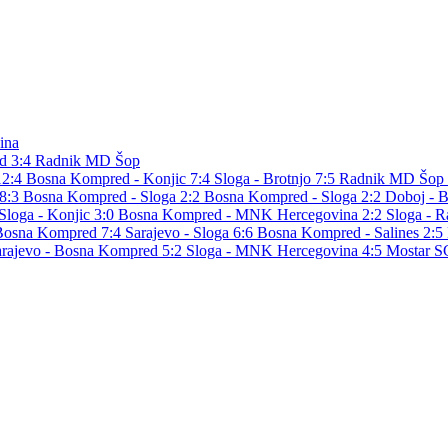
ina
d
3:4
Radnik MD Šop
12:4
Bosna Kompred - Konjic 7:4
Sloga - Brotnjo 7:5
Radnik MD Šop 
 8:3
Bosna Kompred - Sloga 2:2
Bosna Kompred - Sloga 2:2
Doboj - 
Sloga - Konjic 3:0
Bosna Kompred - MNK Hercegovina 2:2
Sloga - 
 Bosna Kompred 7:4
Sarajevo - Sloga 6:6
Bosna Kompred - Salines 2:5
arajevo - Bosna Kompred 5:2
Sloga - MNK Hercegovina 4:5
Mostar S