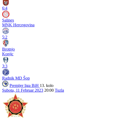
6:4
Salines
MNK Hercegovina
5:2
Brotnjo
Konjic
3:3
Radnik MD Šop
Premijer liga BiH
13. kolo
Subota, 11 Februar 2023
20:00
Tuzla