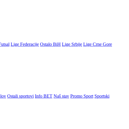
Futsal
Lige Federacije
Ostalo BiH
Lige Srbije
Lige Crne Gore
lov
Ostali sportovi
Info BET
Naš stav
Promo Sport
Sportski