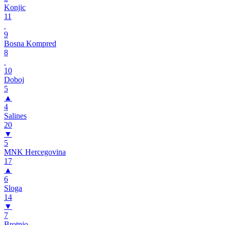
Konjic
11
9
Bosna Kompred
8
10
Doboj
5
▲
4
Salines
20
▼
5
MNK Hercegovina
17
▲
6
Sloga
14
▼
7
Brotnjo