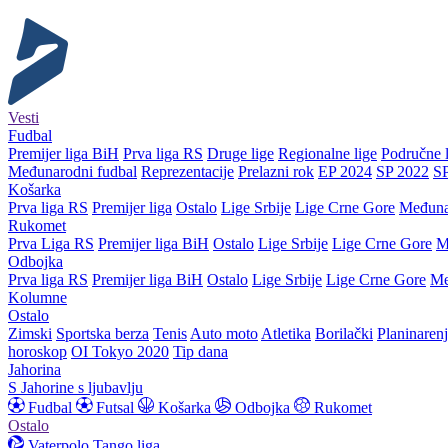
Vesti
Fudbal
Premijer liga BiH
Prva liga RS
Druge lige
Regionalne lige
Područne l
Međunarodni fudbal
Reprezentacije
Prelazni rok
EP 2024
SP 2022
S
Košarka
Prva liga RS
Premijer liga
Ostalo
Lige Srbije
Lige Crne Gore
Međuna
Rukomet
Prva Liga RS
Premijer liga BiH
Ostalo
Lige Srbije
Lige Crne Gore
M
Odbojka
Prva liga RS
Premijer liga BiH
Ostalo
Lige Srbije
Lige Crne Gore
Me
Kolumne
Ostalo
Zimski
Sportska berza
Tenis
Auto moto
Atletika
Borilački
Planinaren
horoskop
OI Tokyo 2020
Tip dana
Jahorina
S Jahorine s ljubavlju
Fudbal
Futsal
Košarka
Odbojka
Rukomet
Ostalo
Vaterpolo
Tango liga