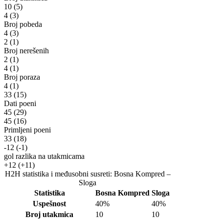
10
(5)
4
(3)
Broj pobeda
4
(3)
2
(1)
Broj nerešenih
2
(1)
4
(1)
Broj poraza
4
(1)
33
(15)
Dati poeni
45
(29)
45
(16)
Primljeni poeni
33
(18)
-12
(-1)
gol razlika na utakmicama
+12
(+11)
H2H statistika i međusobni susreti: Bosna Kompred –
Sloga
Statistika
Bosna Kompred
Sloga
Uspešnost
40%
40%
Broj utakmica
10
10