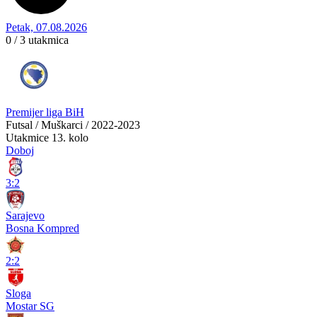
Petak, 07.08.2026
0 / 3
utakmica
Premijer liga BiH
Futsal / Muškarci / 2022-2023
Utakmice
13. kolo
Doboj
3:2
Sarajevo
Bosna Kompred
2:2
Sloga
Mostar SG