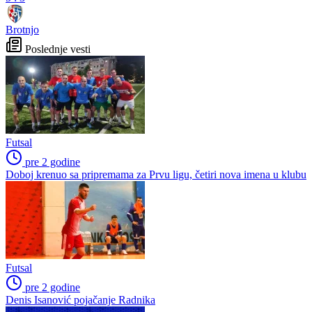
Brotnjo
Poslednje vesti
Futsal
pre 2 godine
Doboj krenuo sa pripremama za Prvu ligu, četiri nova imena u klubu
Futsal
pre 2 godine
Denis Isanović pojačanje Radnika