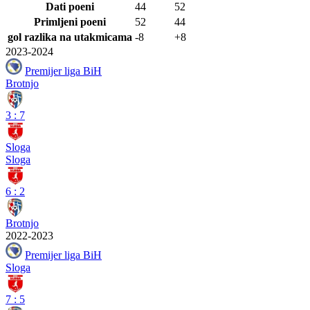
Dati poeni
44
52
Primljeni poeni
52
44
gol razlika na utakmicama
-8
+8
2023-2024
Premijer liga BiH
Brotnjo
3
:
7
Sloga
Sloga
6
:
2
Brotnjo
2022-2023
Premijer liga BiH
Sloga
7
:
5