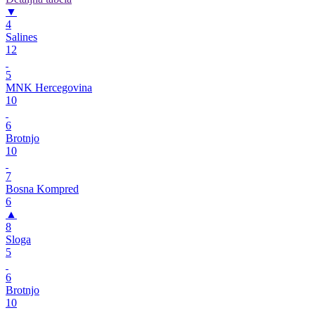
▼
4
Salines
12
5
MNK Hercegovina
10
6
Brotnjo
10
7
Bosna Kompred
6
▲
8
Sloga
5
6
Brotnjo
10