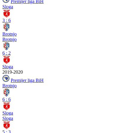
Premijer liga BiH
Sloga
3
:
6
Brotnjo
Brotnjo
6
:
2
Sloga
2019-2020
Premijer liga BiH
Brotnjo
6
:
6
Sloga
Sloga
5
:
3