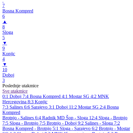
7
Bosna Kompred
6
▲
8
Sloga
5
▼
9
Konjic
4
▼
10
Doboj
3
Poslednje utakmice
Sve utakmice
0:1
Doboj
7:4
Bosna Kompred
4:1
Mostar SG
4:2
MNK
Hercegovina
8:3
Konjic
7:3
Salines
6:6
Sarajevo
3:1
Doboj
11:2
Mostar SG
2:4
Bosna
Kompred
Brotnjo - Salines 6:4
Radnik MD Šop - Sloga 12:4
Sloga - Brotnjo
7:5
Sloga - Brotnjo 7:5
Brotnjo - Doboj 9:2
Salines - Sloga 7:2
Bosna Kompred - Brotnjo 5:1
Sloga - Sarajevo 6:2
Brotnjo - Mostar