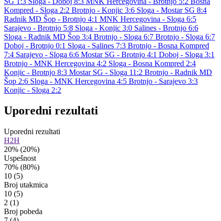
SG 1:3
Sloga - Doboj 8:3
MNK Hercegovina - Brotnjo 5:2
Bosna
Kompred - Sloga 2:2
Brotnjo - Konjic 3:6
Sloga - Mostar SG 8:4
Radnik MD Šop - Brotnjo 4:1
MNK Hercegovina - Sloga 6:5
Sarajevo - Brotnjo 5:8
Sloga - Konjic 3:0
Salines - Brotnjo 6:6
Sloga - Radnik MD Šop 3:4
Brotnjo - Sloga 6:7
Brotnjo - Sloga 6:7
Doboj - Brotnjo 0:1
Sloga - Salines 7:3
Brotnjo - Bosna Kompred
7:4
Sarajevo - Sloga 6:6
Mostar SG - Brotnjo 4:1
Doboj - Sloga 3:1
Brotnjo - MNK Hercegovina 4:2
Sloga - Bosna Kompred 2:4
Konjic - Brotnjo 8:3
Mostar SG - Sloga 11:2
Brotnjo - Radnik MD
Šop 2:6
Sloga - MNK Hercegovina 4:5
Brotnjo - Sarajevo 3:3
Konjic - Sloga 2:2
Uporedni rezultati
Uporedni rezultati
H2H
20%
(20%)
Uspešnost
70%
(80%)
10
(5)
Broj utakmica
10
(5)
2
(1)
Broj pobeda
7
(4)