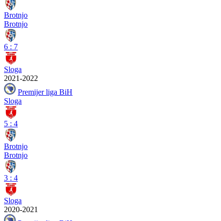
Brotnjo
Brotnjo
6
:
7
Sloga
2021-2022
Premijer liga BiH
Sloga
5
:
4
Brotnjo
Brotnjo
3
:
4
Sloga
2020-2021