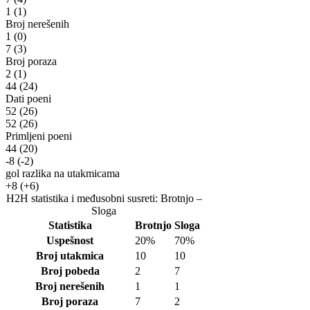
1
(1)
Broj nerešenih
1
(0)
7
(3)
Broj poraza
2
(1)
44
(24)
Dati poeni
52
(26)
52
(26)
Primljeni poeni
44
(20)
-8
(-2)
gol razlika na utakmicama
+8
(+6)
H2H statistika i međusobni susreti: Brotnjo –
Sloga
Statistika
Brotnjo
Sloga
Uspešnost
20%
70%
Broj utakmica
10
10
Broj pobeda
2
7
Broj nerešenih
1
1
Broj poraza
7
2