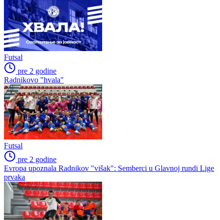
Futsal
pre 2 godine
Radnikovo "hvala"
Futsal
pre 2 godine
Evropa upoznala Radnikov "višak": Semberci u Glavnoj rundi Lige
prvaka