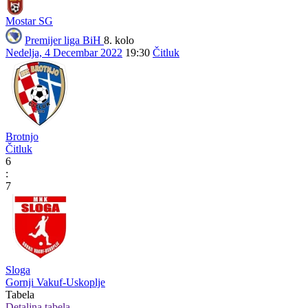
Mostar SG
Premijer liga BiH
8. kolo
Nedelja, 4 Decembar 2022
19:30
Čitluk
Brotnjo
Čitluk
6
:
7
Sloga
Gornji Vakuf-Uskoplje
Tabela
Detaljna tabela