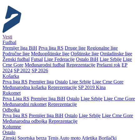
Vesti
Fudbal
Premijer liga BiH
Prva liga RS
Druge lige
Regionalne lige
Područne lige
Međuopštinske lige
Opštinske lige
Omladinske lige
Ženski fudbal
Futsal
Lige Federacije
Ostalo BiH
Lige Srbije
Lige
Crne Gore
Međunarodni fudbal
Reprezentacije
Prelazni rok
EP
2024
SP 2022
SP 2026
Košarka
Prva liga RS
Premijer liga
Ostalo
Lige Srbije
Lige Crne Gore
Međunarodna košarka
Reprezentacije
SP 2019 Kina
Rukomet
Prva Liga RS
Premijer liga BiH
Ostalo
Lige Srbije
Lige Crne Gore
Međunarodni rukomet
Reprezentacije
Odbojka
Prva liga RS
Premijer liga BiH
Ostalo
Lige Srbije
Lige Crne Gore
Međunarodna odbojka
Reprezentacije
Kolumne
Ostalo
Zimski
Sportska berza
Tenis
Auto moto
Atletika
Borilački