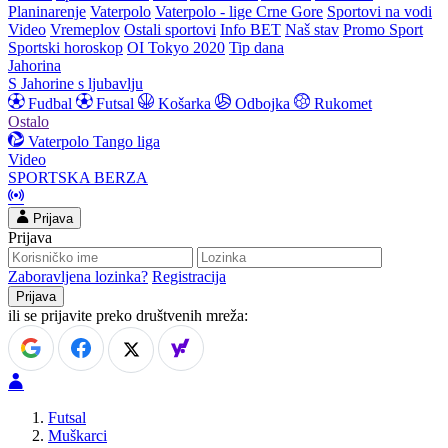
Planinarenje
Vaterpolo
Vaterpolo - lige Crne Gore
Sportovi na vodi
Video
Vremeplov
Ostali sportovi
Info BET
Naš stav
Promo Sport
Sportski horoskop
OI Tokyo 2020
Tip dana
Jahorina
S Jahorine s ljubavlju
Fudbal
Futsal
Košarka
Odbojka
Rukomet
Ostalo
Vaterpolo
Tango liga
Video
SPORTSKA BERZA
Prijava
Prijava
Zaboravljena lozinka?
Registracija
ili se prijavite preko društvenih mreža:
Futsal
Muškarci