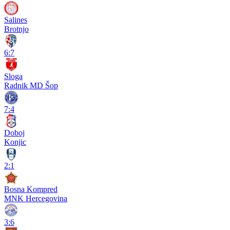
Salines
Brotnjo
6:7
Sloga
Radnik MD Šop
7:4
Doboj
Konjic
2:1
Bosna Kompred
MNK Hercegovina
3:6