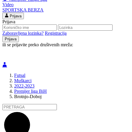
Video
SPORTSKA BERZA
Prijava
Prijava
Zaboravljena lozinka?
Registracija
ili se prijavite preko društvenih mreža:
Futsal
Muškarci
2022-2023
Premijer liga BiH
Brotnjo-Doboj