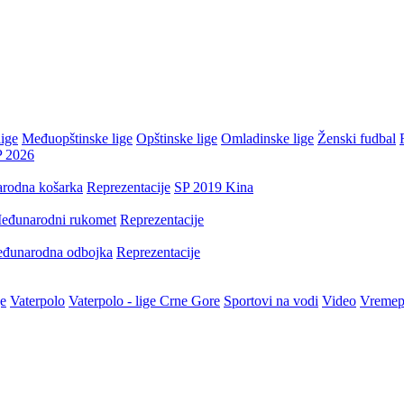
ige
Međuopštinske lige
Opštinske lige
Omladinske lige
Ženski fudbal
P 2026
rodna košarka
Reprezentacije
SP 2019 Kina
eđunarodni rukomet
Reprezentacije
đunarodna odbojka
Reprezentacije
je
Vaterpolo
Vaterpolo - lige Crne Gore
Sportovi na vodi
Video
Vremep