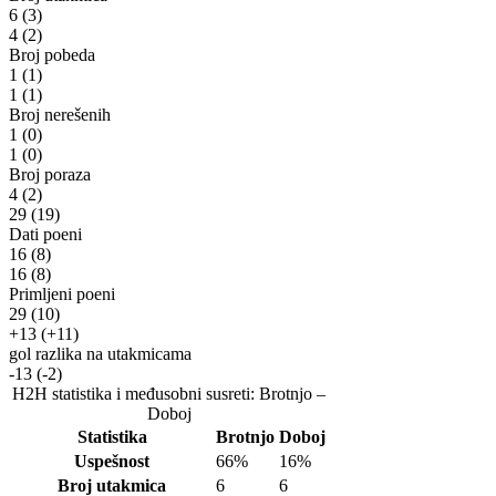
6
(3)
4
(2)
Broj pobeda
1
(1)
1
(1)
Broj nerešenih
1
(0)
1
(0)
Broj poraza
4
(2)
29
(19)
Dati poeni
16
(8)
16
(8)
Primljeni poeni
29
(10)
+13
(+11)
gol razlika na utakmicama
-13
(-2)
H2H statistika i međusobni susreti: Brotnjo –
Doboj
Statistika
Brotnjo
Doboj
Uspešnost
66%
16%
Broj utakmica
6
6