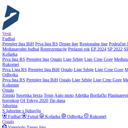
Vesti
Fudbal
Premijer liga BiH
Prva liga RS
Druge lige
Regionalne lige
Područne l
Međunarodni fudbal
Reprezentacije
Prelazni rok
EP 2024
SP 2022
S
Košarka
Prva liga RS
Premijer liga
Ostalo
Lige Srbije
Lige Crne Gore
Međuna
Rukomet
Prva Liga RS
Premijer liga BiH
Ostalo
Lige Srbije
Lige Crne Gore
M
Odbojka
Prva liga RS
Premijer liga BiH
Ostalo
Lige Srbije
Lige Crne Gore
Me
Kolumne
Ostalo
Zimski
Sportska berza
Tenis
Auto moto
Atletika
Borilački
Planinaren
horoskop
OI Tokyo 2020
Tip dana
Jahorina
S Jahorine s ljubavlju
Fudbal
Futsal
Košarka
Odbojka
Rukomet
Ostalo
Vaterpolo
Tango liga