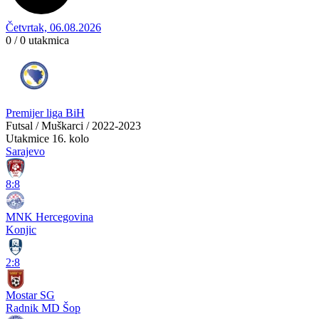
Četvrtak, 06.08.2026
0 / 0
utakmica
Premijer liga BiH
Futsal / Muškarci / 2022-2023
Utakmice
16. kolo
Sarajevo
8:8
MNK Hercegovina
Konjic
2:8
Mostar SG
Radnik MD Šop