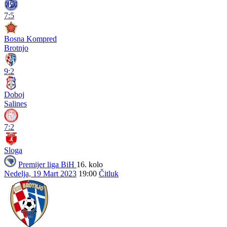
7:5
Bosna Kompred
Brotnjo
9:2
Doboj
Salines
7:2
Sloga
Premijer liga BiH
16. kolo
Nedelja, 19 Mart 2023
19:00
Čitluk