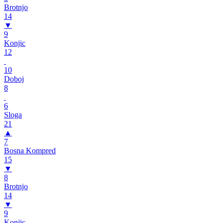
Brotnjo
14
▼
9
Konjic
12
10
Doboj
8
6
Sloga
21
▲
7
Bosna Kompred
15
▼
8
Brotnjo
14
▼
9
Konjic