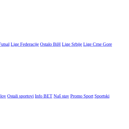
Futsal
Lige Federacije
Ostalo BiH
Lige Srbije
Lige Crne Gore
lov
Ostali sportovi
Info BET
Naš stav
Promo Sport
Sportski