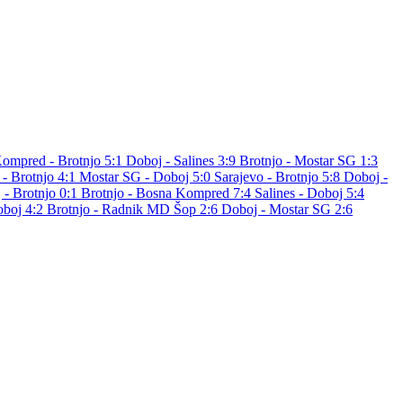
ompred - Brotnjo 5:1
Doboj - Salines 3:9
Brotnjo - Mostar SG 1:3
- Brotnjo 4:1
Mostar SG - Doboj 5:0
Sarajevo - Brotnjo 5:8
Doboj -
 - Brotnjo 0:1
Brotnjo - Bosna Kompred 7:4
Salines - Doboj 5:4
oboj 4:2
Brotnjo - Radnik MD Šop 2:6
Doboj - Mostar SG 2:6