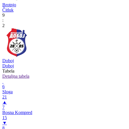
Brotnjo
Čitluk
9
:
2
Doboj
Doboj
Tabela
Detaljna tabela
6
Sloga
21
▲
7
Bosna Kompred
15
▼
8