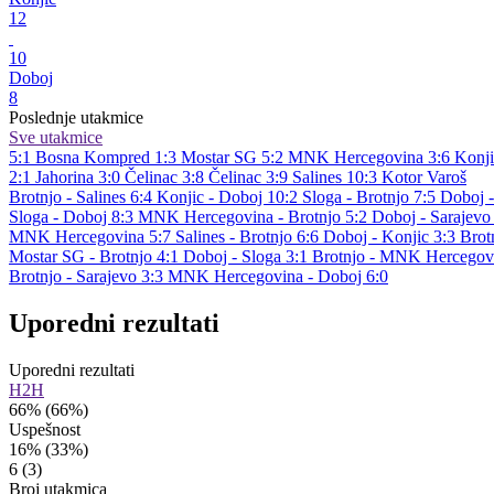
12
10
Doboj
8
Poslednje utakmice
Sve utakmice
5:1
Bosna Kompred
1:3
Mostar SG
5:2
MNK Hercegovina
3:6
Konji
2:1
Jahorina
3:0
Čelinac
3:8
Čelinac
3:9
Salines
10:3
Kotor Varoš
Brotnjo - Salines 6:4
Konjic - Doboj 10:2
Sloga - Brotnjo 7:5
Doboj 
Sloga - Doboj 8:3
MNK Hercegovina - Brotnjo 5:2
Doboj - Sarajevo
MNK Hercegovina 5:7
Salines - Brotnjo 6:6
Doboj - Konjic 3:3
Brot
Mostar SG - Brotnjo 4:1
Doboj - Sloga 3:1
Brotnjo - MNK Hercegov
Brotnjo - Sarajevo 3:3
MNK Hercegovina - Doboj 6:0
Uporedni rezultati
Uporedni rezultati
H2H
66%
(66%)
Uspešnost
16%
(33%)
6
(3)
Broj utakmica