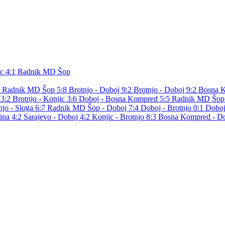
c
4:1
Radnik MD Šop
- Radnik MD Šop 5:8
Brotnjo - Doboj 9:2
Brotnjo - Doboj 9:2
Bosna K
 3:2
Brotnjo - Konjic 3:6
Doboj - Bosna Kompred 5:5
Radnik MD Šop 
njo - Sloga 6:7
Radnik MD Šop - Doboj 7:4
Doboj - Brotnjo 0:1
Doboj
ina 4:2
Sarajevo - Doboj 4:2
Konjic - Brotnjo 8:3
Bosna Kompred - D