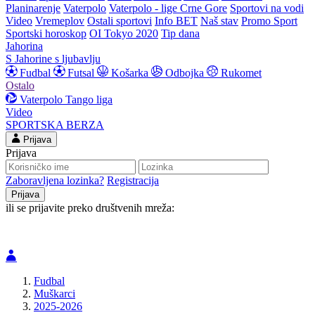
Planinarenje
Vaterpolo
Vaterpolo - lige Crne Gore
Sportovi na vodi
Video
Vremeplov
Ostali sportovi
Info BET
Naš stav
Promo Sport
Sportski horoskop
OI Tokyo 2020
Tip dana
Jahorina
S Jahorine s ljubavlju
Fudbal
Futsal
Košarka
Odbojka
Rukomet
Ostalo
Vaterpolo
Tango liga
Video
SPORTSKA BERZA
Prijava
Prijava
Zaboravljena lozinka?
Registracija
ili se prijavite preko društvenih mreža:
Fudbal
Muškarci
2025-2026