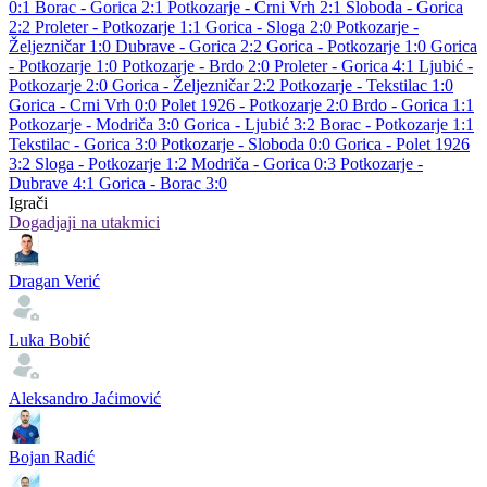
0:1
Borac - Gorica 2:1
Potkozarje - Crni Vrh 2:1
Sloboda - Gorica
2:2
Proleter - Potkozarje 1:1
Gorica - Sloga 2:0
Potkozarje -
Željezničar 1:0
Dubrave - Gorica 2:2
Gorica - Potkozarje 1:0
Gorica
- Potkozarje 1:0
Potkozarje - Brdo 2:0
Proleter - Gorica 4:1
Ljubić -
Potkozarje 2:0
Gorica - Željezničar 2:2
Potkozarje - Tekstilac 1:0
Gorica - Crni Vrh 0:0
Polet 1926 - Potkozarje 2:0
Brdo - Gorica 1:1
Potkozarje - Modriča 3:0
Gorica - Ljubić 3:2
Borac - Potkozarje 1:1
Tekstilac - Gorica 3:0
Potkozarje - Sloboda 0:0
Gorica - Polet 1926
3:2
Sloga - Potkozarje 1:2
Modriča - Gorica 0:3
Potkozarje -
Dubrave 4:1
Gorica - Borac 3:0
Igrači
Dogadjaji na utakmici
Dragan Verić
Luka Bobić
Aleksandro Jaćimović
Bojan Radić