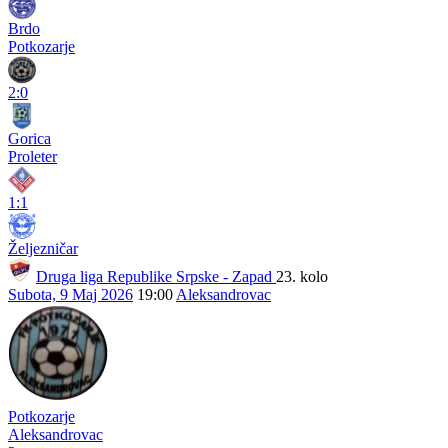
Brdo
Potkozarje
2:0
Gorica
Proleter
1:1
Željezničar
Druga liga Republike Srpske - Zapad
23. kolo
Subota, 9 Maj 2026
19:00
Aleksandrovac
Potkozarje
Aleksandrovac