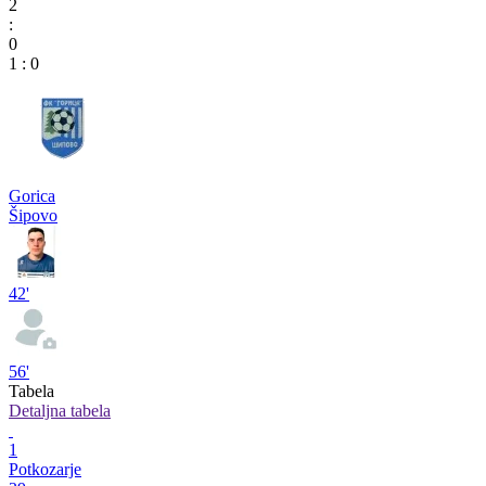
2
:
0
1
:
0
Gorica
Šipovo
42'
56'
Tabela
Detaljna tabela
1
Potkozarje