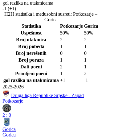
gol razlika na utakmicama
-1
(+1)
H2H statistika i međusobni susreti: Potkozarje –
Gorica
Statistika
Potkozarje
Gorica
Uspešnost
50%
50%
Broj utakmica
2
2
Broj pobeda
1
1
Broj nerešenih
0
0
Broj poraza
1
1
Dati poeni
2
1
Primljeni poeni
1
2
gol razlika na utakmicama
+1
-1
2025-2026
Druga liga Republike Srpske - Zapad
Potkozarje
2
:
0
Gorica
Gorica