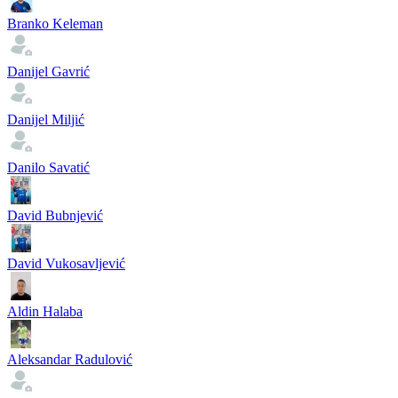
Branko Keleman
Danijel Gavrić
Danijel Miljić
Danilo Savatić
David Bubnjević
David Vukosavljević
Aldin Halaba
Aleksandar Radulović