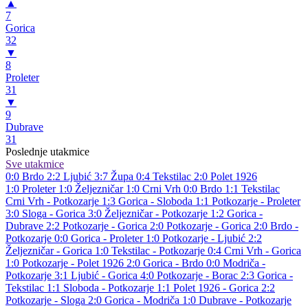
▲
7
Gorica
32
▼
8
Proleter
31
▼
9
Dubrave
31
Poslednje utakmice
Sve utakmice
0:0
Brdo
2:2
Ljubić
3:7
Župa
0:4
Tekstilac
2:0
Polet 1926
1:0
Proleter
1:0
Željezničar
1:0
Crni Vrh
0:0
Brdo
1:1
Tekstilac
Crni Vrh - Potkozarje 1:3
Gorica - Sloboda 1:1
Potkozarje - Proleter
3:0
Sloga - Gorica 3:0
Željezničar - Potkozarje 1:2
Gorica -
Dubrave 2:2
Potkozarje - Gorica 2:0
Potkozarje - Gorica 2:0
Brdo -
Potkozarje 0:0
Gorica - Proleter 1:0
Potkozarje - Ljubić 2:2
Željezničar - Gorica 1:0
Tekstilac - Potkozarje 0:4
Crni Vrh - Gorica
1:0
Potkozarje - Polet 1926 2:0
Gorica - Brdo 0:0
Modriča -
Potkozarje 3:1
Ljubić - Gorica 4:0
Potkozarje - Borac 2:3
Gorica -
Tekstilac 1:1
Sloboda - Potkozarje 1:1
Polet 1926 - Gorica 2:2
Potkozarje - Sloga 2:0
Gorica - Modriča 1:0
Dubrave - Potkozarje