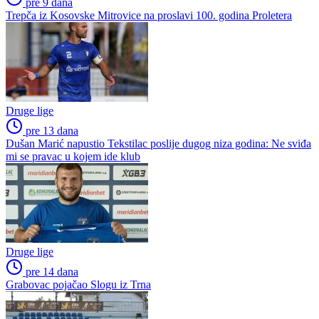
pre 9 dana
Trepča iz Kosovske Mitrovice na proslavi 100. godina Proletera
Druge lige
pre 13 dana
Dušan Marić napustio Tekstilac poslije dugog niza godina: Ne sviđa
mi se pravac u kojem ide klub
Druge lige
pre 14 dana
Grabovac pojačao Slogu iz Trna