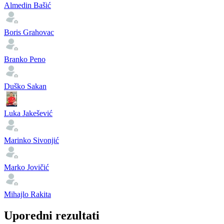
Almedin Bašić
Boris Grahovac
Branko Peno
Duško Sakan
Luka Jakešević
Marinko Sivonjić
Marko Jovičić
Mihajlo Rakita
Uporedni rezultati