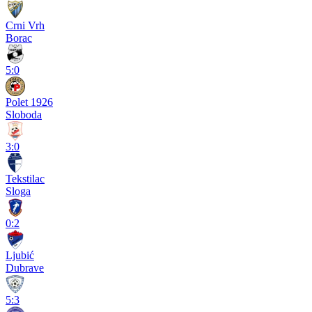
Crni Vrh
Borac
5:0
Polet 1926
Sloboda
3:0
Tekstilac
Sloga
0:2
Ljubić
Dubrave
5:3