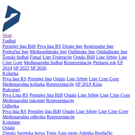
Vesti
Fudbal
Premijer liga BiH
Prva liga RS
Druge lige
Regionalne lige
Područne lige
Međuopštinske lige
Opštinske lige
Omladinske lige
Ženski fudbal
Futsal
Lige Federacije
Ostalo BiH
Lige Srbije
Lige
Crne Gore
Međunarodni fudbal
Reprezentacije
Prelazni rok
EP
2024
SP 2022
SP 2026
Košarka
Prva liga RS
Premijer liga
Ostalo
Lige Srbije
Lige Crne Gore
Međunarodna košarka
Reprezentacije
SP 2019 Kina
Rukomet
Prva Liga RS
Premijer liga BiH
Ostalo
Lige Srbije
Lige Crne Gore
Međunarodni rukomet
Reprezentacije
Odbojka
Prva liga RS
Premijer liga BiH
Ostalo
Lige Srbije
Lige Crne Gore
Međunarodna odbojka
Reprezentacije
Kolumne
Ostalo
Zimski
Sportska berza
Tenis
Auto moto
Atletika
Borilački