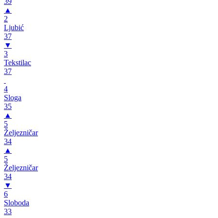
39
▲
2
Ljubić
37
▼
3
Tekstilac
37
4
Sloga
35
▲
5
Željezničar
34
▲
5
Željezničar
34
▼
6
Sloboda
33