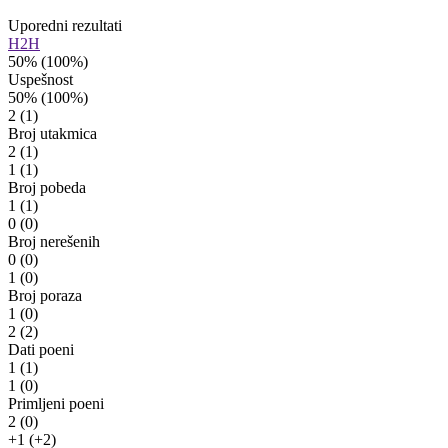
Uporedni rezultati
H2H
50%
(100%)
Uspešnost
50%
(100%)
2
(1)
Broj utakmica
2
(1)
1
(1)
Broj pobeda
1
(1)
0
(0)
Broj nerešenih
0
(0)
1
(0)
Broj poraza
1
(0)
2
(2)
Dati poeni
1
(1)
1
(0)
Primljeni poeni
2
(0)
+1
(+2)