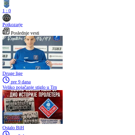
1
:
0
Potkozarje
Poslednje vesti
Druge lige
pre 9 dana
Veliko pojačanje stiglo u Trn
Ostalo BiH