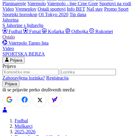
Planinarenje
Vaterpolo
Vaterpolo - lige Crne Gore
Sportovi na vodi
Video
Vremeplov
Ostali sportovi
Info BET
Naš stav
Promo Sport
Sportski horoskop
OI Tokyo 2020
Tip dana
Jahorina
S Jahorine s ljubavlju
Fudbal
Futsal
Košarka
Odbojka
Rukomet
Ostalo
Vaterpolo
Tango liga
Video
SPORTSKA BERZA
Prijava
Prijava
Zaboravljena lozinka?
Registracija
ili se prijavite preko društvenih mreža:
Fudbal
Muškarci
2025-2026