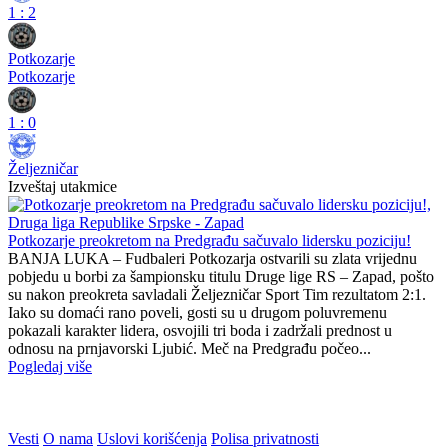
1
:
2
Potkozarje
Potkozarje
1
:
0
Željezničar
Izveštaj utakmice
Potkozarje preokretom na Predgrađu sačuvalo lidersku poziciju!
BANJA LUKA – Fudbaleri Potkozarja ostvarili su zlata vrijednu
pobjedu u borbi za šampionsku titulu Druge lige RS – Zapad, pošto
su nakon preokreta savladali Željezničar Sport Tim rezultatom 2:1.
Iako su domaći rano poveli, gosti su u drugom poluvremenu
pokazali karakter lidera, osvojili tri boda i zadržali prednost u
odnosu na prnjavorski Ljubić. Meč na Predgrađu počeo...
Pogledaj više
Vesti
O nama
Uslovi korišćenja
Polisa privatnosti