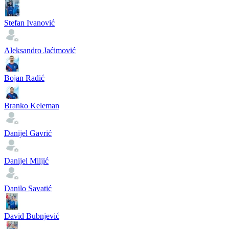
Stefan Ivanović
Aleksandro Jaćimović
Bojan Radić
Branko Keleman
Danijel Gavrić
Danijel Miljić
Danilo Savatić
David Bubnjević