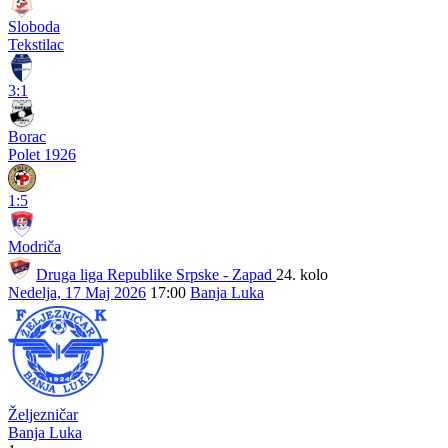
Sloboda
Tekstilac
3:1
Borac
Polet 1926
1:5
Modriča
Druga liga Republike Srpske - Zapad
24. kolo
Nedelja, 17 Maj 2026
17:00
Banja Luka
Željezničar
Banja Luka