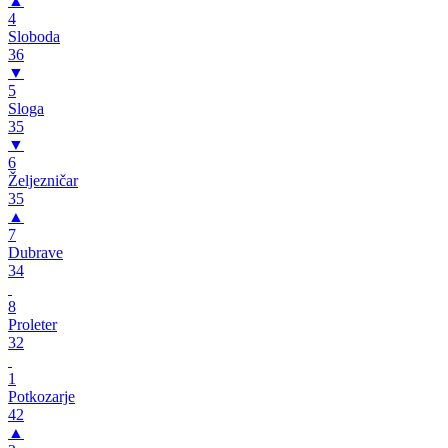
▲
4
Sloboda
36
▼
5
Sloga
35
▼
6
Željezničar
35
▲
7
Dubrave
34
8
Proleter
32
1
Potkozarje
42
▲