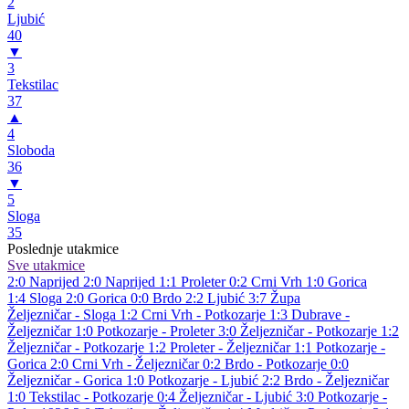
2
Ljubić
40
▼
3
Tekstilac
37
▲
4
Sloboda
36
▼
5
Sloga
35
Poslednje utakmice
Sve utakmice
2:0
Naprijed
2:0
Naprijed
1:1
Proleter
0:2
Crni Vrh
1:0
Gorica
1:4
Sloga
2:0
Gorica
0:0
Brdo
2:2
Ljubić
3:7
Župa
Željezničar - Sloga 1:2
Crni Vrh - Potkozarje 1:3
Dubrave -
Željezničar 1:0
Potkozarje - Proleter 3:0
Željezničar - Potkozarje 1:2
Željezničar - Potkozarje 1:2
Proleter - Željezničar 1:1
Potkozarje -
Gorica 2:0
Crni Vrh - Željezničar 0:2
Brdo - Potkozarje 0:0
Željezničar - Gorica 1:0
Potkozarje - Ljubić 2:2
Brdo - Željezničar
1:0
Tekstilac - Potkozarje 0:4
Željezničar - Ljubić 3:0
Potkozarje -