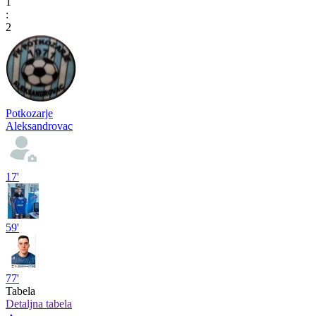
1
:
2
Potkozarje
Aleksandrovac
17'
59'
77'
Tabela
Detaljna tabela