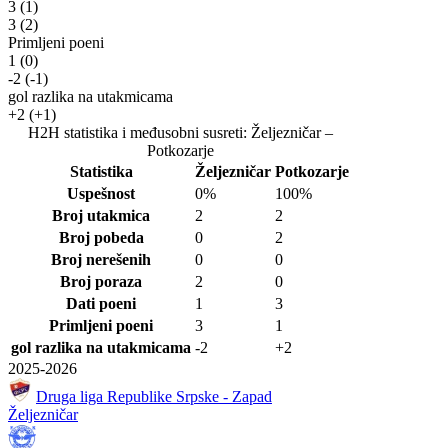
3
(1)
3
(2)
Primljeni poeni
1
(0)
-2
(-1)
gol razlika na utakmicama
+2
(+1)
H2H statistika i međusobni susreti: Željezničar –
Potkozarje
Statistika
Željezničar
Potkozarje
Uspešnost
0%
100%
Broj utakmica
2
2
Broj pobeda
0
2
Broj nerešenih
0
0
Broj poraza
2
0
Dati poeni
1
3
Primljeni poeni
3
1
gol razlika na utakmicama
-2
+2
2025-2026
Druga liga Republike Srpske - Zapad
Željezničar