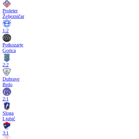
Proleter
Željezničar
1:2
Potkozarje
Gorica
2:2
Dubrave
Brdo
2:1
Sloga
Ljubić
3:1