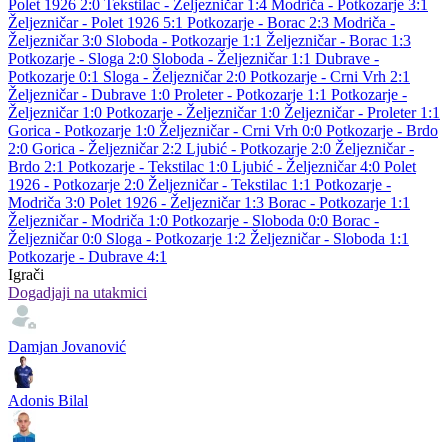
Polet 1926 2:0
Tekstilac - Željezničar 1:4
Modriča - Potkozarje 3:1
Željezničar - Polet 1926 5:1
Potkozarje - Borac 2:3
Modriča -
Željezničar 3:0
Sloboda - Potkozarje 1:1
Željezničar - Borac 1:3
Potkozarje - Sloga 2:0
Sloboda - Željezničar 1:1
Dubrave -
Potkozarje 0:1
Sloga - Željezničar 2:0
Potkozarje - Crni Vrh 2:1
Željezničar - Dubrave 1:0
Proleter - Potkozarje 1:1
Potkozarje -
Željezničar 1:0
Potkozarje - Željezničar 1:0
Željezničar - Proleter 1:1
Gorica - Potkozarje 1:0
Željezničar - Crni Vrh 0:0
Potkozarje - Brdo
2:0
Gorica - Željezničar 2:2
Ljubić - Potkozarje 2:0
Željezničar -
Brdo 2:1
Potkozarje - Tekstilac 1:0
Ljubić - Željezničar 4:0
Polet
1926 - Potkozarje 2:0
Željezničar - Tekstilac 1:1
Potkozarje -
Modriča 3:0
Polet 1926 - Željezničar 1:3
Borac - Potkozarje 1:1
Željezničar - Modriča 1:0
Potkozarje - Sloboda 0:0
Borac -
Željezničar 0:0
Sloga - Potkozarje 1:2
Željezničar - Sloboda 1:1
Potkozarje - Dubrave 4:1
Igrači
Dogadjaji na utakmici
Damjan Jovanović
Adonis Bilal