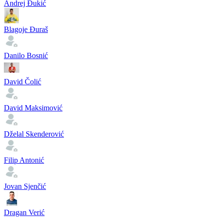
Andrej Đukić
Blagoje Đuraš
Danilo Bosnić
David Čolić
David Maksimović
Dželal Skenderović
Filip Antonić
Jovan Sjenčić
Dragan Verić