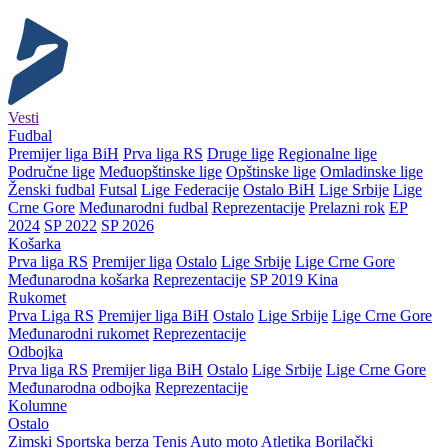
Vesti
Fudbal
Premijer liga BiH
Prva liga RS
Druge lige
Regionalne lige
Područne lige
Međuopštinske lige
Opštinske lige
Omladinske lige
Ženski fudbal
Futsal
Lige Federacije
Ostalo BiH
Lige Srbije
Lige
Crne Gore
Međunarodni fudbal
Reprezentacije
Prelazni rok
EP
2024
SP 2022
SP 2026
Košarka
Prva liga RS
Premijer liga
Ostalo
Lige Srbije
Lige Crne Gore
Međunarodna košarka
Reprezentacije
SP 2019 Kina
Rukomet
Prva Liga RS
Premijer liga BiH
Ostalo
Lige Srbije
Lige Crne Gore
Međunarodni rukomet
Reprezentacije
Odbojka
Prva liga RS
Premijer liga BiH
Ostalo
Lige Srbije
Lige Crne Gore
Međunarodna odbojka
Reprezentacije
Kolumne
Ostalo
Zimski
Sportska berza
Tenis
Auto moto
Atletika
Borilački