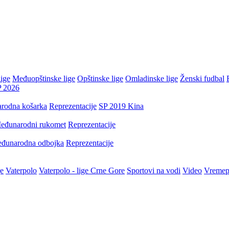
ige
Međuopštinske lige
Opštinske lige
Omladinske lige
Ženski fudbal
P 2026
rodna košarka
Reprezentacije
SP 2019 Kina
eđunarodni rukomet
Reprezentacije
đunarodna odbojka
Reprezentacije
je
Vaterpolo
Vaterpolo - lige Crne Gore
Sportovi na vodi
Video
Vremep