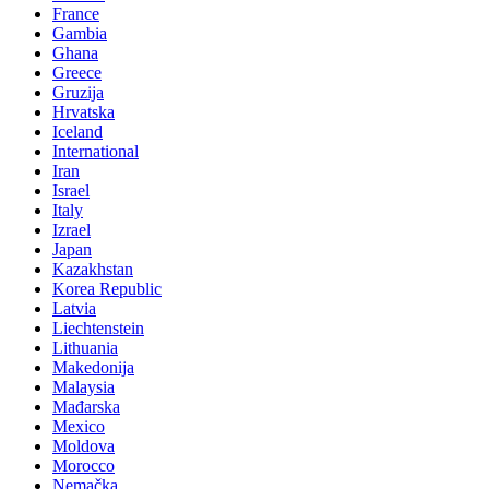
France
Gambia
Ghana
Greece
Gruzija
Hrvatska
Iceland
International
Iran
Israel
Italy
Izrael
Japan
Kazakhstan
Korea Republic
Latvia
Liechtenstein
Lithuania
Makedonija
Malaysia
Mađarska
Mexico
Moldova
Morocco
Nemačka