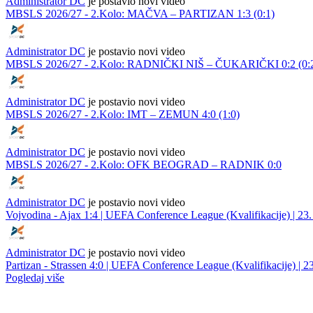
Administrator DC
je postavio novi video
MBSLS 2026/27 - 2.Kolo: MAČVA – PARTIZAN 1:3 (0:1)
Administrator DC
je postavio novi video
MBSLS 2026/27 - 2.Kolo: RADNIČKI NIŠ – ČUKARIČKI 0:2 (0:
Administrator DC
je postavio novi video
MBSLS 2026/27 - 2.Kolo: IMT – ZEMUN 4:0 (1:0)
Administrator DC
je postavio novi video
MBSLS 2026/27 - 2.Kolo: OFK BEOGRAD – RADNIK 0:0
Administrator DC
je postavio novi video
Vojvodina - Ajax 1:4 | UEFA Conference League (Kvalifikacije) | 23. 
Administrator DC
je postavio novi video
Partizan - Strassen 4:0 | UEFA Conference League (Kvalifikacije) | 23
Pogledaj više