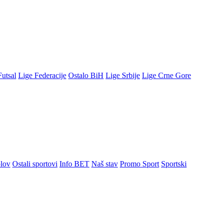
Futsal
Lige Federacije
Ostalo BiH
Lige Srbije
Lige Crne Gore
lov
Ostali sportovi
Info BET
Naš stav
Promo Sport
Sportski