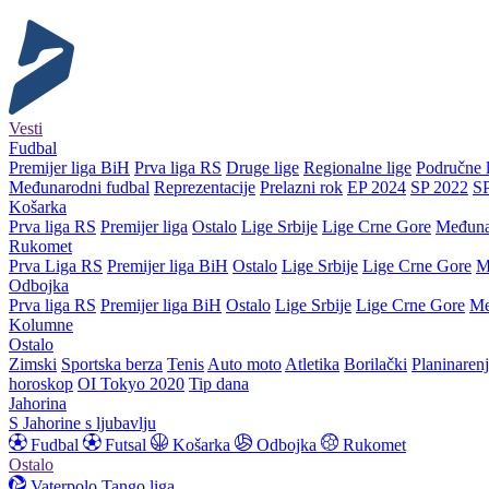
Vesti
Fudbal
Premijer liga BiH
Prva liga RS
Druge lige
Regionalne lige
Područne l
Međunarodni fudbal
Reprezentacije
Prelazni rok
EP 2024
SP 2022
S
Košarka
Prva liga RS
Premijer liga
Ostalo
Lige Srbije
Lige Crne Gore
Međuna
Rukomet
Prva Liga RS
Premijer liga BiH
Ostalo
Lige Srbije
Lige Crne Gore
M
Odbojka
Prva liga RS
Premijer liga BiH
Ostalo
Lige Srbije
Lige Crne Gore
Me
Kolumne
Ostalo
Zimski
Sportska berza
Tenis
Auto moto
Atletika
Borilački
Planinaren
horoskop
OI Tokyo 2020
Tip dana
Jahorina
S Jahorine s ljubavlju
Fudbal
Futsal
Košarka
Odbojka
Rukomet
Ostalo
Vaterpolo
Tango liga