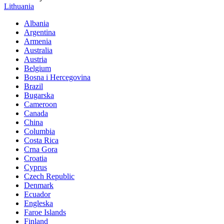
Lithuania
Albania
Argentina
Armenia
Australia
Austria
Belgium
Bosna i Hercegovina
Brazil
Bugarska
Cameroon
Canada
China
Columbia
Costa Rica
Crna Gora
Croatia
Cyprus
Czech Republic
Denmark
Ecuador
Engleska
Faroe Islands
Finland