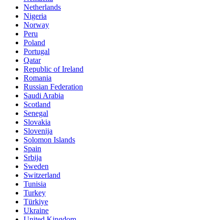
Netherlands
Nigeria
Norway
Peru
Poland
Portugal
Qatar
Republic of Ireland
Romania
Russian Federation
Saudi Arabia
Scotland
Senegal
Slovakia
Slovenija
Solomon Islands
Spain
Srbija
Sweden
Switzerland
Tunisia
Turkey
Türkiye
Ukraine
United Kingdom