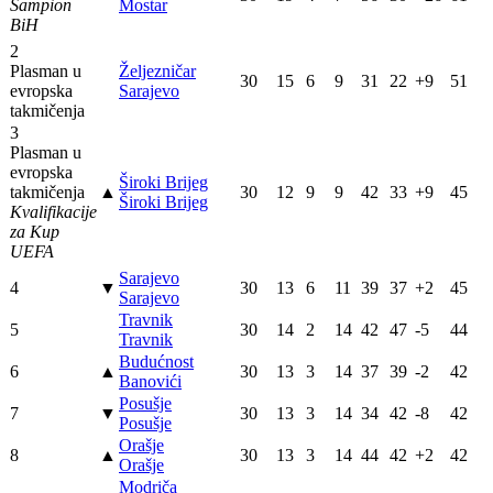
Šampion
Mostar
BiH
2
Plasman u
Željezničar
30
15
6
9
31
22
+9
51
evropska
Sarajevo
takmičenja
3
Plasman u
evropska
Široki Brijeg
takmičenja
▲
30
12
9
9
42
33
+9
45
Široki Brijeg
Kvalifikacije
za Kup
UEFA
Sarajevo
4
▼
30
13
6
11
39
37
+2
45
Sarajevo
Travnik
5
30
14
2
14
42
47
-5
44
Travnik
Budućnost
6
▲
30
13
3
14
37
39
-2
42
Banovići
Posušje
7
▼
30
13
3
14
34
42
-8
42
Posušje
Orašje
8
▲
30
13
3
14
44
42
+2
42
Orašje
Modriča