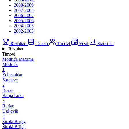
2008-2009
2007-2008
2006-2007
2005-2006
2004-2005
2002-2003
Rezultati
Tabela
Timovi
Vesti
Statistika
Rezultati
Timovi
Modriča Maxima
Modriča
1
Željezničar
Sarajevo
2
Borac
Banja Luka
3
Rudar
Ugljevik
4
Široki Brijeg
Široki Brijeg