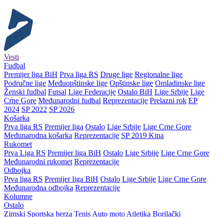
Vesti
Fudbal
Premijer liga BiH
Prva liga RS
Druge lige
Regionalne lige
Područne lige
Međuopštinske lige
Opštinske lige
Omladinske lige
Ženski fudbal
Futsal
Lige Federacije
Ostalo BiH
Lige Srbije
Lige
Crne Gore
Međunarodni fudbal
Reprezentacije
Prelazni rok
EP
2024
SP 2022
SP 2026
Košarka
Prva liga RS
Premijer liga
Ostalo
Lige Srbije
Lige Crne Gore
Međunarodna košarka
Reprezentacije
SP 2019 Kina
Rukomet
Prva Liga RS
Premijer liga BiH
Ostalo
Lige Srbije
Lige Crne Gore
Međunarodni rukomet
Reprezentacije
Odbojka
Prva liga RS
Premijer liga BiH
Ostalo
Lige Srbije
Lige Crne Gore
Međunarodna odbojka
Reprezentacije
Kolumne
Ostalo
Zimski
Sportska berza
Tenis
Auto moto
Atletika
Borilački