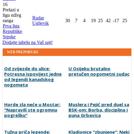
16
Prelazi u
ligu nižeg
Rudar
ranga
30
7
4
19
25
42
-17
25
Ugljevik
Prva liga
Republike
Srpske
Dodajte tabelu na Vaš sajt!
WEB PREPORUKE
Od zvijezde do ulice:
U Osijeku brutalno
Potresna ispovijest jedne
pretučen nogometni sudac
od legendi kanadskog
nogometa