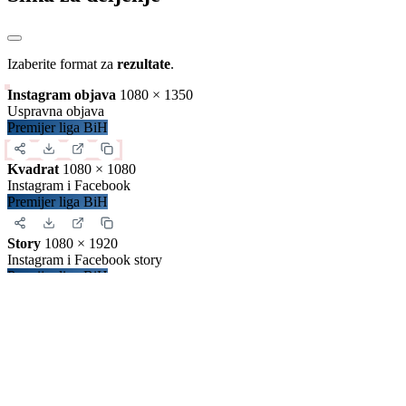
Zatvori
Preuzimanje sadržaja
Iskopirajte ovaj kod u Vašu web stranicu:
Ovako će izgledati prikaz na Vašoj stranici:
Zatvori
Slika za deljenje
Izaberite format za
rezultate
.
Instagram objava
1080 × 1350
Uspravna objava
Premijer liga BiH