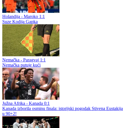
Španija - Austrija 3:0
Španija rutinski izbacila Austriju i zakazala osminu finala
SAD - Bosna i Hercegovina 2:0
Zmajevi završili učešće na Mundijalu: poraz od SAD u Santa Klari
Holandija - Maroko 1:1
Suze Kodija Gapka