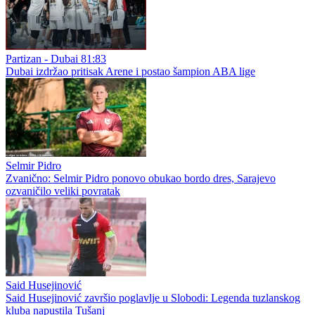
Nemačka - Paragvaj 1:1
Nemačka putuje kući
Južna Afrika - Kanada 0:1
Kanada izborila osminu finala: istorijski pogodak Stivena Eustakija
u 90+2!
Partizan - Dubai 81:83
Dubai izdržao pritisak Arene i postao šampion ABA lige