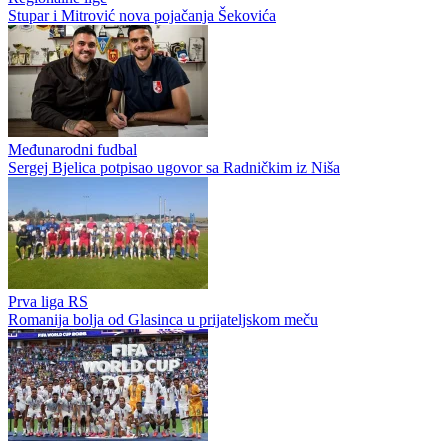
Prva liga RS
Prva liga Republike Srpske bez prenosa na koje smo navikli?
Regionalne lige
Stupar i Mitrović nova pojačanja Šekovića
Međunarodni fudbal
Sergej Bjelica potpisao ugovor sa Radničkim iz Niša