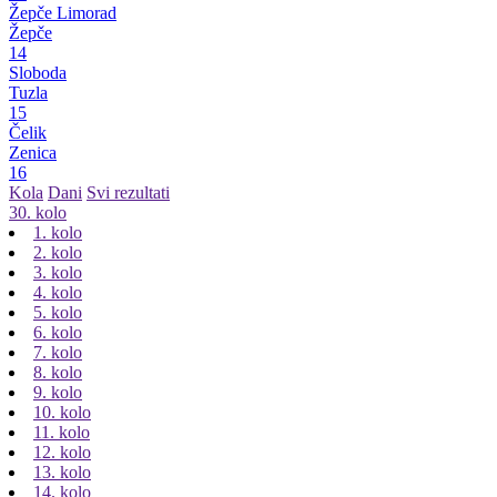
Žepče Limorad
Žepče
14
Sloboda
Tuzla
15
Čelik
Zenica
16
Kola
Dani
Svi rezultati
30. kolo
1. kolo
2. kolo
3. kolo
4. kolo
5. kolo
6. kolo
7. kolo
8. kolo
9. kolo
10. kolo
11. kolo
12. kolo
13. kolo
14. kolo