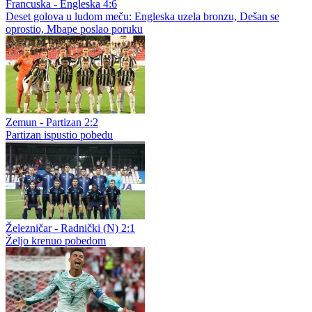
Prva liga RS
Romanija bolja od Glasinca u prijateljskom meču
Francuska - Engleska 4:6
Deset golova u ludom meču: Engleska uzela bronzu, Dešan se
oprostio, Mbape poslao poruku