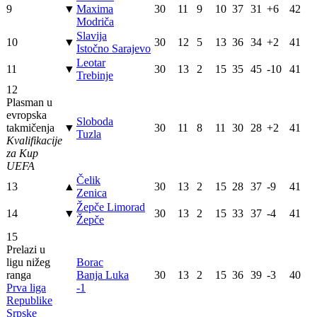
9
▼
Maxima
30
11
9
10
37
31
+6
42
Modriča
Slavija
10
▼
30
12
5
13
36
34
+2
41
Istočno Sarajevo
Leotar
11
▼
30
13
2
15
35
45
-10
41
Trebinje
12
Plasman u
evropska
Sloboda
takmičenja
▼
30
11
8
11
30
28
+2
41
Tuzla
Kvalifikacije
za Kup
UEFA
Čelik
13
▲
30
13
2
15
28
37
-9
41
Zenica
Žepče Limorad
14
▼
30
13
2
15
33
37
-4
41
Žepče
15
Prelazi u
ligu nižeg
Borac
ranga
Banja Luka
30
13
2
15
36
39
-3
40
Prva liga
-1
Republike
Srpske