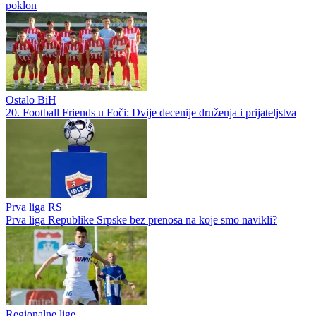
Premijer liga BiH
Željezničar doveo brazilsko krilo: Gabrijel Kunja potpisao do 2028.
Prva liga RS
Dragan Kulina ponovo na utakmici Slavije, na stadionu ga sačekao
poklon
Ostalo BiH
20. Football Friends u Foči: Dvije decenije druženja i prijateljstva