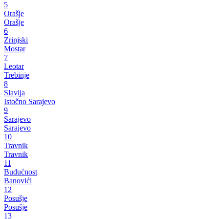
5
Orašje
Orašje
6
Zrinjski
Mostar
7
Leotar
Trebinje
8
Slavija
Istočno Sarajevo
9
Sarajevo
Sarajevo
10
Travnik
Travnik
11
Budućnost
Banovići
12
Posušje
Posušje
13