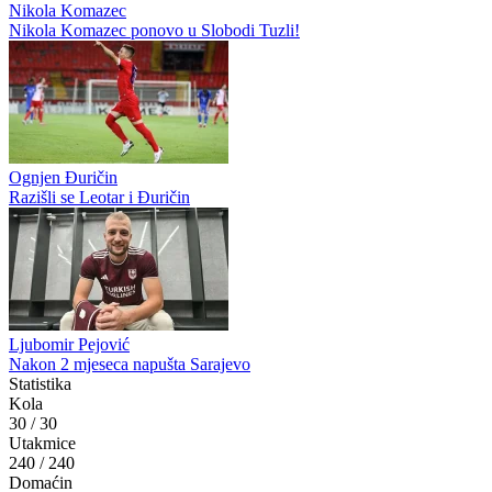
Mojović: Lider se mora respektovati
Luka Juričić
Borac ide u Posušje po tri boda
Nikola Komazec
Nikola Komazec ponovo u Slobodi Tuzli!
Ognjen Đuričin