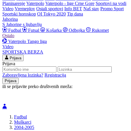
Planinarenje
Vaterpolo
Vaterpolo - lige Crne Gore
Sportovi na vodi
Video
Vremeplov
Ostali sportovi
Info BET
Naš stav
Promo Sport
Sportski horoskop
OI Tokyo 2020
Tip dana
Jahorina
S Jahorine s ljubavlju
Fudbal
Futsal
Košarka
Odbojka
Rukomet
Ostalo
Vaterpolo
Tango liga
Video
SPORTSKA BERZA
Prijava
Prijava
Zaboravljena lozinka?
Registracija
ili se prijavite preko društvenih mreža:
Fudbal
Muškarci
2004-2005