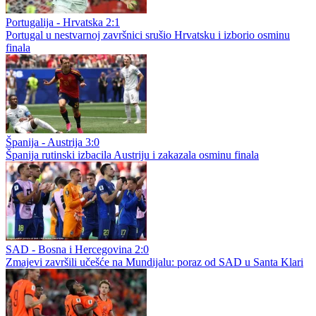
Zemun - Partizan 2:2
Partizan ispustio pobedu
Železničar - Radnički (N) 2:1
Željo krenuo pobedom
Portugalija - Hrvatska 2:1
Portugal u nestvarnoj završnici srušio Hrvatsku i izborio osminu
finala