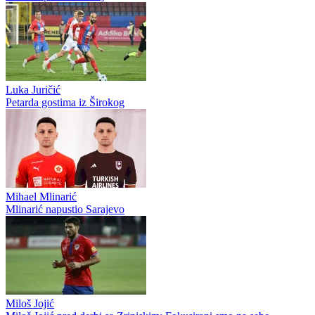
Selmir Pidro
Zvanično: Selmir Pidro ponovo obukao bordo dres, Sarajevo
ozvaničilo veliki povratak
Said Husejinović
Said Husejinović završio poglavlje u Slobodi: Legenda tuzlanskog
kluba napustila Tušanj
Luka Juričić
Petarda gostima iz Širokog