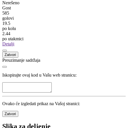
Razišli se Leotar i Đuričin
Ljubomir Pejović
Nakon 2 mjeseca napušta Sarajevo
Statistika
Kola
30
/
30
Utakmice
240
/
240
Domaćin
Nerešeno
Gost
585
golovi
19.5
po kolu
2.44
po utakmici
Detalji