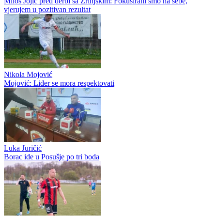
Mihael Mlinarić
Mlinarić napustio Sarajevo
Miloš Jojić
Miloš Jojić pred derbi sa Zrinjskim: Fokusirani smo na sebe,
vjerujem u pozitivan rezultat
Nikola Mojović