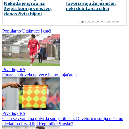
Horde zla neće u Mostar:
Muslera i Pejić pred duel sa
"Napravili ste ogromnu
BSK‑om: Borba, disciplina i
pogrešku"
puna Grbavica
Tužna priča legende:
Kladionice "zbunjene": Neki
Nekada je igrao na
favoriziraju Željezničar,
Svjetskom prvenstvu,
neki debitanta u ligi
danas živi u bijedi
Preporučuje ContentExchange
Popularno
Utakmice
Igrači