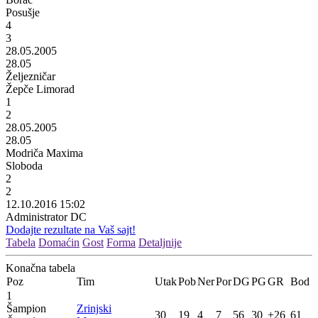
Posušje
4
3
28.05.2005
28.05
Željezničar
Žepče Limorad
1
2
28.05.2005
28.05
Modriča Maxima
Sloboda
2
2
12.10.2016 15:02
Administrator DC
Dodajte rezultate na Vaš sajt!
Tabela
Domaćin
Gost
Forma
Detaljnije
Konačna tabela
Poz
Tim
Utak
Pob
Ner
Por
DG
PG
GR
Bod
1
Šampion
Zrinjski
30
19
4
7
56
30
+26
61