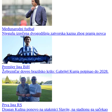
Prva liga RS
Omarska dovela najveće ljetno pojačanje
Prva liga RS
Čeka se zvanična potvrda sudijskih listi: Devetoricu sudija nećemo
gledati na Prvoj ligi Republike Srpske?
Međunarodni fudbal
Njegušu izrečena dvogodišnja zatvorska kazna zbog pranja novca