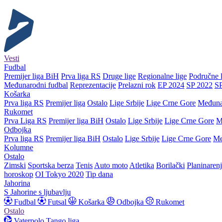
Vesti
Fudbal
Premijer liga BiH
Prva liga RS
Druge lige
Regionalne lige
Područne l
Međunarodni fudbal
Reprezentacije
Prelazni rok
EP 2024
SP 2022
S
Košarka
Prva liga RS
Premijer liga
Ostalo
Lige Srbije
Lige Crne Gore
Međuna
Rukomet
Prva Liga RS
Premijer liga BiH
Ostalo
Lige Srbije
Lige Crne Gore
M
Odbojka
Prva liga RS
Premijer liga BiH
Ostalo
Lige Srbije
Lige Crne Gore
Me
Kolumne
Ostalo
Zimski
Sportska berza
Tenis
Auto moto
Atletika
Borilački
Planinaren
horoskop
OI Tokyo 2020
Tip dana
Jahorina
S Jahorine s ljubavlju
Fudbal
Futsal
Košarka
Odbojka
Rukomet
Ostalo
Vaterpolo
Tango liga