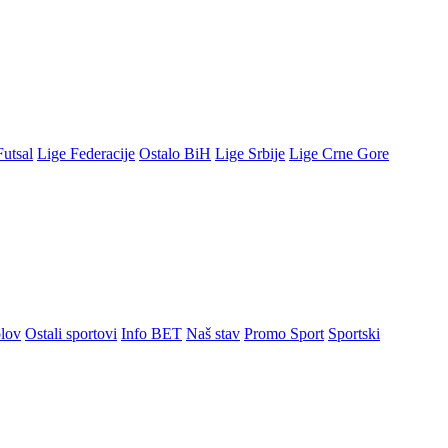
Futsal
Lige Federacije
Ostalo BiH
Lige Srbije
Lige Crne Gore
lov
Ostali sportovi
Info BET
Naš stav
Promo Sport
Sportski