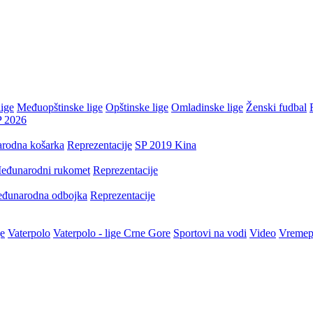
ige
Međuopštinske lige
Opštinske lige
Omladinske lige
Ženski fudbal
P 2026
rodna košarka
Reprezentacije
SP 2019 Kina
eđunarodni rukomet
Reprezentacije
đunarodna odbojka
Reprezentacije
je
Vaterpolo
Vaterpolo - lige Crne Gore
Sportovi na vodi
Video
Vremep