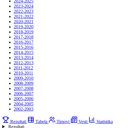
2024-2025
2023-2024
2022-2023
2021-2022
2020-2021
2019-2020
2018-2019
2017-2018
2016-2017
2015-2016
2014-2015
2013-2014
2012-2013
2011-2012
2010-2011
2009-2010
2008-2009
2007-2008
2006-2007
2005-2006
2004-2005
2002-2003
Rezultati
Tabela
Timovi
Vesti
Statistika
Rezultati