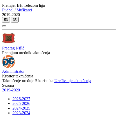
Premijer BH Telecom liga
Fudbal
/
Muškarci
2019-2020
53
35
Predrag Nišić
Premijum urednik takmičenja
Administrator
Kreator takmičenja
Takmičenje uređuje
5
korisnika
Uređivanje takmičenja
Sezona
2019-2020
2026-2027
2025-2026
2024-2025
2023-2024