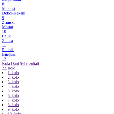
8
Mladost
Doboj-Kakanj
9
Zrinjski
Mostar
10
Čelik
Zenica
11
Radnik
Bijeljina
12
Kola
Dani
Svi rezultati
22. kolo
1. kolo
2. kolo
3. kolo
4. kolo
5. kolo
6. kolo
7. kolo
8. kolo
9. kolo
10. kolo