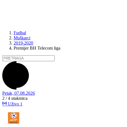
Fudbal
Muškarci
2019-2020
Premijer BH Telecom liga
Petak, 07.08.2026
2 / 4
utakmica
Uživo
1