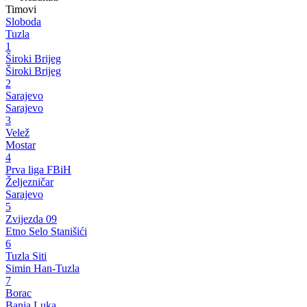
Timovi
Sloboda
Tuzla
1
Široki Brijeg
Široki Brijeg
2
Sarajevo
Sarajevo
3
Velež
Mostar
4
Prva liga FBiH
Željezničar
Sarajevo
5
Zvijezda 09
Etno Selo Stanišići
6
Tuzla Siti
Simin Han-Tuzla
7
Borac
Banja Luka