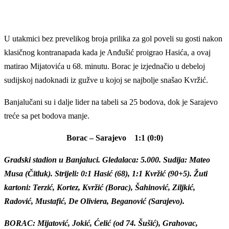
U utakmici bez prevelikog broja prilika za gol poveli su gosti nakon
klasičnog kontranapada kada je Anđušić proigrao Hasića, a ovaj
matirao Mijatovića u 68. minutu. Borac je izjednačio u debeloj
sudijskoj nadoknadi iz gužve u kojoj se najbolje snašao Kvržić.
Banjalučani su i dalje lider na tabeli sa 25 bodova, dok je Sarajevo
treće sa pet bodova manje.
Borac – Sarajevo 1:1 (0:0)
Gradski stadion u Banjaluci. Gledalaca: 5.000. Sudija: Mateo
Musa (Čitluk). Strijeli: 0:1 Hasić (68), 1:1 Kvržić (90+5). Žuti
kartoni: Terzić, Kortez, Kvržić (Borac), Šahinović, Ziljkić,
Radović, Mustafić, De Oliviera, Beganović (Sarajevo).
BORAC: Mijatović, Jokić, Ćelić (od 74. Šušić), Grahovac,