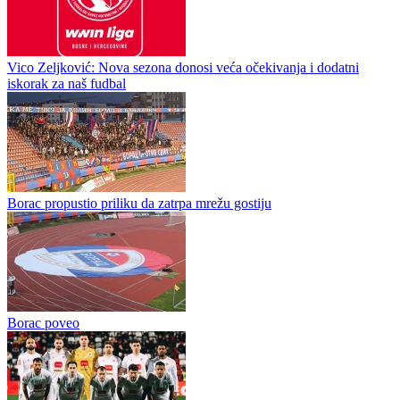
Ćorić uoči starta WWin lige: Mislim da je lošija nego prošle sezone
Denis Ćorić za SportDC najavljuje novu sezonu WWin lige Bosne i
Hercegovine, koja kreće večeras utakmicom njegovog bivšeg kluba
Željezničara i BSK-a Bosanskohercegovački trener trenutno kod
kuće...
Mandiću kriv Vico i Borac za oštećenje travnjaka na Koševu
Vico Zeljković: Nova sezona donosi veća očekivanja i dodatni
iskorak za naš fudbal