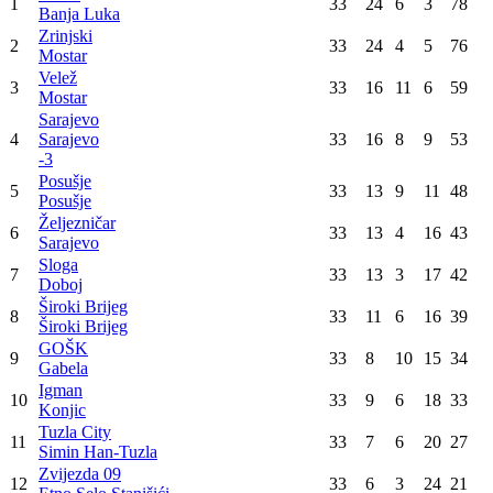
Sarajevo
GOŠK
1
:
1
Sloga
Tuzla City
1
:
5
Velež
Igman
1
:
4
Zrinjski
Željezničar
2
:
1
Borac
Konačna tabela
Poz
Tim
Utak
Pob
Ner
Por
Bod
Borac
1
33
24
6
3
78
Banja Luka
Zrinjski
2
33
24
4
5
76
Mostar
Velež
3
33
16
11
6
59
Mostar
Sarajevo
4
Sarajevo
33
16
8
9
53
-3
Posušje