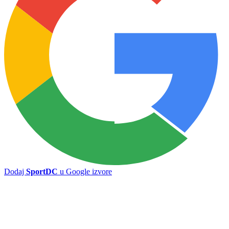
Zrinjski ispao od Islanđana, Bilbija u 89. minutu promašio penal
Vojvodina opet izgubila od Ajaksa sa 1:4