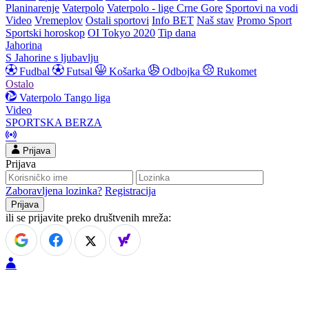
Planinarenje
Vaterpolo
Vaterpolo - lige Crne Gore
Sportovi na vodi
Video
Vremeplov
Ostali sportovi
Info BET
Naš stav
Promo Sport
Sportski horoskop
OI Tokyo 2020
Tip dana
Jahorina
S Jahorine s ljubavlju
Fudbal
Futsal
Košarka
Odbojka
Rukomet
Ostalo
Vaterpolo
Tango liga
Video
SPORTSKA BERZA
Prijava
Prijava
Zaboravljena lozinka?
Registracija
ili se prijavite preko društvenih mreža: