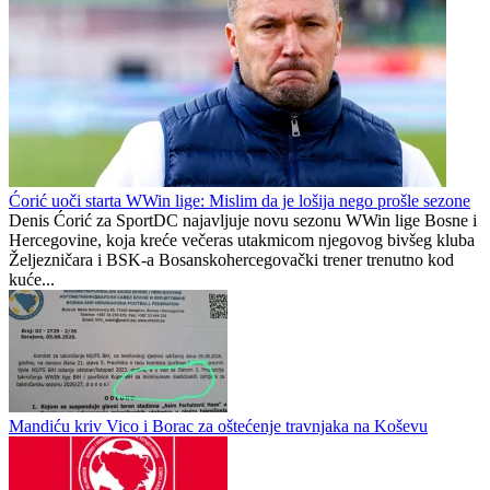
Bez dogovora Jovančića i Borca
Iz Zvezde u Vrapčiće
Borac
0
0