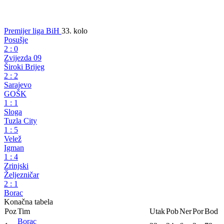
Premijer liga BiH
33. kolo
Posušje
2
:
0
Zvijezda 09
Široki Brijeg
2
:
2