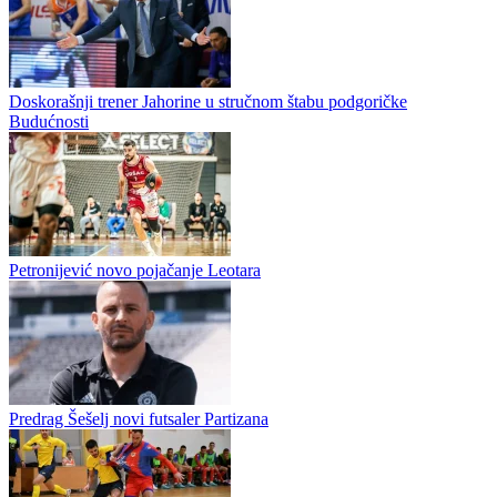
Proleter postigao 15 golova u dvije prijateljske utakmice
Proleter iz Dvorova predstavio je svoja prva dva pojačanja za novu
sezonu drugoligaškog "Istoka". U dvorove je stigao štoper Mićan
Stokanović iz dobojske Sloge, dok je iz redova Radnika došao...
Doskorašnji trener Jahorine u stručnom štabu podgoričke
Budućnosti