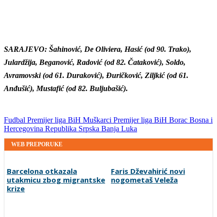
SARAJEVO: Šahinović, De Oliviera, Hasić (od 90. Trako),
Julardžija, Beganović, Radović (od 82. Čataković), Soldo,
Avramovski (od 61. Duraković), Đuričković, Ziljkić (od 61.
Anđušić), Mustafić (od 82. Buljubašić).
Fudbal
Premijer liga BiH
Muškarci
Premijer liga BiH
Borac
Bosna i
Hercegovina
Republika Srpska
Banja Luka
WEB PREPORUKE
Barcelona otkazala
Faris Dževahirić novi