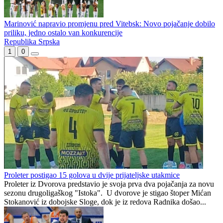
Borac propustio priliku da zatrpa mrežu gostiju
Borac poveo
Marinović napravio promjenu pred Vitebsk: Novo pojačanje dobilo
priliku, jedno ostalo van konkurencije
Republika Srpska
1
0