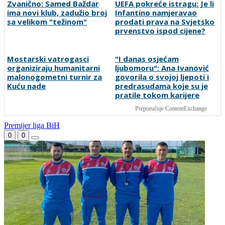
utakmicu zbog migrantske
nogometaš Veleža
krize
Zvanično: Samed Baždar
UEFA pokreće istragu: Je li
ima novi klub, zadužio broj
Infantino namjeravao
sa velikom "težinom"
prodati prava na Svjetsko
prvenstvo ispod cijene?
Mostarski vatrogasci
"I danas osjećam
organiziraju humanitarni
ljubomoru": Ana Ivanović
malonogometni turnir za
govorila o svojoj ljepoti i