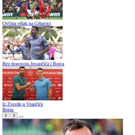
Iz Etno sela u Platonovu
Plemići napustili Mostar
Ovčina višak na Grbavici