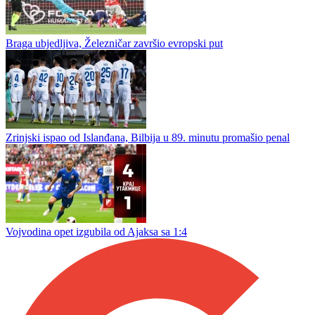
Marinović: Disciplina i hrabrost ključ za uspjeh
Poraz „rudara“ od Opatije
Braga ubjedljiva, Železničar završio evropski put