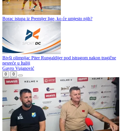
Petronijević novo pojačanje Leotara
Predrag Šešelj novi futsaler Partizana
Borac istupa iz Premijer lige, ko će umjesto njih?