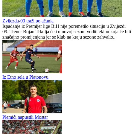
Kuću nade
predrasudama koje su je
pratile tokom karijere
Preporučuje ContentExchange
Premijer liga BiH
0
0
Zvijezda-09 traži pojačanja
Ispadanje iz Premijer lige BiH nije poremetilo situaciju u Zvijezdi
09. Trener Bojan Trkulja će i u novoj sezoni voditi ekipu koja će biti
značajno promijenjena jer se klub na kraju sezone zahvalio...