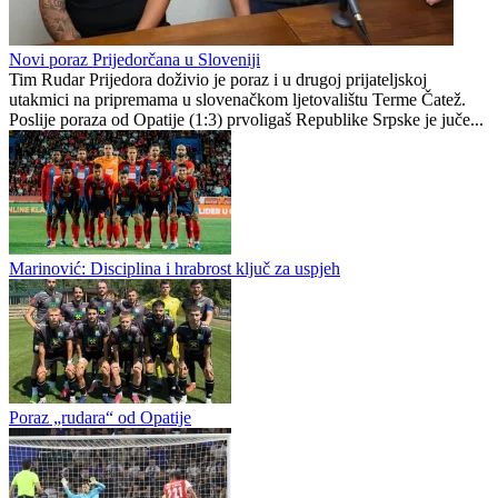
Bivši olimpijac Piter Rungaldiјеr pod istragom nakon tragične
nesreće u Italiji
Gavro Vujanović
0
0
Novi poraz Prijedorčana u Sloveniji
Tim Rudar Prijedora doživio je poraz i u drugoj prijateljskoj
utakmici na pripremama u slovenačkom ljetovalištu Terme Čatež.
Poslije poraza od Opatije (1:3) prvoligaš Republike Srpske je juče...