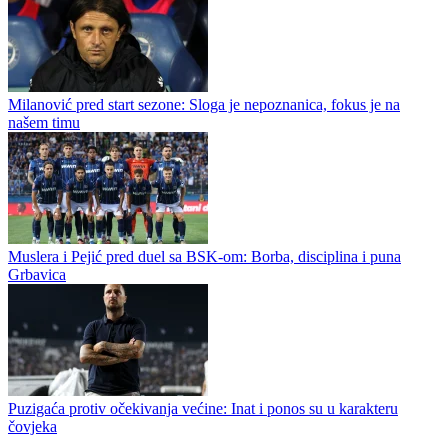
Željezničar i BSK Banja Luka od 20.00 časova otvaraju šampionat -
tekstualni prenos
Sloga počinje novu sezonu, Toni Jović novi kapiten Dobojlija
Milanović pred start sezone: Sloga je nepoznanica, fokus je na
našem timu