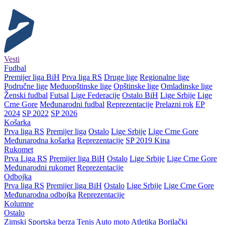
Vesti
Fudbal
Premijer liga BiH
Prva liga RS
Druge lige
Regionalne lige
Područne lige
Međuopštinske lige
Opštinske lige
Omladinske lige
Ženski fudbal
Futsal
Lige Federacije
Ostalo BiH
Lige Srbije
Lige
Crne Gore
Međunarodni fudbal
Reprezentacije
Prelazni rok
EP
2024
SP 2022
SP 2026
Košarka
Prva liga RS
Premijer liga
Ostalo
Lige Srbije
Lige Crne Gore
Međunarodna košarka
Reprezentacije
SP 2019 Kina
Rukomet
Prva Liga RS
Premijer liga BiH
Ostalo
Lige Srbije
Lige Crne Gore
Međunarodni rukomet
Reprezentacije
Odbojka
Prva liga RS
Premijer liga BiH
Ostalo
Lige Srbije
Lige Crne Gore
Međunarodna odbojka
Reprezentacije
Kolumne
Ostalo
Zimski
Sportska berza
Tenis
Auto moto
Atletika
Borilački