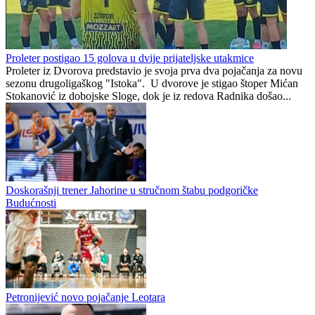
izdavačke kuće NULA NULA
posljedice, ali poručuju: Ako
treba, neka bude bojkot
Od zvijezde do ulice:
Faris Dževahirić novi
Potresna ispovijest jedne od
nogometaš Veleža
legendi kanadskog nogometa
Preporučuje ContentExchange
Republika Srpska
1
0
Proleter postigao 15 golova u dvije prijateljske utakmice