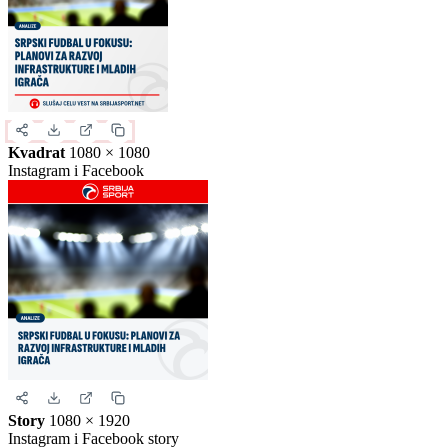
Slika za deljenje
Izaberite format slike.
Ovo je samo generički prikaz izgleda formata. Kliknite na željeni
format da biste generisali stvarnu sliku za ovu vest.
Instagram objava
1080 × 1350
Uspravna objava