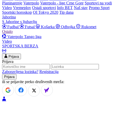
Planinarenje
Vaterpolo
Vaterpolo - lige Crne Gore
Sportovi na vodi
Video
Vremeplov
Ostali sportovi
Info BET
Naš stav
Promo Sport
Sportski horoskop
OI Tokyo 2020
Tip dana
Jahorina
S Jahorine s ljubavlju
Fudbal
Futsal
Košarka
Odbojka
Rukomet
Ostalo
Vaterpolo
Tango liga
Video
SPORTSKA BERZA
Prijava
Prijava
Zaboravljena lozinka?
Registracija
ili se prijavite preko društvenih mreža: