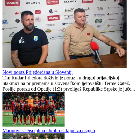
Predrag Šešelj novi futsaler Partizana
Borac istupa iz Premijer lige, ko će umjesto njih?
Bivši olimpijac Piter Rungaldiјеr pod istragom nakon tragične
nesreće u Italiji
Gavro Vujanović
0
0