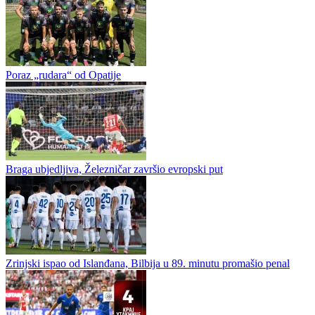
Novi poraz Prijedorčana u Sloveniji
Tim Rudar Prijedora doživio je poraz i u drugoj prijateljskoj
utakmici na pripremama u slovenačkom ljetovalištu Terme Čatež.
Poslije poraza od Opatije (1:3) prvoligaš Republike Srpske je juče...
Marinović: Disciplina i hrabrost ključ za uspjeh