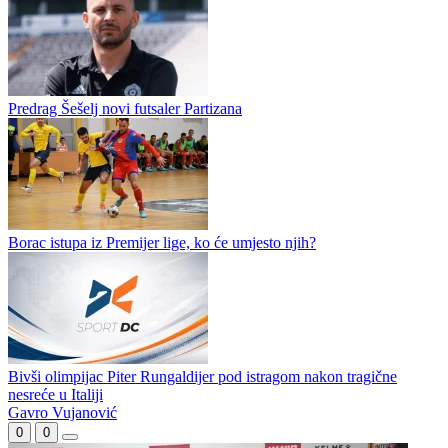
Proleter iz Dvorova predstavio je svoja prva dva pojačanja za novu
sezonu drugoligaškog "Istoka". U dvorove je stigao štoper Mićan
Stokanović iz dobojske Sloge, dok je iz redova Radnika došao...
Doskorašnji trener Jahorine u stručnom štabu podgoričke
Budućnosti
Petronijević novo pojačanje Leotara