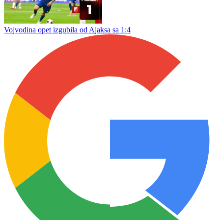
Poraz „rudara“ od Opatije
Braga ubjedljiva, Železničar završio evropski put
Zrinjski ispao od Islanđana, Bilbija u 89. minutu promašio penal
Vojvodina opet izgubila od Ajaksa sa 1:4