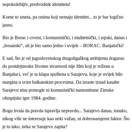
nepokolebljiv, predvodnik identiteta!
Kome to smeta, pa onima koji nemaju identitet... to je bar logično
jasno.
Bio je Borac i crveni, i komunistički, i multietnički, i srpski, danas i
„bosanski“, ali je bio samo jedno i uvijek – BORAC. Banjalučki!
E sad, što je od jugoslovenskog drugoligaškog ambijenta dogurao
do postdejtnoske životne stvarnosti nije film koji je režiran u
Banjaluci, već je ta klapa spuštena u Sarajevu, koje je uvijek bilo
margina u svim balkanskim procesima. Da izraste iznad kasabe
Sarajevu nisu pomogle ni komunistički namontirane Zimske
olimpijske igre 1984. godine.
Bogu hvala da pravda ispravlja nepravdu... Sarajevo danas, ionako,
nikog više ne interesuje kao neki važan, ni dobronamjerni faktor. Što
je to tako, neka se Sarajevo zapita?