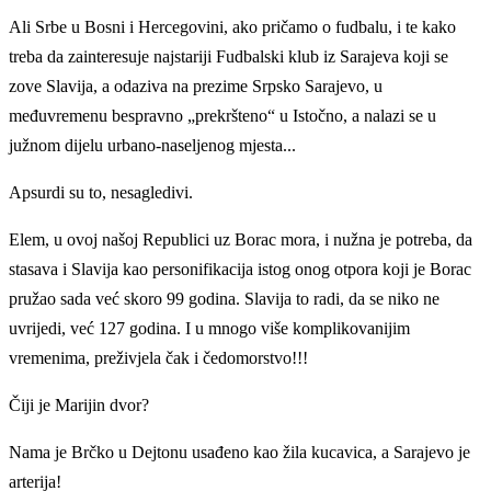
Ali Srbe u Bosni i Hercegovini, ako pričamo o fudbalu, i te kako
treba da zainteresuje najstariji Fudbalski klub iz Sarajeva koji se
zove Slavija, a odaziva na prezime Srpsko Sarajevo, u
međuvremenu bespravno „prekršteno“ u Istočno, a nalazi se u
južnom dijelu urbano-naseljenog mjesta...
Apsurdi su to, nesagledivi.
Elem, u ovoj našoj Republici uz Borac mora, i nužna je potreba, da
stasava i Slavija kao personifikacija istog onog otpora koji je Borac
pružao sada već skoro 99 godina. Slavija to radi, da se niko ne
uvrijedi, već 127 godina. I u mnogo više komplikovanijim
vremenima, preživjela čak i čedomorstvo!!!
Čiji je Marijin dvor?
Nama je Brčko u Dejtonu usađeno kao žila kucavica, a Sarajevo je
arterija!