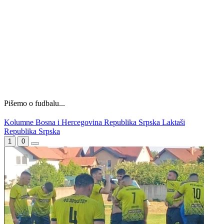
Pišemo o fudbalu...
Kolumne
Bosna i Hercegovina
Republika Srpska
Laktaši
WEB PREPORUKE
Barcelona otkazala utakmicu
Zvanično: Samed Baždar ima
zbog migrantske krize
novi klub, zadužio broj sa
velikom "težinom"
"Poste restante", nova knjiga
Žene će prve osjetiti