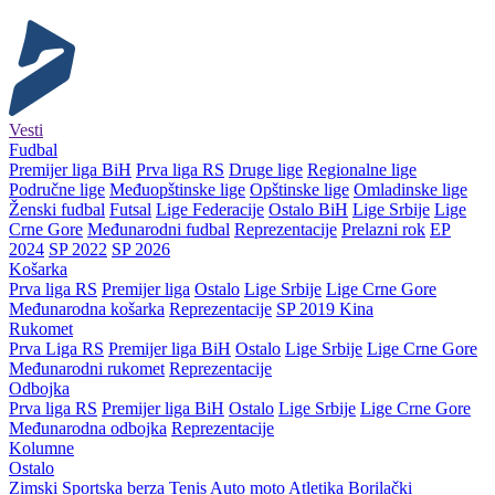
Vesti
Fudbal
Premijer liga BiH
Prva liga RS
Druge lige
Regionalne lige
Područne lige
Međuopštinske lige
Opštinske lige
Omladinske lige
Ženski fudbal
Futsal
Lige Federacije
Ostalo BiH
Lige Srbije
Lige
Crne Gore
Međunarodni fudbal
Reprezentacije
Prelazni rok
EP
2024
SP 2022
SP 2026
Košarka
Prva liga RS
Premijer liga
Ostalo
Lige Srbije
Lige Crne Gore
Međunarodna košarka
Reprezentacije
SP 2019 Kina
Rukomet
Prva Liga RS
Premijer liga BiH
Ostalo
Lige Srbije
Lige Crne Gore
Međunarodni rukomet
Reprezentacije
Odbojka
Prva liga RS
Premijer liga BiH
Ostalo
Lige Srbije
Lige Crne Gore
Međunarodna odbojka
Reprezentacije
Kolumne
Ostalo
Zimski
Sportska berza
Tenis
Auto moto
Atletika
Borilački