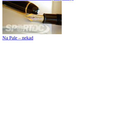
Od Aragonesa do svjetskih prvaka
Idi i - Hvala ti za sve!
Pale – sutra/ Kuća smučanja i sjećanja