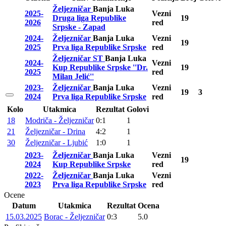
Željezničar
Banja Luka
2025-
Vezni
Druga liga Republike
19
2026
red
Srpske - Zapad
2024-
Željezničar
Banja Luka
Vezni
19
2025
Prva liga Republike Srpske
red
Željezničar ST
Banja Luka
2024-
Vezni
Kup Republike Srpske ''Dr.
19
2025
red
Milan Jelić''
2023-
Željezničar
Banja Luka
Vezni
19
3
2024
Prva liga Republike Srpske
red
Kolo
Utakmica
Rezultat
Golovi
18
Modriča - Željezničar
0:1
1
21
Željezničar - Drina
4:2
1
30
Željezničar - Ljubić
1:0
1
2023-
Željezničar
Banja Luka
Vezni
19
2024
Kup Republike Srpske
red
2022-
Željezničar
Banja Luka
Vezni
2023
Prva liga Republike Srpske
red
Ocene
Datum
Utakmica
Rezultat
Ocena
15.03.2025
Borac - Željezničar
0:3
5.0