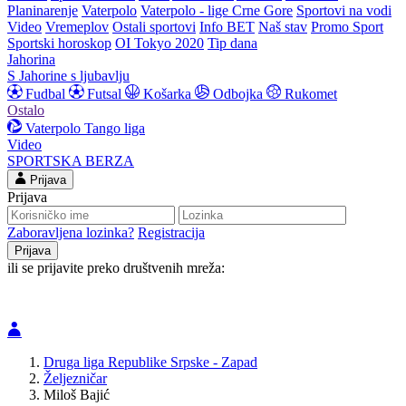
Planinarenje
Vaterpolo
Vaterpolo - lige Crne Gore
Sportovi na vodi
Video
Vremeplov
Ostali sportovi
Info BET
Naš stav
Promo Sport
Sportski horoskop
OI Tokyo 2020
Tip dana
Jahorina
S Jahorine s ljubavlju
Fudbal
Futsal
Košarka
Odbojka
Rukomet
Ostalo
Vaterpolo
Tango liga
Video
SPORTSKA BERZA
Prijava
Prijava
Zaboravljena lozinka?
Registracija
ili se prijavite preko društvenih mreža:
Druga liga Republike Srpske - Zapad
Željezničar
Miloš Bajić