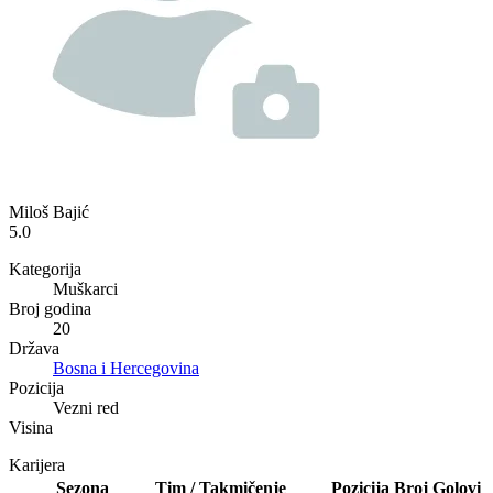
Miloš Bajić
5.0
Kategorija
Muškarci
Broj godina
20
Država
Bosna i Hercegovina
Pozicija
Vezni red
Visina
Karijera
Sezona
Tim / Takmičenje
Pozicija
Broj
Golovi