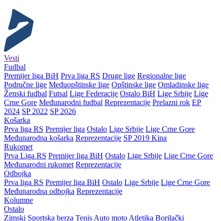
Vesti
Fudbal
Premijer liga BiH
Prva liga RS
Druge lige
Regionalne lige
Područne lige
Međuopštinske lige
Opštinske lige
Omladinske lige
Ženski fudbal
Futsal
Lige Federacije
Ostalo BiH
Lige Srbije
Lige
Crne Gore
Međunarodni fudbal
Reprezentacije
Prelazni rok
EP
2024
SP 2022
SP 2026
Košarka
Prva liga RS
Premijer liga
Ostalo
Lige Srbije
Lige Crne Gore
Međunarodna košarka
Reprezentacije
SP 2019 Kina
Rukomet
Prva Liga RS
Premijer liga BiH
Ostalo
Lige Srbije
Lige Crne Gore
Međunarodni rukomet
Reprezentacije
Odbojka
Prva liga RS
Premijer liga BiH
Ostalo
Lige Srbije
Lige Crne Gore
Međunarodna odbojka
Reprezentacije
Kolumne
Ostalo
Zimski
Sportska berza
Tenis
Auto moto
Atletika
Borilački