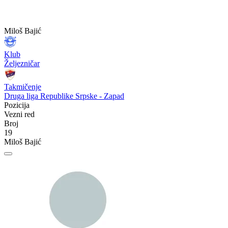
Miloš Bajić
Klub
Željezničar
Takmičenje
Druga liga Republike Srpske - Zapad
Pozicija
Vezni red
Broj
19
Miloš Bajić