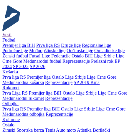
Vesti
Fudbal
Premijer liga BiH
Prva liga RS
Druge lige
Regionalne lige
Područne lige
Međuopštinske lige
Opštinske lige
Omladinske lige
Ženski fudbal
Futsal
Lige Federacije
Ostalo BiH
Lige Srbije
Lige
Crne Gore
Međunarodni fudbal
Reprezentacije
Prelazni rok
EP
2024
SP 2022
SP 2026
Košarka
Prva liga RS
Premijer liga
Ostalo
Lige Srbije
Lige Crne Gore
Međunarodna košarka
Reprezentacije
SP 2019 Kina
Rukomet
Prva Liga RS
Premijer liga BiH
Ostalo
Lige Srbije
Lige Crne Gore
Međunarodni rukomet
Reprezentacije
Odbojka
Prva liga RS
Premijer liga BiH
Ostalo
Lige Srbije
Lige Crne Gore
Međunarodna odbojka
Reprezentacije
Kolumne
Ostalo
Zimski
Sportska berza
Tenis
Auto moto
Atletika
Borilački