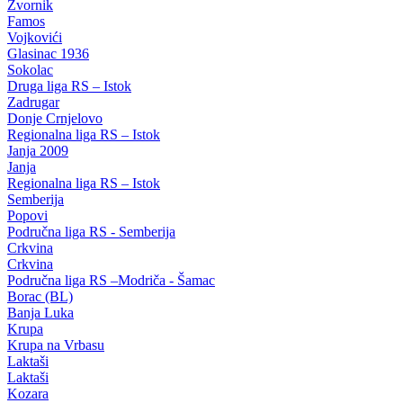
Zvornik
Famos
Vojkovići
Glasinac 1936
Sokolac
Druga liga RS – Istok
Zadrugar
Donje Crnjelovo
Regionalna liga RS – Istok
Janja 2009
Janja
Regionalna liga RS – Istok
Semberija
Popovi
Područna liga RS - Semberija
Crkvina
Crkvina
Područna liga RS –Modriča - Šamac
Borac (BL)
Banja Luka
Krupa
Krupa na Vrbasu
Laktaši
Laktaši
Kozara