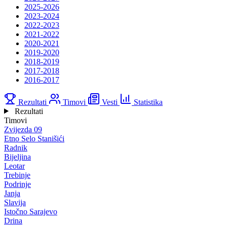
2025-2026
2023-2024
2022-2023
2021-2022
2020-2021
2019-2020
2018-2019
2017-2018
2016-2017
Rezultati
Timovi
Vesti
Statistika
Rezultati
Timovi
Zvijezda 09
Etno Selo Stanišići
Radnik
Bijeljina
Leotar
Trebinje
Podrinje
Janja
Slavija
Istočno Sarajevo
Drina