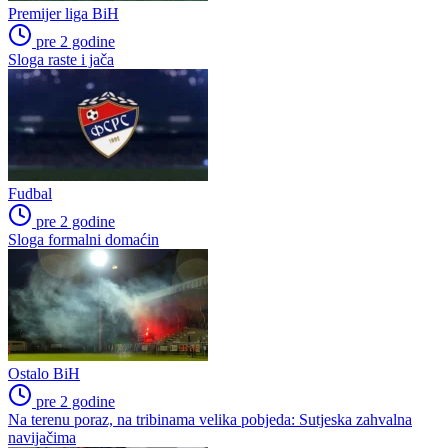
Premijer liga BiH
pre 2 godine
Sloga raste i jača
Fudbal
pre 2 godine
Sloga formalni domaćin
Ostalo BiH
pre 2 godine
Na terenu poraz, na tribinama velika pobjeda: Sutjeska zahvalna
navijačima