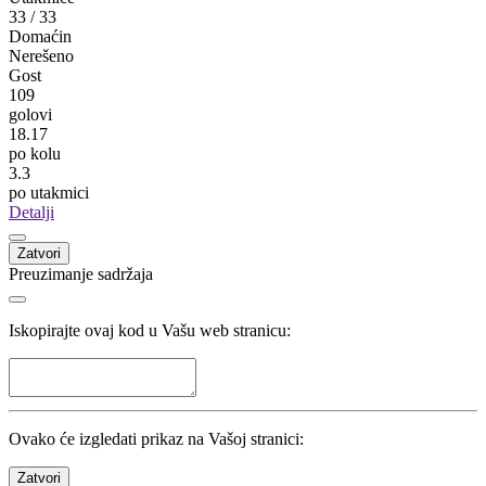
33
/
33
Domaćin
Nerešeno
Gost
109
golovi
18.17
po kolu
3.3
po utakmici
Detalji
Zatvori
Preuzimanje sadržaja
Iskopirajte ovaj kod u Vašu web stranicu:
Ovako će izgledati prikaz na Vašoj stranici:
Zatvori