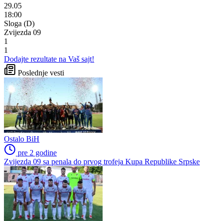
29.05
18:00
Sloga (D)
Zvijezda 09
1
1
Dodajte rezultate na Vaš sajt!
Poslednje vesti
Ostalo BiH
pre 2 godine
Zvijezda 09 sa penala do prvog trofeja Kupa Republike Srpske