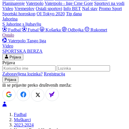
Planinarenje
Vaterpolo
Vaterpolo - lige Crne Gore
Sportovi na vodi
Video
Vremeplov
Ostali sportovi
Info BET
Naš stav
Promo Sport
Sportski horoskop
OI Tokyo 2020
Tip dana
Jahorina
S Jahorine s ljubavlju
Fudbal
Futsal
Košarka
Odbojka
Rukomet
Ostalo
Vaterpolo
Tango liga
Video
SPORTSKA BERZA
Prijava
Prijava
Zaboravljena lozinka?
Registracija
ili se prijavite preko društvenih mreža:
Fudbal
Muškarci
2023-2024