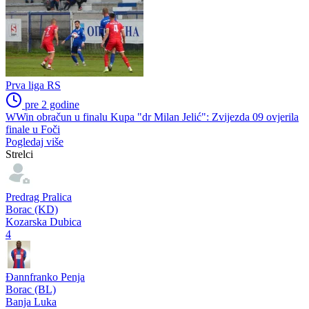
Prva liga RS
pre 2 godine
WWin obračun u finalu Kupa "dr Milan Jelić": Zvijezda 09 ovjerila
finale u Foči
Pogledaj više
Strelci
Predrag Pralica
Borac (KD)
Kozarska Dubica
4
Đannfranko Penja
Borac (BL)
Banja Luka