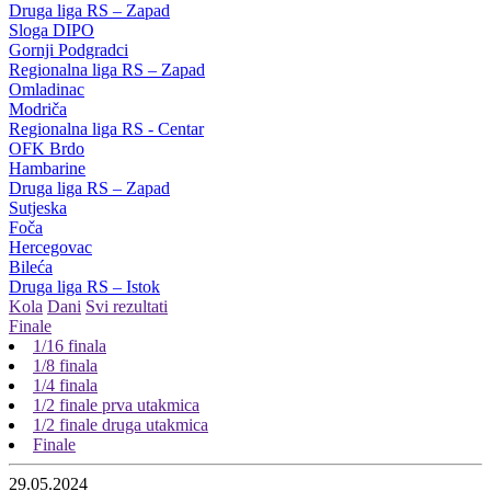
Druga liga RS – Zapad
Sloga DIPO
Gornji Podgradci
Regionalna liga RS – Zapad
Omladinac
Modriča
Regionalna liga RS - Centar
OFK Brdo
Hambarine
Druga liga RS – Zapad
Sutjeska
Foča
Hercegovac
Bileća
Druga liga RS – Istok
Kola
Dani
Svi rezultati
Finale
1/16 finala
1/8 finala
1/4 finala
1/2 finale prva utakmica
1/2 finale druga utakmica
Finale
29.05.2024