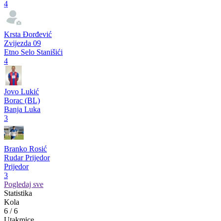
4
Krsta Đorđević
Zvijezda 09
Etno Selo Stanišići
4
Jovo Lukić
Borac (BL)
Banja Luka
3
Branko Rosić
Rudar Prijedor
Prijedor
3
Pogledaj sve
Statistika
Kola
6
/
6
Utakmice