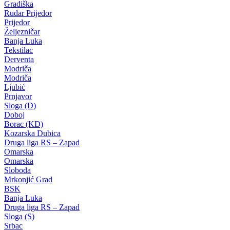
Gradiška
Rudar Prijedor
Prijedor
Željezničar
Banja Luka
Tekstilac
Derventa
Modriča
Modriča
Ljubić
Prnjavor
Sloga (D)
Doboj
Borac (KD)
Kozarska Dubica
Druga liga RS – Zapad
Omarska
Omarska
Sloboda
Mrkonjić Grad
BSK
Banja Luka
Druga liga RS – Zapad
Sloga (S)
Srbac