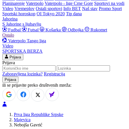
Planinarenje
Vaterpolo
Vaterpolo - lige Crne Gore
Sportovi na vodi
Video
Vremeplov
Ostali sportovi
Info BET
Naš stav
Promo Sport
Sportski horoskop
OI Tokyo 2020
Tip dana
Jahorina
S Jahorine s ljubavlju
Fudbal
Futsal
Košarka
Odbojka
Rukomet
Ostalo
Vaterpolo
Tango liga
Video
SPORTSKA BERZA
Prijava
Prijava
Zaboravljena lozinka?
Registracija
ili se prijavite preko društvenih mreža:
Prva liga Republike Srpske
Majevica
Nebojša Gavrić