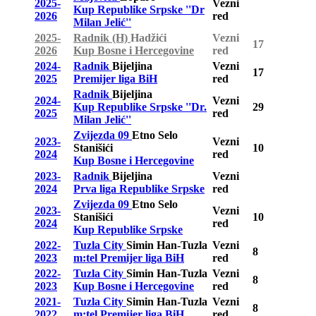
2025-
Vezni
Kup Republike Srpske ''Dr
2026
red
Milan Jelić''
2025-
Radnik (H)
Hadžići
Vezni
17
2026
Kup Bosne i Hercegovine
red
2024-
Radnik
Bijeljina
Vezni
17
2025
Premijer liga BiH
red
Radnik
Bijeljina
2024-
Vezni
Kup Republike Srpske ''Dr.
29
2025
red
Milan Jelić''
Zvijezda 09
Etno Selo
2023-
Vezni
Stanišići
10
2024
red
Kup Bosne i Hercegovine
2023-
Radnik
Bijeljina
Vezni
2024
Prva liga Republike Srpske
red
Zvijezda 09
Etno Selo
2023-
Vezni
Stanišići
10
2024
red
Kup Republike Srpske
2022-
Tuzla City
Simin Han-Tuzla
Vezni
8
2023
m:tel Premijer liga BiH
red
2022-
Tuzla City
Simin Han-Tuzla
Vezni
8
2023
Kup Bosne i Hercegovine
red
2021-
Tuzla City
Simin Han-Tuzla
Vezni
8
2022
m:tel Premijer liga BiH
red