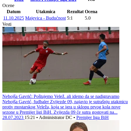
Ocene
Datum
Utakmica
Rezultat
Ocena
11.10.2025
Majevica - Budućnost
5:1
5.0
Vesti
Nebojša Gavrić: Poštujemo Velež. ali idemo da se nadigravamo
Nebojša Gavrić, fudbaler Zvijezde 09, najavio je sutrašnju utakmicu
protiv mostarskog Veleža, koja se igra u sklopu prvog kola nove
sezone u Premijer ligi BiH. Zvijezda 09 će sutra gostovati na...
28.07.2023
15:21
•
Administrator DC
•
Premijer liga BiH