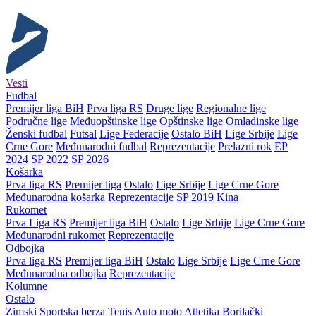
Vesti
Fudbal
Premijer liga BiH
Prva liga RS
Druge lige
Regionalne lige
Područne lige
Međuopštinske lige
Opštinske lige
Omladinske lige
Ženski fudbal
Futsal
Lige Federacije
Ostalo BiH
Lige Srbije
Lige
Crne Gore
Međunarodni fudbal
Reprezentacije
Prelazni rok
EP
2024
SP 2022
SP 2026
Košarka
Prva liga RS
Premijer liga
Ostalo
Lige Srbije
Lige Crne Gore
Međunarodna košarka
Reprezentacije
SP 2019 Kina
Rukomet
Prva Liga RS
Premijer liga BiH
Ostalo
Lige Srbije
Lige Crne Gore
Međunarodni rukomet
Reprezentacije
Odbojka
Prva liga RS
Premijer liga BiH
Ostalo
Lige Srbije
Lige Crne Gore
Međunarodna odbojka
Reprezentacije
Kolumne
Ostalo
Zimski
Sportska berza
Tenis
Auto moto
Atletika
Borilački