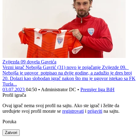
Zvijezda 09 dovela Gavrića
Vezni igrač Nebojša Gavrić (31) novo je pojačanje Zvijezde 09.
Nebojša je ugovor potpisao na dvije godine, a zadužio je dres broj
20. Dolazi kao slobodan igrač nakon što mu je ugovor istekao sa FK
Tuzla...
03.07.2023
04:50
•
Administrator DC
•
Premijer liga BiH
Profil igrača
Ovaj igrač nema svoj profil na sajtu. Ako ste igrač i želite da
uređujete svoj profil morate se
registrovati
i
prijaviti
na sajtu.
Poruka
Zatvori