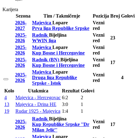
Karijera
Sezona
Tim / Takmičenje
Pozicija
Broj
Golovi
2026-
Majevica
Lopare
Vezni
2027
Prva liga Republike Srpske
red
2025-
Radnik
Bijeljina
Vezni
23
2026
WWIN liga
red
2025-
Majevica
Lopare
Vezni
2026
Kup Bosne i Hercegovine
red
2025-
Radnik (BN)
Bijeljina
Vezni
17
2026
Kup Bosne i Hercegovine
red
Majevica
Lopare
2025-
Vezni
Druga liga Republike
4
2026
red
Srpske - Istok
Kolo
Utakmica
Rezultat
Golovi
4
Majevica - Hercegovac
6:2
2
13
Majevica - Drina HE
3:0
1
19
Rudar 1925 - Majevica
1:4
1
Radnik
Bijeljina
2025-
Vezni
Kup Republike Srpske ''Dr
17
2026
red
Milan Jelić''
Majevica
Lopare