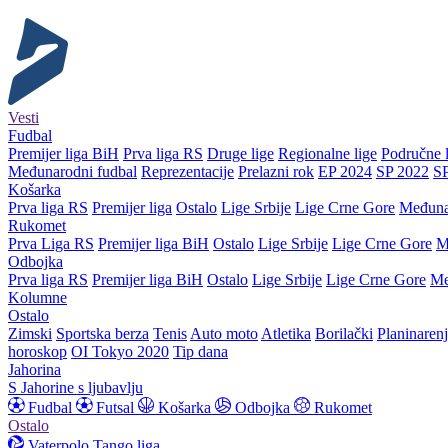
Vesti
Fudbal
Premijer liga BiH
Prva liga RS
Druge lige
Regionalne lige
Područne l
Međunarodni fudbal
Reprezentacije
Prelazni rok
EP 2024
SP 2022
S
Košarka
Prva liga RS
Premijer liga
Ostalo
Lige Srbije
Lige Crne Gore
Međuna
Rukomet
Prva Liga RS
Premijer liga BiH
Ostalo
Lige Srbije
Lige Crne Gore
M
Odbojka
Prva liga RS
Premijer liga BiH
Ostalo
Lige Srbije
Lige Crne Gore
Me
Kolumne
Ostalo
Zimski
Sportska berza
Tenis
Auto moto
Atletika
Borilački
Planinaren
horoskop
OI Tokyo 2020
Tip dana
Jahorina
S Jahorine s ljubavlju
Fudbal
Futsal
Košarka
Odbojka
Rukomet
Ostalo
Vaterpolo
Tango liga