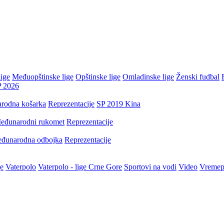
ige
Međuopštinske lige
Opštinske lige
Omladinske lige
Ženski fudbal
P 2026
rodna košarka
Reprezentacije
SP 2019 Kina
eđunarodni rukomet
Reprezentacije
đunarodna odbojka
Reprezentacije
je
Vaterpolo
Vaterpolo - lige Crne Gore
Sportovi na vodi
Video
Vremep