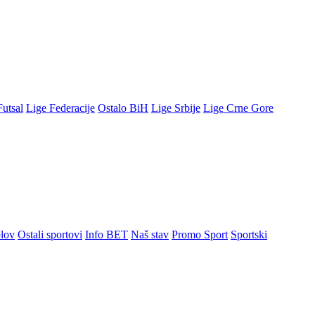
Futsal
Lige Federacije
Ostalo BiH
Lige Srbije
Lige Crne Gore
lov
Ostali sportovi
Info BET
Naš stav
Promo Sport
Sportski