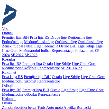
Vesti
Fudbal
Premijer liga BiH
Prva liga RS
Druge lige
Regionalne lige
Područne lige
Međuopštinske lige
Opštinske lige
Omladinske lige
Ženski fudbal
Futsal
Lige Federacije
Ostalo BiH
Lige Srbije
Lige
Crne Gore
Međunarodni fudbal
Reprezentacije
Prelazni rok
EP
2024
SP 2022
SP 2026
Košarka
Prva liga RS
Premijer liga
Ostalo
Lige Srbije
Lige Crne Gore
Međunarodna košarka
Reprezentacije
SP 2019 Kina
Rukomet
Prva Liga RS
Premijer liga BiH
Ostalo
Lige Srbije
Lige Crne Gore
Međunarodni rukomet
Reprezentacije
Odbojka
Prva liga RS
Premijer liga BiH
Ostalo
Lige Srbije
Lige Crne Gore
Međunarodna odbojka
Reprezentacije
Kolumne
Ostalo
Zimski
Sportska berza
Tenis
Auto moto
Atletika
Borilački