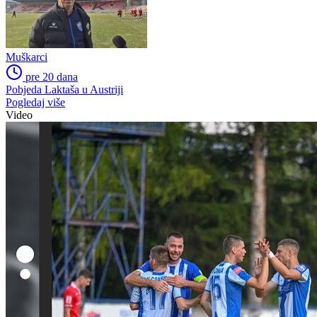
Muškarci
pre 20 dana
Pobjeda Laktaša u Austriji
Pogledaj više
Video