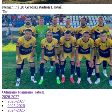
Nemanjina 28
Gradski stadion Laktaši
Tim
Odigrano
Planirano
Tabela
2026-2027
2026-2027
2025-2026
2024-2025