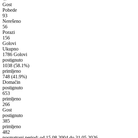
Gost
Pobede
93
Nerešeno
56
Porazi
156
Golovi
Ukupno
1786 Golovi
postignuto
1038
(58.1%)
primljeno
748
(41.9%)
Domaćin
postignuto
653
primljeno
266
Gost
postignuto
385
primljeno
482
posmatrani period: od 15.08.2004 do 31.05.2026