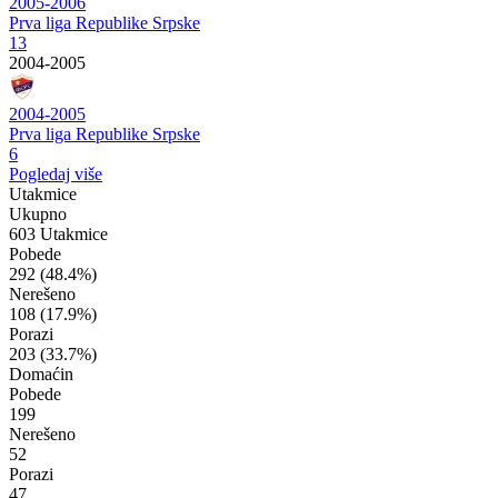
2005-2006
Prva liga Republike Srpske
13
2004-2005
2004-2005
Prva liga Republike Srpske
6
Pogledaj više
Utakmice
Ukupno
603 Utakmice
Pobede
292
(48.4%)
Nerešeno
108
(17.9%)
Porazi
203
(33.7%)
Domaćin
Pobede
199
Nerešeno
52
Porazi
47