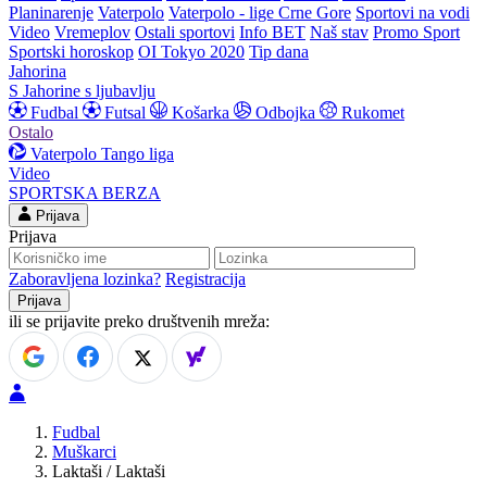
Planinarenje
Vaterpolo
Vaterpolo - lige Crne Gore
Sportovi na vodi
Video
Vremeplov
Ostali sportovi
Info BET
Naš stav
Promo Sport
Sportski horoskop
OI Tokyo 2020
Tip dana
Jahorina
S Jahorine s ljubavlju
Fudbal
Futsal
Košarka
Odbojka
Rukomet
Ostalo
Vaterpolo
Tango liga
Video
SPORTSKA BERZA
Prijava
Prijava
Zaboravljena lozinka?
Registracija
ili se prijavite preko društvenih mreža:
Fudbal
Muškarci
Laktaši / Laktaši