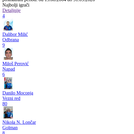
Najbolji igrači
Detaljnije
4
Dalibor Milić
Odbrana
9
Miloš Perović
Napad
6
Danilo Moconja
Vezni red
80
Nikola N. Lončar
Golman
8