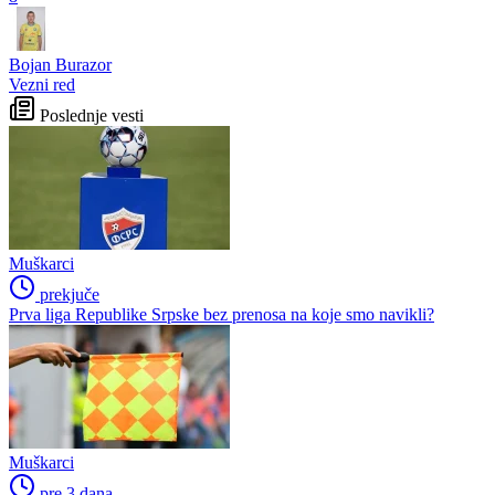
Bojan Burazor
Vezni red
Poslednje vesti
Muškarci
prekjuče
Prva liga Republike Srpske bez prenosa na koje smo navikli?
Muškarci
pre 3 dana