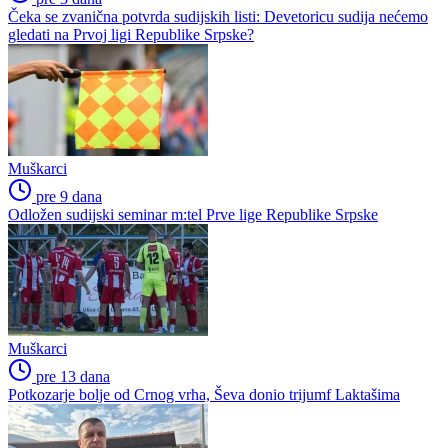
Čeka se zvanična potvrda sudijskih listi: Devetoricu sudija nećemo
gledati na Prvoj ligi Republike Srpske?
Muškarci
pre 9 dana
Odložen sudijski seminar m:tel Prve lige Republike Srpske
Muškarci
pre 13 dana
Potkozarje bolje od Crnog vrha, Ševa donio trijumf Laktašima