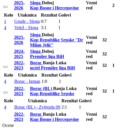
2025-
Sloga
Doboj
Vezni
2
2026
Kup Bosne i Hercegovine
red
Kolo
Utakmica
Rezultat
Golovi
1
Grude - Sloga
0:7
1
4
Velež - Sloga
3:1
1
Sloga
Doboj
2025-
Vezni
Kup Republike Srpske ''Dr
32
2026
red
Milan Jelić''
2024-
Sloga
Doboj
Vezni
32
2025
Premijer liga BiH
red
2022-
Borac
Banja Luka
Vezni
32
1
2023
m:tel Premijer liga BiH
red
Kolo
Utakmica
Rezultat
Golovi
4
Borac - Igman
1:0
1
2022-
Borac (BL)
Banja Luka
Vezni
32
1
2023
Kup Republike Srpske
red
Kolo
Utakmica
Rezultat
Golovi
4
Borac (BL) - Zvijezda 09
2:1
1
2022-
Borac
Banja Luka
Vezni
32
2023
Kup Bosne i Hercegovine
red
Ocene