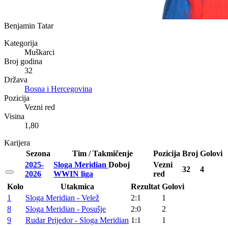
Benjamin Tatar
Kategorija
Muškarci
Broj godina
32
Država
Bosna i Hercegovina
Pozicija
Vezni red
Visina
1,80
Karijera
Sezona
Tim / Takmičenje
Pozicija
Broj
Golovi
2025-
Sloga Meridian
Doboj
Vezni
32
4
2026
WWIN liga
red
Kolo
Utakmica
Rezultat
Golovi
1
Sloga Meridian - Velež
2:1
1
8
Sloga Meridian - Posušje
2:0
2
9
Rudar Prijedor - Sloga Meridian
1:1
1