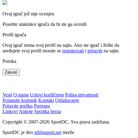
Ovaj igrač još nije ocenjen
Posetite utakmice igrača da bi ste ga ocenili
Profil igrača
Ovaj igrač nema svoj profil na sajtu. Ako ste igrač i želite da
uređujete svoj profil morate se
registrovati
i
prijaviti
na sajtu.
Poruka
Zatvori
Vesti
O nama
Uslovi korišćenja
Polisa privatnosti
Postanite korisnik
Kontakt
Oglašavanje
Prijavite grešku
Pretraga
Linkovi
Ankete
Sportka berza
Copyright © 2007-2026 SportDC. Sva prava zadržana.
SportDC je deo
srbijasport.net
mreže