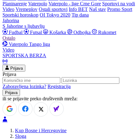
Planinarenje
Vaterpolo
Vaterpolo - lige Crne Gore
Sportovi na vodi
Video
Vremeplov
Ostali sportovi
Info BET
Naš stav
Promo Sport
Sportski horoskop
OI Tokyo 2020
Tip dana
Jahorina
S Jahorine s ljubavlju
Fudbal
Futsal
Košarka
Odbojka
Rukomet
Ostalo
Vaterpolo
Tango liga
Video
SPORTSKA BERZA
Prijava
Prijava
Zaboravljena lozinka?
Registracija
ili se prijavite preko društvenih mreža:
Kup Bosne i Hercegovine
Sloga