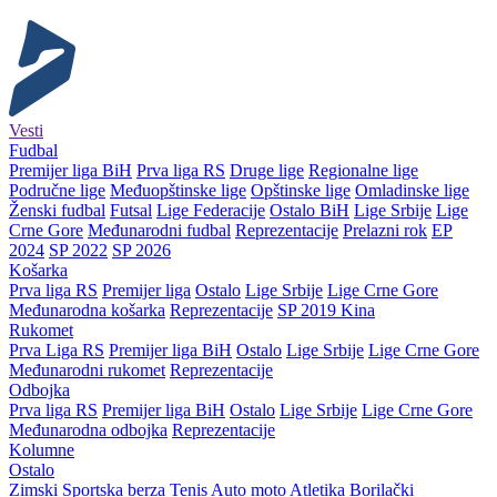
Vesti
Fudbal
Premijer liga BiH
Prva liga RS
Druge lige
Regionalne lige
Područne lige
Međuopštinske lige
Opštinske lige
Omladinske lige
Ženski fudbal
Futsal
Lige Federacije
Ostalo BiH
Lige Srbije
Lige
Crne Gore
Međunarodni fudbal
Reprezentacije
Prelazni rok
EP
2024
SP 2022
SP 2026
Košarka
Prva liga RS
Premijer liga
Ostalo
Lige Srbije
Lige Crne Gore
Međunarodna košarka
Reprezentacije
SP 2019 Kina
Rukomet
Prva Liga RS
Premijer liga BiH
Ostalo
Lige Srbije
Lige Crne Gore
Međunarodni rukomet
Reprezentacije
Odbojka
Prva liga RS
Premijer liga BiH
Ostalo
Lige Srbije
Lige Crne Gore
Međunarodna odbojka
Reprezentacije
Kolumne
Ostalo
Zimski
Sportska berza
Tenis
Auto moto
Atletika
Borilački