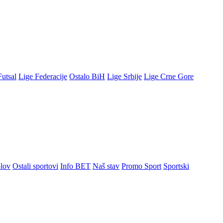
Futsal
Lige Federacije
Ostalo BiH
Lige Srbije
Lige Crne Gore
lov
Ostali sportovi
Info BET
Naš stav
Promo Sport
Sportski