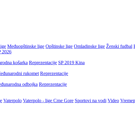
ige
Međuopštinske lige
Opštinske lige
Omladinske lige
Ženski fudbal
P 2026
rodna košarka
Reprezentacije
SP 2019 Kina
eđunarodni rukomet
Reprezentacije
đunarodna odbojka
Reprezentacije
je
Vaterpolo
Vaterpolo - lige Crne Gore
Sportovi na vodi
Video
Vremep