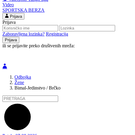
Video
SPORTSKA BERZA
Prijava
Prijava
Zaboravljena lozinka?
Registracija
ili se prijavite preko društvenih mreža:
Odbojka
Žene
Bimal-Jedinstvo / Brčko