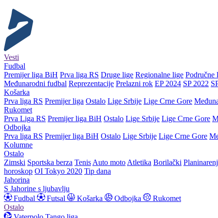
Vesti
Fudbal
Premijer liga BiH
Prva liga RS
Druge lige
Regionalne lige
Područne l
Međunarodni fudbal
Reprezentacije
Prelazni rok
EP 2024
SP 2022
S
Košarka
Prva liga RS
Premijer liga
Ostalo
Lige Srbije
Lige Crne Gore
Međuna
Rukomet
Prva Liga RS
Premijer liga BiH
Ostalo
Lige Srbije
Lige Crne Gore
M
Odbojka
Prva liga RS
Premijer liga BiH
Ostalo
Lige Srbije
Lige Crne Gore
Me
Kolumne
Ostalo
Zimski
Sportska berza
Tenis
Auto moto
Atletika
Borilački
Planinaren
horoskop
OI Tokyo 2020
Tip dana
Jahorina
S Jahorine s ljubavlju
Fudbal
Futsal
Košarka
Odbojka
Rukomet
Ostalo
Vaterpolo
Tango liga