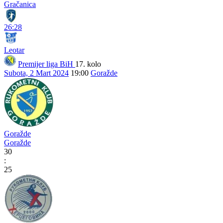
Gračanica
26:28
Leotar
Premijer liga BiH
17. kolo
Subota, 2 Mart 2024
19:00
Goražde
Goražde
Goražde
30
:
25