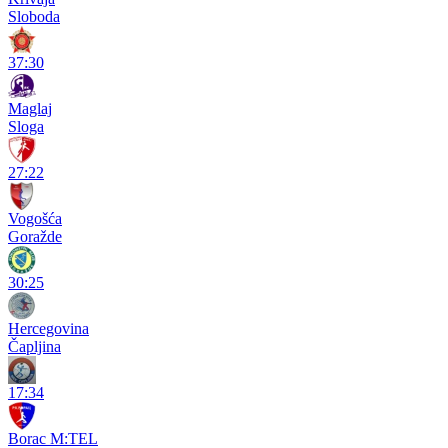
Sloboda
37:30
Maglaj
Sloga
27:22
Vogošća
Goražde
30:25
Hercegovina
Čapljina
17:34
Borac M:TEL