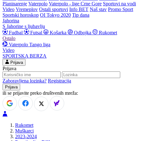
Planinarenje
Vaterpolo
Vaterpolo - lige Crne Gore
Sportovi na vodi
Video
Vremeplov
Ostali sportovi
Info BET
Naš stav
Promo Sport
Sportski horoskop
OI Tokyo 2020
Tip dana
Jahorina
S Jahorine s ljubavlju
Fudbal
Futsal
Košarka
Odbojka
Rukomet
Ostalo
Vaterpolo
Tango liga
Video
SPORTSKA BERZA
Prijava
Prijava
Zaboravljena lozinka?
Registracija
ili se prijavite preko društvenih mreža:
Rukomet
Muškarci
2023-2024