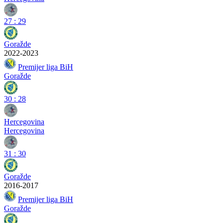
27
:
29
Goražde
2022-2023
Premijer liga BiH
Goražde
30
:
28
Hercegovina
Hercegovina
31
:
30
Goražde
2016-2017
Premijer liga BiH
Goražde