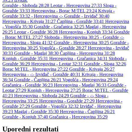
39:23
Izviđač
Goražde - Sloboda 28:28
Leotar - Hercegovina 27:33
Sloga -
Goražde 33:33
Hercegovina - Borac M:TEL 23:24
Krivaja -
Goražde 33:32
- Hercegovina -:-
Goražde - Izviđač 30:40
Hercegovina - Krivaja 31:27
Čapljina - Goražde 33:41
Hercegovina
- Vogošća 35:30
Goražde - Gračanica 32:25
Maglaj - Hercegovina
26:25
Leotar - Goražde 36:28
Hercegovina - Konjuh 33:34
Goražde
- Borac M:TEL 27:27
Sloboda - Hercegovina 30:25
- Goražde -:-
Hercegovina - Sloga 41:32
Goražde - Hercegovina 30:25
Goražde -
Hercegovina 30:25
Vogošća - Goražde 28:27
Hercegovina - Izviđač
30:33
Goražde - Maglaj 38:30
Čapljina - Hercegovina 31:28
Konjuh - Goražde 35:31
Hercegovina - Gračanica 34:31
Sloboda -
Goražde 36:29
Hercegovina - Leotar 32:31
Goražde - Sloga 32:26
Borac M:TEL - Hercegovina 27:22
Goražde - Krivaja 26:27
Hercegovina - -:-
Izviđač - Goražde 40:31
Krivaja - Hercegovina
36:34
Goražde - Čapljina 26:21
Vogošća - Hercegovina 29:24
Gračanica - Goražde 36:23
Hercegovina - Maglaj 36:33
Goražde -
Leotar 27:29
Konjuh - Hercegovina 27:25
Borac M:TEL - Goražde
41:23
Hercegovina - Sloboda 24:29
Goražde - -:-
Sloga -
Hercegovina 33:25
Hercegovina - Goražde 27:29
Hercegovina -
Goražde 27:29
Goražde - Vogošća 32:32
Izviđač - Hercegovina
39:23
Maglaj - Goražde 35:30
Hercegovina - Čapljina 26:21
Goražde - Konjuh 37:40
Gračanica - Hercegovina 35:29
Uporedni rezultati