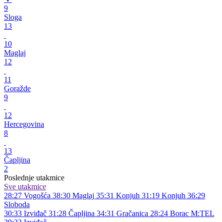
9
Sloga
13
10
Maglaj
12
11
Goražde
9
12
Hercegovina
8
13
Čapljina
2
Poslednje utakmice
Sve utakmice
28:27
Vogošća
38:30
Maglaj
35:31
Konjuh
31:19
Konjuh
36:29
Sloboda
30:33
Izviđač
31:28
Čapljina
34:31
Gračanica
28:24
Borac M:TEL