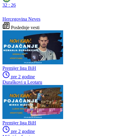
32
:
26
Hercegovina Neves
Poslednje vesti
Premijer liga BiH
pre 2 godine
Đuraškovi u Leotaru
Premijer liga BiH
pre 2 godine