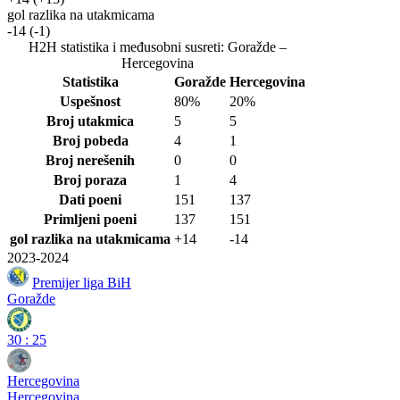
gol razlika na utakmicama
-14
(-1)
H2H statistika i međusobni susreti: Goražde –
Hercegovina
Statistika
Goražde
Hercegovina
Uspešnost
80%
20%
Broj utakmica
5
5
Broj pobeda
4
1
Broj nerešenih
0
0
Broj poraza
1
4
Dati poeni
151
137
Primljeni poeni
137
151
gol razlika na utakmicama
+14
-14
2023-2024
Premijer liga BiH
Goražde
30
:
25
Hercegovina
Hercegovina