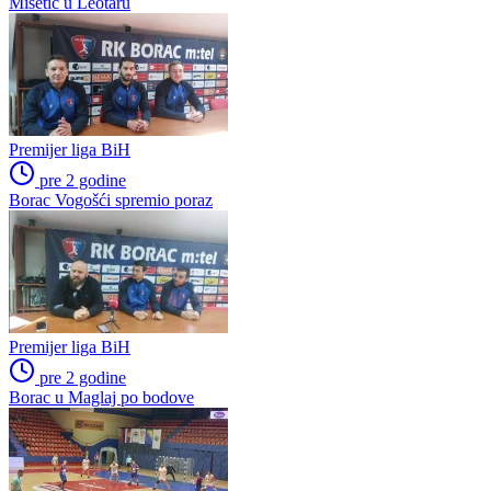
Mišetić u Leotaru
Premijer liga BiH
pre 2 godine
Borac Vogošći spremio poraz
Premijer liga BiH
pre 2 godine
Borac u Maglaj po bodove