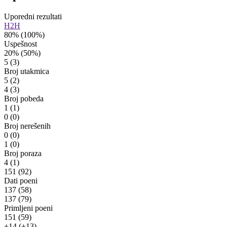
Uporedni rezultati
H2H
80%
(100%)
Uspešnost
20%
(50%)
5
(3)
Broj utakmica
5
(2)
4
(3)
Broj pobeda
1
(1)
0
(0)
Broj nerešenih
0
(0)
1
(0)
Broj poraza
4
(1)
151
(92)
Dati poeni
137
(58)
137
(79)
Primljeni poeni
151
(59)
+14
(+13)