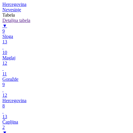
Hercegovina
Nevesinje
Tabela
Detaljna tabela
▼
9
Sloga
13
10
Maglaj
12
11
Goražde
9
12
Hercegovina
8
13
Čapljina
2
▼