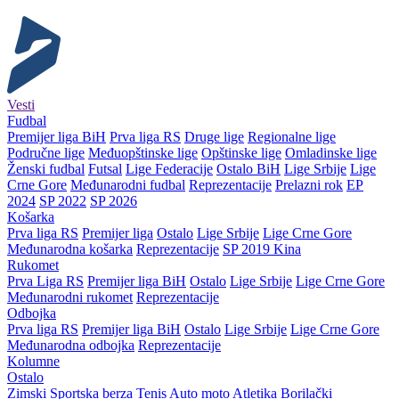
Vesti
Fudbal
Premijer liga BiH
Prva liga RS
Druge lige
Regionalne lige
Područne lige
Međuopštinske lige
Opštinske lige
Omladinske lige
Ženski fudbal
Futsal
Lige Federacije
Ostalo BiH
Lige Srbije
Lige
Crne Gore
Međunarodni fudbal
Reprezentacije
Prelazni rok
EP
2024
SP 2022
SP 2026
Košarka
Prva liga RS
Premijer liga
Ostalo
Lige Srbije
Lige Crne Gore
Međunarodna košarka
Reprezentacije
SP 2019 Kina
Rukomet
Prva Liga RS
Premijer liga BiH
Ostalo
Lige Srbije
Lige Crne Gore
Međunarodni rukomet
Reprezentacije
Odbojka
Prva liga RS
Premijer liga BiH
Ostalo
Lige Srbije
Lige Crne Gore
Međunarodna odbojka
Reprezentacije
Kolumne
Ostalo
Zimski
Sportska berza
Tenis
Auto moto
Atletika
Borilački